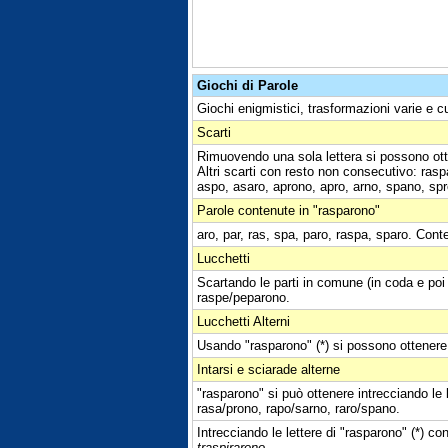
Giochi di Parole
Giochi enigmistici, trasformazioni varie e c
Scarti
Rimuovendo una sola lettera si possono ott
Altri scarti con resto non consecutivo: rasp
aspo, asaro, aprono, apro, arno, spano, spr
Parole contenute in "rasparono"
aro, par, ras, spa, paro, raspa, sparo. Conte
Lucchetti
Scartando le parti in comune (in coda e poi 
raspe/peparono.
Lucchetti Alterni
Usando "rasparono" (*) si possono ottenere i
Intarsi e sciarade alterne
"rasparono" si può ottenere intrecciando le 
rasa/prono, rapo/sarno, raro/spano.
Intrecciando le lettere di "rasparono" (*) con
traspirarono
.