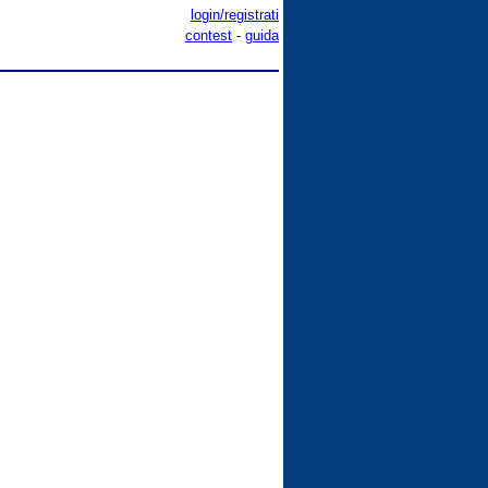
login/registrati
contest
-
guida