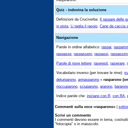
Quiz - indovina la soluzione
Definizioni da Cruciverba:
Il raspare delle g
in pista
,
Li taglia il rasoio
,
Cane da caccia a
Navigazione
Parole in ordine alfabetico:
raspai
,
raspam
raspasse
,
raspassero
,
raspassi
,
raspassim
Parole di nove lettere
:
raseresti
,
rasierare
,
Vocabolario inverso (per trovare le rime):
in
deturparono
,
annasparono
«
rasparono (on
rioccuparono
,
sciuparono
,
ararono
,
bararon
Indice parole che:
iniziano con R
,
con RA
,
Commenti sulla voce «rasparono»
|
sotto
Scrivi un commento
I commenti devono essere in tema, costrut
"fotocopia" o in maiuscolo.