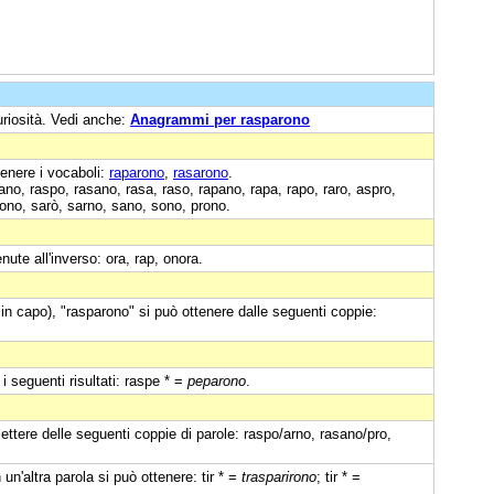
uriosità. Vedi anche:
Anagrammi per rasparono
enere i vocaboli:
raparono
,
rasarono
.
ano, raspo, rasano, rasa, raso, rapano, rapa, rapo, raro, aspro,
ono, sarò, sarno, sano, sono, prono.
nute all'inverso: ora, rap, onora.
in capo), "rasparono" si può ottenere dalle seguenti coppie:
 seguenti risultati: raspe * =
peparono
.
lettere delle seguenti coppie di parole: raspo/arno, rasano/pro,
 un'altra parola si può ottenere: tir * =
trasparirono
; tir * =