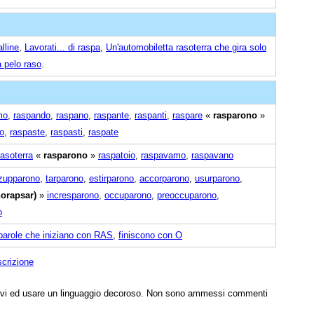
alline
,
Lavorati... di raspa
,
Un'automobiletta rasoterra che gira solo
 pelo raso
.
mo
,
raspando
,
raspano
,
raspante
,
raspanti
,
raspare
«
rasparono
»
o
,
raspaste
,
raspasti
,
raspate
rasoterra
«
rasparono
»
raspatoio
,
raspavamo
,
raspavano
zupparono
,
tarparono
,
estirparono
,
accorparono
,
usurparono
,
orapsar)
»
incresparono
,
occuparono
,
preoccuparono
,
o
parole che iniziano con RAS
,
finiscono con O
scrizione
tivi ed usare un linguaggio decoroso. Non sono ammessi commenti