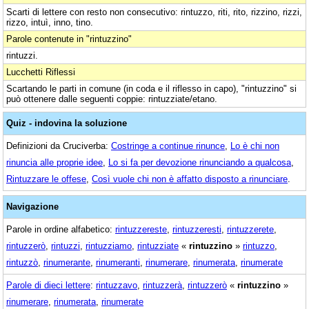
Scarti di lettere con resto non consecutivo: rintuzzo, riti, rito, rizzino, rizzi,
rizzo, intuì, inno, tino.
Parole contenute in "rintuzzino"
rintuzzi.
Lucchetti Riflessi
Scartando le parti in comune (in coda e il riflesso in capo), "rintuzzino" si
può ottenere dalle seguenti coppie: rintuzziate/etano.
Quiz - indovina la soluzione
Definizioni da Cruciverba:
Costringe a continue rinunce
,
Lo è chi non
rinuncia alle proprie idee
,
Lo si fa per devozione rinunciando a qualcosa
,
Rintuzzare le offese
,
Così vuole chi non è affatto disposto a rinunciare
.
Navigazione
Parole in ordine alfabetico:
rintuzzereste
,
rintuzzeresti
,
rintuzzerete
,
rintuzzerò
,
rintuzzi
,
rintuzziamo
,
rintuzziate
«
rintuzzino
»
rintuzzo
,
rintuzzò
,
rinumerante
,
rinumeranti
,
rinumerare
,
rinumerata
,
rinumerate
Parole di dieci lettere
:
rintuzzavo
,
rintuzzerà
,
rintuzzerò
«
rintuzzino
»
rinumerare
,
rinumerata
,
rinumerate