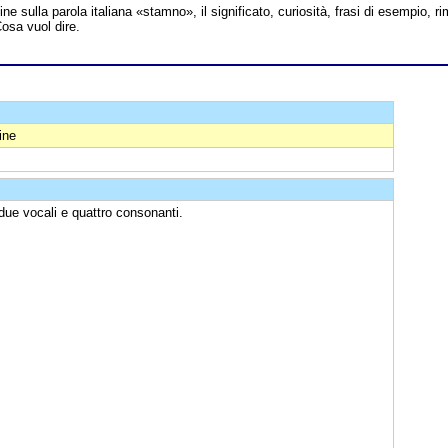
line sulla parola italiana «stamno», il significato, curiosità, frasi di esempio, ri
Cosa vuol dire.
ine
 due vocali e quattro consonanti.