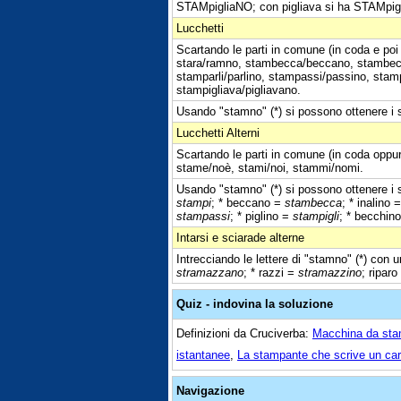
STAMpigliaNO; con pigliava si ha STAMpig
Lucchetti
Scartando le parti in comune (in coda e poi
stara/ramno, stambecca/beccano, stambecch
stamparli/parlino, stampassi/passino, stamp
stampigliava/pigliavano.
Usando "stamno" (*) si possono ottenere i se
Lucchetti Alterni
Scartando le parti in comune (in coda oppur
stame/noè, stami/noi, stammi/nomi.
Usando "stamno" (*) si possono ottenere i s
stampi
; * beccano =
stambecca
; * inalino 
stampassi
; * piglino =
stampigli
; * becchin
Intarsi e sciarade alterne
Intrecciando le lettere di "stamno" (*) con u
stramazzano
; * razzi =
stramazzino
; riparo
Quiz - indovina la soluzione
Definizioni da Cruciverba:
Macchina da st
istantanee
,
La stampante che scrive un cara
Navigazione