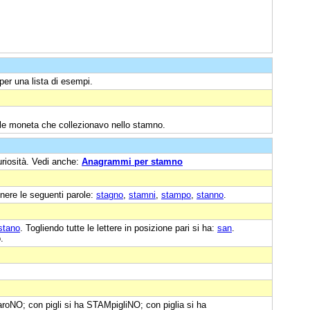
per una lista di esempi.
si le moneta che collezionavo nello stamno.
uriosità. Vedi anche:
Anagrammi per stamno
nere le seguenti parole:
stagno
,
stamni
,
stampo
,
stanno
.
stano
. Togliendo tutte le lettere in posizione pari si ha:
san
.
.
roNO; con pigli si ha STAMpigliNO; con piglia si ha