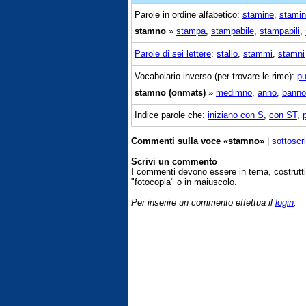
Parole in ordine alfabetico:
stamine
,
stamin
stamno
»
stampa
,
stampabile
,
stampabili
,
Parole di sei lettere
:
stallo
,
stammi
,
stamni
Vocabolario inverso (per trovare le rime):
pu
stamno (onmats)
»
medimno
,
anno
,
banno
Indice parole che:
iniziano con S
,
con ST
,
Commenti sulla voce «stamno»
|
sottoscr
Scrivi un commento
I commenti devono essere in tema, costrut
"fotocopia" o in maiuscolo.
Per inserire un commento effettua il
login
.