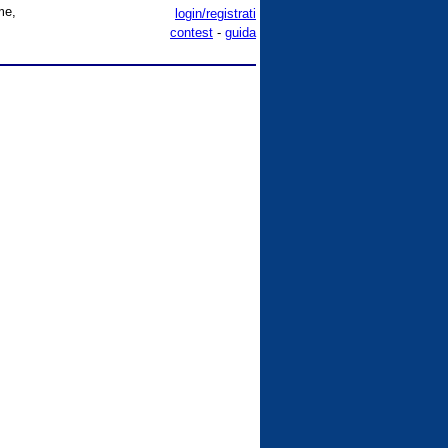
me,
login/registrati
contest
-
guida