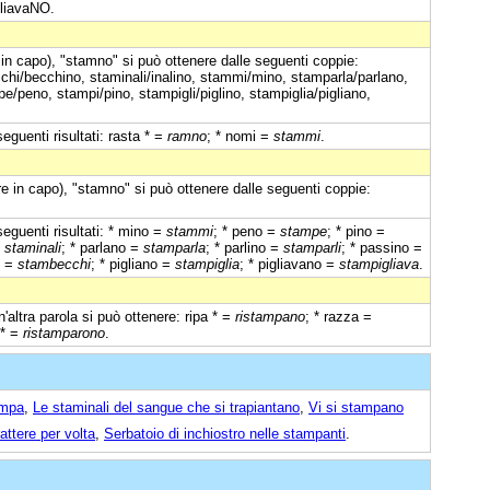
liavaNO.
 in capo), "stamno" si può ottenere dalle seguenti coppie:
i/becchino, staminali/inalino, stammi/mino, stamparla/parlano,
e/peno, stampi/pino, stampigli/piglino, stampiglia/pigliano,
guenti risultati: rasta * =
ramno
; * nomi =
stammi
.
e in capo), "stamno" si può ottenere dalle seguenti coppie:
eguenti risultati: * mino =
stammi
; * peno =
stampe
; * pino =
=
staminali
; * parlano =
stamparla
; * parlino =
stamparli
; * passino =
o =
stambecchi
; * pigliano =
stampiglia
; * pigliavano =
stampigliava
.
n'altra parola si può ottenere: ripa * =
ristampano
; * razza =
 * =
ristamparono
.
ampa
,
Le staminali del sangue che si trapiantano
,
Vi si stampano
ttere per volta
,
Serbatoio di inchiostro nelle stampanti
.