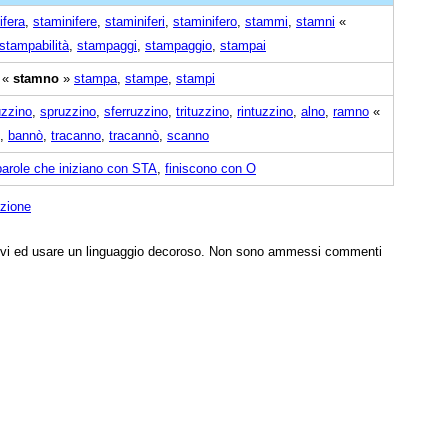
ifera
,
staminifere
,
staminiferi
,
staminifero
,
stammi
,
stamni
«
stampabilità
,
stampaggi
,
stampaggio
,
stampai
«
stamno
»
stampa
,
stampe
,
stampi
zzino
,
spruzzino
,
sferruzzino
,
trituzzino
,
rintuzzino
,
alno
,
ramno
«
,
bannò
,
tracanno
,
tracannò
,
scanno
parole che iniziano con STA
,
finiscono con O
izione
tivi ed usare un linguaggio decoroso. Non sono ammessi commenti