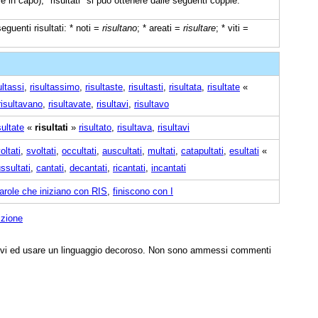
 in capo), "risultati" si può ottenere dalle seguenti coppie:
eguenti risultati: * noti =
risultano
; * areati =
risultare
; * viti =
ultassi
,
risultassimo
,
risultaste
,
risultasti
,
risultata
,
risultate
«
risultavano
,
risultavate
,
risultavi
,
risultavo
sultate
«
risultati
»
risultato
,
risultava
,
risultavi
voltati
,
svoltati
,
occultati
,
auscultati
,
multati
,
catapultati
,
esultati
«
ssultati
,
cantati
,
decantati
,
ricantati
,
incantati
arole che iniziano con RIS
,
finiscono con I
izione
tivi ed usare un linguaggio decoroso. Non sono ammessi commenti