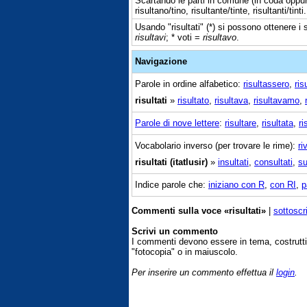
Scartando le parti in comune (in coda oppure
risultano/tino, risultante/tinte, risultanti/tinti.
Usando "risultati" (*) si possono ottenere i s
risultavi
; * voti =
risultavo
.
Navigazione
Parole in ordine alfabetico:
risultassero
,
ris
risultati
»
risultato
,
risultava
,
risultavamo
,
Parole di nove lettere
:
risultare
,
risultata
,
ri
Vocabolario inverso (per trovare le rime):
ri
risultati (itatlusir)
»
insultati
,
consultati
,
su
Indice parole che:
iniziano con R
,
con RI
,
p
Commenti sulla voce «risultati»
|
sottoscr
Scrivi un commento
I commenti devono essere in tema, costrut
"fotocopia" o in maiuscolo.
Per inserire un commento effettua il
login
.