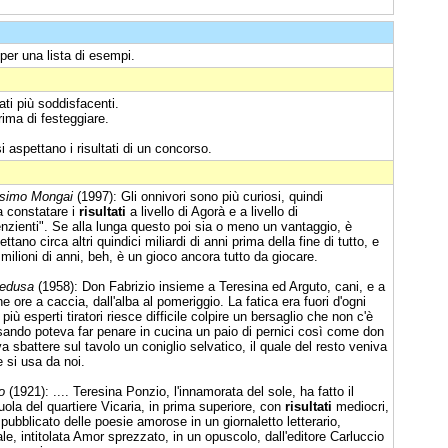
per una lista di esempi.
ati più soddisfacenti.
prima di festeggiare.
 aspettano i risultati di un concorso.
simo Mongai
(1997): Gli onnivori sono più curiosi, quindi
a constatare i
risultati
a livello di Agorà e a livello di
nzienti". Se alla lunga questo poi sia o meno un vantaggio, è
ano circa altri quindici miliardi di anni prima della fine di tutto, e
 milioni di anni, beh, è un gioco ancora tutto da giocare.
pedusa
(1958): Don Fabrizio insieme a Teresina ed Arguto, cani, e a
re a caccia, dall'alba al pomeriggio. La fatica era fuori d'ogni
più esperti tiratori riesce difficile colpire un bersaglio che non c'è
asando poteva far penare in cucina un paio di pernici così come don
a sbattere sul tavolo un coniglio selvatico, il quale del resto veniva
 si usa da noi.
o
(1921): .... Teresina Ponzio, l'innamorata del sole, ha fatto il
uola del quartiere Vicaria, in prima superiore, con
risultati
mediocri,
bblicato delle poesie amorose in un giornaletto letterario,
ale, intitolata Amor sprezzato, in un opuscolo, dall'editore Carluccio