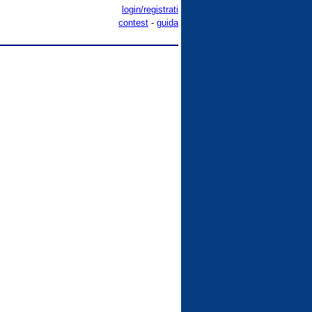
i
login/registrati
contest
-
guida