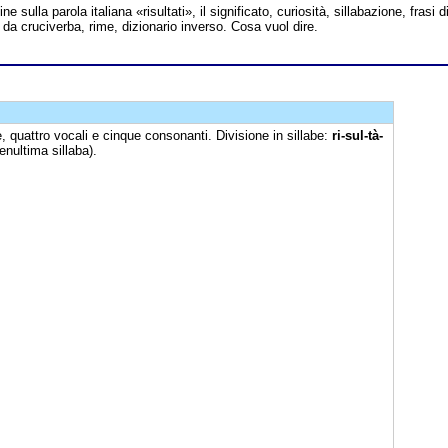
ine sulla parola italiana «risultati», il significato, curiosità, sillabazione, frasi d
 da cruciverba, rime, dizionario inverso. Cosa vuol dire.
, quattro vocali e cinque consonanti. Divisione in sillabe:
ri-sul-tà-
enultima sillaba).