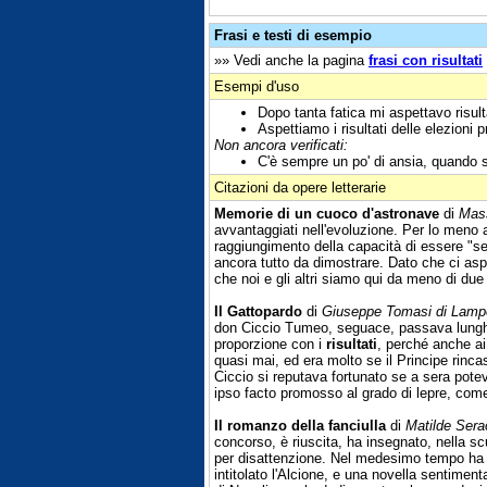
Frasi e testi di esempio
»» Vedi anche la pagina
frasi con risultati
Esempi d'uso
Dopo tanta fatica mi aspettavo risult
Aspettiamo i risultati delle elezioni 
Non ancora verificati:
C'è sempre un po' di ansia, quando si
Citazioni da opere letterarie
Memorie di un cuoco d'astronave
di
Mas
avvantaggiati nell'evoluzione. Per lo meno 
raggiungimento della capacità di essere "se
ancora tutto da dimostrare. Dato che ci aspett
che noi e gli altri siamo qui da meno di due
Il Gattopardo
di
Giuseppe Tomasi di Lam
don Ciccio Tumeo, seguace, passava lunghe o
proporzione con i
risultati
, perché anche ai 
quasi mai, ed era molto se il Principe rinc
Ciccio si reputava fortunato se a sera potev
ipso facto promosso al grado di lepre, come
Il romanzo della fanciulla
di
Matilde Sera
concorso, è riuscita, ha insegnato, nella sc
per disattenzione. Nel medesimo tempo ha pu
intitolato l'Alcione, e una novella sentiment