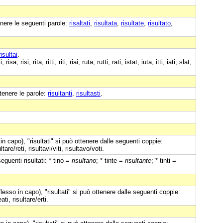
nere le seguenti parole:
risaltati
,
risultata
,
risultate
,
risultato
,
risultai
.
, risi, rita, ritti, riti, riai, ruta, rutti, rati, istat, iuta, itti, iati, slat,
tenere le parole:
risultanti
,
risultasti
.
n capo), "risultati" si può ottenere dalle seguenti coppie:
ultare/reti, risultavi/viti, risultavo/voti.
eguenti risultati: * tino =
risultano
; * tinte =
risultante
; * tinti =
flesso in capo), "risultati" si può ottenere dalle seguenti coppie:
ati, risultare/erti.