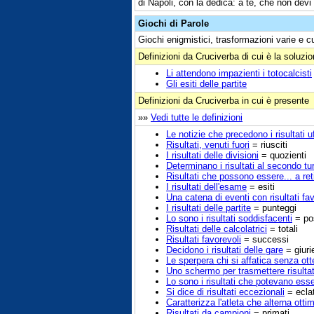
di Napoli, con la dedica: a te, che non dev
Giochi di Parole
Giochi enigmistici, trasformazioni varie e c
Definizioni da Cruciverba di cui è la soluzi
Li attendono impazienti i totocalcisti
Gli esiti delle partite
Definizioni da Cruciverba in cui è presente
»»
Vedi tutte le definizioni
Le notizie che precedono i risultati uf
Risultati, venuti fuori
= riusciti
I risultati delle divisioni
= quozienti
Determinano i risultati al secondo tu
Risultati che possono essere... a reti
I risultati dell'esame
= esiti
Una catena di eventi con risultati fa
I risultati delle partite
= punteggi
Lo sono i risultati soddisfacenti
= pos
Risultati delle calcolatrici
= totali
Risultati favorevoli
= successi
Decidono i risultati delle gare
= giuri
Le sperpera chi si affatica senza otte
Uno schermo per trasmettere risultati
Lo sono i risultati che potevano esse
Si dice di risultati eccezionali
= eclat
Caratterizza l'atleta che alterna ottim
Risultati da campioni
= primati