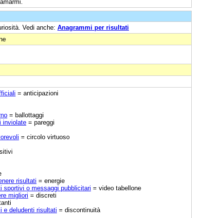
i amarmi.
uriosità. Vedi anche:
Anagrammi per risultati
one
ficiali
= anticipazioni
rno
= ballottaggi
 inviolate
= pareggi
vorevoli
= circolo virtuoso
itivi
e
nere risultati
= energie
 sportivi o messaggi pubblicitari
= video tabellone
re migliori
= discreti
anti
i e deludenti risultati
= discontinuità