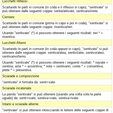
Lucchetti Riflessi
Scartando le parti in comune (in coda e il riflesso in capo), "sentivate" si
può ottenere dalle seguenti coppie: senta/attivate, sentivano/onte.
Cerniere
Scartando le parti in comune (prima in capo e poi in coda), "sentivate" si
può ottenere dalle seguenti coppie: risentiva/teri.
Usando "sentivate" (*) si possono ottenere i seguenti risultati: teri * =
risentiva
.
Lucchetti Alterni
Scartando le parti in comune (in coda oppure in capo), "sentivate" si può
ottenere dalle seguenti coppie: sentiva/atea, sentivi/atei, sentivo/ateo,
sentivamo/temo.
Usando "sentivate" (*) si possono ottenere i seguenti risultati: * navate =
sentina
; aste * =
assentiva
; * note =
sentivano
; conte * =
consentiva
;
prete * =
presentiva
.
Sciarade e composizione
"sentivate" è formata da: senti+vate.
Sciarade incatenate
La parola "sentivate" si può ottenere (usando una volta sola la parte
uguale) da: senti+ivate, sentiva+vate, sentiva+ivate.
Intarsi e sciarade alterne
"sentivate" si può ottenere intrecciando le lettere delle seguenti coppie di