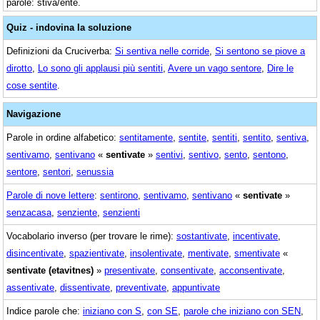
parole: stiva/ente.
Quiz - indovina la soluzione
Definizioni da Cruciverba:
Si sentiva nelle corride
,
Si sentono se piove a
dirotto
,
Lo sono gli applausi più sentiti
,
Avere un vago sentore
,
Dire le
cose sentite
.
Navigazione
Parole in ordine alfabetico:
sentitamente
,
sentite
,
sentiti
,
sentito
,
sentiva
,
sentivamo
,
sentivano
«
sentivate
»
sentivi
,
sentivo
,
sento
,
sentono
,
sentore
,
sentori
,
senussia
Parole di nove lettere
:
sentirono
,
sentivamo
,
sentivano
«
sentivate
»
senzacasa
,
senziente
,
senzienti
Vocabolario inverso (per trovare le rime):
sostantivate
,
incentivate
,
disincentivate
,
spazientivate
,
insolentivate
,
mentivate
,
smentivate
«
sentivate (etavitnes)
»
presentivate
,
consentivate
,
acconsentivate
,
assentivate
,
dissentivate
,
preventivate
,
appuntivate
Indice parole che:
iniziano con S
,
con SE
,
parole che iniziano con SEN
,