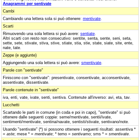
Anagrammi per sentivate
Cambi
Cambiando una lettera sola si può ottenere:
mentivate
.
Scarti
Rimuovendo una sola lettera si può avere:
sentiate
.
Altri scarti con resto non consecutivo: sentite, senta, sente, seni, seta,
sette, sete, stivate, stiva, stive, stiate, stia, stie, state, siate, site, ente,
nate, tate.
Zeppe (e aggiunte)
Aggiungendo una sola lettera si può avere:
smentivate
.
Parole con "sentivate"
Finiscono con "sentivate": presentivate, consentivate, acconsentivate,
assentivate, dissentivate.
Parole contenute in "sentivate"
iva, enti, vate, ivate, senti, sentiva. Contenute all'inverso: avi, eta, tav.
Lucchetti
Scartando le parti in comune (in coda e poi in capo), "sentivate" si può
ottenere dalle seguenti coppie: seme/mentivate, sentii/ivate,
sentimenti/mentivate, sentina/navate, sentisti/stivate, sentivano/note.
Usando "sentivate" (*) si possono ottenere i seguenti risultati: assentiva *
=
aste
; mese * =
mentivate
; * temo =
sentivamo
; sms * =
smentivate
.