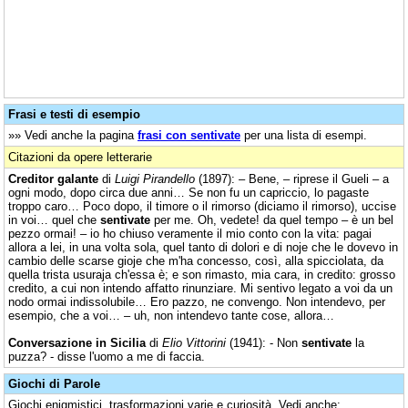
Frasi e testi di esempio
»» Vedi anche la pagina
frasi con sentivate
per una lista di esempi.
Citazioni da opere letterarie
Creditor galante
di
Luigi Pirandello
(1897): – Bene, – riprese il Gueli – a
ogni modo, dopo circa due anni… Se non fu un capriccio, lo pagaste
troppo caro… Poco dopo, il timore o il rimorso (diciamo il rimorso), uccise
in voi… quel che
sentivate
per me. Oh, vedete! da quel tempo – è un bel
pezzo ormai! – io ho chiuso veramente il mio conto con la vita: pagai
allora a lei, in una volta sola, quel tanto di dolori e di noje che le dovevo in
cambio delle scarse gioje che m'ha concesso, così, alla spicciolata, da
quella trista usuraja ch'essa è; e son rimasto, mia cara, in credito: grosso
credito, a cui non intendo affatto rinunziare. Mi sentivo legato a voi da un
nodo ormai indissolubile… Ero pazzo, ne convengo. Non intendevo, per
esempio, che a voi… – uh, non intendevo tante cose, allora…
Conversazione in Sicilia
di
Elio Vittorini
(1941): - Non
sentivate
la
puzza? - disse l'uomo a me di faccia.
Giochi di Parole
Giochi enigmistici, trasformazioni varie e curiosità. Vedi anche: