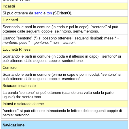
Incastri
Si può ottenere da
seno
e
ton
(SENtonO).
Lucchetti
Scartando le parti in comune (in coda e poi in capo), "sentono" si può
ottenere dalle seguenti coppie: sei/intono, seme/mentono.
Usando "sentono" (*) si possono ottenere i seguenti risultati: mese * =
mentono
; pese * =
pentono
; * nori =
sentori
.
Lucchetti Riflessi
Scartando le parti in comune (in coda e il riflesso in capo), "sentono" si
può ottenere dalle seguenti coppie: sento/ottono.
Cerniere
Scartando le parti in comune (prima in capo e poi in coda), "sentono" si
può ottenere dalle seguenti coppie: esento/noè.
Sciarade incatenate
La parola "sentono" si può ottenere (usando una volta sola la parte
uguale) da: sento+tono.
Intarsi e sciarade alterne
"sentono" si può ottenere intrecciando le lettere delle seguenti coppie di
parole: set/nono.
Navigazione