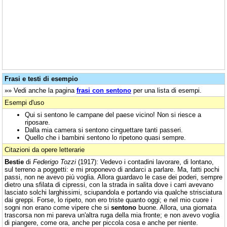
Frasi e testi di esempio
»» Vedi anche la pagina
frasi con sentono
per una lista di esempi.
Esempi d'uso
Qui si sentono le campane del paese vicino! Non si riesce a
riposare.
Dalla mia camera si sentono cinguettare tanti passeri.
Quello che i bambini sentono lo ripetono quasi sempre.
Citazioni da opere letterarie
Bestie
di
Federigo Tozzi
(1917): Vedevo i contadini lavorare, di lontano,
sul terreno a poggetti: e mi proponevo di andarci a parlare. Ma, fatti pochi
passi, non ne avevo più voglia. Allora guardavo le case dei poderi, sempre
dietro una sfilata di cipressi, con la strada in salita dove i carri avevano
lasciato solchi larghissimi, sciupandola e portando via qualche strisciatura
dai greppi. Forse, lo ripeto, non ero triste quanto oggi; e nel mio cuore i
sogni non erano come vipere che si
sentono
buone. Allora, una giornata
trascorsa non mi pareva un'altra ruga della mia fronte; e non avevo voglia
di piangere, come ora, anche per piccola cosa e anche per niente.