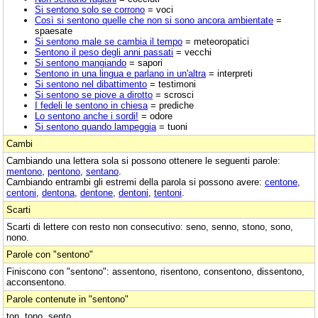
Si sentono solo se corrono
= voci
Così si sentono quelle che non si sono ancora ambientate
=
spaesate
Si sentono male se cambia il tempo
= meteoropatici
Sentono il peso degli anni passati
= vecchi
Si sentono mangiando
= sapori
Sentono in una lingua e parlano in un'altra
= interpreti
Si sentono nel dibattimento
= testimoni
Si sentono se piove a dirotto
= scrosci
I fedeli le sentono in chiesa
= prediche
Lo sentono anche i sordi!
= odore
Si sentono quando lampeggia
= tuoni
Cambi
Cambiando una lettera sola si possono ottenere le seguenti parole:
mentono
,
pentono
,
sentano
.
Cambiando entrambi gli estremi della parola si possono avere:
centone
,
centoni
,
dentona
,
dentone
,
dentoni
,
tentoni
.
Scarti
Scarti di lettere con resto non consecutivo: seno, senno, stono, sono,
nono.
Parole con "sentono"
Finiscono con "sentono": assentono, risentono, consentono, dissentono,
acconsentono.
Parole contenute in "sentono"
ton, tono, sento.