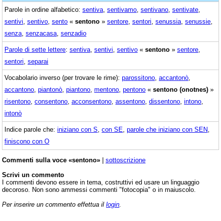
Parole in ordine alfabetico:
sentiva
,
sentivamo
,
sentivano
,
sentivate
,
sentivi
,
sentivo
,
sento
«
sentono
»
sentore
,
sentori
,
senussia
,
senussie
,
senza
,
senzacasa
,
senzadio
Parole di sette lettere
:
sentiva
,
sentivi
,
sentivo
«
sentono
»
sentore
,
sentori
,
separai
Vocabolario inverso (per trovare le rime):
parossitono
,
accantonò
,
accantono
,
piantonò
,
piantono
,
mentono
,
pentono
«
sentono (onotnes)
»
risentono
,
consentono
,
acconsentono
,
assentono
,
dissentono
,
intono
,
intonò
Indice parole che:
iniziano con S
,
con SE
,
parole che iniziano con SEN
,
finiscono con O
Commenti sulla voce «sentono»
|
sottoscrizione
Scrivi un commento
I commenti devono essere in tema, costruttivi ed usare un linguaggio
decoroso. Non sono ammessi commenti "fotocopia" o in maiuscolo.
Per inserire un commento effettua il
login
.