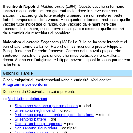
Il ventre di Napoli
di
Matilde Serao
(1884): Queste vacche si fermano
innanzi a ogni porta, nel loro giro mattinale: dove le serve dormono
ancora, il vaccaro grida forte acalate u panaro; se non
sentono
, batte
forte il campanaccio della vacca. È un quadro pittoresco, mattinale: quelle
vacche tutte incrostate di fango, quel vaccaro dalle mani nere che
sporcano il bicchiere, quelle serve scapigliate e discinte, quelle comari
dalla camiciuola macchiata di pomidoro.
Malombra
di
Antonio Fogazzaro
(1881): La R. le ne ha fatte intendere di
ben chiare, come sa far lei. Pare che miss ricondurrà presto Filippo a
Parigi; forse con l'esercito francese. Corrono dei mauvais propos che
sentono
il punch e i sigari; si dice che miss partirà con la cavalleria,
donna Marina con l'artiglieria, e Filippo, povero Filippo! lo fanno partire con
la fanteria.
Giochi di Parole
Giochi enigmistici, trasformazioni varie e curiosità. Vedi anche:
Anagrammi per sentono
Definizioni da Cruciverba in cui è presente
»»
Vedi tutte le definizioni
Si sentono se sono a portata di naso
= odori
Si sentono negli incendi
= crepitii
A stomaco digiuno si sentono quelli della fame
= stimoli
Si sentono battere
= ore
Così si sentono gli spaesati
= persi
Non sentono alcun odore
= costipati
Non sentono ragioni
= cocciuti