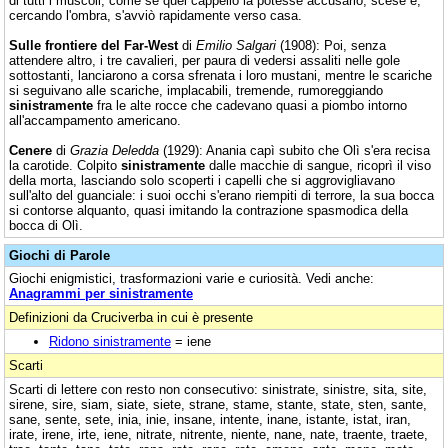
di tutti i muscoli, come se quel cappello là potesse accusarlo, scese e,
cercando l'ombra, s'avviò rapidamente verso casa.
Sulle frontiere del Far-West
di
Emilio Salgari
(1908): Poi, senza
attendere altro, i tre cavalieri, per paura di vedersi assaliti nelle gole
sottostanti, lanciarono a corsa sfrenata i loro mustani, mentre le scariche
si seguivano alle scariche, implacabili, tremende, rumoreggiando
sinistramente
fra le alte rocce che cadevano quasi a piombo intorno
all'accampamento americano.
Cenere
di
Grazia Deledda
(1929): Anania capì subito che Olì s'era recisa
la carotide. Colpito
sinistramente
dalle macchie di sangue, ricoprì il viso
della morta, lasciando solo scoperti i capelli che si aggrovigliavano
sull'alto del guanciale: i suoi occhi s'erano riempiti di terrore, la sua bocca
si contorse alquanto, quasi imitando la contrazione spasmodica della
bocca di Olì.
Giochi di Parole
Giochi enigmistici, trasformazioni varie e curiosità. Vedi anche:
Anagrammi per sinistramente
Definizioni da Cruciverba in cui è presente
Ridono sinistramente
= iene
Scarti
Scarti di lettere con resto non consecutivo: sinistrate, sinistre, sita, site,
sirene, sire, siam, siate, siete, strane, stame, stante, state, sten, sante,
sane, sente, sete, inia, inie, insane, intente, inane, istante, istat, iran,
irate, irene, irte, iene, nitrate, nitrente, niente, nane, nate, traente, traete,