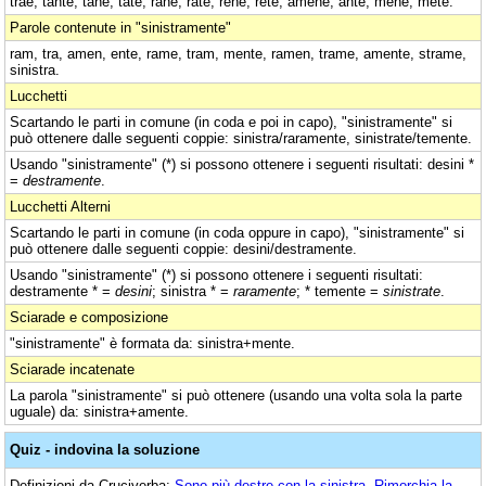
trae, tante, tane, tate, rane, rate, rene, rete, amene, ante, mene, mete.
Parole contenute in "sinistramente"
ram, tra, amen, ente, rame, tram, mente, ramen, trame, amente, strame,
sinistra.
Lucchetti
Scartando le parti in comune (in coda e poi in capo), "sinistramente" si
può ottenere dalle seguenti coppie: sinistra/raramente, sinistrate/temente.
Usando "sinistramente" (*) si possono ottenere i seguenti risultati: desini *
=
destramente
.
Lucchetti Alterni
Scartando le parti in comune (in coda oppure in capo), "sinistramente" si
può ottenere dalle seguenti coppie: desini/destramente.
Usando "sinistramente" (*) si possono ottenere i seguenti risultati:
destramente * =
desini
; sinistra * =
raramente
; * temente =
sinistrate
.
Sciarade e composizione
"sinistramente" è formata da: sinistra+mente.
Sciarade incatenate
La parola "sinistramente" si può ottenere (usando una volta sola la parte
uguale) da: sinistra+amente.
Quiz - indovina la soluzione
Definizioni da Cruciverba:
Sono più destre con la sinistra
,
Rimorchia la