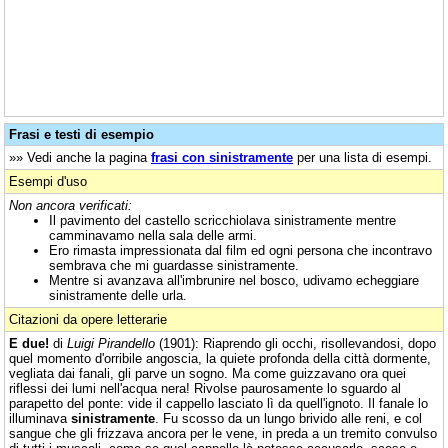
Frasi e testi di esempio
»» Vedi anche la pagina
frasi con sinistramente
per una lista di esempi.
Esempi d'uso
Non ancora verificati:
Il pavimento del castello scricchiolava sinistramente mentre
camminavamo nella sala delle armi.
Ero rimasta impressionata dal film ed ogni persona che incontravo
sembrava che mi guardasse sinistramente.
Mentre si avanzava all'imbrunire nel bosco, udivamo echeggiare
sinistramente delle urla.
Citazioni da opere letterarie
E due!
di
Luigi Pirandello
(1901): Riaprendo gli occhi, risollevandosi, dopo
quel momento d'orribile angoscia, la quiete profonda della città dormente,
vegliata dai fanali, gli parve un sogno. Ma come guizzavano ora quei
riflessi dei lumi nell'acqua nera! Rivolse paurosamente lo sguardo al
parapetto del ponte: vide il cappello lasciato lì da quell'ignoto. Il fanale lo
illuminava
sinistramente
. Fu scosso da un lungo brivido alle reni, e col
sangue che gli frizzava ancora per le vene, in preda a un tremito convulso