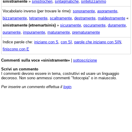
sinistramente
»
sinistrocheri
,
sintagmatiche
,
sintetizzammo
Vocabolario inverso (per trovare le rime):
sonoramente
,
aspramente
,
bizzarramente
,
tetramente
,
scaltramente
,
destramente
,
maldestramente
«
sinistramente (etnemartsinis)
»
sicuramente
,
oscuramente
,
duramente
,
puramente
,
impuramente
,
maturamente
,
prematuramente
Indice parole che:
iniziano con S
,
con SI
,
parole che iniziano con SIN
,
finiscono con E
Commenti sulla voce «sinistramente»
|
sottoscrizione
Scrivi un commento
I commenti devono essere in tema, costruttivi ed usare un linguaggio
decoroso. Non sono ammessi commenti "fotocopia" o in maiuscolo.
Per inserire un commento effettua il
login
.