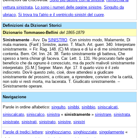
vettura sinistrata
,
Lo sono i numeri delle pagine sinistre
,
Singulto da
ubriaco
,
Si trova tra l'atrio e il ventricolo sinistri del cuore
.
Definizioni da Dizionari Storici
Dizionario Tommaseo-Bellini
del 1865-1879
Sinistramente
- Avv. Da
SINISTRO
. Con sinistro modo, Malamente, Di
mala maniera. (Fanf.) Sinistre, aureo. T. Mach. Art. guerr. 340. Interpretare
sinistramente. = Fir. Rag. 148. (C) Mi stava e di lui e di me sinistramente
contenta. Bern. Orl. Inn. 24. 38. Tanto sinistramente gli batteva, Che
spesso a terra chinar gli faceva. Car. Lett. 1. 131. Ho procurato farle quel
beneficio che da ognuno è conosciuto, ma da pochi malivoli sinistramente
interpretato. [G.M.] Segner. Mann. Apr. 17. Il quarto vizio è il zelo
indiscreto. Dov'è questo zelo, cioè, dove attendesi a giudicare
sinistramente de' prossimi, a criticare, a riprendere, convien che la carità,
non solo vi resti morta, ma lacerata. T. Giudicato sinistramente. –
Sinistramente operare.
Navigazione
Parole in ordine alfabetico:
singulto
,
sinibbi
,
sinibbio
,
siniscalcati
,
siniscalcato
,
siniscalco
,
sinistra
«
sinistramente
»
sinistrare
,
sinistrata
,
sinistrate
,
sinistrati
,
sinistrato
,
sinistre
,
sinistri
Parole di tredici lettere
:
singhiozziamo
,
singhiozziate
,
singolarmente
«