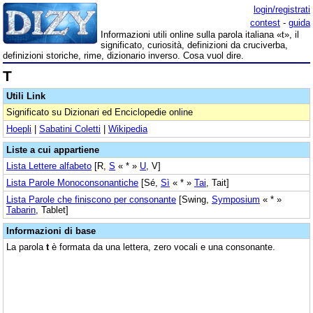
login/registrati
contest
-
guida
Informazioni utili online sulla parola italiana «t», il
significato, curiosità, definizioni da cruciverba,
definizioni storiche, rime, dizionario inverso. Cosa vuol dire.
T
Utili Link
Significato su Dizionari ed Enciclopedie online
Hoepli
|
Sabatini Coletti
|
Wikipedia
Liste a cui appartiene
Lista Lettere alfabeto
[R,
S
« * »
U
, V]
Lista Parole Monoconsonantiche
[Sé,
Sì
« * »
Tai
, Tait]
Lista Parole che finiscono per consonante
[Swing,
Symposium
« * »
Tabarin
, Tablet]
Informazioni di base
La parola
t
è formata da una lettera, zero vocali e una consonante.