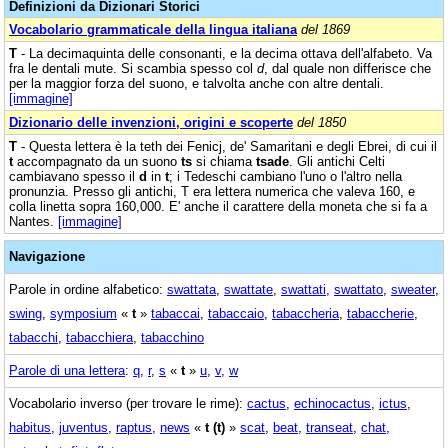
Definizioni da Dizionari Storici
Vocabolario grammaticale della lingua italiana
del 1869
T
- La decimaquinta delle consonanti, e la decima ottava dell'alfabeto. Va
fra le dentali mute. Si scambia spesso col
d
, dal quale non differisce che
per la maggior forza del suono, e talvolta anche con altre dentali.
[immagine]
Dizionario delle invenzioni, origini e scoperte
del 1850
T
- Questa lettera è la teth dei Fenicj, de' Samaritani e degli Ebrei, di cui il
t
accompagnato da un suono
ts
si chiama
tsade
. Gli antichi Celti
cambiavano spesso il
d
in
t
; i Tedeschi cambiano l'uno o l'altro nella
pronunzia. Presso gli antichi, T era lettera numerica che valeva 160, e
colla linetta sopra 160,000. E' anche il carattere della moneta che si fa a
Nantes.
[immagine]
Navigazione
Parole in ordine alfabetico:
swattata
,
swattate
,
swattati
,
swattato
,
sweater
,
swing
,
symposium
«
t
»
tabaccai
,
tabaccaio
,
tabaccheria
,
tabaccherie
,
tabacchi
,
tabacchiera
,
tabacchino
Parole di una lettera
:
q
,
r
,
s
«
t
»
u
,
v
,
w
Vocabolario inverso (per trovare le rime):
cactus
,
echinocactus
,
ictus
,
habitus
,
juventus
,
raptus
,
news
«
t (t)
»
scat
,
beat
,
transeat
,
chat
,