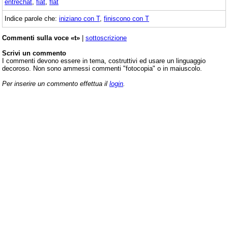
entrechat
,
fiat
,
flat
Indice parole che:
iniziano con T
,
finiscono con T
Commenti sulla voce «t»
|
sottoscrizione
Scrivi un commento
I commenti devono essere in tema, costruttivi ed usare un linguaggio
decoroso. Non sono ammessi commenti "fotocopia" o in maiuscolo.
Per inserire un commento effettua il
login
.