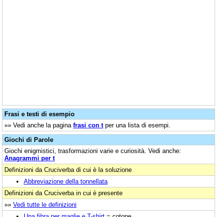
Frasi e testi di esempio
»» Vedi anche la pagina
frasi con t
per una lista di esempi.
Giochi di Parole
Giochi enigmistici, trasformazioni varie e curiosità. Vedi anche:
Anagrammi per t
Definizioni da Cruciverba di cui è la soluzione
Abbreviazione della tonnellata
Definizioni da Cruciverba in cui è presente
»»
Vedi tutte le definizioni
Una fibra per maglie e T-shirt
= cotone