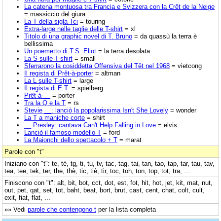
La catena montuosa tra Francia e Svizzera con la Crêt de la Neige
= massiccio del giura
La T della sigla Tci
= touring
Extra-large nelle taglie delle T-shirt
= xl
Titolo di una graphic novel di T. Bruno
= da quassù la terra è
bellissima
Un poemetto di T.S. Eliot
= la terra desolata
La S sulle T-shirt
= small
Sferrarono la cosiddetta Offensiva del Têt nel 1968
= vietcong
Il regista di Prêt-à-porter
= altman
La L sulle T-shirt
= large
Il regista di E.T.
= spielberg
Prêt-à-__
= porter
Tra la Q e la T
= rs
Stevie __: lanciò la popolarissima Isn't She Lovely
= wonder
La T a maniche corte
= shirt
__ Presley: cantava Can't Help Falling in Love
= elvis
Lanciò il famoso modello T
= ford
La Maionchi dello spettacolo + T
= marat
Parole con "t"
Iniziano con "t": te, tè, tg, ti, tu, tv, tac, tag, tai, tan, tao, tap, tar, tau, tav,
tea, tee, tek, ter, the, thè, tic, tiè, tir, toc, toh, ton, top, tot, tra, ...
Finiscono con "t": alt, bit, bot, cct, dot, est, fot, hit, hot, jet, kit, mat, nut,
out, pet, qat, set, tot, baht, beat, bort, brut, cast, cent, chat, colt, cult,
exit, fiat, flat, ...
»» Vedi
parole che contengono t
per la lista completa