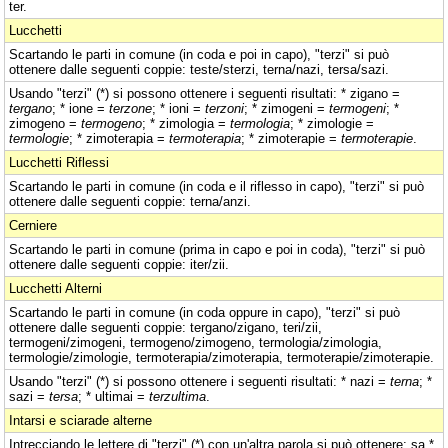
ter.
Lucchetti
Scartando le parti in comune (in coda e poi in capo), "terzi" si può
ottenere dalle seguenti coppie: teste/sterzi, terna/nazi, tersa/sazi.
Usando "terzi" (*) si possono ottenere i seguenti risultati: * zigano =
tergano
; * ione =
terzone
; * ioni =
terzoni
; * zimogeni =
termogeni
; *
zimogeno =
termogeno
; * zimologia =
termologia
; * zimologie =
termologie
; * zimoterapia =
termoterapia
; * zimoterapie =
termoterapie
.
Lucchetti Riflessi
Scartando le parti in comune (in coda e il riflesso in capo), "terzi" si può
ottenere dalle seguenti coppie: terna/anzi.
Cerniere
Scartando le parti in comune (prima in capo e poi in coda), "terzi" si può
ottenere dalle seguenti coppie: iter/zii.
Lucchetti Alterni
Scartando le parti in comune (in coda oppure in capo), "terzi" si può
ottenere dalle seguenti coppie: tergano/zigano, teri/zii,
termogeni/zimogeni, termogeno/zimogeno, termologia/zimologia,
termologie/zimologie, termoterapia/zimoterapia, termoterapie/zimoterapie.
Usando "terzi" (*) si possono ottenere i seguenti risultati: * nazi =
terna
; *
sazi =
tersa
; * ultimai =
terzultima
.
Intarsi e sciarade alterne
Intrecciando le lettere di "terzi" (*) con un'altra parola si può ottenere: sa *