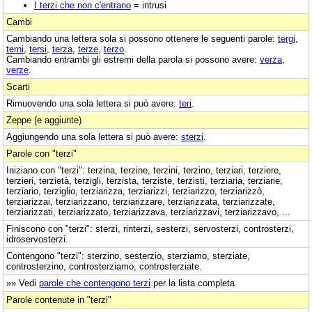
I terzi che non c'entrano
= intrusi
Cambi
Cambiando una lettera sola si possono ottenere le seguenti parole:
tergi
,
terni
,
tersi
,
terza
,
terze
,
terzo
.
Cambiando entrambi gli estremi della parola si possono avere:
verza
,
verze
.
Scarti
Rimuovendo una sola lettera si può avere:
teri
.
Zeppe (e aggiunte)
Aggiungendo una sola lettera si può avere:
sterzi
.
Parole con "terzi"
Iniziano con "terzi": terzina, terzine, terzini, terzino, terziari, terziere,
terzieri, terzietà, terzigli, terzista, terziste, terzisti, terziaria, terziarie,
terziario, terziglio, terziarizza, terziarizzi, terziarizzo, terziarizzò,
terziarizzai, terziarizzano, terziarizzare, terziarizzata, terziarizzate,
terziarizzati, terziarizzato, terziarizzava, terziarizzavi, terziarizzavo, ...
Finiscono con "terzi": sterzi, rinterzi, sesterzi, servosterzi, controsterzi,
idroservosterzi.
Contengono "terzi": sterzino, sesterzio, sterziamo, sterziate,
controsterzino, controsterziamo, controsterziate.
»» Vedi
parole che contengono terzi
per la lista completa
Parole contenute in "terzi"