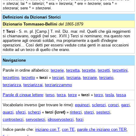
=
sterzai
; lai * =
laterizi
; * era =
terzeria
; * ere =
terzerie
; sera * =
sterzerai
; sere * =
sterzerei
.
Definizioni da Dizionari Storici
Dizionario Tommaseo-Bellini
del 1865-1879
† Terzi
- S. m. pl. [Camp.] T. mil. Diz. mar. mil. Quelli che già reggimenti
si chiamavano, oggidì (nel sec. XVII.) Terzi si nominano; ma questo non
appartiene agli onorati soldati, ma propriamente a quelli d'indegne
operazioni… Così detti per essersi vedute cotai genti in assai occasioni
ridotte ad un terzo di quello che erano.
Navigazione
Parole in ordine alfabetico:
terzerie
,
terzetta
,
terzette
,
terzetti
,
terzettini
,
terzettino
,
terzetto
«
terzi
»
terziari
,
terziaria
,
terziarie
,
terziario
,
terziarizza
,
terziarizzai
,
terziarizzammo
Parole di cinque lettere
:
terso
,
terza
,
terze
«
terzi
»
terzo
,
tesla
,
tessa
Vocabolario inverso (per trovare le rime):
equinozi
,
sclerozi
,
corozi
,
garzi
,
quarzi
,
sferzi
,
scherzi
«
terzi (izret)
»
rinterzi
,
sterzi
,
sesterzi
,
controsterzi
,
servosterzi
,
idroservosterzi
,
forzi
Indice parole che:
iniziano con T
,
con TE
,
parole che iniziano con TER
,