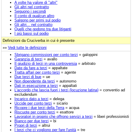
A volte ha valore di "altri"
Gli altri nel contratto
Seguono i secondi
Il conto di qualcun altro
Salgono per primi sul podio
Gli altri... nel contratto
Quelli che godono tra due litiganti
I più bassi sul podio
Definizioni da Cruciverba in cui è presente
»»
Vedi tutte le definizioni
Sbrigano commissioni per conto terzi
= galoppini
Garanzia di terzi
= avallo
Il giudizio di terzi in una controversia
= arbitrato
Date da fare a terzi
= appaltate
Tratta affari per conto terzi
= agente
Due terzi di bue
= ue
Non dipendente da terzi
= autonomo
Dati in esecuzione a terzi
= appaltati
L'accordo che lascia fuori i terzi (locuzione latina)
= conventio ad
excludendum
Incarico dato a terzi
= delega
Uccide per conto terzi
= sicario
Ricopre i due terzi della Terra
= acqua
Riscuote per conto terzi
= esattore
Lavoratori in proprio che offrono servizi a terzi
= liberi professionisti
Bianco per due terzi
= bi
Propri di terzi
= altrui
I terzi che ci vogliono per fare l'unità
= tre