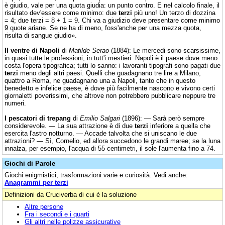
è giudio, vale per una quota giudia: un punto contro. E nel calcolo finale, il
risultato dev'essere come minimo: due
terzi
più uno! Un terzo di dozzina
= 4; due terzi = 8 + 1 = 9. Chi va a giudizio deve presentare come minimo
9 quote ariane. Se ne ha di meno, foss'anche per una mezza quota,
risulta di sangue giudio».
Il ventre di Napoli
di
Matilde Serao
(1884): Le mercedi sono scarsissime,
in quasi tutte le professioni, in tutt'i mestieri. Napoli è il paese dove meno
costa l'opera tipografica; tutti lo sanno: i lavoranti tipografi sono pagati due
terzi
meno degli altri paesi. Quelli che guadagnano tre lire a Milano,
quattro a Roma, ne guadagnano una a Napoli, tanto che in questo
benedetto e infelice paese, è dove più facilmente nascono e vivono certi
giornaletti poverissimi, che altrove non potrebbero pubblicare neppure tre
numeri.
I pescatori di trepang
di
Emilio Salgari
(1896): — Sarà però sempre
considerevole. — La sua attrazione è di due
terzi
inferiore a quella che
esercita l'astro notturno. — Accade talvolta che si uniscano le due
attrazioni? — Sì, Cornelio, ed allora succedono le grandi maree; se la luna
innalza, per esempio, l'acqua di 55 centimetri, il sole l'aumenta fino a 74.
Giochi di Parole
Giochi enigmistici, trasformazioni varie e curiosità. Vedi anche:
Anagrammi per terzi
Definizioni da Cruciverba di cui è la soluzione
Altre persone
Fra i secondi e i quarti
Gli altri nelle polizze assicurative