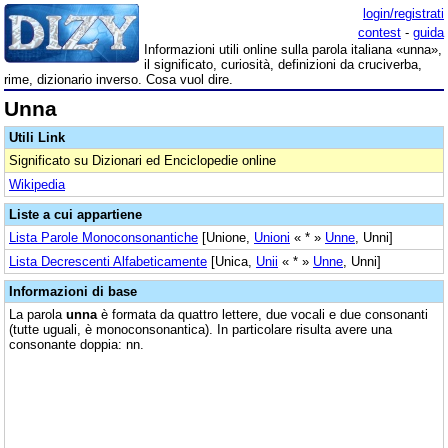
login/registrati
contest
-
guida
Informazioni utili online sulla parola italiana «unna»,
il significato, curiosità, definizioni da cruciverba,
rime, dizionario inverso. Cosa vuol dire.
Unna
Utili Link
Significato su Dizionari ed Enciclopedie online
Wikipedia
Liste a cui appartiene
Lista Parole Monoconsonantiche
[Unione,
Unioni
« * »
Unne
, Unni]
Lista Decrescenti Alfabeticamente
[Unica,
Unii
« * »
Unne
, Unni]
Informazioni di base
La parola
unna
è formata da quattro lettere, due vocali e due consonanti
(tutte uguali, è monoconsonantica). In particolare risulta avere una
consonante doppia: nn.