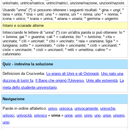
unto/nato, untrice/natrice, untrici/natrici, unzione/nazione, unzioni/nazioni.
Usando "unna" (*) si possono ottenere i seguenti risultati: * gina =
ungi
; *
tana =
unta
; * tina =
unti
; una * =
nanna
; uni * =
ninna
; uno * =
nonna
; *
icona =
unico
; * ivana =
univa
; * ariana =
unaria
; * germina =
ungermi
.
Intarsi e sciarade alterne
Intrecciando le lettere di "unna" (*) con un'altra parola si può ottenere: lo *
=
lunona
; gai * =
guanina
; cali * =
calunnia
; tisi * =
tunisina
; * cita =
uncinata
; * citi =
uncinati
; * cito =
uncinato
; * raia =
uraniana
; ligia * =
lunigiana
; sotto * =
sunnotato
; * cinte =
uncinante
; * cinti =
uncinanti
; *
ciste =
uncinaste
; * cisti =
uncinasti
; * retti =
urnettina
; calino * =
calunniano
.
Quiz - indovina la soluzione
Definizioni da Cruciverba:
Lo erano gli Unni e gli Ostrogoti
,
Uno nato una
dozzina di lustri fa
,
Il Bang che originò l'Universo
,
Unte alle estremità
,
La
meta dello studente universitario
.
Navigazione
Parole in ordine alfabetico:
univo
,
univoca
,
univocamente
,
univoche
,
univoci
,
univocità
,
univoco
«
unna
»
unne
,
unni
,
unno
,
uno
,
unse
,
unsero
,
unsi