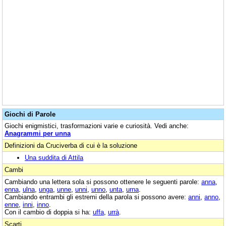
Giochi di Parole
Giochi enigmistici, trasformazioni varie e curiosità. Vedi anche:
Anagrammi per unna
Definizioni da Cruciverba di cui è la soluzione
Una suddita di Attila
Cambi
Cambiando una lettera sola si possono ottenere le seguenti parole:
anna
,
enna
,
ulna
,
unga
,
unne
,
unni
,
unno
,
unta
,
urna
.
Cambiando entrambi gli estremi della parola si possono avere:
anni
,
anno
,
enne
,
inni
,
inno
.
Con il cambio di doppia si ha:
uffa
,
urrà
.
Scarti