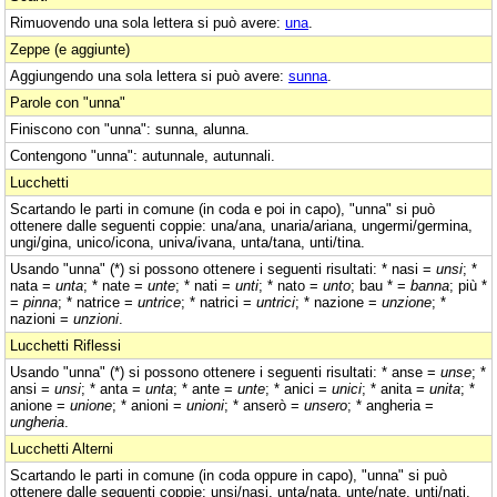
Rimuovendo una sola lettera si può avere:
una
.
Zeppe (e aggiunte)
Aggiungendo una sola lettera si può avere:
sunna
.
Parole con "unna"
Finiscono con "unna": sunna, alunna.
Contengono "unna": autunnale, autunnali.
Lucchetti
Scartando le parti in comune (in coda e poi in capo), "unna" si può
ottenere dalle seguenti coppie: una/ana, unaria/ariana, ungermi/germina,
ungi/gina, unico/icona, univa/ivana, unta/tana, unti/tina.
Usando "unna" (*) si possono ottenere i seguenti risultati: * nasi =
unsi
; *
nata =
unta
; * nate =
unte
; * nati =
unti
; * nato =
unto
; bau * =
banna
; più *
=
pinna
; * natrice =
untrice
; * natrici =
untrici
; * nazione =
unzione
; *
nazioni =
unzioni
.
Lucchetti Riflessi
Usando "unna" (*) si possono ottenere i seguenti risultati: * anse =
unse
; *
ansi =
unsi
; * anta =
unta
; * ante =
unte
; * anici =
unici
; * anita =
unita
; *
anione =
unione
; * anioni =
unioni
; * anserò =
unsero
; * angheria =
ungheria
.
Lucchetti Alterni
Scartando le parti in comune (in coda oppure in capo), "unna" si può
ottenere dalle seguenti coppie: unsi/nasi, unta/nata, unte/nate, unti/nati,