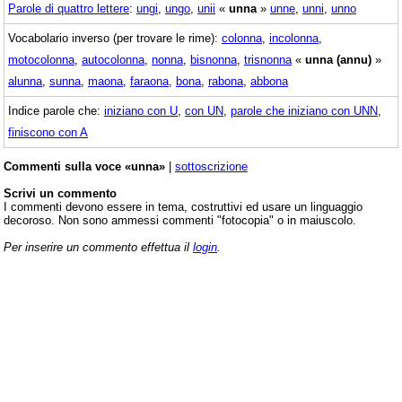
Parole di quattro lettere
:
ungi
,
ungo
,
unii
«
unna
»
unne
,
unni
,
unno
Vocabolario inverso (per trovare le rime):
colonna
,
incolonna
,
motocolonna
,
autocolonna
,
nonna
,
bisnonna
,
trisnonna
«
unna (annu)
»
alunna
,
sunna
,
maona
,
faraona
,
bona
,
rabona
,
abbona
Indice parole che:
iniziano con U
,
con UN
,
parole che iniziano con UNN
,
finiscono con A
Commenti sulla voce «unna»
|
sottoscrizione
Scrivi un commento
I commenti devono essere in tema, costruttivi ed usare un linguaggio
decoroso. Non sono ammessi commenti "fotocopia" o in maiuscolo.
Per inserire un commento effettua il
login
.