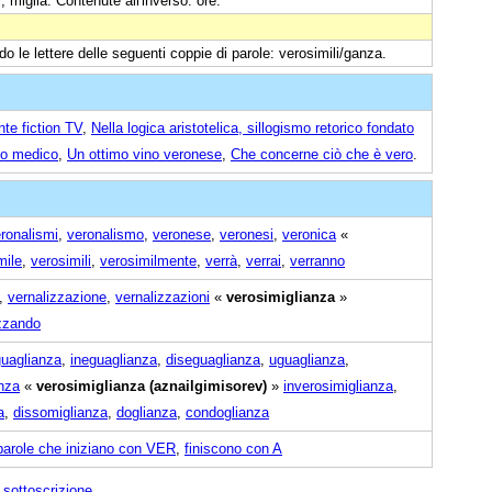
si, miglia. Contenute all'inverso: ore.
do le lettere delle seguenti coppie di parole: verosimili/ganza.
nte fiction TV
,
Nella logica aristotelica, sillogismo retorico fondato
ato medico
,
Un ottimo vino veronese
,
Che concerne ciò che è vero
.
ronalismi
,
veronalismo
,
veronese
,
veronesi
,
veronica
«
mile
,
verosimili
,
verosimilmente
,
verrà
,
verrai
,
verranno
,
vernalizzazione
,
vernalizzazioni
«
verosimiglianza
»
izzando
uaglianza
,
ineguaglianza
,
diseguaglianza
,
uguaglianza
,
anza
«
verosimiglianza (aznailgimisorev)
»
inverosimiglianza
,
a
,
dissomiglianza
,
doglianza
,
condoglianza
parole che iniziano con VER
,
finiscono con A
|
sottoscrizione