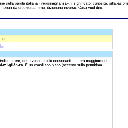
line sulla parola italiana «verosimiglianza», il significato, curiosità, sillabazion
finizioni da cruciverba, rime, dizionario inverso. Cosa vuol dire.
ine
ia
ndici lettere, sette vocali e otto consonanti. Lettera maggiormente
si-mi-gliàn-za
. È un esasillabo piano (accento sulla penultima