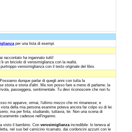
iglianza
per una lista di esempi.
i raccontato ha ingannato tutti!
'è un briciolo di verosimiglianza con la realtà.
urtroppo verosimiglianza con il testo originale del libro.
Possiamo dunque parlar di quegli anni con tutta la
 storia e storia d'altri. Ma non posso fare a meno di parlarne; la
 frivola, passeggera, sentimentale. Tu devi riconoscere che non fu
sso mi apparve, ormai, l'ultimo mezzo che mi rimanesse; e
a vista della mia persona esanime poteva ancora far colpo su di lei.
erio; ma per finta, studiando, tuttavia, lei. Non una scena di
 sicuramente cadesse nell'inganno.
a visto il bambino. Con
verosimiglianza
incredibile: lo teneva al
ioletta, nel suo bel camicino ricamato, dai cordoncini azzurri con le