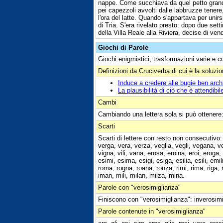
nappe. Come succhiava da quel petto grande,
pei capezzoli avvolti dalle labbruzze tenere,
l'ora del latte. Quando s'appartava per unirsi
di Tria. S'era rivelato presto: dopo due sett
della Villa Reale alla Riviera, decise di ven
Giochi di Parole
Giochi enigmistici, trasformazioni varie e c
Definizioni da Cruciverba di cui è la soluzi
Induce a credere alle bugie ben archi
La plausibilità di ciò che è attendibil
Cambi
Cambiando una lettera sola si può ottenere
Scarti
Scarti di lettere con resto non consecutivo: 
verga, vera, verza, veglia, vegli, vegana, veg
vigna, vili, vana, erosa, eroina, eroi, eroga,
esimi, esima, esigi, esiga, esilia, esili, em
roma, rogna, roana, ronza, rimi, rima, riga, r
iman, mili, milan, milza, mina.
Parole con "verosimiglianza"
Finiscono con "verosimiglianza": inverosimi
Parole contenute in "verosimiglianza"