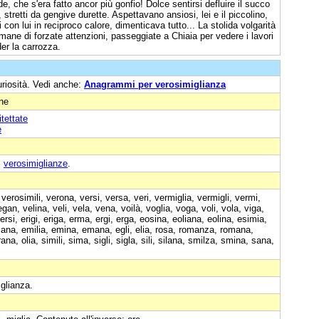
 che s'era fatto ancor più gonfio! Dolce sentirsi defluire il succo
 stretti da gengive durette. Aspettavano ansiosi, lei e il piccolino,
 con lui in reciproco calore, dimenticava tutto... La stolida volgarità
imane di forzate attenzioni, passeggiate a Chiaia per vedere i lavori
der la carrozza.
uriosità. Vedi anche:
Anagrammi per verosimiglianza
one
tettate
e
:
verosimiglianze
.
verosimili, verona, versi, versa, veri, vermiglia, vermigli, vermi,
an, velina, veli, vela, vena, voilà, voglia, voga, voli, vola, viga,
 ersi, erigi, eriga, erma, ergi, erga, eosina, eoliana, eolina, esimia,
iliana, emilia, emina, emana, egli, elia, rosa, romanza, romana,
ana, olia, simili, sima, sigli, sigla, sili, silana, smilza, smina, sana,
glianza.