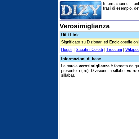
Informazioni utili on
frasi di esempio, de
Verosimiglianza
Utili Link
Significato su Dizionari ed Enciclopedie onl
Hoepli
|
Sabatini Coletti
|
Treccani
|
Wikiped
Informazioni di base
La parola
verosimiglianza
è formata da qui
presente: i (tre). Divisione in sillabe:
ve-ro-
sillaba).