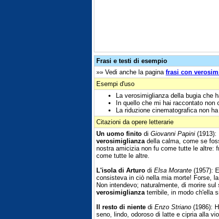
Frasi e testi di esempio
»» Vedi anche la pagina
frasi con verosim
Esempi d'uso
La verosimiglianza della bugia che ha
In quello che mi hai raccontato non c
La riduzione cinematografica non ha p
Citazioni da opere letterarie
Un uomo finito
di
Giovanni Papini
(1913): 
verosimiglianza
della calma, come se fosse
nostra amicizia non fu come tutte le altre:
come tutte le altre.
L'isola di Arturo
di
Elsa Morante
(1957): E
consisteva in ciò nella mia morte! Forse, l
Non intendevo; naturalmente, di morire sul s
verosimiglianza
terribile, in modo ch'ella
Il resto di niente
di
Enzo Striano
(1986): H
seno, lindo, odoroso di latte e cipria alla v