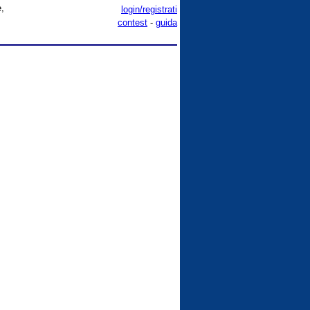
e,
login/registrati
contest
-
guida