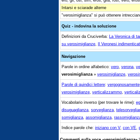
ero, gli, osi, sim, eros, glia, rosi, vero, ero
Intarsi e sciarade alterne
"verosimiglianza" si può ottenere intreccian
Quiz - indovina la soluzione
Definizioni da Cruciverba:
La Veronica di ta
su verosimiglianze
,
Il Veronesi indimentic
Navigazione
Parole in ordine alfabetico:
vero
,
verona
,
ve
verosimiglianza
»
verosimiglianze
,
verosi
Parole di quindici lettere
:
vergognosamente
verosimiglianze
,
verticalizzammo
,
vertical
Vocabolario inverso (per trovare le rime):
eg
disuguaglianza
,
sorveglianza
,
telesorvegli
somiglianza
,
assomiglianza
,
rassomiglianz
Indice parole che:
iniziano con V
,
con VE
,
Commenti sulla voce «verosimiglianza»