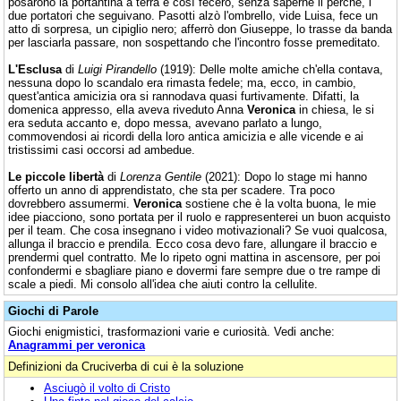
posarono la portantina a terra e così fecero, senza saperne il perché, i
due portatori che seguivano. Pasotti alzò l'ombrello, vide Luisa, fece un
atto di sorpresa, un cipiglio nero; afferrò don Giuseppe, lo trasse da banda
per lasciarla passare, non sospettando che l'incontro fosse premeditato.
L'Esclusa
di
Luigi Pirandello
(1919): Delle molte amiche ch'ella contava,
nessuna dopo lo scandalo era rimasta fedele; ma, ecco, in cambio,
quest'antica amicizia ora si rannodava quasi furtivamente. Difatti, la
domenica appresso, ella aveva riveduto Anna
Veronica
in chiesa, le si
era seduta accanto e, dopo messa, avevano parlato a lungo,
commovendosi ai ricordi della loro antica amicizia e alle vicende e ai
tristissimi casi occorsi ad ambedue.
Le piccole libertà
di
Lorenza Gentile
(2021): Dopo lo stage mi hanno
offerto un anno di apprendistato, che sta per scadere. Tra poco
dovrebbero assumermi.
Veronica
sostiene che è la volta buona, le mie
idee piacciono, sono portata per il ruolo e rappresenterei un buon acquisto
per il team. Che cosa insegnano i video motivazionali? Se vuoi qualcosa,
allunga il braccio e prendila. Ecco cosa devo fare, allungare il braccio e
prendermi quel contratto. Me lo ripeto ogni mattina in ascensore, per poi
confondermi e sbagliare piano e dovermi fare sempre due o tre rampe di
scale a piedi. Mi consolo all'idea che aiuti contro la cellulite.
Giochi di Parole
Giochi enigmistici, trasformazioni varie e curiosità. Vedi anche:
Anagrammi per veronica
Definizioni da Cruciverba di cui è la soluzione
Asciugò il volto di Cristo