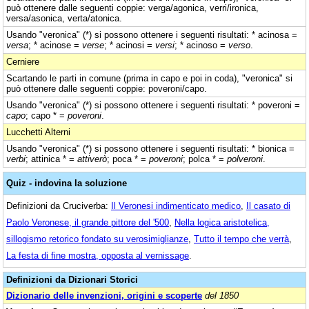
può ottenere dalle seguenti coppie: verga/agonica, verri/ironica,
versa/asonica, verta/atonica.
Usando "veronica" (*) si possono ottenere i seguenti risultati: * acinosa =
versa
; * acinose =
verse
; * acinosi =
versi
; * acinoso =
verso
.
Cerniere
Scartando le parti in comune (prima in capo e poi in coda), "veronica" si
può ottenere dalle seguenti coppie: poveroni/capo.
Usando "veronica" (*) si possono ottenere i seguenti risultati: * poveroni =
capo
; capo * =
poveroni
.
Lucchetti Alterni
Usando "veronica" (*) si possono ottenere i seguenti risultati: * bionica =
verbi
; attinica * =
attiverò
; poca * =
poveroni
; polca * =
polveroni
.
Quiz - indovina la soluzione
Definizioni da Cruciverba:
Il Veronesi indimenticato medico
,
Il casato di
Paolo Veronese, il grande pittore del '500
,
Nella logica aristotelica,
sillogismo retorico fondato su verosimiglianze
,
Tutto il tempo che verrà
,
La festa di fine mostra, opposta al vernissage
.
Definizioni da Dizionari Storici
Dizionario delle invenzioni, origini e scoperte
del 1850