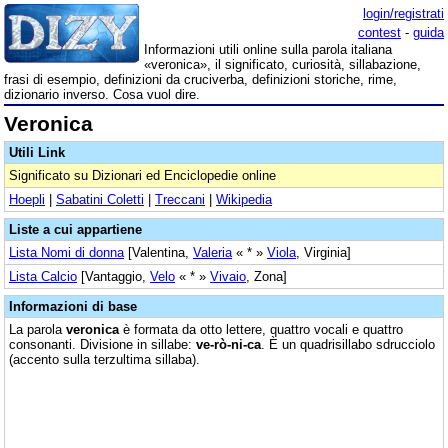
login/registrati
contest
-
guida
Informazioni utili online sulla parola italiana
«veronica», il significato, curiosità, sillabazione,
frasi di esempio, definizioni da cruciverba, definizioni storiche, rime,
dizionario inverso. Cosa vuol dire.
Veronica
Utili Link
Significato su Dizionari ed Enciclopedie online
Hoepli
|
Sabatini Coletti
|
Treccani
|
Wikipedia
Liste a cui appartiene
Lista Nomi di donna
[Valentina,
Valeria
« * »
Viola
, Virginia]
Lista Calcio
[Vantaggio,
Velo
« * »
Vivaio
, Zona]
Informazioni di base
La parola
veronica
è formata da otto lettere, quattro vocali e quattro
consonanti. Divisione in sillabe:
ve-rò-ni-ca
. È un quadrisillabo sdrucciolo
(accento sulla terzultima sillaba).