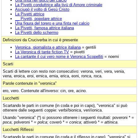
Una finta nel gioco del calcio
La Pivetti conduttrice alla tivù di Amore criminale
Asciugò il volto di Gesù Cristo
La Pivetti attrice
__ Pivetti, popolare attrice
Una figura del torero e una finta nel calcio
La Pivetti, famosa attrice italiana
La Pivetti dello schermo
Definizioni da Cruciverba in cui è presente
Veronica, giornalista e attrice italiana
= gentili
La Veronica di tante fiction TV
= pivetti
La cantante il cui vero nome è Veronica Scopelliti
= noemi
Scarti
Scarti di lettere con resto non consecutivo: verona, veri, vera, venia,
vena, eroica, eroi, ernica, ernia, erica, eoni, ronca, roca.
Parole contenute in "veronica"
ero, vero. Contenute all'inverso: cin, ore, acino.
Lucchetti
Scartando le parti in comune (in coda e poi in capo), "veronica" si può
ottenere dalle seguenti coppie: verbi/bionica, veri/ionica.
Usando "veronica" (*) si possono ottenere i seguenti risultati: poveroni * =
poca
; polveroni * =
polca
; coverò * =
conica
; attiverò * =
attinica
.
Lucchetti Riflessi
Scartando le parti in comune (in coda e il riflesso in capo), "veronica" si