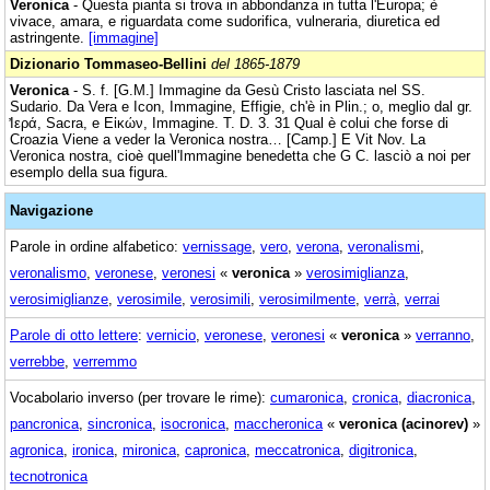
Veronica
- Questa pianta si trova in abbondanza in tutta l'Europa; è
vivace, amara, e riguardata come sudorifica, vulneraria, diuretica ed
astringente.
[immagine]
Dizionario Tommaseo-Bellini
del 1865-1879
Veronica
- S. f. [G.M.] Immagine da Gesù Cristo lasciata nel SS.
Sudario. Da Vera e Icon, Immagine, Effigie, ch'è in Plin.; o, meglio dal gr.
̓Ιερά, Sacra, e Εἰκών, Immagine. T. D. 3. 31 Qual è colui che forse di
Croazia Viene a veder la Veronica nostra… [Camp.] E Vit Nov. La
Veronica nostra, cioè quell'Immagine benedetta che G C. lasciò a noi per
esemplo della sua figura.
Navigazione
Parole in ordine alfabetico:
vernissage
,
vero
,
verona
,
veronalismi
,
veronalismo
,
veronese
,
veronesi
«
veronica
»
verosimiglianza
,
verosimiglianze
,
verosimile
,
verosimili
,
verosimilmente
,
verrà
,
verrai
Parole di otto lettere
:
vernicio
,
veronese
,
veronesi
«
veronica
»
verranno
,
verrebbe
,
verremmo
Vocabolario inverso (per trovare le rime):
cumaronica
,
cronica
,
diacronica
,
pancronica
,
sincronica
,
isocronica
,
maccheronica
«
veronica (acinorev)
»
agronica
,
ironica
,
mironica
,
capronica
,
meccatronica
,
digitronica
,
tecnotronica