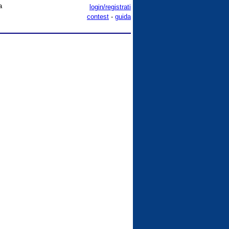
a
login/registrati
contest
-
guida