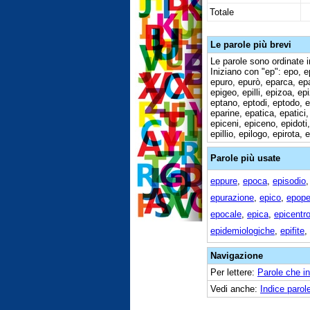
Totale
Le parole più brevi
Le parole sono ordinate i
Iniziano con "ep": epo, e
epuro, epurò, eparca, epa
epigeo, epilli, epizoa, e
eptano, eptodi, eptodo, 
eparine, epatica, epatici,
epiceni, epiceno, epidoti, 
epillio, epilogo, epirota, e
Parole più usate
eppure
,
epoca
,
episodio
epurazione
,
epico
,
epop
epocale
,
epica
,
epicentr
epidemiologiche
,
epifite
,
Navigazione
Per lettere:
Parole che i
Vedi anche:
Indice parole