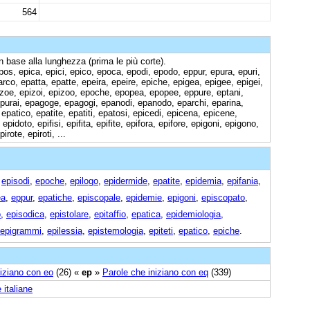
564
n base alla lunghezza (prima le più corte).
pos, epica, epici, epico, epoca, epodi, epodo, eppur, epura, epuri,
rco, epatta, epatte, epeira, epeire, epiche, epigea, epigee, epigei,
pizoe, epizoi, epizoo, epoche, epopea, epopee, eppure, eptani,
epurai, epagoge, epagogi, epanodi, epanodo, eparchi, eparina,
 epatico, epatite, epatiti, epatosi, epicedi, epicena, epicene,
epidoto, epifisi, epifita, epifite, epifora, epifore, epigoni, epigono,
pirote, epiroti, ...
,
episodi
,
epoche
,
epilogo
,
epidermide
,
epatite
,
epidemia
,
epifania
,
ea
,
eppur
,
epatiche
,
episcopale
,
epidemie
,
epigoni
,
episcopato
,
o
,
episodica
,
epistolare
,
epitaffio
,
epatica
,
epidemiologia
,
epigrammi
,
epilessia
,
epistemologia
,
epiteti
,
epatico
,
epiche
.
niziano con eo
(26) «
ep
»
Parole che iniziano con eq
(339)
 italiane