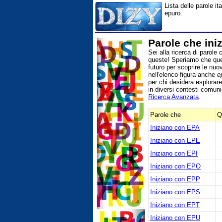
Lista delle parole i
epuro.
Parole che ini
Sei alla ricerca di parole
queste! Speriamo che quest
futuro per scoprire le nuo
nell'elenco figura anche
e
per chi desidera esplorare
in diversi contesti comunic
Ricerca Avanzata
.
Parole che
Q
Iniziano con EPA
Iniziano con EPE
Iniziano con EPI
Iniziano con EPO
Iniziano con EPP
Iniziano con EPS
Iniziano con EPT
Iniziano con EPU