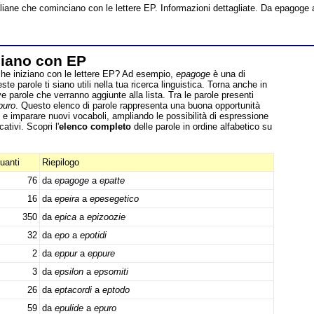
taliane che cominciano con le lettere EP. Informazioni dettagliate. Da epagoge 
ziano con EP
 che iniziano con le lettere EP? Ad esempio,
epagoge
è una di
e parole ti siano utili nella tua ricerca linguistica. Torna anche in
ve parole che verranno aggiunte alla lista. Tra le parole presenti
puro
. Questo elenco di parole rappresenta una buona opportunità
 e imparare nuovi vocaboli, ampliando le possibilità di espressione
ativi. Scopri l'
elenco completo
delle parole in ordine alfabetico su
uanti
Riepilogo
76
da
epagoge
a
epatte
16
da
epeira
a
epesegetico
350
da
epica
a
epizoozie
32
da
epo
a
epotidi
2
da
eppur
a
eppure
3
da
epsilon
a
epsomiti
26
da
eptacordi
a
eptodo
59
da
epulide
a
epuro