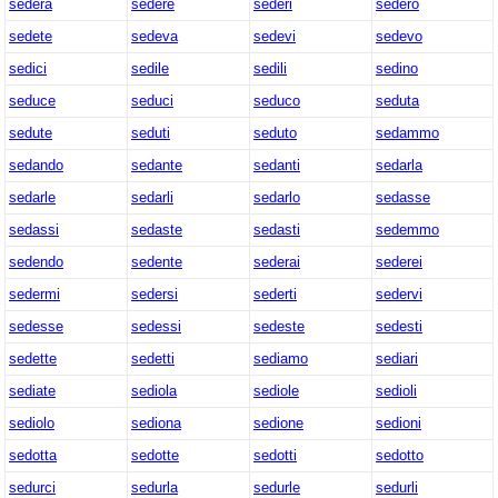
sederà
sedere
sederi
sederò
sedete
sedeva
sedevi
sedevo
sedici
sedile
sedili
sedino
seduce
seduci
seduco
seduta
sedute
seduti
seduto
sedammo
sedando
sedante
sedanti
sedarla
sedarle
sedarli
sedarlo
sedasse
sedassi
sedaste
sedasti
sedemmo
sedendo
sedente
sederai
sederei
sedermi
sedersi
sederti
sedervi
sedesse
sedessi
sedeste
sedesti
sedette
sedetti
sediamo
sediari
sediate
sediola
sediole
sedioli
sediolo
sediona
sedione
sedioni
sedotta
sedotte
sedotti
sedotto
sedurci
sedurla
sedurle
sedurli