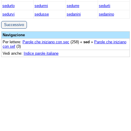
sedurlo
sedurmi
sedurre
sedurti
sedurvi
sedusse
sedanini
sedanino
Successivo
Navigazione
Per lettere:
Parole che iniziano con sec
(258) «
sed
»
Parole che iniziano
con sef
(3)
Vedi anche:
Indice parole italiane