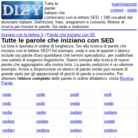
Tutte le
login/registrati
parole
contest
-
guida
italiane che
cominciano con le lettere SED. I 248 vocaboli dal
dizionario italiano. Definizioni, frasi, anagrammi e curiosità. Motore di
ricerca per trovare le parole. Da seda a seduzioni.
Iniziano con la lettera S
|
Parole che iniziano con SE
Tutte le parole che iniziano con SED
La lista è riportata in ordine di lunghezza. Sei alla ricerca di parole che
iniziano con le lettere SED? Ad esempio,
seda
è una di queste! L'elenco
include sia parole d'uso quotidiano che termini specialistici, per soddisfare
una varietà di esigenze linguistiche. Siamo sempre alla ricerca di nuove
parole che aggiungiamo alla nostra lista. La parola
seduzioni
è un ulteriore
esempio. Avere a disposizione un elenco di parole simile può essere di
grande aiuto per gli appassionati di giochi di parole e cruciverba. Per
ottenere l'
elenco completo
delle parole in ordine alfabetico, visita
Ricerca
Parole
.
seda
sede
sedé
sedi
sedo
sedò
sedai
sedei
sedia
sedie
sedani
sedano
sedare
sedata
sedate
sedati
sedato
sedava
sedavi
sedavo