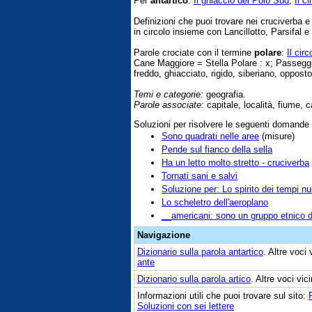
Per
antartico
:
Il ghiaccio del Polo Sud
,
Il c
Definizioni che puoi trovare nei cruciverba 
in circolo insieme con Lancillotto, Parsifal e
Parole crociate con il termine
polare
:
Il cir
Cane Maggiore = Stella Polare : x; Passegg
freddo, ghiacciato, rigido, siberiano, opposto,
Temi e categorie:
geografia.
Parole associate:
capitale, località, fiume, 
Soluzioni per risolvere le seguenti domande
Sono quadrati nelle aree
(misure)
Pende sul fianco della sella
Ha un letto molto stretto - cruciverba
Tornati sani e salvi
Soluzione per: Lo spirito dei tempi nu
Lo scheletro dell'aeroplano
__americani: sono un gruppo etnico 
Navigazione
Dizionario sulla parola
antartico
. Altre voci
ante
Dizionario sulla parola
artico
. Altre voci vi
Informazioni utili che puoi trovare sul sito:
Soluzioni con sei lettere