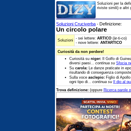
Soluzioni per la def
riviste simili) e al
Soluzioni Cruciverba
- Definizione:
Un circolo polare
- sei lettere:
ARTICO
(àr-ti-co)
Soluzioni
- nove lettere:
ANTARTICO
Curiosità da non perdere!
Curiosità su
niger:
Il Golfo di Guinea
diversi paesi...
continua su
Sfocia n
Su
carola:
Le danze praticate in epo
risultando di conseguenza composte
Sulla voce
asclepio:
Figlio di Apollo
ogni tipo di...
continua su
Il dio al q
Trova definizione:
(oppure
Ricerca parole p