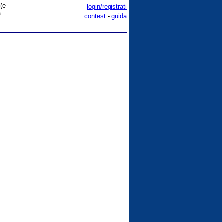
 (e
login/registrati
a.
contest
-
guida