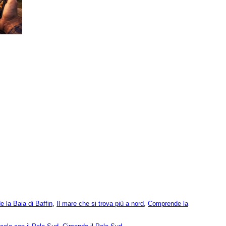
e la Baia di Baffin
,
Il mare che si trova più a nord
,
Comprende la