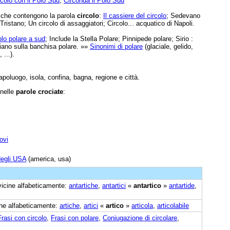
ircolo con il Polo Sud
,
Circonda il Polo Sud
e che contengono la parola
circolo
:
Il cassiere del circolo
; Sedevano
 Tristano; Un circolo di assaggiatori; Circolo... acquatico di Napoli.
colo polare a sud
; Include la Stella Polare; Pinnipede polare; Sirio :
iano sulla banchisa polare. »»
Sinonimi di polare
(glaciale, gelido,
 ...).
capoluogo, isola, confina, bagna, regione e città.
 nelle
parole crociate
:
ovi
degli USA
(america, usa)
 vicine alfabeticamente:
antartiche
,
antartici
«
antartico
»
antartide
,
cine alfabeticamente:
artiche
,
artici
«
artico
»
articola
,
articolabile
Frasi con circolo
,
Frasi con polare
,
Coniugazione di circolare
,