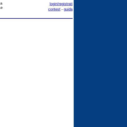
la
login/registrati
Le
contest
-
guida