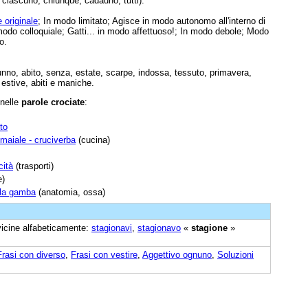
ciascuno, chiunque, cadauno, tutti).
e originale
; In modo limitato; Agisce in modo autonomo all'interno di
modo colloquiale; Gatti... in modo affettuoso!; In modo debole; Modo
o.
nno, abito, senza, estate, scarpe, indossa, tessuto, primavera,
, estive, abiti e maniche.
 nelle
parole crociate
:
to
 maiale - cruciverba
(cucina)
cità
(trasporti)
e)
lla gamba
(anatomia, ossa)
 vicine alfabeticamente:
stagionavi
,
stagionavo
«
stagione
»
Frasi con diverso
,
Frasi con vestire
,
Aggettivo ognuno
,
Soluzioni