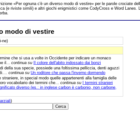
inizione «Per ognuna c'è un diverso modo di vestire» per le parole crociate del
a (e riviste simili) e altri giochi enigmistici come CodyCross e Word Lanes. 
erba.
o modo di vestire
ó-ne)
ermine che si usa a volte in Occidente per indicare un monaco
e il...
continua su
Il colore dell'abito indossato dai bonzi
ndi della sua specie, possiede una foltissima pelliccia, denti aguzzi
i....
continua su
Un roditore che passa l'inverno dormendo
 straniere, in special modo quelle appartenenti alla famiglia delle
oro vocabolario dei termini che...
continua su
I termini stranieri
significato diverso (es.: in inglese carbon è carbonio, non carbone,
arziali
)