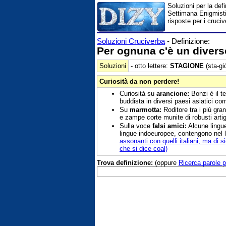
Soluzioni per la def
Settimana Enigmistic
risposte per i cruciv
Soluzioni Cruciverba
- Definizione:
Per ognuna c'è un divers
Soluzioni
- otto lettere:
STAGIONE
(sta-gi
Curiosità da non perdere!
Curiosità su
arancione:
Bonzi è il t
buddista in diversi paesi asiatici com
Su
marmotta:
Roditore tra i più gra
e zampe corte munite di robusti artigl
Sulla voce
falsi amici:
Alcune lingue
lingue indoeuropee, contengono nel l
assonanti con quelli italiani, ma di 
che si dice coal)
Trova definizione:
(oppure
Ricerca parole p