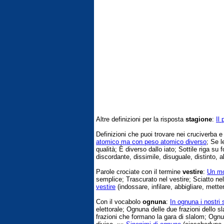
Altre definizioni per la risposta
stagione
:
Il
Definizioni che puoi trovare nei cruciverba 
atomico ma con peso atomico diverso
; Se l
qualità; È diverso dallo iato; Sottile riga su
discordante, dissimile, disuguale, distinto, alt
Parole crociate con il termine
vestire
:
Un mod
semplice; Trascurato nel vestire; Sciatto ne
vestire
(indossare, infilare, abbigliare, metter
Con il vocabolo
ognuna
:
In ognuna i nostri 
elettorale; Ognuna delle due frazioni dello sl
frazioni che formano la gara di slalom; Ognu