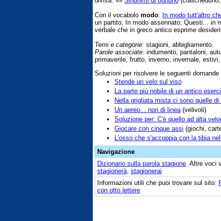
divisa. »»
Sinonimi di ognuno
(ciascheduno, 
Con il vocabolo
modo
:
In modo tutt'altro ch
un partito; In modo assennato; Questi... in 
verbale che in greco antico esprime desideri
Temi e categorie:
stagioni, abbigliamento.
Parole associate:
indumento, pantaloni, autu
primaverile, frutto, inverno, invernale, estivi
Soluzioni per risolvere le seguenti domande
Stende un velo sul viso
La parte più nobile di un antico eserci
Nella grigliata mista ci sono quelle di
Un aereo... non di linea
(velivoli)
Soluzione per: C'è quello ad alta velo
Giocare con cinque assi
(giochi, cart
L'osso che s'accoppia con la tibia ne
Navigazione
Dizionario sulla parola
stagione
. Altre voci
stagionerà
,
stagionerai
Informazioni utili che puoi trovare sul sito:
con otto lettere