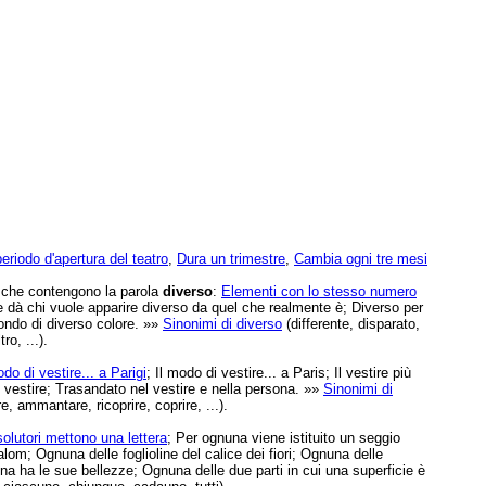
 periodo d'apertura del teatro
,
Dura un trimestre
,
Cambia ogni tre mesi
e che contengono la parola
diverso
:
Elementi con lo stesso numero
e dà chi vuole apparire diverso da quel che realmente è; Diverso per
 fondo di diverso colore. »»
Sinonimi di diverso
(differente, disparato,
ro, ...).
o di vestire... a Parigi
; Il modo di vestire... a Paris; Il vestire più
l vestire; Trasandato nel vestire e nella persona. »»
Sinonimi di
e, ammantare, ricoprire, coprire, ...).
solutori mettono una lettera
; Per ognuna viene istituito un seggio
alom; Ognuna delle foglioline del calice dei fiori; Ognuna delle
na ha le sue bellezze; Ognuna delle due parti in cui una superficie è