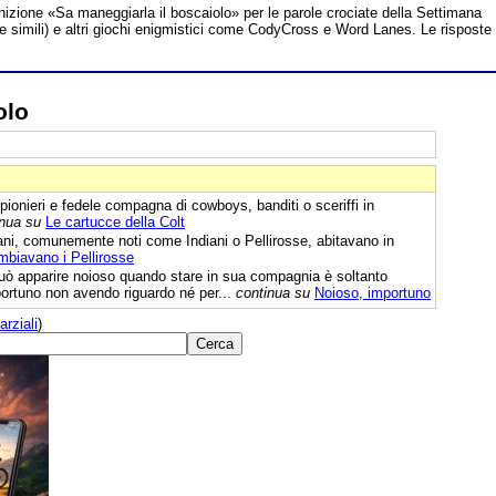
inizione «Sa maneggiarla il boscaiolo» per le parole crociate della Settimana
te simili) e altri giochi enigmistici come CodyCross e Word Lanes. Le risposte
olo
pionieri e fedele compagna di cowboys, banditi o sceriffi in
inua su
Le cartucce della Colt
ani, comunemente noti come Indiani o Pellirosse, abitavano in
mbiavano i Pellirosse
uò apparire noioso quando stare in sua compagnia è soltanto
ortuno non avendo riguardo né per...
continua su
Noioso, importuno
arziali
)