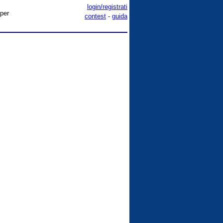
login/registrati
 per
contest
-
guida