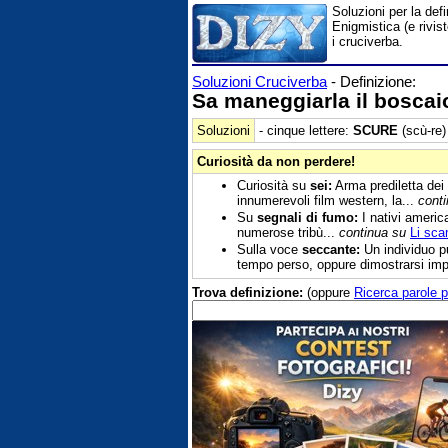
Soluzioni per la def
Enigmistica (e rivis
i cruciverba.
Soluzioni Cruciverba
- Definizione:
Sa maneggiarla il boscai
Soluzioni
- cinque lettere:
SCURE
(scù-re)
Curiosità da non perdere!
Curiosità su
sei:
Arma prediletta dei 
innumerevoli film western, la...
cont
Su
segnali di fumo:
I nativi americ
numerose tribù...
continua su
Li sca
Sulla voce
seccante:
Un individuo p
tempo perso, oppure dimostrarsi imp
Trova definizione:
(oppure
Ricerca parole p