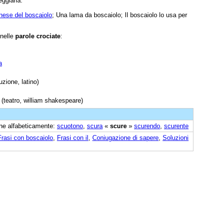
ggiarla.
nese del boscaiolo
; Una lama da boscaiolo; Il boscaiolo lo usa per
 nelle
parole crociate
:
a
uzione, latino)
(teatro, william shakespeare)
cine alfabeticamente:
scuotono
,
scura
«
scure
»
scurendo
,
scurente
Frasi con boscaiolo
,
Frasi con il
,
Coniugazione di sapere
,
Soluzioni