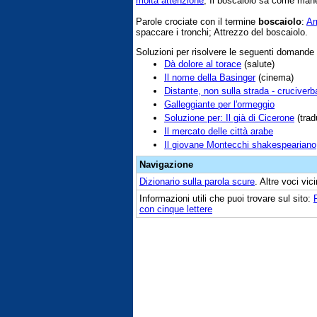
molta attenzione
; Il boscaiolo sa come mane
Parole crociate con il termine
boscaiolo
:
Ar
spaccare i tronchi; Attrezzo del boscaiolo.
Soluzioni per risolvere le seguenti domande
Dà dolore al torace
(salute)
Il nome della Basinger
(cinema)
Distante, non sulla strada - cruciverb
Galleggiante per l'ormeggio
Soluzione per: Il già di Cicerone
(trad
Il mercato delle città arabe
Il giovane Montecchi shakespeariano
Navigazione
Dizionario sulla parola
scure
. Altre voci vi
Informazioni utili che puoi trovare sul sito:
con cinque lettere