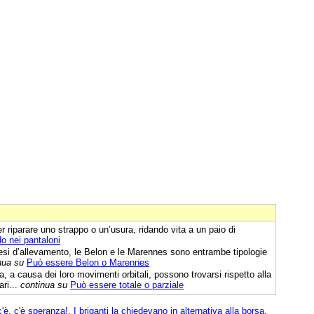
r riparare uno strappo o un’usura, ridando vita a un paio di
 nei pantaloni
esi d’allevamento, le Belon e le Marennes sono entrambe tipologie
nua su
Può essere Belon o Marennes
, a causa dei loro movimenti orbitali, possono trovarsi rispetto alla
ari...
continua su
Può essere totale o parziale
'è, c'è speranza!
,
I briganti la chiedevano in alternativa alla borsa
,