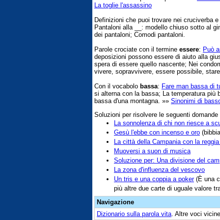
La toglie l'assassino
Definizioni che puoi trovare nei cruciverba 
Pantaloni alla __: modello chiuso sotto al gi
dei pantaloni; Comodi pantaloni.
Parole crociate con il termine
essere
:
Può a
deposizioni possono essere di aiuto alla gius
spera di essere quello nascente; Nei condom
vivere, sopravvivere, essere possibile, stare
Con il vocabolo
bassa
:
Fare man bassa di tu
si alterna con la bassa; La temperatura più
bassa d'una montagna. »»
Sinonimi di bass
Soluzioni per risolvere le seguenti domande
La sonnolenza di chi non riesce a scu
Gesù l'ebbe con incenso e oro
(bibbia
La città della Campania con la reggia 
Muoversi a suon di musica
Soluzione per: Una divisione del cam
La zona d'influenza del vescovo
Un tris e una coppia a poker
(È una co
più altre due carte di uguale valore tra
Navigazione
Dizionario sulla parola
vita
. Altre voci vici