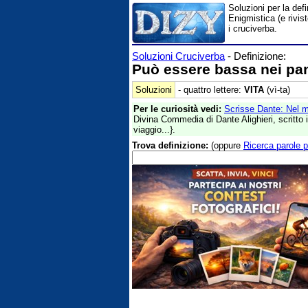
Soluzioni per la def
Enigmistica (e rivis
i cruciverba.
Soluzioni Cruciverba
- Definizione:
Può essere bassa nei pan
Soluzioni
- quattro lettere:
VITA
(vì-ta)
Per le curiosità vedi:
Scrisse Dante: Nel 
Divina Commedia di Dante Alighieri, scritto i
viaggio...}.
Trova definizione:
(oppure
Ricerca parole p