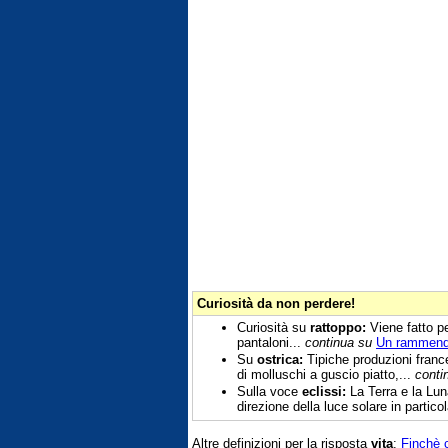
Curiosità da non perdere!
Curiosità su
rattoppo:
Viene fatto pe
pantaloni...
continua su
Un rammendo
Su
ostrica:
Tipiche produzioni franc
di molluschi a guscio piatto,...
conti
Sulla voce
eclissi:
La Terra e la Luna
direzione della luce solare in particol
Altre definizioni per la risposta
vita
:
Finchè c