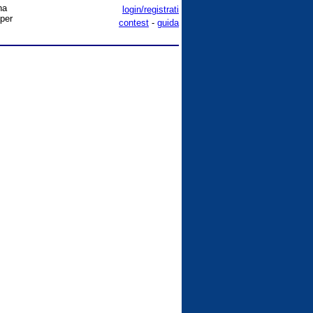
na
login/registrati
 per
contest
-
guida