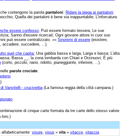
e che contengono la parola
pantaloni
:
Ridare la piega ai pantaloni
;
nocchio; Quella dei pantaloni è bene sia inappuntabile; L'inforcatura
nche essere confesso
; Può essere formato tessera; Le sue
tizia; Sanno d'essere ricercati; Ogni giovane attore in cuor suo
ini può essere centralizzato. »»
Sinonimi di essere
(esistere,
, accadere, succedere, ...).
tto quel che capita
; Una gabbia bassa e larga; Larga e bassa; L'alta
 bassa; Bassa __: la zona lombarda con Chiari e Orzinuovi; È più
o
(corto, piccolo, nano, ridotto, pianeggiante, inferiore, ...).
 nelle
parole crociate
:
otersi
)
di Vanvitelli - cruciverba
(La famosa reggia della città campana.)
pionato
mbinazione di cinque carte formata da tre carte dello stesso valore
 loro.)
ne alfabeticamente:
visure
,
visus
«
vita
»
vitacce
,
vitaccia