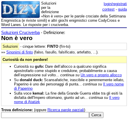
Soluzioni
login/registrati
per la
contest
-
guida
definizione
«Non è vero» per le parole crociate della Settimana
Enigmistica (e riviste simili) e altri giochi enigmistici come CodyCross e
Word Lanes. Le risposte per i cruciverba.
Soluzioni Cruciverba
- Definizione:
Non è vero
Soluzioni
- cinque lettere:
FINTO
(fìn-to)
»»
Sinonimi di
finto
(falso, fasullo, falsificato, artefatto, ...).
Curiosità da non perdere!
Curiosità su
gufo:
Dare dell’allocco a qualcuno significa
apostrofarlo come stupido e credulone, probabilmente a causa
dell’espressione sul volto...
continua su
Un vero e proprio allocco
Su
donald duck:
Scansafatiche, irascibile e perennemente iellato,
Paperino è uno dei personaggi di punta...
continua su
Il vero nome
di Paperino
Sulla voce
kemal:
La fine della Grande Guerra ebbe tra gli esiti la
disfatta dell'Impero ottomano, giunto ad un...
continua su
Il vero
nome di Atatürk
Trova definizione:
(oppure
Ricerca parole parziali
)