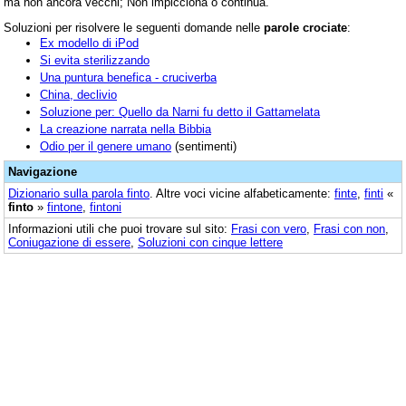
ma non ancora vecchi; Non impicciona o continua.
Soluzioni per risolvere le seguenti domande nelle
parole crociate
:
Ex modello di iPod
Si evita sterilizzando
Una puntura benefica - cruciverba
China, declivio
Soluzione per: Quello da Narni fu detto il Gattamelata
La creazione narrata nella Bibbia
Odio per il genere umano
(sentimenti)
Navigazione
Dizionario sulla parola
finto
. Altre voci vicine alfabeticamente:
finte
,
finti
«
finto
»
fintone
,
fintoni
Informazioni utili che puoi trovare sul sito:
Frasi con vero
,
Frasi con non
,
Coniugazione di essere
,
Soluzioni con cinque lettere