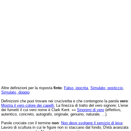
Altre definizioni per la risposta
finto
:
Falso, ipocrita
,
Simulato, posticcio
,
Simulato, doppio
Definizioni che puoi trovare nei cruciverba e che contengono la parola
vero
:
Mostra il vero colore dei capelli
; La finezza di tratto del vero signore; L'eroe
dei fumetti il cui vero nome è Clark Kent. »»
Sinonimi di vero
(effettivo,
autentico, concreto, autografo, originale, genuino, naturale, ...).
Parole crociate con il termine
non
:
Non deve svolgere il servizio di leva
;
Lavoro di scultura in cui le figure non si staccano dal fondo; D'età avanzata