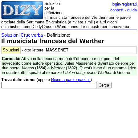
Soluzioni
login/registrati
per la
contest
-
guida
definizione
«Il musicista francese del Werther» per le parole
crociate della Settimana Enigmistica (e riviste simili) e altri giochi
enigmistici come CodyCross e Word Lanes. Le risposte per i cruciverba.
Soluzioni Cruciverba
- Definizione:
Il musicista francese del Werther
Soluzioni
- otto lettere:
MASSENET
Curiosità:
Attivo nella seconda metà dell’ottocento e nei primi del
novecento come autore operistico, Jules Massenet è diventato celebre per
due opere:
Manon
(1884) e
Werther
(1892). Quest’ultimo è un dramma lirico
in quattro atti, ispirato al romanzo
I dolori del giovane Werther
di Goethe.
Trova definizione:
(oppure
Ricerca parole parziali
)