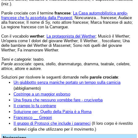
(iniz.).
Parole crociate con il termine
francese
:
La Casa automobilistica anglo-
francese che fu assorbita dalla Peugeot
; Noncuranza... francese; Audace
alla francese; Il nome di Sy, noto attore francese; Marca francese di auto;
La regione francese con la Camargue.
Con il vocabolo
werther
:
La protagonista del Werther
; Musicò il Werther;
Un'opera come I dolori del giovane Werther; Il Werther... foscoliano; Una
delle bambine del Werther di Massenet; Sono noti quelli del giovane
Werther; Fa innamorare Werther.
Temi e categorie:
teatro.
Parole associate:
opera, otello, drammaturgo, dramma, teatrale, celebre,
attrice, attore e autore.
Soluzioni per risolvere le seguenti domande nelle
parole crociate
:
Un giubbotto senza maniche portato un tempo sulla camicia
(abbigliamento)
Costringe a un maggior esborso
Una figura che nessuno vorrebbe fare - cruciverba
Il crampo lo fa contrarre
Soluzione per: Quello della Patria è a Roma
Francesco __ Gregori
Il gruppo di Protozoi che include i parameci
(Il loro corpo è rivestito
di brevi ciglia che utilizzano per il movimento.)
Navigazione