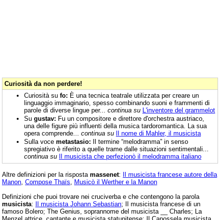
Curiosità da non perdere!
Curiosità su
fo:
È una tecnica teatrale utilizzata per creare un
linguaggio immaginario, spesso combinando suoni e frammenti di
parole di diverse lingue per...
continua su
L'inventore del grammelot
Su
gustav:
Fu un compositore e direttore d'orchestra austriaco,
una delle figure più influenti della musica tardoromantica. La sua
opera comprende...
continua su
Il nome di Mahler, il musicista
Sulla voce
metastasio:
Il termine “melodramma” in senso
spregiativo è riferito a quelle trame dalle situazioni sentimentali...
continua su
Il musicista che perfezionò il melodramma italiano
Altre definizioni per la risposta
massenet
:
Il musicista francese autore della
Manon
,
Compose Thaïs
,
Musicò il Werther e la Manon
Definizioni che puoi trovare nei cruciverba e che contengono la parola
musicista
:
Il musicista Johann Sebastian
; Il musicista francese di un
famoso Bolero; The Genius, soprannome del musicista __ Charles; La
Menzel attrice, cantante e musicista statunitense; Il Capossela musicista