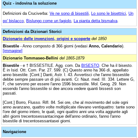
Quiz - indovina la soluzione
Definizioni da Cruciverba:
Ve ne sono di bisestili
,
Lo sono le bisettrici
,
Un
po' bislacco
,
Bislungo come un fagiolo
,
La pianta detta bismalva
.
Definizioni da Dizionari Storici
Dizionario delle invenzioni, origini e scoperte
del 1850
Bisestile
- Anno composto di 366 giorni (vedasi
Anno, Calendario
).
[immagine]
Dizionario Tommaseo-Bellini
del 1865-1879
Bisestile
- e † BISSESTILE. Agg. com. Da
BISESTO
. Che ha il bisesto.
È in Isid. Ott. Com. Par. 27. 599. (C) Questo anno ha 366 dì, appellato
anno bisestile. [Cont.] Danti, Astr. I. 43. Avvertisci che l'anno bissestile
debbe sempre passare un dì più avanti. Cr. Naut. med. III. 334. Lettere G,
F, che servono per essere l'anno 1596 bissestile. Mol. Geog. 29. Non
essendo l'anno bissestile si dee ancora vedere quanti bissesti son
passati.
[Cont.] Borro, Flusso. Rifl. 84. Sei ore, che al movimento del sole ogni
anno avanzano, quattro volte moltiplicate rilevano ventiquattro: tante sono
l'ore del giorno intero, le quali, ogni quattro anni una volta aggiunte agli
altri giorni trecentosessantacinque dell'anno ordinario, fanno l'anno
bisestile di trecentosessantasei giorni.
Navigazione