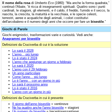
Il nome della rosa
di
Umberto Eco
(1980): “Ma anche la forma quadrata,”
continuò l'Abate, “è ricca di insegnamenti spirituali. Quattro sono i punti
cardinali, le stagioni, gli elementi, e il caldo, il freddo, l'umido e il secco, la
nascita, la crescita, la maturità e la vecchiaia, e le specie celesti,
terrestri, aeree e acquatiche degli animali, i colori costitutivi
dell'arcobaleno e il numero degli anni che occorre per fare un
bisestile
.”
Giochi di Parole
Giochi enigmistici, trasformazioni varie e curiosità. Vedi anche:
Anagrammi per bisestile
Definizioni da Cruciverba di cui è la soluzione
Lo sarà il 2028
L'anno... più lungo
Lo è stato il 2024
L'anno che aggiunge un giorno a febbraio
Lo sarà il 2020
L'anno con il 29 febbraio
Un anno particolare
Come l'anno... più lungo
Lo è l'anno... con un giorno in più
Lo sarà il prossimo anno
Lo è stato il 2016
L'anno con un giorno in più
Definizioni da Cruciverba in cui è presente
Il giorno dell'anno bisestile
= ventinove
Ne ha quattro anche l'anno bisestile
= stagioni
Un numero da bisestile
= trecentosessantasei