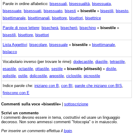
Parole in ordine alfabetico:
bisessuali
,
bisessualità
,
bisessuata
,
bisessuate
,
bisessuati
,
bisessuato
,
bisesti
«
bisestile
»
bisestili
,
bisesto
,
bisettimanale
,
bisettimanali
,
bisettore
,
bisettori
,
bisettrice
Parole di nove lettere
:
bisecherà
,
bisecherò
,
bisechino
«
bisestile
»
bisestili
,
bisettore
,
bisettori
Lista Aggettivi
:
bisecolare
,
bisessuale
«
bisestile
»
bisettimanale
,
bislacco
Vocabolario inverso (per trovare le rime):
dodecastile
,
diastile
,
tetrastile
,
esastile
,
octastile
,
ottastile
,
sestile
«
bisestile (elitsesib)
»
distile
,
polistile
,
ostile
,
dolicostile
,
areostile
,
ciclostile
,
picnostile
Indice parole che:
iniziano con B
,
con BI
,
parole che iniziano con BIS
,
finiscono con E
Commenti sulla voce «bisestile»
|
sottoscrizione
Scrivi un commento
I commenti devono essere in tema, costruttivi ed usare un linguaggio
decoroso. Non sono ammessi commenti "fotocopia" o in maiuscolo.
Per inserire un commento effettua il
login
.