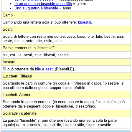
In un anno non bisestile sono 365
= giorni
Uno su quattro è bisestile
= anno
Cambi
Cambiando una lettera sola si può ottenere:
bisestili
.
Scarti
Scarti di lettere con resto non consecutivo: bissi, bite, bile, bestie, issi,
seste, sesie, sete, stie, esile, etile.
Parole contenute in "bisestile"
bis, est, ile, sesti, stile, bisesti, sestile.
Incastri
Si può ottenere da
bile
e
sesti
(BIsestiLE).
Lucchetti Riflessi
Scartando le parti in comune (in coda e il riflesso in capo), "bisestile" si
può ottenere dalle seguenti coppie: bisesto/ottile.
Lucchetti Alterni
Scartando le parti in comune (in coda oppure in capo), "bisestile" si può
ottenere dalle seguenti coppie: bisesti/ilei, bisesto/ileo.
Sciarade incatenate
La parola "bisestile" si può ottenere (usando una volta sola la parte
uguale) da: bis+sestile, bisesti+ile, bisesti+stile, bisesti+sestile.