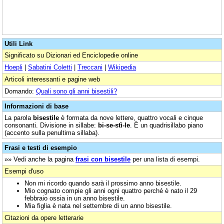
Utili Link
Significato su Dizionari ed Enciclopedie online
Hoepli
|
Sabatini Coletti
|
Treccani
|
Wikipedia
Articoli interessanti e pagine web
Domando:
Quali sono gli anni bisestili?
Informazioni di base
La parola
bisestile
è formata da nove lettere, quattro vocali e cinque
consonanti. Divisione in sillabe:
bi-se-stì-le
. È un quadrisillabo piano
(accento sulla penultima sillaba).
Frasi e testi di esempio
»» Vedi anche la pagina
frasi con bisestile
per una lista di esempi.
Esempi d'uso
Non mi ricordo quando sarà il prossimo anno bisestile.
Mio cognato compie gli anni ogni quattro perché è nato il 29
febbraio ossia in un anno bisestile.
Mia figlia è nata nel settembre di un anno bisestile.
Citazioni da opere letterarie