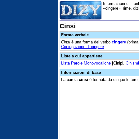
Informazioni utili on
«cingere», rime, diz
Cinsi
Forma verbale
Cinsi
è una forma del verbo
cingere
(prima 
Coniugazione di cingere
.
Liste a cui appartiene
Lista Parole Monovocaliche
[Cinipi,
Cinismi
Informazioni di base
La parola
cinsi
è formata da cinque lettere,