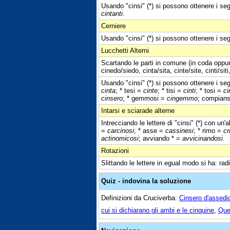
Usando "cinsi" (*) si possono ottenere i segu
cintanti
.
Cerniere
Usando "cinsi" (*) si possono ottenere i segu
Lucchetti Alterni
Scartando le parti in comune (in coda oppure
cinedo/siedo, cinta/sita, cinte/site, cinti/siti
Usando "cinsi" (*) si possono ottenere i segu
cinta
; * tesi =
cinte
; * tisi =
cinti
; * tosi =
ci
cinsero
; * gemmosi =
cingemmo
; compians
Intarsi e sciarade alterne
Intrecciando le lettere di "cinsi" (*) con un'a
=
carcinosi
; * asse =
cassinesi
; * rimo =
cr
actinomicosi
; avviando * =
avvicinandosi
.
Rotazioni
Slittando le lettere in egual modo si ha: rad
Quiz - indovina la soluzione
Definizioni da Cruciverba:
Cinsero d'assedio
cui si dichiarano gli ambi e le cinquine
,
Quel