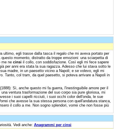
a ultimo, egli trasse dalla tasca il regalo che mi aveva portato per
 a questo momento, distratto da troppe emozioni: una sciarpetta di
io me ne
cinsi
il collo, con soddisfazione. Così egli mi fece sapere
ià per anni era stata la sua ragazza. Adesso che lui stava sotto le
i sua madre, in un paesetto vicino a Napoli; e se volevo, egli mi
ro. Tanto, col tram, da quel paesetto, si poteva arrivare a Napoli in
(1888): Sì, anche questo mi fa guerra, l'inestinguibile amore per il
i una ventura trasformazione del suo corpo sia pure gloriosa, mi
vesse i suoi capelli ricciuti, i suoi occhi color dell'onda, le sue
Vorrei che avesse la sua stessa persona con quell'andatura stanca,
insero il collo a me. Non sogno splendori, vorrei che non fosse più
uriosità. Vedi anche:
Anagrammi per cinsi