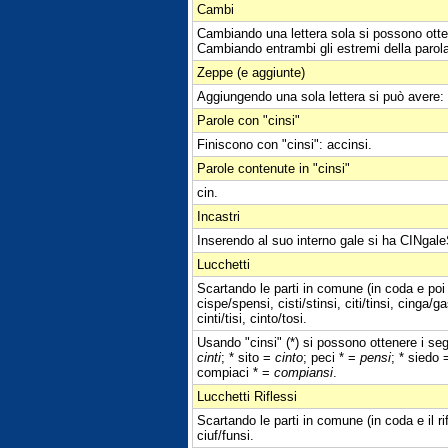
Cambi
Cambiando una lettera sola si possono otte
Cambiando entrambi gli estremi della parol
Zeppe (e aggiunte)
Aggiungendo una sola lettera si può avere:
Parole con "cinsi"
Finiscono con "cinsi": accinsi.
Parole contenute in "cinsi"
cin.
Incastri
Inserendo al suo interno gale si ha CINgale
Lucchetti
Scartando le parti in comune (in coda e poi 
cispe/spensi, cisti/stinsi, citi/tinsi, cinga
cinti/tisi, cinto/tosi.
Usando "cinsi" (*) si possono ottenere i segu
cinti
; * sito =
cinto
; peci * =
pensi
; * siedo
compiaci * =
compiansi
.
Lucchetti Riflessi
Scartando le parti in comune (in coda e il ri
ciuf/funsi.