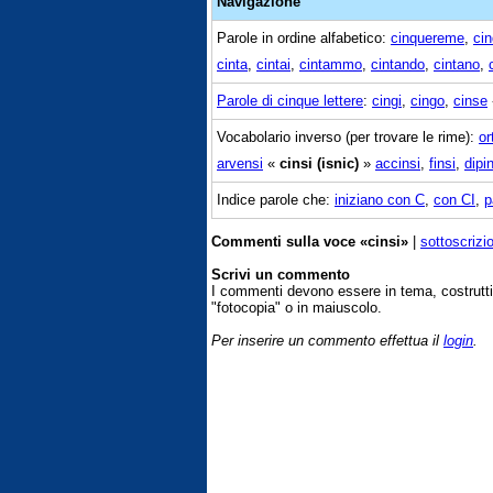
Navigazione
Parole in ordine alfabetico:
cinquereme
,
ci
cinta
,
cintai
,
cintammo
,
cintando
,
cintano
,
Parole di cinque lettere
:
cingi
,
cingo
,
cinse
Vocabolario inverso (per trovare le rime):
or
arvensi
«
cinsi (isnic)
»
accinsi
,
finsi
,
dipi
Indice parole che:
iniziano con C
,
con CI
,
p
Commenti sulla voce «cinsi»
|
sottoscrizi
Scrivi un commento
I commenti devono essere in tema, costrut
"fotocopia" o in maiuscolo.
Per inserire un commento effettua il
login
.