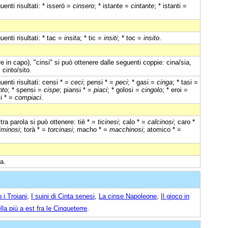
enti risultati: * isserò =
cinsero
; * istante =
cintante
; * istanti =
enti risultati: * tac =
insita
; * tic =
insiti
; * toc =
insito
.
 in capo), "cinsi" si può ottenere dalle seguenti coppie: cina/sia,
, cinto/sito.
enti risultati: censi * =
ceci
; pensi * =
peci
; * gasi =
cinga
; * tasi =
nto
; * spensi =
cispe
; piansi * =
piaci
; * golosi =
cingolo
; * eroi =
i * =
compiaci
.
ltra parola si può ottenere: tiè * =
ticinesi
; calo * =
calcinosi
; caro *
iminosi
; torà * =
torcinasi
; macho * =
macchinosi
; atomico * =
ia.
 i Troiani
,
I suini di Cinta senesi
,
La cinse Napoleone
,
Il gioco in
la più a est fra le Cinqueterre
.