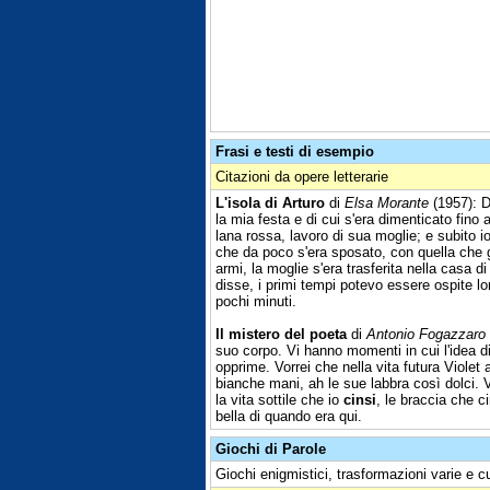
Frasi e testi di esempio
Citazioni da opere letterarie
L'isola di Arturo
di
Elsa Morante
(1957): D
la mia festa e di cui s'era dimenticato fino
lana rossa, lavoro di sua moglie; e subito 
che da poco s'era sposato, con quella che g
armi, la moglie s'era trasferita nella casa d
disse, i primi tempi potevo essere ospite lo
pochi minuti.
Il mistero del poeta
di
Antonio Fogazzaro
suo corpo. Vi hanno momenti in cui l'idea d
opprime. Vorrei che nella vita futura Violet a
bianche mani, ah le sue labbra così dolci. 
la vita sottile che io
cinsi
, le braccia che c
bella di quando era qui.
Giochi di Parole
Giochi enigmistici, trasformazioni varie e c