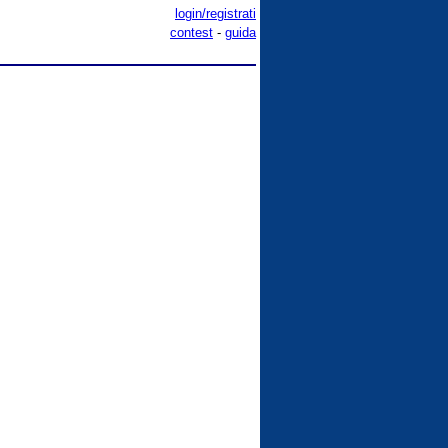
login/registrati
contest
-
guida