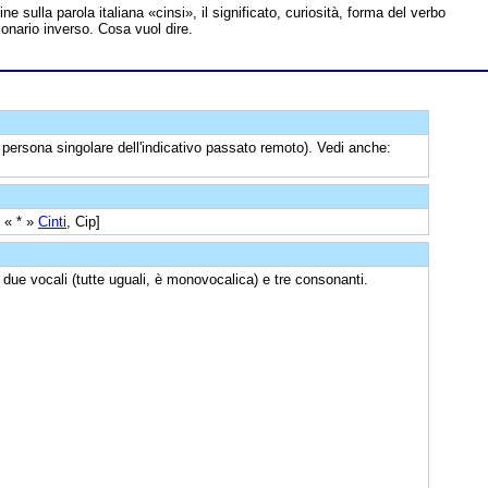
line sulla parola italiana «cinsi», il significato, curiosità, forma del verbo
ionario inverso. Cosa vuol dire.
persona singolare dell'indicativo passato remoto). Vedi anche:
« * »
Cinti
, Cip]
 due vocali (tutte uguali, è monovocalica) e tre consonanti.