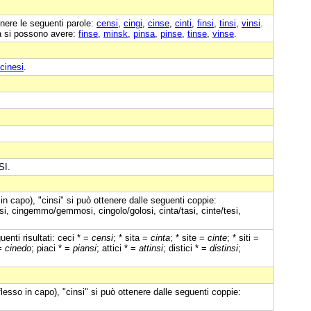
nere le seguenti parole:
censi
,
cingi
,
cinse
,
cinti
,
finsi
,
tinsi
,
vinsi
.
a si possono avere:
finse
,
minsk
,
pinsa
,
pinse
,
tinse
,
vinse
.
cinesi
.
SI.
in capo), "cinsi" si può ottenere dalle seguenti coppie:
/gasi, cingemmo/gemmosi, cingolo/golosi, cinta/tasi, cinte/tesi,
enti risultati: ceci * =
censi
; * sita =
cinta
; * site =
cinte
; * siti =
 =
cinedo
; piaci * =
piansi
; attici * =
attinsi
; distici * =
distinsi
;
flesso in capo), "cinsi" si può ottenere dalle seguenti coppie: