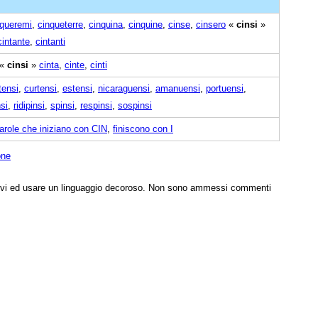
nqueremi
,
cinqueterre
,
cinquina
,
cinquine
,
cinse
,
cinsero
«
cinsi
»
cintante
,
cintanti
«
cinsi
»
cinta
,
cinte
,
cinti
tensi
,
curtensi
,
estensi
,
nicaraguensi
,
amanuensi
,
portuensi
,
nsi
,
ridipinsi
,
spinsi
,
respinsi
,
sospinsi
arole che iniziano con CIN
,
finiscono con I
one
tivi ed usare un linguaggio decoroso. Non sono ammessi commenti