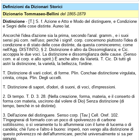
Definizioni da Dizionari Storici
Dizionario Tommaseo-Bellini
del 1865-1879
Distinzione
- [T.] S. f. Azione e Atto e Modo del distinguere, e Condizione
e Segni delle cose distinte. Aureo lat.
Ancorchè l'idea d'azione sia la prima, secondo l'anal. gramm., e i suoi
sensi più com. nell'uso; perchè i signif. corp. concernono piuttosto l'idea di
condizione e di stato delle cose distinte, da questa cominceremo; come
nell'Agg. DISTINTO, § 2. Distinzione è altro da Dissomiglianza; e Cic.
accoppia le due voci. La distinzione e dissomiglianza delle cause. (Senso
com. e al corp. e allo spirit.) È anche altro da Varietà. T. Cic. Di tutti gli
astri la distinzione, la varietà, la bellezza, l'ordine.
T. Distinzione di varii colori, di forme. Plin. Conchae distinctione virgulata,
crinita, crispa. Plin. Degli uccelli.
T. Distinzione di sapori, d'odori, di suoni, di voci, d'impressioni.
2. Di tempo. T. D. 3. 28. (Nella creazione, forma, materia, e il conserto di
forma con materia, uscirono dal volere di Dio) Senza distinzione (di
tempo, benchè in sè distinte).
3. Dell'azione del distinguere. Senso corp. [Tav.] Cell. Oref. 102.
T'ingegnerai di formarlo con un poco di spolverezzo di carbone
sottilissimo, o sì veramente tu lo affummerai con il lume di lucerna o di
candela; chè l'uno e l'altro è buono: imperò, non vengo alla distinzione di
questo polverezzo nè dell'affummicare, perchè universalmente si sa per
ognuno.