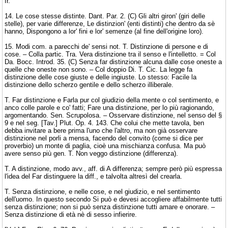
fr.
14. Le cose stesse distinte. Dant. Par. 2. (C) Gli altri giron' (giri delle
stelle), per varie differenze, Le distinzion' (enti distinti) che dentro da sè
hanno, Dispongono a lor' fini e lor' semenze (al fine dell'origine loro).
15. Modi com. a parecchi de' sensi not. T. Distinzione di persone e di
cose. – Colla partic. Tra. Vera distinzione tra il senso e l'intelletto. = Col
Da. Bocc. Introd. 35. (C) Senza far distinzione alcuna dalle cose oneste a
quelle che oneste non sono. – Col doppio Di. T. Cic. La legge fa
distinzione delle cose giuste e delle ingiuste. Lo stesso: Facile la
distinzione dello scherzo gentile e dello scherzo illiberale.
T. Far distinzione e Farla pur col giudizio della mente o col sentimento, e
anco colle parole e co' fatti; Fare una distinzione, per lo più ragionando,
argomentando. Sen. Scrupolosa. – Osservare distinzione, nel senso del §
9 e nel seg. [Tav.] Plut. Op. 4. 143. Che colui che mette tavola, ben
debba invitare a bere prima l'uno che l'altro, ma non già osservare
distinzione nel porli a mensa, facendo del convito (come si dice per
proverbio) un monte di paglia, cioè una mischianza confusa. Ma può
avere senso più gen. T. Non veggo distinzione (differenza).
T. A distinzione, modo avv., aff. di A differenza; sempre però più espressa
l'idea del Far distinguere la diff., e talvolta altresì del crearla.
T. Senza distinzione, e nelle cose, e nel giudizio, e nel sentimento
dell'uomo. In questo secondo Si può e devesi accogliere affabilmente tutti
senza distinzione; non si può senza distinzione tutti amare e onorare. –
Senza distinzione di età nè di sesso infierire.