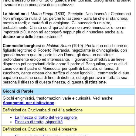
Finora nessuno ha il diritto di guardare nei tuoi libri. Bisogna ora lavorare,
lavorare e non occuparsi di sciocchezze.
La biondina
di
Marco Praga
(1893): Precipito. Non lascerò il Centomonti.
Non m'importa nulla di lui; perché lo lascerei? Sarà lui che si stancherà,
presto o tardi; o muterà di guarnigione. Gli succederà un altro,
probabilmente. Chissà se di qui ad allora non avrò rinunciato, o non mi
importerà più, o non mi accorgerò neppur più di rinunciare anche alla
distinzione
delle forme esteriori?
Commedie borghesi
di
Matilde Serao
(1919): Poi la sua condizione di
figliuolo legittimo di Roberto Pietraroia, negoziante in chincaglieria, con
grande bazar a quattro porte in via Roma, gli dava un carattere
profondamente eroico ed interessante. Il giovanotto affettava un lieve
disprezzo pei negozianti d'olio come il padre di Pasqualina, per quelli di
cuoio come il padre di Mariuccia, per quelli di baccalà, di farina, di
zucchero, gente grossa che traffica di cose ignobili; il commercio di suo
papà era qualche cosa di fine, di distinto, ed egli portava in tutta la sua
persona il riflesso di questa finezza, di questa
distinzione
.
Giochi di Parole
Giochi enigmistici, trasformazioni varie e curiosità. Vedi anche:
Anagrammi per distinzione
Definizioni da Cruciverba di cui è la soluzione
La finezza di tratto del vero signore
Finezza di tratto, signorilità
Definizioni da Cruciverba in cui è presente