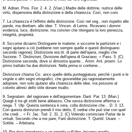
M. Adrian. Pros. Fior. 2. 4. 2. (Vian.) Madre delle dottrine, nutrice delle
virtù, dispensiera della distinzione e della chiarezza. Così, non com.
7. La chiarezza è l'effetto della distinzione. Così nel seg., non rispetto alle
parole, ma direttam. alle idee. T. Vincen. di Lerins. Ricevano i dommi
evidenza, luce, distinzione; ma convien che ritengano la loro pienezza,
integrità, proprietà.
8. Siccome diciamo Distinguere le materie; e siccome le partizioni e i
segni ajutano a ciò (sebbene non sempre quelle e questi distinguano
secondo ragione); Distinzione era tit. di parte dell'opera, meglio che
Sezione. T. Distinzioni, Divisione dell'opera di Graziano. = Pass. 5. (C)
Distinzione seconda, dove si dimostra quante… Amm. Ant. proem. Lo
primo trattato ha due distinzioni. Nella prima si contiene…
Distinzioni chiama Cic. anco quelle della punteggiatura; perchè i punti e le
virgole e altri segni ortografici, che gioverebbe più ragionatamente
adoprare, non solo ajutano alla chiarezza delle idee, ma possono al
colorito altresì dello stile donare risalto.
9. Segnatam. del ragionare e dell'argomentare. Dant. Par. 13. (Man.)
Quegli è tra gli stolti bene abbasso, Che senza distinzione afferma o
niega. T. Ulp. Questa sentenza è vera, colla distinzione che… D. 3. 13.
Con questa distinzion prendi il mio detto, E vedrai che può star con quel
che credi… = Fr. Jac. Tod. 2. 31. 2. (C) Volendo cominciare Parlar de le
virtudi, Secondo che a me pare; Farò distinzïone. T. Quintil. Usare. –
Sottile. – Arbitraria.
10. Per dare importanza a un oggetto sull'altro, bisogna meglio