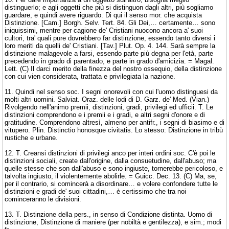
distinguerlo; e agli oggetti che più si distinguon dagli altri, più sogliamo
guardare, e quindi avere riguardo. Di qui il senso mor. che acquista
Distinzione. [Cam.] Borgh. Selv. Tert. 84. Gli Dei,… certamente… sono
iniquissimi, mentre per cagione de' Cristiani nuocono ancora a' suoi
cultori, tra' quali pure dovrebbero far distinzione, essendo tanto diversi i
loro meriti da quelli de' Cristiani. [Tav.] Plut. Op. 4. 144. Sarà sempre la
distinzione malagevole a farsi, essendo parte più degna per l'età, parte
precedendo in grado di parentado, e parte in grado d'amicizia. = Magal.
Lett. (C) Il darci merito della finezza del nostro ossequio, della distinzione
con cui vien considerata, trattata e privilegiata la nazione.
11. Quindi nel senso soc. I segni onorevoli con cui l'uomo distinguesi da
molti altri uomini. Salviat. Oraz. delle lodi di D. Garz. de' Med. (Vian.)
Rivolgendo nell'animo premii, distinzioni, gradi, privilegi ed ufficii. T. Le
distinzioni comprendono e i premii e i gradi, e altri segni d'onore e di
gratitudine. Comprendono altresì, almeno per antifr., i segni di biasimo e di
vitupero. Plin. Distinctio honosque civitatis. Lo stesso: Distinzione in tribù
rustiche e urbane.
12. T. Creansi distinzioni di privilegi anco per interi ordini soc. C'è poi le
distinzioni sociali, create dall'origine, dalla consuetudine, dall'abuso; ma
quelle stesse che son dall'abuso e sono ingiuste, tornerebbe pericoloso, e
talvolta ingiusto, il violentemente abolirle. = Guicc. Dec. 13. (C) Ma, se,
per il contrario, si comincerà a disordinare… e volere confondere tutte le
distinzioni e gradi de' suoi cittadini,… è certissimo che tra noi
cominceranno le divisioni.
13. T. Distinzione della pers., in senso di Condizione distinta. Uomo di
distinzione, Distinzione di maniere (per nobiltà e gentilezza), e sim.; modi