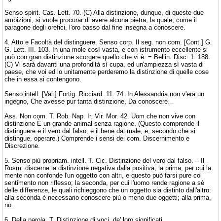
Senso spirit. Cas. Lett. 70. (C) Alla distinzione, dunque, di queste due
ambizioni, si vuole procurar di avere alcuna pietra, la quale, come il
paragone degli orefici, l'oro basso dal fine insegna a conoscere.
4. Atto e Facoltà del distinguere. Senso corp. Il seg. non com. [Cont.] G.
G. Lett. III. 103. In una mole così vasta, e con istrumento eccellente si
può con gran distinzione scorgere quello che vi è. = Bellin. Disc. 1. 188.
(C) Vi sarà davanti una profondità sì cupa, ed un'ampiezza sì vasta di
paese, che voi ed io unitamente perderemo la distinzione di quelle cose
che in essa si contengono.
Senso intell. [Val.] Fortig. Ricciard. 11. 74. In Alessandria non v'era un
ingegno, Che avesse pur tanta distinzione, Da conoscere…
Ass. Non com. T. Rob. Nap. Ir. Vir. Mor. 42. Uom che non vive con
distinzione È un grande animal senza ragione. (Questo comprende il
distinguere e il vero dal falso, e il bene dal male, e, secondo che si
distingue, operare.) Comprende i sensi dei com. Discernimento e
Discrezione.
5. Senso più propriam. intell. T. Cic. Distinzione del vero dal falso. – Il
Rosm. discerne la distinzione negativa dalla positiva; la prima, per cui la
mente non confonde l'un oggetto con altri, e questo può farsi pure col
sentimento non riflesso; la seconda, per cui l'uomo rende ragione a sè
delle differenze, le quali richieggono che un oggetto sia distinto dall'altro:
alla seconda è necessario conoscere più o meno due oggetti; alla prima,
no.
6. Della parola. T. Distinzione di voci, de' loro significati.