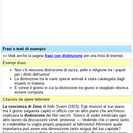
Frasi e testi di esempio
»» Vedi anche la pagina
frasi con distinzione
per una lista di esempi.
Esempi d'uso
Non c'è nessuna distinzione di razza, pelle e religione tra i popoli
per i diritti dell'uomo!
La distinzione tra le varie specie animali è stata catalogata dagli
esperti in materia.
E venne il giorno in cui la distinzione tra giusto e sbagliato doveva
essere compiuta.
Citazioni da opere letterarie
La coscienza di Zeno
di
Italo Svevo
(1923): Egli rinunziò al suo piano,
ma il giorno seguente capitò in ufficio con un altro piano che anch'esso
implicava la
distinzione
dei libri vecchi. Stanco di veder intralciato ogni
altro lavoro da discussioni simili, protestai: — Vedendo che ci pensi tanto,
si crederebbe tu voglia proprio prepararti al fallimento! Altrimenti quale
importanza può avere una diminuzione tanto esigua del tuo capitale?