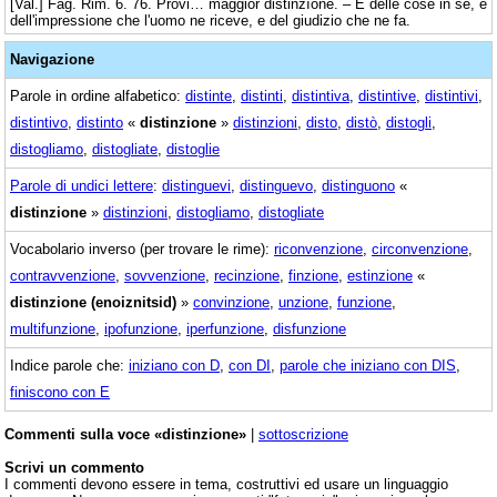
[Val.] Fag. Rim. 6. 76. Provi… maggior distinzïone. – E delle cose in sè, e
dell'impressione che l'uomo ne riceve, e del giudizio che ne fa.
Navigazione
Parole in ordine alfabetico:
distinte
,
distinti
,
distintiva
,
distintive
,
distintivi
,
distintivo
,
distinto
«
distinzione
»
distinzioni
,
disto
,
distò
,
distogli
,
distogliamo
,
distogliate
,
distoglie
Parole di undici lettere
:
distinguevi
,
distinguevo
,
distinguono
«
distinzione
»
distinzioni
,
distogliamo
,
distogliate
Vocabolario inverso (per trovare le rime):
riconvenzione
,
circonvenzione
,
contravvenzione
,
sovvenzione
,
recinzione
,
finzione
,
estinzione
«
distinzione (enoiznitsid)
»
convinzione
,
unzione
,
funzione
,
multifunzione
,
ipofunzione
,
iperfunzione
,
disfunzione
Indice parole che:
iniziano con D
,
con DI
,
parole che iniziano con DIS
,
finiscono con E
Commenti sulla voce «distinzione»
|
sottoscrizione
Scrivi un commento
I commenti devono essere in tema, costruttivi ed usare un linguaggio