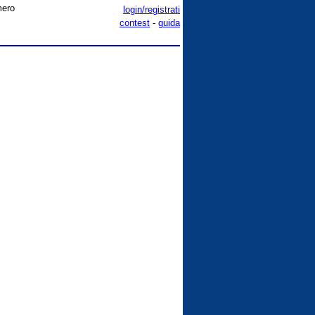
mero
login/registrati
contest
-
guida