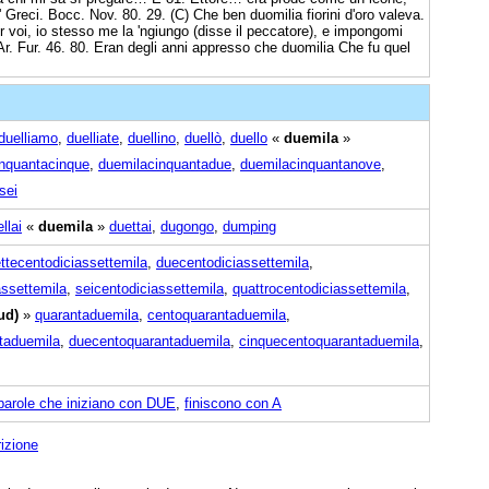
 Greci. Bocc. Nov. 80. 29. (C) Che ben duomilia fiorini d'oro valeva.
 voi, io stesso me la 'ngiungo (disse il peccatore), e impongomi
Ar. Fur. 46. 80. Eran degli anni appresso che duomilia Che fu quel
duelliamo
,
duelliate
,
duellino
,
duellò
,
duello
«
duemila
»
nquantacinque
,
duemilacinquantadue
,
duemilacinquantanove
,
sei
llai
«
duemila
»
duettai
,
dugongo
,
dumping
ttecentodiciassettemila
,
duecentodiciassettemila
,
ssettemila
,
seicentodiciassettemila
,
quattrocentodiciassettemila
,
ud)
»
quarantaduemila
,
centoquarantaduemila
,
taduemila
,
duecentoquarantaduemila
,
cinquecentoquarantaduemila
,
parole che iniziano con DUE
,
finiscono con A
rizione