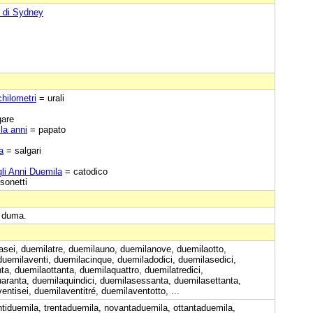
i di Sydney
hilometri
= urali
gare
la anni
= papato
a
= salgari
egli Anni Duemila
= catodico
sonetti
: duma.
asei, duemilatre, duemilauno, duemilanove, duemilaotto,
duemilaventi, duemilacinque, duemiladodici, duemilasedici,
a, duemilaottanta, duemilaquattro, duemilatredici,
aranta, duemilaquindici, duemilasessanta, duemilasettanta,
ntisei, duemilaventitré, duemilaventotto, ...
tiduemila, trentaduemila, novantaduemila, ottantaduemila,