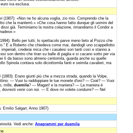
 euro iva esclusa.
ri
(1907): «Non ne ho alcuna voglia, zio mio. Comprendo che la
etto che la manterrò.» «Che cosa hanno fatto dunque gli uomini del
 dissi già. Terminiamo la nostra colazione, rimandiamo il Condor a
anadese.»
1994): Bello per tutti, lo spettacolo parve meno lieto al Pozzo che
ero.” E a Roberto che chiedeva come mai, dandogli uno scappellotto
li imperiali, crederai mica che i casalesi son tanti così e stanno a
cesi son dentro che tiran su balle di paglia e si cacano sotto per via
ei lì da basso sono almeno centomila, guarda anche su quelle
dello Spinola contava solo diciottomila fanti e seimila cavalieri, ma
i
(1883): Erano giunti più che a mezza strada, quando la Volpe,
rattino: — Vuoi tu raddoppiare le tue monete d'oro? — Cioè? — Vuoi
o, mille,
duemila
? — Magari! e la maniera? — La maniera è
a, dovresti venir con noi. — E dove mi volete condurre? — Nel
a: Emilio Salgari; Anno 1907)
uriosità. Vedi anche:
Anagrammi per duemila
one