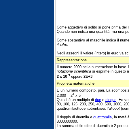
Come aggettivo di solito si pone prima de
Quando non indica una quantità, ma una po
Come sostantivo al maschile indica il nume
4 cifre
.
Negli assegni il valore (intero) in euro va scr
Rappresentazione
Il numero 2000 nella numerazione in base 
notazione scientifica
si esprime in questo 
3
2 x 10
oppure
2E+3
Proprietà matematiche
È un numero composto, pari. La scomposizio
4
3
2.000 = 2
x 5
Quindi è un multiplo di
due
e
cinque
. Ha ven
80, 100, 125, 200, 250, 400, 500, 1000, 20
quattromilaottocentotrentasei, l'
aliquot
(somm
Il doppio di duemila è
quattromila
, la metà 
8000000000.
La somma delle cifre di duemila è 2 per cu