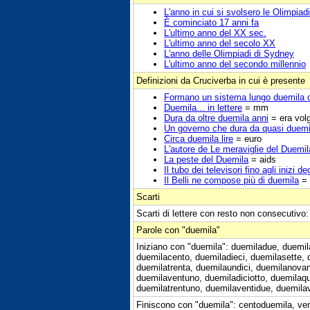
L'anno in cui si svolsero le Olimpiad
È cominciato 17 anni fa
L'ultimo anno del XX sec.
L'ultimo anno del secolo XX
L'anno delle Olimpiadi di Sydney
L'ultimo anno del secondo millennio
Definizioni da Cruciverba in cui è presente
Formano un sistema lungo duemila c
Duemila... in lettere
= mm
Dura da oltre duemila anni
= era vol
Un governo che dura da quasi duemi
Circa duemila lire
= euro
L'autore de Le meraviglie del Duemil
La peste del Duemila
= aids
Il tubo dei televisori fino agli inizi d
Il Belli ne compose più di duemila
= 
Scarti
Scarti di lettere con resto non consecutivo
Parole con "duemila"
Iniziano con "duemila": duemiladue, duemil
duemilacento, duemiladieci, duemilasette, 
duemilatrenta, duemilaundici, duemilanovant
duemilaventuno, duemiladiciotto, duemilaqu
duemilatrentuno, duemilaventidue, duemilave
Finiscono con "duemila": centoduemila, ven