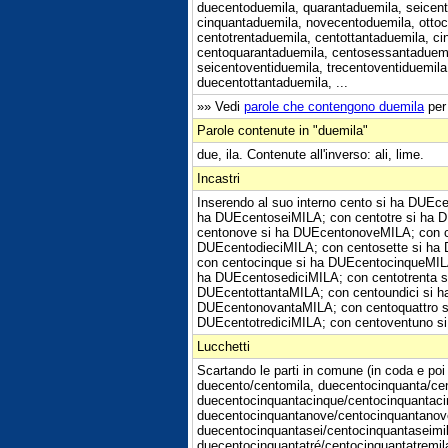
duecentoduemila, quarantaduemila, seicent
cinquantaduemila, novecentoduemila, ottoc
centotrentaduemila, centottantaduemila, c
centoquarantaduemila, centosessantaduemi
seicentoventiduemila, trecentoventiduemil
duecentottantaduemila, ...
»» Vedi
parole che contengono duemila
per 
Parole contenute in "duemila"
due, ila. Contenute all'inverso: ali, lime.
Incastri
Inserendo al suo interno cento si ha DUE
ha DUEcentoseiMILA; con centotre si ha 
centonove si ha DUEcentonoveMILA; con ce
DUEcentodieciMILA; con centosette si ha
con centocinque si ha DUEcentocinqueMILA
ha DUEcentosediciMILA; con centotrenta s
DUEcentottantaMILA; con centoundici si h
DUEcentonovantaMILA; con centoquattro si
DUEcentotrediciMILA; con centoventuno s
Lucchetti
Scartando le parti in comune (in coda e poi 
duecento/centomila, duecentocinquanta/ce
duecentocinquantacinque/centocinquantaci
duecentocinquantanove/centocinquantanove
duecentocinquantasei/centocinquantaseimil
duecentocinquantatré/centocinquantatremil