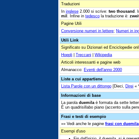
Traduzioni
In
inglese
2.000 si scrive:
two thousand
. 
mil
. Infine in
tedesco
la traduzione è:
zwei
Pagine Utili
Conversione numeri in lettere
;
Numeri in in
Utili Link
Significato su Dizionari ed Enciclopedie onl
Hoepli
|
Treccani
|
Wikipedia
Articoli interessanti e pagine web
Almanacco:
Eventi dell'anno 2000
Liste a cui appartiene
Lista Parole con un dittongo
[Dieci,
Direi
« 
Informazioni di base
La parola
duemila
è formata da sette letter
È un quadrisillabo piano (accento sulla penu
Frasi e testi di esempio
»» Vedi anche le pagine
frasi con duemila
Esempi d'uso
Fin dall'inizio, il duemila, si è pre