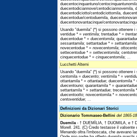
duecentocinquantuno/centocinquantunomila
duecentodiciannove/centodiciannovemila, d
duecentodiciotto/centodiciottomila, duecent
duecentodue/centoduemila, duecentonovan
duecentonovantacinque/centonovantacinqu
Usando "duemila" (*) si possono ottenere i s
ventidue * =
ventimila
; trentadue * =
trenta
duecentodue * =
duecentomila
; quarantadu
sessantamila
; settantadue * =
settantamila
novecentodue * =
novecentomila
; ottocent
settecentodue * =
settecentomila
; centotr
cinquecentodue * =
cinquecentomila
; ...
Lucchetti Alterni
Usando "duemila" (*) si possono ottenere i s
centomila =
duecento
; ventimila * =
ventid
ottantamila * =
ottantadue
; duecentomila *
duecentouno
; quarantamila * =
quarantadu
settantamila * =
settantadue
; trecentomila 
duecentootto
; novecentomila * =
novecent
centoventidue
; ...
Definizioni da Dizionari Storici
Dizionario Tommaseo-Bellini
del 1865-1
Duemila
- † DUEMÌLIA, † DUOMILA, e † DU
Morell. 241. (C) Credo testasse il valsente 
Menando oltra l'imboscata, che avevano lasc
Onde mio padre ha offerto duomila marchi 