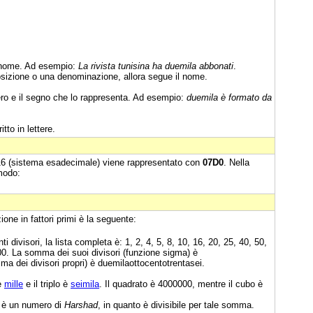
l nome. Ad esempio:
La rivista tunisina ha duemila abbonati
.
sizione o una denominazione, allora segue il nome.
ro e il segno che lo rappresenta. Ad esempio:
duemila è formato da
itto in lettere.
16 (sistema esadecimale) viene rappresentato con
07D0
. Nella
modo:
ne in fattori primi è la seguente:
ti divisori, la lista completa è: 1, 2, 4, 5, 8, 10, 16, 20, 25, 40, 50,
00. La somma dei suoi divisori (funzione sigma) è
a dei divisori propri) è duemilaottocentotrentasei.
è
mille
e il triplo è
seimila
. Il quadrato è 4000000, mentre il cubo è
i è un numero di
Harshad
, in quanto è divisibile per tale somma.