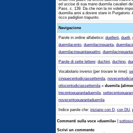
ed uccise di sua mano duomila cavalieri de'
Pass. c. 139. Da che non la mi volete impor
duomilia anni a dovere stare in Purgatorio. 
ricco padiglion trapunto.
Navigazione
Parole in ordine alfabetico:
duellerò
,
duelli
,
duemilacento
,
duemilacinquanta
,
duemilaci
duemilacinquantaquattro
,
duemilacinquanta
Parole di sette lettere
:
duchini
,
duchino
,
due
Vocabolario inverso (per trovare le rime):
se
cinquecentodiciassettemila
,
novecentodicia
ottocentodiciassettemila
«
duemila (alime
trecentoquarantaduemila
,
settecentoquaran
novecentoquarantaduemila
Indice parole che:
iniziano con D
,
con DU
,
Commenti sulla voce «duemila»
|
sottosc
Scrivi un commento