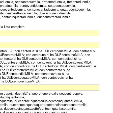
oduemila, sessantaduemila, settantaduemila, trecentoduemila,
entoduemila, centoventiduemila, settecentoduemila,
inquecentoduemila, centonovantaduemila, quattrocentoduemila,
la, centosettantaduemila, duecentoventiduemila,
a, centocinquantaduemila, duecentotrentaduemila,
la lista completa
centoMILA; con centodue si ha DUEcentodueMILA; con centosei si
DUEcentotreMILA; con centouno si ha DUEcentounoMILA; con
ntootto si ha DUEcentoottoMILA; con centodieci si ha
 DUEcentosetteMILA; con centoventi si ha DUEcentoventiMILA;
; con centododici si ha DUEcentododiciMILA; con centosedici si
i ha DUEcentotrentaMILA; con centottanta si ha
a DUEcentoundiciMILA; con centonovanta si ha
 ha DUEcentoquattroMILA; con centotredici si ha
i ha DUEcentoventunoMILA; ...
in capo), "duemila" si può ottenere dalle seguenti coppie:
ntocinquantamila,
nquemila, duecentocinquantadue/centocinquantaduemila,
mila, duecentocinquantaquattro/centocinquantaquattromila,
a, duecentocinquantasette/centocinquantasettemila,
a, duecentocinquantotto/centocinquantottomila,