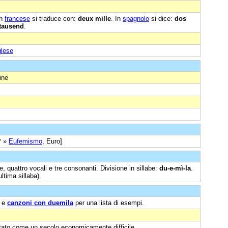
In
francese
si traduce con:
deux mille
. In
spagnolo
si dice:
dos
tausend
.
glese
ine
* »
Eufemismo
, Euro]
e, quattro vocali e tre consonanti. Divisione in sillabe:
du-e-mì-la
.
ltima sillaba).
e
canzoni con duemila
per una lista di esempi.
sentato come un secolo economicamente difficile.