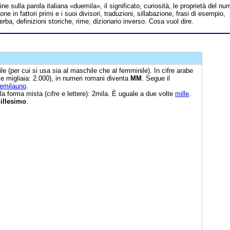
line sulla parola italiana «duemila», il significato, curiosità, le proprietà del nu
e in fattori primi e i suoi divisori, traduzioni, sillabazione, frasi di esempio,
erba, definizioni storiche, rime, dizionario inverso. Cosa vuol dire.
le (per cui si usa sia al maschile che al femminile). In cifre arabe
le migliaia: 2.000), in numeri romani diventa
MM
. Segue il
emilauno
.
la forma mista (cifre e lettere): 2mila. È uguale a due volte
mille
.
illesimo
.