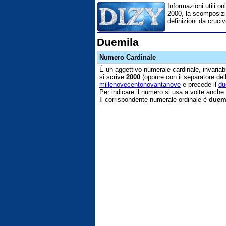
Informazioni utili on
2000, la scomposizion
definizioni da cruciv
Duemila
Numero Cardinale
È un aggettivo numerale cardinale, invariabi
si scrive
2000
(oppure con il separatore del
millenovecentonovantanove
e precede il
du
Per indicare il numero si usa a volte anche 
Il corrispondente numerale ordinale è
duem