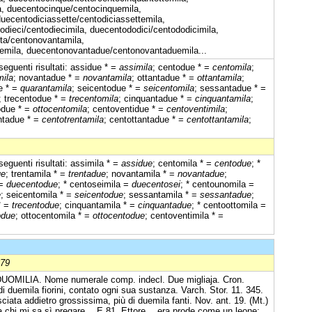
, duecentocinque/centocinquemila,
uecentodiciassette/centodiciassettemila,
odieci/centodiecimila, duecentododici/centododicimila,
ta/centonovantamila,
emila, duecentonovantadue/centonovantaduemila...
eguenti risultati: assidue * =
assimila
; centodue * =
centomila
;
mila
; novantadue * =
novantamila
; ottantadue * =
ottantamila
;
e * =
quarantamila
; seicentodue * =
seicentomila
; sessantadue * =
; trecentodue * =
trecentomila
; cinquantadue * =
cinquantamila
;
odue * =
ottocentomila
; centoventidue * =
centoventimila
;
entadue * =
centotrentamila
; centottantadue * =
centottantamila
;
eguenti risultati: assimila * =
assidue
; centomila * =
centodue
; *
ue
; trentamila * =
trentadue
; novantamila * =
novantadue
;
 =
duecentodue
; * centoseimila =
duecentosei
; * centounomila =
e
; seicentomila * =
seicentodue
; sessantamila * =
sessantadue
;
* =
trecentodue
; cinquantamila * =
cinquantadue
; * centoottomila =
odue
; ottocentomila * =
ottocentodue
; centoventimila * =
879
OMILIA. Nome numerale comp. indecl. Due migliaja. Cron.
di duemila fiorini, contato ogni sua sustanza. Varch. Stor. 11. 345.
iata addietro grossissima, più di duemila fanti. Nov. ant. 19. (Mt.)
a chi mi sa sì pregare… E 81. Ettore… era prode come un leone;