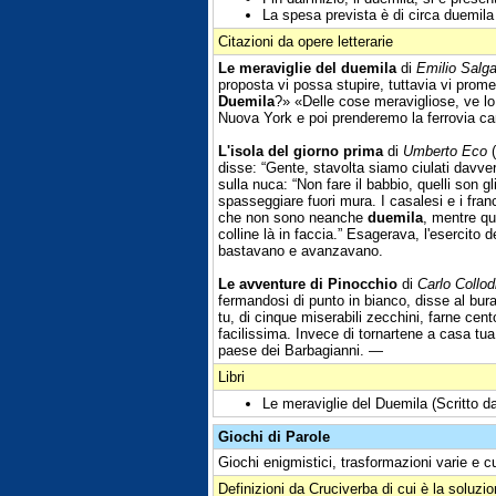
La spesa prevista è di circa duemila
Citazioni da opere letterarie
Le meraviglie del duemila
di
Emilio Salga
proposta vi possa stupire, tuttavia vi prom
Duemila
?» «Delle cose meravigliose, ve lo
Nuova York e poi prenderemo la ferrovia c
L'isola del giorno prima
di
Umberto Eco
(
disse: “Gente, stavolta siamo ciulati davv
sulla nuca: “Non fare il babbio, quelli son g
spasseggiare fuori mura. I casalesi e i fran
che non sono neanche
duemila
, mentre qu
colline là in faccia.” Esagerava, l'esercito 
bastavano e avanzavano.
Le avventure di Pinocchio
di
Carlo Collod
fermandosi di punto in bianco, disse al bu
tu, di cinque miserabili zecchini, farne cent
facilissima. Invece di tornartene a casa tu
paese dei Barbagianni. —
Libri
Le meraviglie del Duemila (Scritto d
Giochi di Parole
Giochi enigmistici, trasformazioni varie e c
Definizioni da Cruciverba di cui è la soluzi