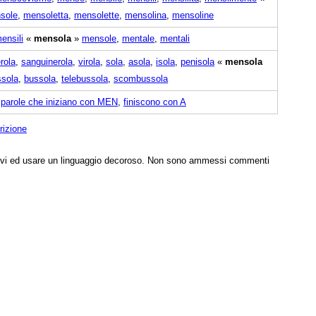
sole
,
mensoletta
,
mensolette
,
mensolina
,
mensoline
ensili
«
mensola
»
mensole
,
mentale
,
mentali
rola
,
sanguinerola
,
virola
,
sola
,
asola
,
isola
,
penisola
«
mensola
ssola
,
bussola
,
telebussola
,
scombussola
,
parole che iniziano con MEN
,
finiscono con A
rizione
tivi ed usare un linguaggio decoroso. Non sono ammessi commenti