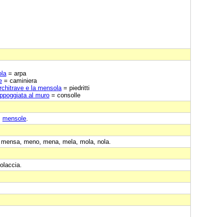
ola
= arpa
e
= caminiera
architrave e la mensola
= piedritti
ppoggiata al muro
= consolle
:
mensole
.
o: mensa, meno, mena, mela, mola, nola.
olaccia.