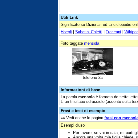
Utili Link
Significato su Dizionari ed Enciclopedie onl
Hoepli
|
Sabatini Coletti
|
Treccani
|
Wikiped
Foto taggate
mensola
telefono 2a
Informazioni di base
La parola
mensola
è formata da sette letter
È un trisillabo sdrucciolo (accento sulla terz
Frasi e testi di esempio
»» Vedi anche la pagina
frasi con mensol
Esempi d'uso
Per favore, se vai in sala, mi porti g
Ancora una volta mia figlia chiede un'