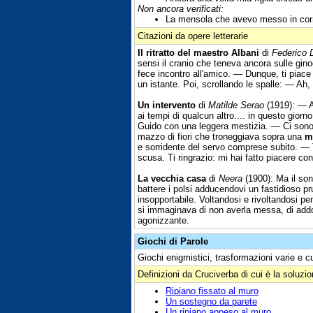
Non ancora verificati:
La mensola che avevo messo in corri
Citazioni da opere letterarie
Il ritratto del maestro Albani
di
Federico 
sensi il cranio che teneva ancora sulle gin
fece incontro all'amico. — Dunque, ti piace 
un istante. Poi, scrollando le spalle: — Ah,
Un intervento
di
Matilde Serao
(1919): — Ah
ai tempi di qualcun altro.... in questo gior
Guido con una leggera mestizia. — Ci sono
mazzo di fiori che troneggiava sopra una
m
e sorridente del servo comprese subito. —
scusa. Ti ringrazio: mi hai fatto piacere con 
La vecchia casa
di
Neera
(1900): Ma il son
battere i polsi adducendovi un fastidioso pru
insopportabile. Voltandosi e rivoltandosi 
si immaginava di non averla messa, di addor
agonizzante.
Giochi di Parole
Giochi enigmistici, trasformazioni varie e c
Definizioni da Cruciverba di cui è la soluzi
Ripiano fissato al muro
Un sostegno da parete
Un ripiano appeso al muro