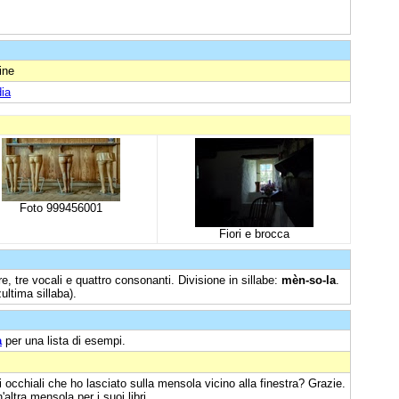
ine
ia
Foto 999456001
Fiori e brocca
e, tre vocali e quattro consonanti. Divisione in sillabe:
mèn-so-la
.
ultima sillaba).
a
per una lista di esempi.
li occhiali che ho lasciato sulla mensola vicino alla finestra? Grazie.
altra mensola per i suoi libri.