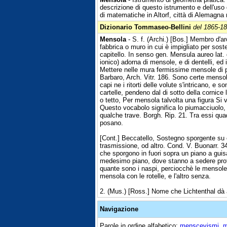
descrizione di questo istrumento e dell'uso 
di matematiche in Altorf, città di Alemagna 
Dizionario Tommaseo-Bellini
del 1865-1
Mensola
- S. f. (Archi.) [Bos.] Membro d'ar
fabbrica o muro in cui è impigliato per sost
capitello. In senso gen. Mensula aureo lat. 
ionico) adorna di mensole, e di dentelli, ed 
Mettere nelle mura fermissime mensole di pi
Barbaro, Arch. Vitr. 186. Sono certe mensole
capi ne i ritorti delle volute s'intricano, e s
cartelle, pendeno dal di sotto della cornice
o tetto, Per mensola talvolta una figura Si 
Questo vocabolo significa lo piumacciuolo, 
qualche trave. Borgh. Rip. 21. Tra essi qu
posano.
[Cont.] Beccatello, Sostegno sporgente su c
trasmissione, od altro. Cond. V. Buonarr. 34
che sporgono in fuori sopra un piano a guisa 
medesimo piano, dove stanno a sedere profet
quante sono i naspi, perciocchè le mensole
mensola con le rotelle, e l'altro senza.
2. (Mus.) [Ross.] Nome che Lichtenthal dà al
Navigazione
Parole in ordine alfabetico:
menscevismi
,
m