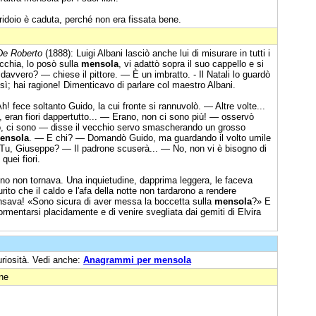
doio è caduta, perché non era fissata bene.
De Roberto
(1888): Luigi Albani lasciò anche lui di misurare in tutti i
occhia, lo posò sulla
mensola
, vi adattò sopra il suo cappello e si
davvero? — chiese il pittore. — È un imbratto. - Il Natali lo guardò
 sì; hai ragione! Dimenticavo di parlare col maestro Albani.
! fece soltanto Guido, la cui fronte si rannuvolò. — Altre volte...
no, eran fiori dappertutto... — Erano, non ci sono più! — osservò
, ci sono — disse il vecchio servo smascherando un grosso
ensola
. — E chi? — Domandò Guido, ma guardando il volto umile
 Tu, Giuseppe? — Il padrone scuserà... — No, non vi è bisogno di
quei fiori.
no non tornava. Una inquietudine, dapprima leggera, le faceva
rito che il caldo e l'afa della notte non tardarono a rendere
pensava! «Sono sicura di aver messa la boccetta sulla
mensola
?» E
mentarsi placidamente e di venire svegliata dai gemiti di Elvira
uriosità. Vedi anche:
Anagrammi per mensola
one