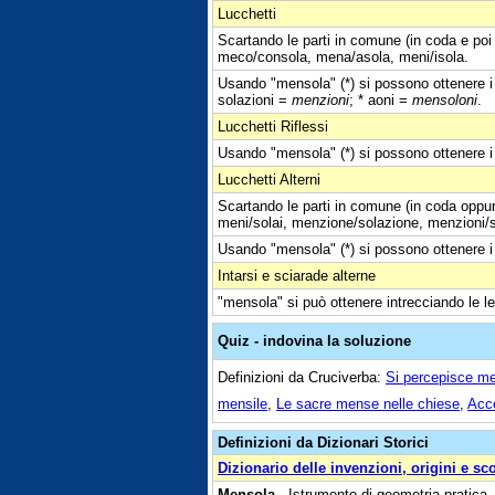
Lucchetti
Scartando le parti in comune (in coda e poi
meco/consola, mena/asola, meni/isola.
Usando "mensola" (*) si possono ottenere i 
solazioni =
menzioni
; * aoni =
mensoloni
.
Lucchetti Riflessi
Usando "mensola" (*) si possono ottenere i s
Lucchetti Alterni
Scartando le parti in comune (in coda oppur
meni/solai, menzione/solazione, menzioni/s
Usando "mensola" (*) si possono ottenere i 
Intarsi e sciarade alterne
"mensola" si può ottenere intrecciando le le
Quiz - indovina la soluzione
Definizioni da Cruciverba:
Si percepisce m
mensile
,
Le sacre mense nelle chiese
,
Acc
Definizioni da Dizionari Storici
Dizionario delle invenzioni, origini e sc
Mensola
- Istrumento di geometria pratica