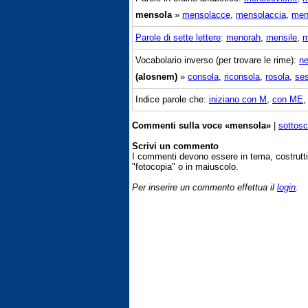
mensola
»
mensolacce
,
mensolaccia
,
men
Parole di sette lettere
:
menorah
,
mensile
,
m
Vocabolario inverso (per trovare le rime):
ne
(alosnem)
»
consola
,
riconsola
,
rosola
,
se
Indice parole che:
iniziano con M
,
con ME
Commenti sulla voce «mensola»
|
sottosc
Scrivi un commento
I commenti devono essere in tema, costrut
"fotocopia" o in maiuscolo.
Per inserire un commento effettua il
login
.