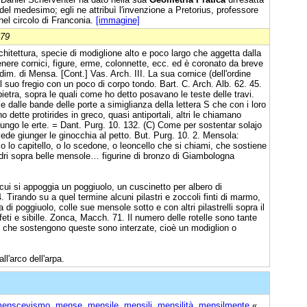
del medesimo; egli ne attribuì l'invenzione a Pretorius, professore
nel circolo di Franconia.
[immagine]
879
chitettura, specie di modiglione alto e poco largo che aggetta dalla
enere cornici, figure, erme, colonnette, ecc. ed è coronato da breve
dim. di Mensa. [Cont.] Vas. Arch. III. La sua cornice (dell'ordine
il suo fregio con un poco di corpo tondo. Bart. C. Arch. Alb. 62. 45.
etra, sopra le quali come ho detto posavano le teste delle travi.
 dalle bande delle porte a simiglianza della lettera S che con i loro
ono dette protirides in greco, quasi antiportali, altri le chiamano
 lungo le erte. = Dant. Purg. 10. 132. (C) Come per sostentar solajo
vede giunger le ginocchia al petto. But. Purg. 10. 2. Mensola:
o lo capitello, o lo scedone, o leoncello che si chiami, che sostiene
adri sopra belle mensole… figurine di bronzo di Giambologna
ui si appoggia un poggiuolo, un cuscinetto per albero di
. Tirando su a quel termine alcuni pilastri e zoccoli finti di marmo,
di poggiuolo, colle sue mensole sotto e con altri pilastrelli sopra il
i e sibille. Zonca, Macch. 71. Il numero delle rotelle sono tante
 che sostengono queste sono interzate, cioè un modiglion o
l'arco dell'arpa.
enscevismo
,
mense
,
mensile
,
mensili
,
mensilità
,
mensilmente
«