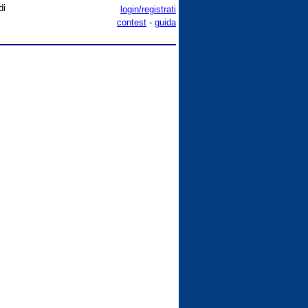
di
login/registrati
contest
-
guida