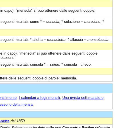
 in capo), "mensola" si può ottenere dalle seguenti coppie:
seguenti risultati: come * =
consola
; * solazione =
menzione
; *
eguenti risultati: * alletta =
mensoletta
; * allaccia =
mensolaccia
.
e in capo), "mensola" si può ottenere dalle seguenti coppie:
olazioni.
seguenti risultati: consola * =
come
; * consola =
meco
.
ttere delle seguenti coppie di parole: meno/sla.
ensilmente
,
I calendari a fogli mensili
,
Una rivista settimanale o
essorio della mensa
.
operte
del 1850
. Daniel Scherventer ha dato nella sua
Geometria Pratica
un'esatta