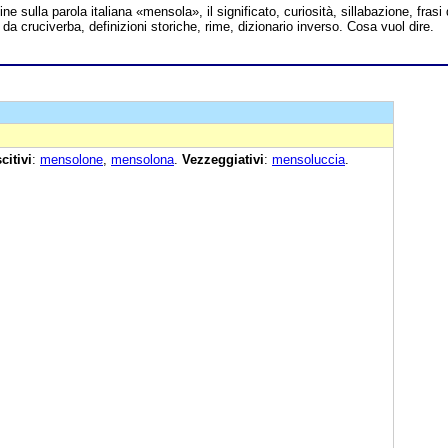
line sulla parola italiana «mensola», il significato, curiosità, sillabazione, frasi 
 da cruciverba, definizioni storiche, rime, dizionario inverso. Cosa vuol dire.
citivi
:
mensolone
,
mensolona
.
Vezzeggiativi
:
mensoluccia
.