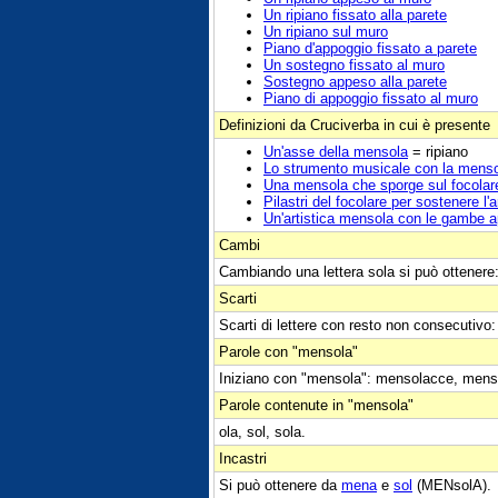
Un ripiano fissato alla parete
Un ripiano sul muro
Piano d'appoggio fissato a parete
Un sostegno fissato al muro
Sostegno appeso alla parete
Piano di appoggio fissato al muro
Definizioni da Cruciverba in cui è presente
Un'asse della mensola
= ripiano
Lo strumento musicale con la mens
Una mensola che sporge sul focolar
Pilastri del focolare per sostenere l'
Un'artistica mensola con le gambe a
Cambi
Cambiando una lettera sola si può ottenere
Scarti
Scarti di lettere con resto non consecutiv
Parole con "mensola"
Iniziano con "mensola": mensolacce, mens
Parole contenute in "mensola"
ola, sol, sola.
Incastri
Si può ottenere da
mena
e
sol
(MENsolA).