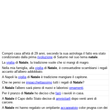
Comprò casa all'età di 29 anni, secondo la sua astrologa il fatto era stato
condizionato dalla prima
rivoluzione
di Saturno nel suo tema
natale
.
La
vigilia
di
Natale
, la tradizione vuole che si mangi di magro.
Nella mia famiglia, alla
vigilia
di
Natale
, è consuetudine scambiarsi i regali
accanto all'albero addobbato.
A Napoli la
vigilia
di
Natale
è tradizione mangiare il capitone.
Che ne pensi se
impacchettassimo
tutti i regali di
Natale
?
A
Natale
l'albero sarà pieno di nuovi e laboriosi
ornamenti
.
Per il pranzo di
Natale
ho deciso che
farò
i ravioli in casa.
A
Natale
il Capo dello Stato decise di
amnistiarli
dopo venti anni di
carcere.
A
Natale
mi hanno regalato un orripilante
accappatoio
color prugna con dei