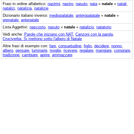
Frasi in ordine alfabetico:
nastrini
,
nastro
,
nasuto
,
nata
«
natale
»
natali
,
natalizi
,
natalizia
,
natalizie
Dizionario italiano inverso:
mediopalatale
,
anteropalatale
«
natale
»
prenatale
,
antenatale
Lista Aggettivi:
nascosto
,
nasuto
«
natale
»
natalizio
,
natatorio
Vedi anche:
Parole che iniziano con NAT
,
Canzoni con la parola
,
Cruciverba: Si mettono sotto l'albero di Natale
Altre frasi di esempio con:
fare
,
consuetudine
,
figlio
,
decidere
,
nonno
,
albero
,
pensare
,
luminarie
,
moglie
,
ricevere
,
regalare
,
mangiare
,
comprare
,
tradizione
,
cambiare
,
aprire
,
ammazzare