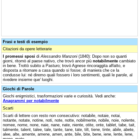
Frasi e testi di esempio
Citazioni da opere letterarie
I promessi sposi
di
Alessandro Manzoni
(1840): Dopo non so quanti
giorni, ritornò al paese nativo, che trovò ancor più
notabilmente
cambiato
in bene. Trottò subito a Pasturo; trovò Agnese rincoraggita affatto, e
disposta a ritornare a casa quando si fosse; di maniera che ce la
condusse lui: né diremo quali fossero i loro sentimenti, quali le parole, al
rivedere insieme que' luoghi.
Giochi di Parole
Giochi enigmistici, trasformazioni varie e curiosità. Vedi anche:
Anagrammi per notabilmente
Scarti
Scarti di lettere con resto non consecutivo: notabile, notaie, notai,
notante, notate, notine, noti, note, notte, nobilmente, nobile, noie, nolente,
nomee, nome, none, naie, nane, nate, niente, otite, onte, tablet, tabe, tait,
talmente, talent, talee, tale, tante, tane, tate, tilt, tiene, tinte, abile, abete,
alee, alte, amente, amene, amen, ante, bile, bite, bene, iene, lente, lene,
mene, mete.