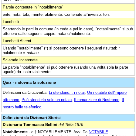
Parole contenute in "notabilmente"
ente, nota, tabi, mente, abilmente. Contenute all'inverso: ton.
Lucchetti
Scartando le parti in comune (in coda e poi in capo), "notabilmente" si può
ottenere dalle seguenti coppie: notano/nobilmente.
Lucchetti Alterni
Usando "notabilmente" (*) si possono ottenere i seguenti risultati: *
nobilmente =
notano
.
Sciarade incatenate
La parola "notabilmente" si può ottenere (usando una volta sola la parte
uguale) da: nota+abilmente.
Quiz - indovina la soluzione
Definizioni da Cruciverba:
Li stendono... i notai
,
Un notabile dell'impero
ottomano
,
Può stenderlo solo un notaio
,
Il romanziere di Nostromo
,
Il
nostro hallo telefonico
.
Definizioni da Dizionari Storici
Dizionario Tommaseo-Bellini
del 1865-1879
Notabilmente
- e † NOTABILEMENTE. Avv. Da
NOTABILE
.