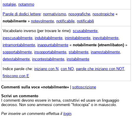
notalgie
,
notammo
Parole di dodici lettere
:
normativismo
,
nosografiche
,
nosotropiche
«
notabilmente
»
notevolmente
,
notificabile
,
notificabili
Vocabolario inverso (per trovare le rime):
scusabilmente
,
inescusabilmente
,
indubitabilmente
,
inimitabilmente
,
inevitabilmente
,
intramontabilmente
,
inappuntabilmente
«
notabilmente (etnemlibaton)
»
sopportabilmente
,
insopportabilmente
,
stabilmente
,
inarrestabilmente
,
detestabilmente
,
incontestabilmente
,
instabilmente
Indice parole che:
iniziano con N
,
con NO
,
parole che iniziano con NOT
,
finiscono con E
Commenti sulla voce «notabilmente»
|
sottoscrizione
Scrivi un commento
I commenti devono essere in tema, costruttivi ed usare un linguaggio
decoroso. Non sono ammessi commenti "fotocopia" o in maiuscolo.
Per inserire un commento effettua il
login
.