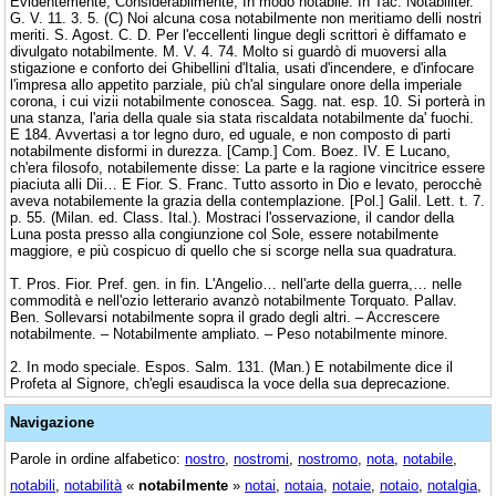
Evidentemente, Considerabilmente, In modo notabile. In Tac. Notabiliter.
G. V. 11. 3. 5. (C) Noi alcuna cosa notabilmente non meritiamo delli nostri
meriti. S. Agost. C. D. Per l'eccellenti lingue degli scrittori è diffamato e
divulgato notabilmente. M. V. 4. 74. Molto si guardò di muoversi alla
stigazione e conforto dei Ghibellini d'Italia, usati d'incendere, e d'infocare
l'impresa allo appetito parziale, più ch'al singulare onore della imperiale
corona, i cui vizii notabilmente conoscea. Sagg. nat. esp. 10. Si porterà in
una stanza, l'aria della quale sia stata riscaldata notabilmente da' fuochi.
E 184. Avvertasi a tor legno duro, ed uguale, e non composto di parti
notabilmente disformi in durezza. [Camp.] Com. Boez. IV. E Lucano,
ch'era filosofo, notabilemente disse: La parte e la ragione vincitrice essere
piaciuta alli Dii… E Fior. S. Franc. Tutto assorto in Dio e levato, perocchè
aveva notabilemente la grazia della contemplazione. [Pol.] Galil. Lett. t. 7.
p. 55. (Milan. ed. Class. Ital.). Mostraci l'osservazione, il candor della
Luna posta presso alla congiunzione col Sole, essere notabilmente
maggiore, e più cospicuo di quello che si scorge nella sua quadratura.
T. Pros. Fior. Pref. gen. in fin. L'Angelio… nell'arte della guerra,… nelle
commodità e nell'ozio letterario avanzò notabilmente Torquato. Pallav.
Ben. Sollevarsi notabilmente sopra il grado degli altri. – Accrescere
notabilmente. – Notabilmente ampliato. – Peso notabilmente minore.
2. In modo speciale. Espos. Salm. 131. (Man.) E notabilmente dice il
Profeta al Signore, ch'egli esaudisca la voce della sua deprecazione.
Navigazione
Parole in ordine alfabetico:
nostro
,
nostromi
,
nostromo
,
nota
,
notabile
,
notabili
,
notabilità
«
notabilmente
»
notai
,
notaia
,
notaie
,
notaio
,
notalgia
,