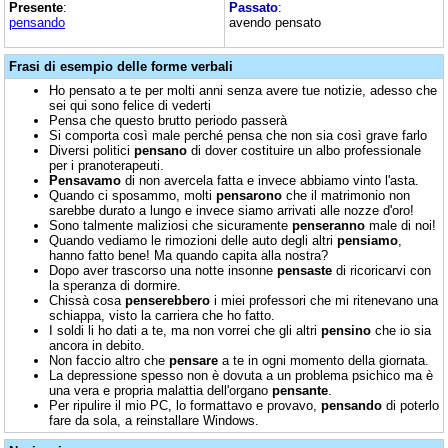
Presente
:
Passato
:
pensando
avendo pensato
Frasi di esempio delle forme verbali
Ho pensato a te per molti anni senza avere tue notizie, adesso che
sei qui sono felice di vederti
Pensa che questo brutto periodo passerà
Si comporta così male perché pensa che non sia così grave farlo
Diversi politici
pensano
di dover costituire un albo professionale
per i pranoterapeuti.
Pensavamo
di non avercela fatta e invece abbiamo vinto l'asta.
Quando ci sposammo, molti
pensarono
che il matrimonio non
sarebbe durato a lungo e invece siamo arrivati alle nozze d'oro!
Sono talmente maliziosi che sicuramente
penseranno
male di noi!
Quando vediamo le rimozioni delle auto degli altri
pensiamo
,
hanno fatto bene! Ma quando capita alla nostra?
Dopo aver trascorso una notte insonne
pensaste
di ricoricarvi con
la speranza di dormire.
Chissà cosa
penserebbero
i miei professori che mi ritenevano una
schiappa, visto la carriera che ho fatto.
I soldi li ho dati a te, ma non vorrei che gli altri
pensino
che io sia
ancora in debito.
Non faccio altro che
pensare
a te in ogni momento della giornata.
La depressione spesso non è dovuta a un problema psichico ma è
una vera e propria malattia dell'organo
pensante
.
Per ripulire il mio PC, lo formattavo e provavo,
pensando
di poterlo
fare da sola, a reinstallare Windows.