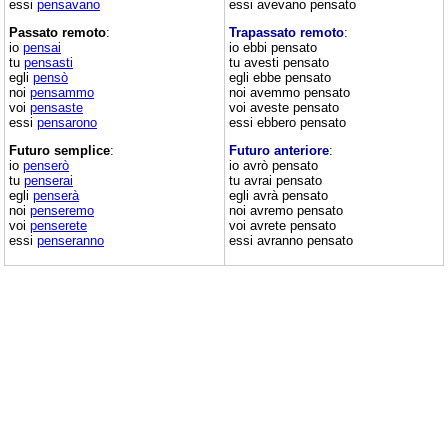
essi
pensavano
essi avevano pensato
Passato remoto
:
Trapassato remoto
:
io
pensai
io ebbi pensato
tu
pensasti
tu avesti pensato
egli
pensò
egli ebbe pensato
noi
pensammo
noi avemmo pensato
voi
pensaste
voi aveste pensato
essi
pensarono
essi ebbero pensato
Futuro semplice
:
Futuro anteriore
:
io
penserò
io avrò pensato
tu
penserai
tu avrai pensato
egli
penserà
egli avrà pensato
noi
penseremo
noi avremo pensato
voi
penserete
voi avrete pensato
essi
penseranno
essi avranno pensato