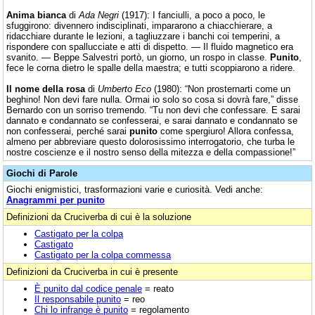
Anima bianca
di
Ada Negri
(1917): I fanciulli, a poco a poco, le
sfuggirono: divennero indisciplinati, impararono a chiacchierare, a
ridacchiare durante le lezioni, a tagliuzzare i banchi coi temperini, a
rispondere con spallucciate e atti di dispetto. — Il fluido magnetico era
svanito. — Beppe Salvestri portò, un giorno, un rospo in classe.
Punito
,
fece le corna dietro le spalle della maestra; e tutti scoppiarono a ridere.
Il nome della rosa
di
Umberto Eco
(1980): “Non prosternarti come un
beghino! Non devi fare nulla. Ormai io solo so cosa si dovrà fare,” disse
Bernardo con un sorriso tremendo. “Tu non devi che confessare. E sarai
dannato e condannato se confesserai, e sarai dannato e condannato se
non confesserai, perché sarai
punito
come spergiuro! Allora confessa,
almeno per abbreviare questo dolorosissimo interrogatorio, che turba le
nostre coscienze e il nostro senso della mitezza e della compassione!”
Giochi di Parole
Giochi enigmistici, trasformazioni varie e curiosità. Vedi anche:
Anagrammi per punito
Definizioni da Cruciverba di cui è la soluzione
Castigato per la colpa
Castigato
Castigato per la colpa commessa
Definizioni da Cruciverba in cui è presente
È punito dal codice penale
= reato
Il responsabile punito
= reo
Chi lo infrange è punito
= regolamento