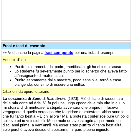
Frasi e testi di esempio
»» Vedi anche la pagina
frasi con punito
per una lista di esempi.
Esempi d'uso
Punito giustamente dal padre, mortificato, gli ha chiesto scusa.
Lo studente fu severamente punito per lo scherzo che aveva fatto
all'insegnante di matematica.
Punito aspramente dalla maestra, poco sensibile, tornò a casa
piangendo, convinto di essere una nullità.
Citazioni da opere letterarie
La coscienza di Zeno
di
Italo Svevo
(1923): M'è difficile di raccontare
della mia corte ad Ada. Vi fu poi una lunga epoca della mia vita in cui io
mi sforzai di dimenticare la stupida avventura che proprio mi faceva
vergognare di quella vergogna che fa gridare e protestare. «Non sono io
che fui tanto bestia!» E chi allora? Ma la protesta conferisce pure un po' di
sollievo ed io vi insistetti. Meno male se avessi agito a quel modo un
dieci anni prima, a vent'anni! Ma esser stato
punito
di tanta bestialità
solo perché avevo deciso di sposarmi, mi pare proprio ingiusto.