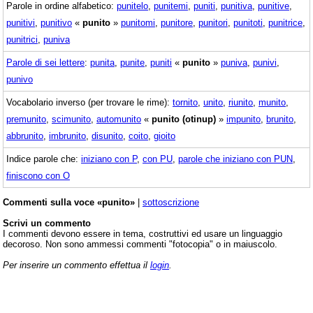
Parole in ordine alfabetico:
punitelo
,
punitemi
,
puniti
,
punitiva
,
punitive
,
punitivi
,
punitivo
«
punito
»
punitomi
,
punitore
,
punitori
,
punitoti
,
punitrice
,
punitrici
,
puniva
Parole di sei lettere
:
punita
,
punite
,
puniti
«
punito
»
puniva
,
punivi
,
punivo
Vocabolario inverso (per trovare le rime):
tornito
,
unito
,
riunito
,
munito
,
premunito
,
scimunito
,
automunito
«
punito (otinup)
»
impunito
,
brunito
,
abbrunito
,
imbrunito
,
disunito
,
coito
,
gioito
Indice parole che:
iniziano con P
,
con PU
,
parole che iniziano con PUN
,
finiscono con O
Commenti sulla voce «punito»
|
sottoscrizione
Scrivi un commento
I commenti devono essere in tema, costruttivi ed usare un linguaggio
decoroso. Non sono ammessi commenti "fotocopia" o in maiuscolo.
Per inserire un commento effettua il
login
.