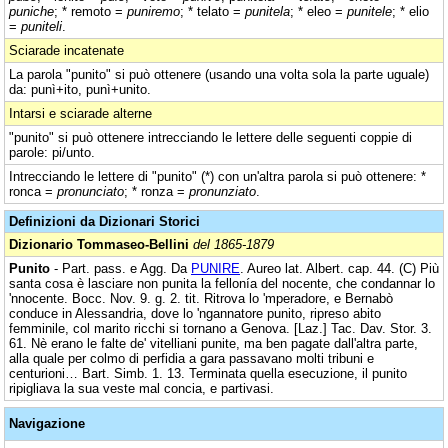
puniche
; * remoto =
puniremo
; * telato =
punitela
; * eleo =
punitele
; * elio
=
puniteli
.
Sciarade incatenate
La parola "punito" si può ottenere (usando una volta sola la parte uguale)
da: punì+ito, punì+unito.
Intarsi e sciarade alterne
"punito" si può ottenere intrecciando le lettere delle seguenti coppie di
parole: pi/unto.
Intrecciando le lettere di "punito" (*) con un'altra parola si può ottenere: *
ronca =
pronunciato
; * ronza =
pronunziato
.
Definizioni da Dizionari Storici
Dizionario Tommaseo-Bellini
del 1865-1879
Punito
- Part. pass. e Agg. Da
PUNIRE
. Aureo lat. Albert. cap. 44. (C) Più
santa cosa è lasciare non punita la fellonía del nocente, che condannar lo
'nnocente. Bocc. Nov. 9. g. 2. tit. Ritrova lo 'mperadore, e Bernabò
conduce in Alessandria, dove lo 'ngannatore punito, ripreso abito
femminile, col marito ricchi si tornano a Genova. [Laz.] Tac. Dav. Stor. 3.
61. Nè erano le falte de' vitelliani punite, ma ben pagate dall'altra parte,
alla quale per colmo di perfidia a gara passavano molti tribuni e
centurioni… Bart. Simb. 1. 13. Terminata quella esecuzione, il punito
ripigliava la sua veste mal concia, e partivasi.
Navigazione