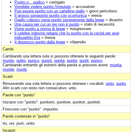
Punito o... pudico
= castigato
Vorrebbe vedere punito l'imputato
= accusatore
Può essere punito con un cartellino giallo
= gioco pericoloso
Il grosso sproposito punito con scomunica
= eresia
Quello colposo viene punito severamente dalla legge
= disastro
Una causa per cui un reo non è punito
= stato di necessità
Viene punito a norma di legge
= trasgressore
Il celebre indovino tebano che fu punito con la cecità per aver
indispettito Era
= tiresia
Il disprezzo punito dalla legge
= vilipendio
Cambi
Cambiando una lettera sola si possono ottenere le seguenti parole:
munito
,
pulito
,
punico
,
punirò
,
punita
,
punite
,
puniti
,
punivo
.
Cambiando entrambi gli estremi della parola si possono avere:
munita
,
munite
,
muniti
.
Scarti
Rimuovendo una sola lettera si possono ottenere i vocaboli:
unito
,
punto
.
Altri scarti con resto non consecutivo: unto.
Parole con "punito"
Iniziano con "punito": punitomi, punitore, punitori, punitoti.
Finiscono con "punito": impunito.
Parole contenute in "punito"
ito, uni, punì, unito.
Incastri