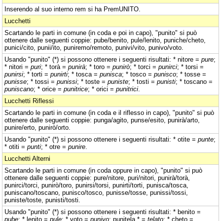
Inserendo al suo interno rem si ha PremUNITO.
Lucchetti
Scartando le parti in comune (in coda e poi in capo), "punito" si può
ottenere dalle seguenti coppie: pube/benito, pule/lenito, puniche/cheto,
punici/cito, punii/ito, puniremo/remoto, punivi/vito, punivo/voto.
Usando "punito" (*) si possono ottenere i seguenti risultati: * nitore =
pure
;
* nitori =
puri
; * torà =
punirà
; * toro =
punirò
; * torci =
punirci
; * torsi =
punirsi
; * torti =
punirti
; * tosca =
punisca
; * tosco =
punisco
; * tosse =
punisse
; * tossi =
punissi
; * toste =
puniste
; * tosti =
punisti
; * toscano =
puniscano
; * orice =
punitrice
; * orici =
punitrici
.
Lucchetti Riflessi
Scartando le parti in comune (in coda e il riflesso in capo), "punito" si può
ottenere dalle seguenti coppie: punga/agito, punse/esito, punirà/arto,
punire/erto, punirò/orto.
Usando "punito" (*) si possono ottenere i seguenti risultati: * otite =
punte
;
* otiti =
punti
; * otre =
punire
.
Lucchetti Alterni
Scartando le parti in comune (in coda oppure in capo), "punito" si può
ottenere dalle seguenti coppie: pure/nitore, puri/nitori, punirà/torà,
punirci/torci, punirò/toro, punirsi/torsi, punirti/torti, punisca/tosca,
puniscano/toscano, punisco/tosco, punisse/tosse, punissi/tossi,
puniste/toste, punisti/tosti.
Usando "punito" (*) si possono ottenere i seguenti risultati: * benito =
pube
; * lenito =
pule
; * voto =
punivo
; punitela * =
telato
; * cheto =