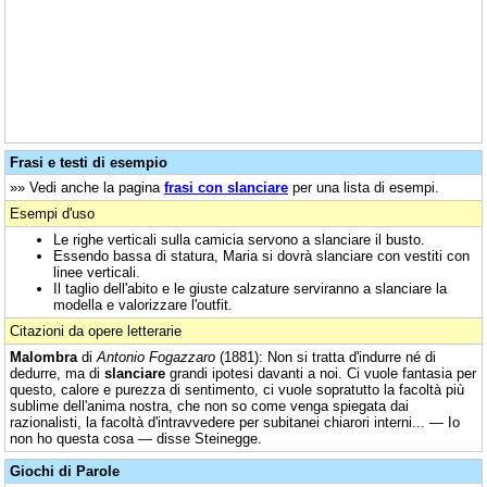
Frasi e testi di esempio
»» Vedi anche la pagina
frasi con slanciare
per una lista di esempi.
Esempi d'uso
Le righe verticali sulla camicia servono a slanciare il busto.
Essendo bassa di statura, Maria si dovrà slanciare con vestiti con
linee verticali.
Il taglio dell'abito e le giuste calzature serviranno a slanciare la
modella e valorizzare l'outfit.
Citazioni da opere letterarie
Malombra
di
Antonio Fogazzaro
(1881): Non si tratta d'indurre né di
dedurre, ma di
slanciare
grandi ipotesi davanti a noi. Ci vuole fantasia per
questo, calore e purezza di sentimento, ci vuole sopratutto la facoltà più
sublime dell'anima nostra, che non so come venga spiegata dai
razionalisti, la facoltà d'intravvedere per subitanei chiarori interni... — Io
non ho questa cosa — disse Steinegge.
Giochi di Parole