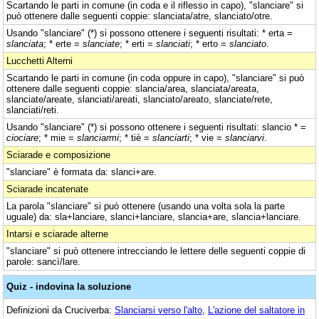
Scartando le parti in comune (in coda e il riflesso in capo), "slanciare" si
può ottenere dalle seguenti coppie: slanciata/atre, slanciato/otre.
Usando "slanciare" (*) si possono ottenere i seguenti risultati: * erta =
slanciata
; * erte =
slanciate
; * erti =
slanciati
; * erto =
slanciato
.
Lucchetti Alterni
Scartando le parti in comune (in coda oppure in capo), "slanciare" si può
ottenere dalle seguenti coppie: slancia/area, slanciata/areata,
slanciate/areate, slanciati/areati, slanciato/areato, slanciate/rete,
slanciati/reti.
Usando "slanciare" (*) si possono ottenere i seguenti risultati: slancio * =
ciociare
; * mie =
slanciarmi
; * tiè =
slanciarti
; * vie =
slanciarvi
.
Sciarade e composizione
"slanciare" è formata da: slanci+are.
Sciarade incatenate
La parola "slanciare" si può ottenere (usando una volta sola la parte
uguale) da: sla+lanciare, slanci+lanciare, slancia+are, slancia+lanciare.
Intarsi e sciarade alterne
"slanciare" si può ottenere intrecciando le lettere delle seguenti coppie di
parole: sancì/lare.
Quiz - indovina la soluzione
Definizioni da Cruciverba:
Slanciarsi verso l'alto
,
L'azione del saltatore in