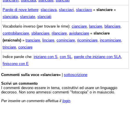
slanciarvi
,
slanciata
,
slanciate
,
slanciati
Parole di nove lettere
:
slacciava
,
slacciavi
,
slacciavo
«
slanciare
»
slanciata
,
slanciate
,
slanciati
Vocabolario inverso (per trovare le rime):
cianciare
,
lanciare
,
bilanciare
,
controbilanciare
,
sbilanciare
,
rilanciare
,
aviolanciare
«
slanciare
(eraicnals)
»
tranciare
,
linciare
,
cominciare
,
ricominciare
,
incominciare
,
trinciare
,
conciare
Indice parole che:
iniziano con S
,
con SL
,
parole che iniziano con SLA
,
finiscono con E
Commenti sulla voce «slanciare»
|
sottoscrizione
Scrivi un commento
I commenti devono essere in tema, costruttivi ed usare un linguaggio
decoroso. Non sono ammessi commenti "fotocopia" o in maiuscolo.
Per inserire un commento effettua il
login
.