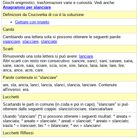
Giochi enigmistici, trasformazioni varie e curiosità. Vedi anche:
Anagrammi per slanciare
Definizioni da Cruciverba di cui è la soluzione
Gettare con impeto
Cambi
Cambiando una lettera sola si possono ottenere le seguenti parole:
sganciare
,
slacciare
,
slanciate
.
Scarti
Rimuovendo una sola lettera si può avere:
lanciare
.
Altri scarti con resto non consecutivo: sancire, sancì, sani, sanare, sana,
sane, sacre, saia, sciare, scia, scie, sire, lance, lana, lane, lare, lire,
anca, ance, acre, care.
Parole contenute in "slanciare"
are, sla, ancia, lanci, lancia, slanci, slancia, lanciare. Contenute
all'inverso: era.
Lucchetti
Scartando le parti in comune (in coda e poi in capo), "slanciare" si può
ottenere dalle seguenti coppie: slancio/ciociare, slanciata/tare.
Usando "slanciare" (*) si possono ottenere i seguenti risultati: * areata =
slanciata
; * areate =
slanciate
; * areati =
slanciati
; * areato =
slanciato
;
trasla * =
tranciare
; bis * =
bilanciare
; * evi =
slanciarvi
.
Lucchetti Riflessi