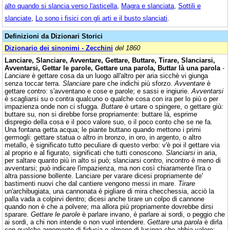
alto quando si slancia verso l'asticella
,
Magra e slanciata
,
Sottili e
slanciate
,
Lo sono i fisici con gli arti e il busto slanciati
.
Definizioni da Dizionari Storici
Dizionario dei sinonimi - Zecchini
del 1860
Lanciare, Slanciare, Avventare, Gettare, Buttare, Tirare, Slanciarsi,
Avventarsi, Gettar le parole, Gettare una parola, Buttar là una parola
-
Lanciare
è gettare cosa da un luogo all'altro per aria sicchè vi giunga
senza toccar terra.
Slanciare
pare che indichi più sforzo.
Avventare
è
gettare contro: s'avventano e cose e parole; e sassi e ingiurie.
Avventarsi
è scagliarsi su o contra qualcuno o qualche cosa con ira per lo più o per
impazienza onde non ci sfugga.
Buttare
è urtare o spingere, o gettare giù:
buttare su, non si direbbe forse propriamente: buttare là, esprime
dispregio della cosa e il poco valore suo, o il poco conto che se ne fa.
Una fontana getta acqua; le piante buttano quando mettono i primi
germogli: gettare statua o altro in bronzo, in oro, in argento, o altro
metallo, è significato tutto peculiare di questo verbo: v'è poi il gettare via
al proprio e al figurato, significati che tutti conoscono.
Slanciarsi
in aria,
per saltare quanto più in alto si può; slanciarsi contro, incontro è meno di
avventarsi; può indicare l'impazienza, ma non così chiaramente l'ira o
altra passione bollente. Lanciare per varare dicesi propriamente de'
bastimenti nuovi che dal cantiere vengono messi in mare.
Tirare
un'archibugiata, una cannonata è pigliare di mira checchessia, acciò la
palla vada a colpirvi dentro; dicesi anche tirare un colpo di cannone
quando non è che a polvere; ma allora più propriamente dovrebbe dirsi
sparare.
Gettare le parole
è parlare invano, è parlare ai sordi, o peggio che
ai sordi, a chi non intende o non vuol intendere.
Gettare una parola
è dirla
con qualche argomento di fiducia o almeno di lusinga che abbia valere: