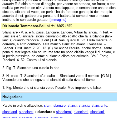
buttarla là
è dirla a modo di saggio, per vedere se attacca, se frutta; o con
malizia per vedere se altri vi resta accalappiato, e sentendone una ne dica
dieci su ciò che si vuole; se però s'ha da fare con gente più destra e più
accorta di noi, gettare una parola, o il buttarla là come si vuole, riesce
inutile, e le son parole gettate.
[immagine]
Dizionario Tommaseo-Bellini
del 1865-1879
Slanciare
- V. a. e N. pass. Lanciare. Lanceo, Vibrar la lancia, in Tert. –
Lanciare e Slanciare, alcuni derivano dallo scatto che fa la bilancia (lanx,
lancis) quando trabocca. [Cont.] Fal. Vas. quadri II. 22. Dalla maretta, o
corrente, e altro contrario, sarà manco slanciato avanti il vassello. =
Segner. Crist. instr. 2. 20. 12. (C) Nè anche l'aquila, finchè dorme, sente
pena di star legata allo scuro: ma fate un poco ch'ella vegga il dì chiaro, e
la preda prossima, oh come si slancia allora per arrivarla! [Val.] Fortig.
Ricciard. 4. 52. Contro lui si slancia.
2. Fig. T. Slanciare una cupola in alto.
3. N. pass. T. Slanciarsi d'un salto. – Slanciarsi verso il nemico. [G.M.]
Vedendo uno che annegava, si slanciò di sulla riva nel fiume.
T. Fig. Mente che si slancia verso l'ideale. Mod improprio e falso.
Navigazione
Parole in ordine alfabetico:
slam
,
slamare
,
slanci
,
slancia
,
slanciante
,
slancianti
,
slanciarci
«
slanciare
»
slanciarmi
,
slanciarsi
,
slanciarti
,