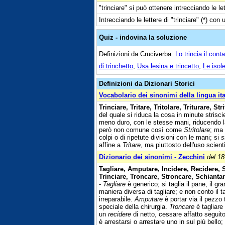
"trinciare" si può ottenere intrecciando le let
Intrecciando le lettere di "trinciare" (*) con 
Quiz - indovina la soluzione
Definizioni da Cruciverba:
Lo trincia il cont
di trinchetto
,
Usa lesina e trincetto
,
Le isol
Definizioni da Dizionari Storici
Vocabolario dei sinonimi della lingua it
Trinciare, Tritare, Tritolare, Triturare, Str
del quale si riduca la cosa in minute strisci
meno duro, con le stesse mani, riducendo l
però non comune così come
Stritolare
; ma 
colpi o di ripetute divisioni con le mani; si
s
affine a
Tritare
, ma piuttosto dell'uso scient
Dizionario dei sinonimi - Zecchini
del 1
Tagliare, Amputare, Incidere, Recidere,
Trinciare, Troncare, Stroncare, Schianta
-
Tagliare
è generico; si taglia il pane, il gr
maniera diversa di tagliare; e non conto il t
irreparabile.
Amputare
è portar via il pezzo
speciale della chirurgia.
Troncare
è tagliare
un
recidere
di netto, cessare affatto seguit
è arrestarsi o arrestare uno in sul più bello