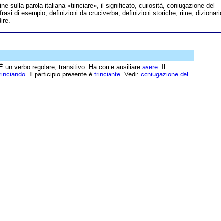
line sulla parola italiana «trinciare», il significato, curiosità, coniugazione del
frasi di esempio, definizioni da cruciverba, definizioni storiche, rime, dizionari
ire.
È un verbo regolare, transitivo. Ha come ausiliare
avere
. Il
trinciando
. Il participio presente è
trinciante
. Vedi:
coniugazione del