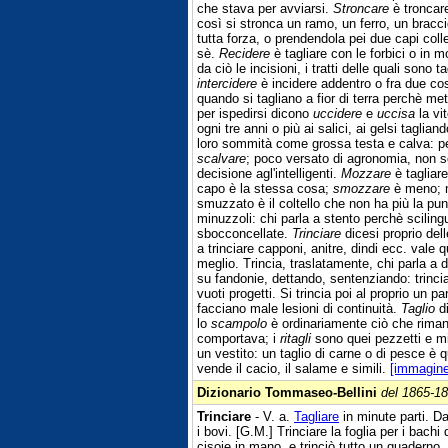
che stava per avviarsi.
Stroncare
è troncare
così si stronca un ramo, un ferro, un bracc
tutta forza, o prendendola pei due capi col
sè.
Recidere
è tagliare con le forbici o in 
da ciò le incisioni, i tratti delle quali sono 
intercidere
è incidere addentro o fra due cos
quando si tagliano a fior di terra perchè m
per ispedirsi dicono
uccidere
e
uccisa
la vi
ogni tre anni o più ai salici, ai gelsi taglia
loro sommità come grossa testa e calva: pe
scalvare
; poco versato di agronomia, non s
decisione agl'intelligenti.
Mozzare
è tagliare
capo è la stessa cosa;
smozzare
è meno; n
smuzzato è il coltello che non ha più la p
minuzzoli: chi parla a stento perchè scilin
sbocconcellate.
Trinciare
dicesi proprio del
a trinciare capponi, anitre, dindi ecc. vale
meglio. Trincia, traslatamente, chi parla a dr
su fandonie, dettando, sentenziando: trincia 
vuoti progetti. Si trincia poi al proprio un
facciano male lesioni di continuità.
Taglio
di
lo
scampolo
è ordinariamente ciò che riman
comportava; i
ritagli
sono quei pezzetti e min
un vestito: un taglio di carne o di pesce è 
vende il cacio, il salame e simili.
[immagine
Dizionario Tommaseo-Bellini
del 1865-1
Trinciare
- V. a.
Tagliare
in minute parti. Da
i bovi. [G.M.] Trinciare la foglia per i bachi
cisoje in mano, e trinciò tutto un quaderno. 