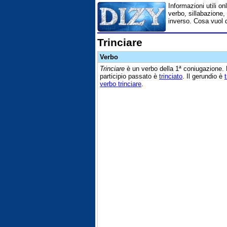
Informazioni utili on
verbo, sillabazione, 
inverso. Cosa vuol d
Trinciare
Verbo
Trinciare
è un verbo della 1ª coniugazione. 
participio passato è
trinciato
. Il gerundio è
verbo trinciare
.