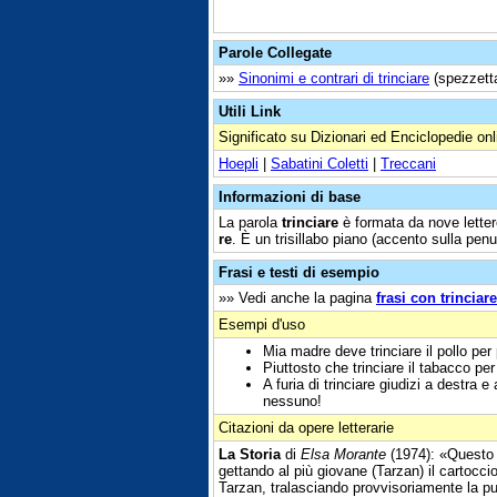
Parole Collegate
»»
Sinonimi e contrari di trinciare
(spezzettar
Utili Link
Significato su Dizionari ed Enciclopedie onl
Hoepli
|
Sabatini Coletti
|
Treccani
Informazioni di base
La parola
trinciare
è formata da nove lettere
re
. È un trisillabo piano (accento sulla penu
Frasi e testi di esempio
»» Vedi anche la pagina
frasi con trinciare
Esempi d'uso
Mia madre deve trinciare il pollo per
Piuttosto che trinciare il tabacco per
A furia di trinciare giudizi a destra
nessuno!
Citazioni da opere letterarie
La Storia
di
Elsa Morante
(1974): «Questo 
gettando al più giovane (Tarzan) il cartocci
Tarzan, tralasciando provvisoriamente la puli