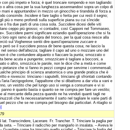
 con più impeto e forza; è quel troncare rompendo e non tagliando:
io o altra cosa per la sua lunghezza assennandovi sopra un colpo di
le mani e appuntandovi in mezzo un ginocchio e tirandola di forza a
modo consimile.
Incidere
è fare taglio o ferita per cui resti il segno;
tagli più o meno profondi sulla superficie piana su cui s'incide:
e o fra due parti di una cosa sola.
Succidere
dicesi delle viti
ettano ceppo più grosso; «i contadini, così Capponi nel Tommaseo,
te». Succidere parmi significare eziandio quell'operazione che si fa
ndo loro ogni ramo al disopra del tronco, per la qual cosa riesce alla
rciò sul Vogherese sentii dire quest'operazione
zuccare
e
o però se il succidere possa dir bene questa cosa; ne lascio la
 nel senso dell'altezza; tagliare il capo ad uno o mozzare uno del
on è che contundere alquanto o fiaccare la punta; smozzato o
unta bene acuta e pungente;
smozzicare
è tagliare a bocconi, a
guato o altro, smozzica le parole, non le dice che a metà e come
le pietanze che si fanno in pezzi congrui per servirne i commensali;
 qualche principio di scienza anatomica o una grande pratica che è
itto e rovescio: trinciano i saputelli, trinciano gli sfrontati contando
l'aria l'arzigogolone, l'appaltone che si dibattono a dar vita a vani e
 panno, un vestito che pel lungo uso si venga a consumare e vi si
 panno è quanto basta o quanto se ne compra per fare un vestito;
e al mercante della pezza quando ne ha venduti quanti tagli ne
uzzoli che fa necessariamente il sarto nel tagliare le varie parti di
quel pezzo che se ne compra pel bisogno dai particolari. A ritaglio si
]
879
l lat. Transcindere, Lacerare. Fr. Trancher. T. Trinciare la paglia per
 da seta. – Trinciare il radicchio per mangiarlo in insalata. – Aveva le
– Guardate come ha trinciato quello scialle! – Trinciare la foglia del