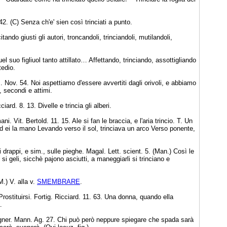
2. (C) Senza ch'e' sien così trinciati a punto.
tando giusti gli autori, troncandoli, trinciandoli, mutilandoli,
el suo figliuol tanto attillato… Affettando, trinciando, assottigliando
tedio.
. Nov. 54. Noi aspettiamo d'essere avvertiti dagli orivoli, e abbiamo
, secondi e attimi.
ard. 8. 13. Divelle e trincia gli alberi.
ani. Vit. Bertold. 11. 15. Ale si fan le braccia, e l'aria trincio. T. Un
d ei la mano Levando verso il sol, trinciava un arco Verso ponente,
 drappi, e sim., sulle pieghe. Magal. Lett. scient. 5. (Man.) Così le
 si geli, sicchè pajono asciutti, a maneggiarli si trinciano e
M.) V. alla v.
SMEMBRARE
.
 Prostituirsi. Fortig. Ricciard. 11. 63. Una donna, quando ella
.
Segner. Mann. Ag. 27. Chi può però neppure spiegare che spada sarà