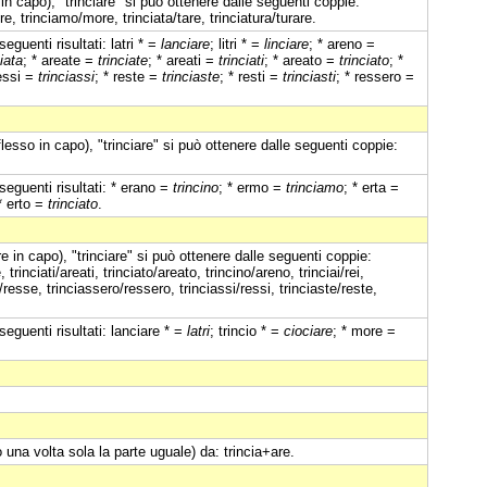
in capo), "trinciare" si può ottenere dalle seguenti coppie:
ire, trinciamo/more, trinciata/tare, trinciatura/turare.
eguenti risultati: latri * =
lanciare
; litri * =
linciare
; * areno =
ciata
; * areate =
trinciate
; * areati =
trinciati
; * areato =
trinciato
; *
ressi =
trinciassi
; * reste =
trinciaste
; * resti =
trinciasti
; * ressero =
flesso in capo), "trinciare" si può ottenere dalle seguenti coppie:
seguenti risultati: * erano =
trincino
; * ermo =
trinciamo
; * erta =
* erto =
trinciato
.
 in capo), "trinciare" si può ottenere dalle seguenti coppie:
 trinciati/areati, trinciato/areato, trincino/areno, trinciai/rei,
resse, trinciassero/ressero, trinciassi/ressi, trinciaste/reste,
seguenti risultati: lanciare * =
latri
; trincio * =
ciociare
; * more =
 una volta sola la parte uguale) da: trincia+are.