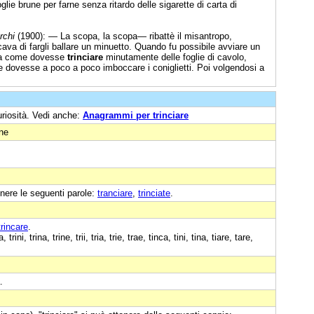
glie brune per farne senza ritardo delle sigarette di carta di
rchi
(1900): — La scopa, la scopa— ribattè il misantropo,
rcava di fargli ballare un minuetto. Quando fu possibile avviare un
ora come dovesse
trinciare
minutamente delle foglie di cavolo,
e dovesse a poco a poco imboccare i coniglietti. Poi volgendosi a
uriosità. Vedi anche:
Anagrammi per trinciare
one
nere le seguenti parole:
tranciare
,
trinciate
.
trincare
.
ini, trina, trine, trii, tria, trie, trae, tinca, tini, tina, tiare, tare,
.