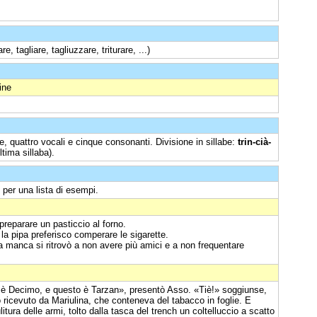
e, tagliare, tagliuzzare, triturare, ...)
ine
, quattro vocali e cinque consonanti. Divisione in sillabe:
trin-cià-
ltima sillaba).
per una lista di esempi.
 preparare un pasticcio al forno.
 la pipa preferisco comperare le sigarette.
 e a manca si ritrovò a non avere più amici e a non frequentare
è Decimo, e questo è Tarzan», presentò Asso. «Tiè!» soggiunse,
o ricevuto da Mariulina, che conteneva del tabacco in foglie. E
tura delle armi, tolto dalla tasca del trench un coltelluccio a scatto