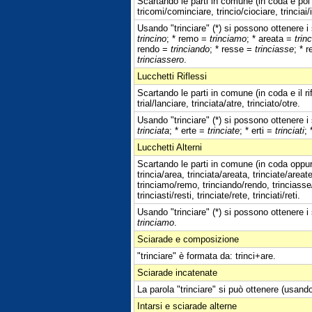
Scartando le parti in comune (in coda e poi 
tricomi/cominciare, trincio/ciociare, trinciai/
Usando "trinciare" (*) si possono ottenere i s
trincino
; * remo =
trinciamo
; * areata =
trin
rendo =
trinciando
; * resse =
trinciasse
; * 
trinciassero
.
Lucchetti Riflessi
Scartando le parti in comune (in coda e il ri
trial/lanciare, trinciata/atre, trinciato/otre.
Usando "trinciare" (*) si possono ottenere i 
trinciata
; * erte =
trinciate
; * erti =
trinciati
; 
Lucchetti Alterni
Scartando le parti in comune (in coda oppure
trincia/area, trinciata/areata, trinciate/areate,
trinciamo/remo, trinciando/rendo, trinciasse/
trinciasti/resti, trinciate/rete, trinciati/reti.
Usando "trinciare" (*) si possono ottenere i 
trinciamo
.
Sciarade e composizione
"trinciare" è formata da: trinci+are.
Sciarade incatenate
La parola "trinciare" si può ottenere (usando
Intarsi e sciarade alterne