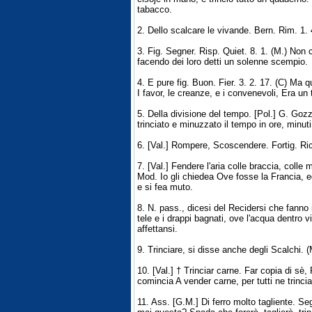
tabacco.
2. Dello scalcare le vivande. Bern. Rim. 1. 4
3. Fig. Segner. Risp. Quiet. 8. 1. (M.) Non ci
facendo dei loro detti un solenne scempio.
4. E pure fig. Buon. Fier. 3. 2. 17. (C) Ma qu
I favor, le creanze, e i convenevoli, Era un 
5. Della divisione del tempo. [Pol.] G. Gozz
trinciato e minuzzato il tempo in ore, minuti
6. [Val.] Rompere, Scoscendere. Fortig. Ricci
7. [Val.] Fendere l'aria colle braccia, colle m
Mod. Io gli chiedea Ove fosse la Francia, e
e si fea muto.
8. N. pass., dicesi del Recidersi che fanno i
tele e i drappi bagnati, ove l'acqua dentro vi
affettansi.
9. Trinciare, si disse anche degli Scalchi. (
10. [Val.] † Trinciar carne. Far copia di sè,
comincia A vender carne, per tutti ne trincia
11. Ass. [G.M.] Di ferro molto tagliente. 