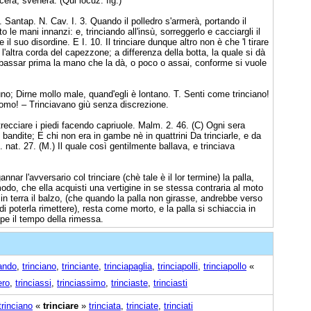
cerà, svenerà. (Qui locuz. fig.)
.). Santap. N. Cav. I. 3. Quando il polledro s'armerà, portando il
 le mani innanzi: e, trinciando all'insù, sorreggerlo e cacciargli il
l suo disordine. E I. 10. Il trinciare dunque altro non è che 'l tirare
l'altra corda del capezzone; a differenza della botta, la quale si dà
bbassar prima la mano che la dà, o poco o assai, conforme si vuole
uno; Dirne mollo male, quand'egli è lontano. T. Senti come trinciano!
omo! – Trinciavano giù senza discrezione.
ntrecciare i piedi facendo capriuole. Malm. 2. 46. (C) Ogni sera
e bandite; E chi non era in gambe nè in quattrini Da trinciarle, e da
 nat. 27. (M.) Il quale così gentilmente ballava, e trinciava
annar l'avversario col trinciare (chè tale è il lor termine) la palla,
modo, che ella acquisti una vertigine in se stessa contraria al moto
 in terra il balzo, (che quando la palla non girasse, andrebbe verso
i poterla rimettere), resta come morto, e la palla si schiaccia in
mpe il tempo della rimessa.
iando
,
trinciano
,
trinciante
,
trinciapaglia
,
trinciapolli
,
trinciapollo
«
ero
,
trinciassi
,
trinciassimo
,
trinciaste
,
trinciasti
trinciano
«
trinciare
»
trinciata
,
trinciate
,
trinciati