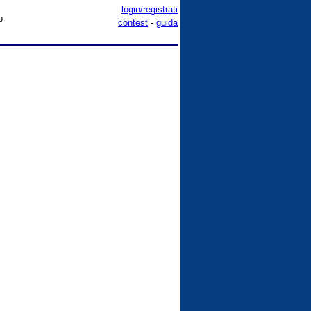
login/registrati
o
contest
-
guida