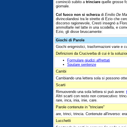
cominciò subito a
trinciare
quelle grosse fo
giornale.
Col fuoco non si scherza
di
Emilio De Ma
divincolandosi tra le strette di Ezio che ce
discorso ragionevole, Cresti insegnò a Fl
ammollarle nel latte in una scodella, e com
Ezio, gli disse bruscamente:
Giochi di Parole
Giochi enigmistici, trasformazioni varie e c
Definizioni da Cruciverba di cui è la soluzi
Formulare giudizi affrettati
Sputare sentenze
Cambi
Cambiando una lettera sola si possono otte
Scarti
Rimuovendo una sola lettera si può avere:
Altri scarti con resto non consecutivo: trinca, tr
rare, inca, inia, inie, care.
Parole contenute in "trinciare"
are, trinci, trincia. Contenute all'inverso: era
Lucchetti