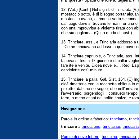
mai questa? Spada che forerà, taglierà, trin
12. (Vet.) [Cont.] Nel signif. di Trinciata (V
mostaccio sotto, è di bisogno portar alquanto
mostaccio avanti, altrimenti saría secondare i
dal luogo dove si trovano le mani, or una or 
con una improvvisa e violente tirata con a
che sia gagliarda. (Qui a modo di sost.)
13. Trinciare, ass., e Trinciarla addosso a 
– Come trinciavano addosso a quel pover'u
14. Trinciare capriuole, o Trinciarle, ass. I
facevansi festini Di giuoco e di ballar vegli
fare ite e venite, Dicea novelle,… Red. Esp.
capriolette così minute…
15. Trinciare la palla. Gal. Sist. 154. (C) Ing
cioè rimetterla con la racchetta obliqua in 
projetto; dal che ne segue, che nell'arrivare
l'avversario, porgendogli il consueto tempo d
terra, o meno assai del solito ribalza, e ro
Navigazione
Parole in ordine alfabetico:
trinciamo
,
trinc
trinciare
»
trinciarono
,
trinciasse
,
trinciass
Parole di nove lettere
:
trinchino
,
trinciamo
,