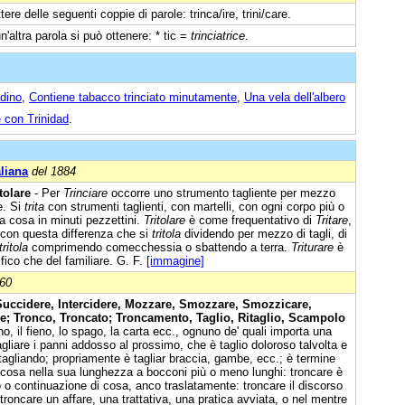
tere delle seguenti coppie di parole: trinca/ire, trini/care.
un'altra parola si può ottenere: * tic =
trinciatrice
.
adino
,
Contiene tabacco trinciato minutamente
,
Una vela dell'albero
e con Trinidad
.
aliana
del 1884
itolare
- Per
Trinciare
occorre uno strumento tagliente per mezzo
e. Si
trita
con strumenti taglienti, con martelli, con ogni corpo più o
a cosa in minuti pezzettini.
Tritolare
è come frequentativo di
Tritare
,
con questa differenza che si
tritola
dividendo per mezzo di tagli, di
tritola
comprimendo comecchessia o sbattendo a terra.
Triturare
è
ifico che del familiare. G. F.
[immagine]
860
 Succidere, Intercidere, Mozzare, Smozzare, Smozzicare,
re; Tronco, Troncato; Troncamento, Taglio, Ritaglio, Scampolo
ano, il fieno, lo spago, la carta ecc., ognuno de' quali importa una
agliare i panni addosso al prossimo, che è taglio doloroso talvolta e
 tagliando; propriamente è tagliar braccia, gambe, ecc.; è termine
 cosa nella sua lunghezza a bocconi più o meno lunghi: troncare è
o o continuazione di cosa, anco traslatamente: troncare il discorso
; troncare un affare, una trattativa, una pratica avviata, o nel mentre