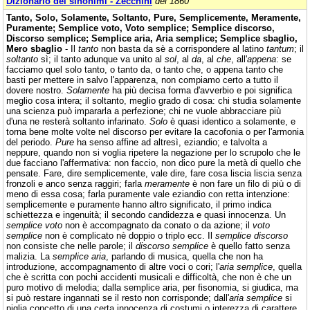
Dizionario dei sinonimi - Zecchini
del 1860
Tanto, Solo, Solamente, Soltanto, Pure, Semplicemente, Meramente,
Puramente; Semplice voto, Voto semplice; Semplice discorso,
Discorso semplice; Semplice aria, Aria semplice; Semplice sbaglio,
Mero sbaglio
- Il
tanto
non basta da sè a corrispondere al latino
tantum
; il
soltanto
sì; il tanto adunque va unito al
sol
, al
da
, al
che
, all'
appena
: se
facciamo quel solo tanto, o tanto da, o tanto che, o appena tanto che
basti per mettere in salvo l'apparenza, non compiamo certo a tutto il
dovere nostro.
Solamente
ha più decisa forma d'avverbio e poi significa
meglio cosa intera; il soltanto, meglio grado di cosa: chi studia solamente
una scienza può impararla a perfezione; chi ne vuole abbracciare più
d'una ne resterà soltanto infarinato.
Solo
è quasi identico a solamente, e
torna bene molte volte nel discorso per evitare la cacofonia o per l'armonia
del periodo.
Pure
ha senso affine ad altresì, eziandio; e talvolta a
neppure, quando non si voglia ripetere la negazione per lo scrupolo che le
due facciano l'affermativa: non faccio, non dico pure la metà di quello che
pensate. Fare, dire semplicemente, vale dire, fare cosa liscia liscia senza
fronzoli e anco senza raggiri; farla
meramente
è non fare un filo di più o di
meno di essa cosa; farla puramente vale eziandio con retta intenzione:
semplicemente e puramente hanno altro significato, il primo indica
schiettezza e ingenuità; il secondo candidezza e quasi innocenza. Un
semplice voto
non è accompagnato da conato o da azione; il
voto
semplice
non è complicato nè doppio o triplo ecc. Il
semplice discorso
non consiste che nelle parole; il
discorso semplice
è quello fatto senza
malizia. La
semplice aria
, parlando di musica, quella che non ha
introduzione, accompagnamento di altre voci o cori; l'
aria semplice
, quella
che è scritta con pochi accidenti musicali e difficoltà, che non è che un
puro motivo di melodia; dalla semplice aria, per fisonomia, si giudica, ma
si può restare ingannati se il resto non corrisponde; dall'
aria semplice
si
piglia concetto di una certa innocenza di costumi o interezza di carattere