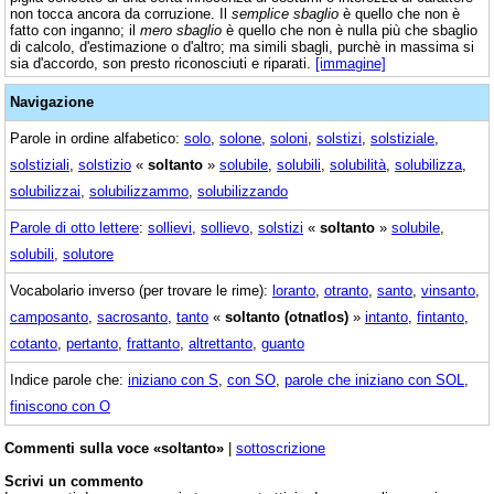
non tocca ancora da corruzione. Il
semplice sbaglio
è quello che non è
fatto con inganno; il
mero sbaglio
è quello che non è nulla più che sbaglio
di calcolo, d'estimazione o d'altro; ma simili sbagli, purchè in massima si
sia d'accordo, son presto riconosciuti e riparati.
[immagine]
Navigazione
Parole in ordine alfabetico:
solo
,
solone
,
soloni
,
solstizi
,
solstiziale
,
solstiziali
,
solstizio
«
soltanto
»
solubile
,
solubili
,
solubilità
,
solubilizza
,
solubilizzai
,
solubilizzammo
,
solubilizzando
Parole di otto lettere
:
sollievi
,
sollievo
,
solstizi
«
soltanto
»
solubile
,
solubili
,
solutore
Vocabolario inverso (per trovare le rime):
loranto
,
otranto
,
santo
,
vinsanto
,
camposanto
,
sacrosanto
,
tanto
«
soltanto (otnatlos)
»
intanto
,
fintanto
,
cotanto
,
pertanto
,
frattanto
,
altrettanto
,
guanto
Indice parole che:
iniziano con S
,
con SO
,
parole che iniziano con SOL
,
finiscono con O
Commenti sulla voce «soltanto»
|
sottoscrizione
Scrivi un commento