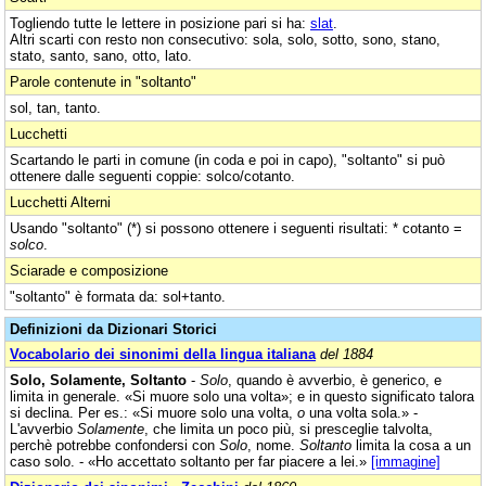
Togliendo tutte le lettere in posizione pari si ha:
slat
.
Altri scarti con resto non consecutivo: sola, solo, sotto, sono, stano,
stato, santo, sano, otto, lato.
Parole contenute in "soltanto"
sol, tan, tanto.
Lucchetti
Scartando le parti in comune (in coda e poi in capo), "soltanto" si può
ottenere dalle seguenti coppie: solco/cotanto.
Lucchetti Alterni
Usando "soltanto" (*) si possono ottenere i seguenti risultati: * cotanto =
solco
.
Sciarade e composizione
"soltanto" è formata da: sol+tanto.
Definizioni da Dizionari Storici
Vocabolario dei sinonimi della lingua italiana
del 1884
Solo, Solamente, Soltanto
-
Solo
, quando è avverbio, è generico, e
limita in generale. «Si muore solo una volta»; e in questo significato talora
si declina. Per es.: «Si muore solo una volta,
o
una volta sola.» -
L'avverbio
Solamente
, che limita un poco più, si presceglie talvolta,
perchè potrebbe confondersi con
Solo
, nome.
Soltanto
limita la cosa a un
caso solo. - «Ho accettato soltanto per far piacere a lei.»
[immagine]