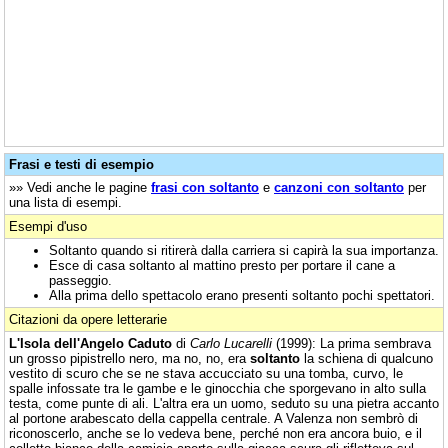
Frasi e testi di esempio
»» Vedi anche le pagine
frasi con soltanto
e
canzoni con soltanto
per
una lista di esempi.
Esempi d'uso
Soltanto quando si ritirerà dalla carriera si capirà la sua importanza.
Esce di casa soltanto al mattino presto per portare il cane a
passeggio.
Alla prima dello spettacolo erano presenti soltanto pochi spettatori.
Citazioni da opere letterarie
L'Isola dell'Angelo Caduto
di
Carlo Lucarelli
(1999): La prima sembrava
un grosso pipistrello nero, ma no, no, era
soltanto
la schiena di qualcuno
vestito di scuro che se ne stava accucciato su una tomba, curvo, le
spalle infossate tra le gambe e le ginocchia che sporgevano in alto sulla
testa, come punte di ali. L'altra era un uomo, seduto su una pietra accanto
al portone arabescato della cappella centrale. A Valenza non sembrò di
riconoscerlo, anche se lo vedeva bene, perché non era ancora buio, e il