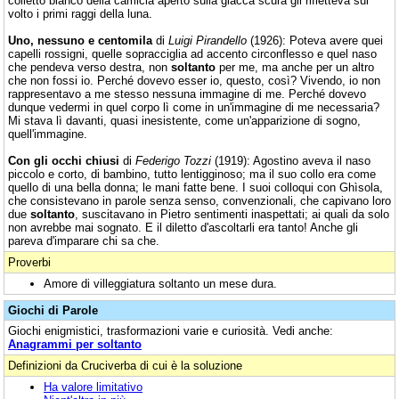
colletto bianco della camicia aperto sulla giacca scura gli rifletteva sul
volto i primi raggi della luna.
Uno, nessuno e centomila
di
Luigi Pirandello
(1926): Poteva avere quei
capelli rossigni, quelle sopracciglia ad accento circonflesso e quel naso
che pendeva verso destra, non
soltanto
per me, ma anche per un altro
che non fossi io. Perché dovevo esser io, questo, così? Vivendo, io non
rappresentavo a me stesso nessuna immagine di me. Perché dovevo
dunque vedermi in quel corpo lì come in un'immagine di me necessaria?
Mi stava lì davanti, quasi inesistente, come un'apparizione di sogno,
quell'immagine.
Con gli occhi chiusi
di
Federigo Tozzi
(1919): Agostino aveva il naso
piccolo e corto, di bambino, tutto lentigginoso; ma il suo collo era come
quello di una bella donna; le mani fatte bene. I suoi colloqui con Ghìsola,
che consistevano in parole senza senso, convenzionali, che capivano loro
due
soltanto
, suscitavano in Pietro sentimenti inaspettati; ai quali da solo
non avrebbe mai sognato. E il diletto d'ascoltarli era tanto! Anche gli
pareva d'imparare chi sa che.
Proverbi
Amore di villeggiatura soltanto un mese dura.
Giochi di Parole
Giochi enigmistici, trasformazioni varie e curiosità. Vedi anche:
Anagrammi per soltanto
Definizioni da Cruciverba di cui è la soluzione
Ha valore limitativo