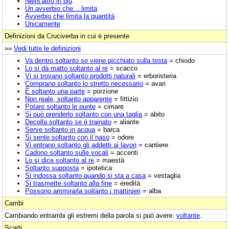
Nient'altro in più
Un avverbio che... limita
Avverbio che limita la quantità
Unicamente
Definizioni da Cruciverba in cui è presente
»»
Vedi tutte le definizioni
Va dentro soltanto se viene picchiato sulla testa
= chiodo
Lo si dà matto soltanto al re
= scacco
Vi si trovano soltanto prodotti naturali
= erboristeria
Comprano soltanto lo stretto necessario
= avari
È soltanto una parte
= porzione
Non reale, soltanto apparente
= fittizio
Potare soltanto le punte
= cimare
Si può prenderlo soltanto con una taglia
= abito
Decolla soltanto se è trainato
= aliante
Serve soltanto in acqua
= barca
Si sente soltanto con il naso
= odore
Vi entrano soltanto gli addetti ai lavori
= cantiere
Cadono soltanto sulle vocali
= accenti
Lo si dice soltanto al re
= maestà
Soltanto supposta
= ipotetica
Si indossa soltanto quando si sta a casa
= vestaglia
Si trasmette soltanto alla fine
= eredità
Possono ammirarla soltanto i mattinieri
= alba
Cambi
Cambiando entrambi gli estremi della parola si può avere:
voltante
.
Scarti