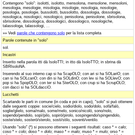
Contengono "solo": isolotti, isolotto, mensolona, mensolone, mensoloni,
mesologia, mesologie, misologia, misologie, nosologia, nosologie,
posologia, posologie, bussolotti, bussolotto, dossologia, dossologie,
nosologica, nosologici, nosologico, penisolona, penisolone, sbrisolona,
sbrisolone, dossologica, dossologici, dossologico, nosologiche,
talassologa, talassologi, ...
»» Vedi
parole che contengono solo
per la lista completa
Parole contenute in "solo"
sol.
Incastri
Inserito nella parola itti dà IsoloTTI; in itto dà IsoloTTO; in sbrina dà
SBRIsoloNA.
Inserendo al suo interno cap si ha ScapOLO; con ari si ha SOLariO; con
can si ha SOLcanO; con din si ha SOLdinO; con lev si ha SOLlevO; con
pop si ha SpopOLO; con ter si ha SterOLO; con crup si ha ScrupOLO;
con dacci si ha SOLdacciO.
Lucchetti
Scartando le parti in comune (in coda e poi in capo), "solo" si può ottenere
dalle seguenti coppie: socie/cielo, sodio/diolo, sodo/dolo, sofà/falò,
soglie/glielo, soma/malo, some/melo, sonico/nicolò, sono/nolo,
sopendo/pendolo, sopì/pilo, sopirò/pirolo, sospingendo/spingendolo,
soste/stelo, sosterò/sterolo, sosti/stilo, soventi/ventilo.
Usando "solo" (*) si possono ottenere i seguenti risultati: caso * =
calo
;
coso * =
colo
; doso * =
dolo
; maso * =
malo
; muso * =
mulo
; orso * =