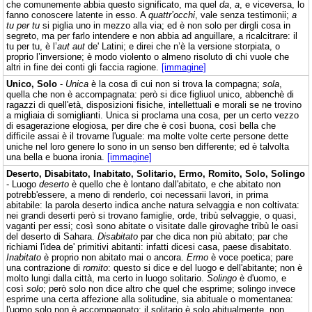
che comunemente abbia questo significato, ma quel
da
,
a
, e viceversa, lo
fanno conoscere latente in esso. A
quattr’occhi
, vale senza testimonii;
a
tu per tu
si piglia uno in mezzo alla via; ed è non solo per dirgli cosa in
segreto, ma per farlo intendere e non abbia ad anguillare, a ricalcitrare: il
tu per tu, è l’
aut aut
de' Latini; e direi che n’è la versione storpiata, o
proprio l’inversione; è modo violento o almeno risoluto di chi vuole che
altri in fine dei conti gli faccia ragione.
[immagine]
Unico, Solo
-
Unica
è la cosa di cui non si trova la compagna;
sola
,
quella che non è accompagnata: però si dice figliuol unico, abbenchè di
ragazzi di quell'età, disposizioni fisiche, intellettuali e morali se ne trovino
a migliaia di somiglianti. Unica si proclama una cosa, per un certo vezzo
di esagerazione elogiosa, per dire che è così buona, così bella che
difficile assai è il trovarne l'uguale: ma molte volte certe persone dette
uniche nel loro genere lo sono in un senso ben differente; ed è talvolta
una bella e buona ironia.
[immagine]
Deserto, Disabitato, Inabitato, Solitario, Ermo, Romito, Solo, Solingo
- Luogo
deserto
è quello che è lontano dall'abitato, e che abitato non
potrebb'essere, a meno di renderlo, coi necessarii lavori, in prima
abitabile: la parola deserto indica anche natura selvaggia e non coltivata:
nei grandi deserti però si trovano famiglie, orde, tribù selvaggie, o quasi,
vaganti per essi; così sono abitate o visitate dalle girovaghe tribù le oasi
del deserto di Sahara.
Disabitato
par che dica non più abitato; par che
richiami l'idea de' primitivi abitanti: infatti dicesi casa, paese disabitato.
Inabitato
è proprio non abitato mai o ancora.
Ermo
è voce poetica; pare
una contrazione di
romito
: questo si dice e del luogo e dell'abitante; non è
molto lungi dalla città, ma certo in luogo solitario.
Solingo
è d'uomo, e
così
solo
; però solo non dice altro che quel che esprime; solingo invece
esprime una certa affezione alla solitudine, sia abituale o momentanea:
l'uomo solo non è accompagnato; il solitario è solo abitualmente, non