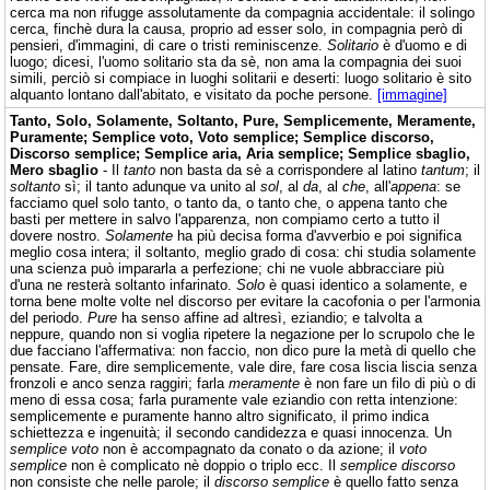
cerca ma non rifugge assolutamente da compagnia accidentale: il solingo
cerca, finchè dura la causa, proprio ad esser solo, in compagnia però di
pensieri, d'immagini, di care o tristi reminiscenze.
Solitario
è d'uomo e di
luogo; dicesi, l'uomo solitario sta da sè, non ama la compagnia dei suoi
simili, perciò si compiace in luoghi solitarii e deserti: luogo solitario è sito
alquanto lontano dall'abitato, e visitato da poche persone.
[immagine]
Tanto, Solo, Solamente, Soltanto, Pure, Semplicemente, Meramente,
Puramente; Semplice voto, Voto semplice; Semplice discorso,
Discorso semplice; Semplice aria, Aria semplice; Semplice sbaglio,
Mero sbaglio
- Il
tanto
non basta da sè a corrispondere al latino
tantum
; il
soltanto
sì; il tanto adunque va unito al
sol
, al
da
, al
che
, all'
appena
: se
facciamo quel solo tanto, o tanto da, o tanto che, o appena tanto che
basti per mettere in salvo l'apparenza, non compiamo certo a tutto il
dovere nostro.
Solamente
ha più decisa forma d'avverbio e poi significa
meglio cosa intera; il soltanto, meglio grado di cosa: chi studia solamente
una scienza può impararla a perfezione; chi ne vuole abbracciare più
d'una ne resterà soltanto infarinato.
Solo
è quasi identico a solamente, e
torna bene molte volte nel discorso per evitare la cacofonia o per l'armonia
del periodo.
Pure
ha senso affine ad altresì, eziandio; e talvolta a
neppure, quando non si voglia ripetere la negazione per lo scrupolo che le
due facciano l'affermativa: non faccio, non dico pure la metà di quello che
pensate. Fare, dire semplicemente, vale dire, fare cosa liscia liscia senza
fronzoli e anco senza raggiri; farla
meramente
è non fare un filo di più o di
meno di essa cosa; farla puramente vale eziandio con retta intenzione:
semplicemente e puramente hanno altro significato, il primo indica
schiettezza e ingenuità; il secondo candidezza e quasi innocenza. Un
semplice voto
non è accompagnato da conato o da azione; il
voto
semplice
non è complicato nè doppio o triplo ecc. Il
semplice discorso
non consiste che nelle parole; il
discorso semplice
è quello fatto senza