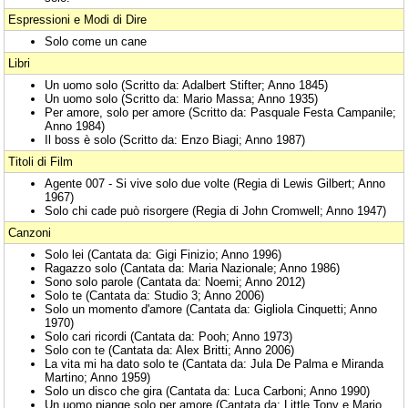
Espressioni e Modi di Dire
Solo come un cane
Libri
Un uomo solo (Scritto da: Adalbert Stifter; Anno 1845)
Un uomo solo (Scritto da: Mario Massa; Anno 1935)
Per amore, solo per amore (Scritto da: Pasquale Festa Campanile;
Anno 1984)
Il boss è solo (Scritto da: Enzo Biagi; Anno 1987)
Titoli di Film
Agente 007 - Si vive solo due volte (Regia di Lewis Gilbert; Anno
1967)
Solo chi cade può risorgere (Regia di John Cromwell; Anno 1947)
Canzoni
Solo lei (Cantata da: Gigi Finizio; Anno 1996)
Ragazzo solo (Cantata da: Maria Nazionale; Anno 1986)
Sono solo parole (Cantata da: Noemi; Anno 2012)
Solo te (Cantata da: Studio 3; Anno 2006)
Solo un momento d'amore (Cantata da: Gigliola Cinquetti; Anno
1970)
Solo cari ricordi (Cantata da: Pooh; Anno 1973)
Solo con te (Cantata da: Alex Britti; Anno 2006)
La vita mi ha dato solo te (Cantata da: Jula De Palma e Miranda
Martino; Anno 1959)
Solo un disco che gira (Cantata da: Luca Carboni; Anno 1990)
Un uomo piange solo per amore (Cantata da: Little Tony e Mario