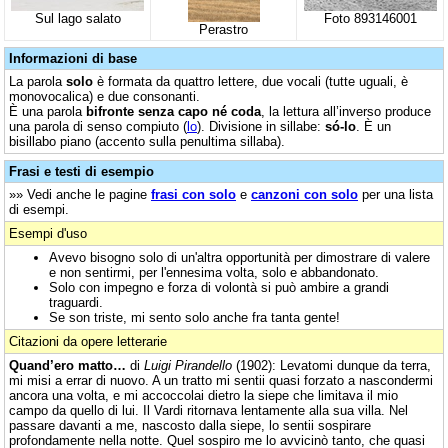
Sul lago salato
Foto 893146001
Perastro
Informazioni di base
La parola
solo
è formata da quattro lettere, due vocali (tutte uguali, è
monovocalica) e due consonanti.
È una parola
bifronte senza capo né coda
, la lettura all’inverso produce
una parola di senso compiuto (
lo
). Divisione in sillabe:
só-lo
. È un
bisillabo piano (accento sulla penultima sillaba).
Frasi e testi di esempio
»» Vedi anche le pagine
frasi con solo
e
canzoni con solo
per una lista
di esempi.
Esempi d'uso
Avevo bisogno solo di un'altra opportunità per dimostrare di valere
e non sentirmi, per l'ennesima volta, solo e abbandonato.
Solo con impegno e forza di volontà si può ambire a grandi
traguardi.
Se son triste, mi sento solo anche fra tanta gente!
Citazioni da opere letterarie
Quand’ero matto…
di
Luigi Pirandello
(1902): Levatomi dunque da terra,
mi misi a errar di nuovo. A un tratto mi sentii quasi forzato a nascondermi
ancora una volta, e mi accoccolai dietro la siepe che limitava il mio
campo da quello di lui. Il Vardi ritornava lentamente alla sua villa. Nel
passare davanti a me, nascosto dalla siepe, lo sentii sospirare
profondamente nella notte. Quel sospiro me lo avvicinò tanto, che quasi