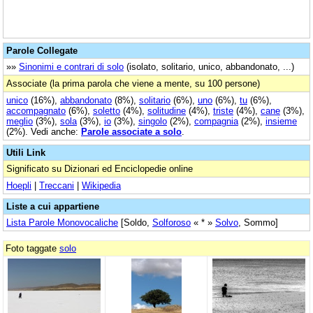
Parole Collegate
»»
Sinonimi e contrari di solo
(isolato, solitario, unico, abbandonato, ...)
Associate (la prima parola che viene a mente, su 100 persone)
unico
(16%),
abbandonato
(8%),
solitario
(6%),
uno
(6%),
tu
(6%),
accompagnato
(6%),
soletto
(4%),
solitudine
(4%),
triste
(4%),
cane
(3%),
meglio
(3%),
sola
(3%),
io
(3%),
singolo
(2%),
compagnia
(2%),
insieme
(2%). Vedi anche:
Parole associate a solo
.
Utili Link
Significato su Dizionari ed Enciclopedie online
Hoepli
|
Treccani
|
Wikipedia
Liste a cui appartiene
Lista Parole Monovocaliche
[Soldo,
Solforoso
« * »
Solvo
, Sommo]
Foto taggate
solo