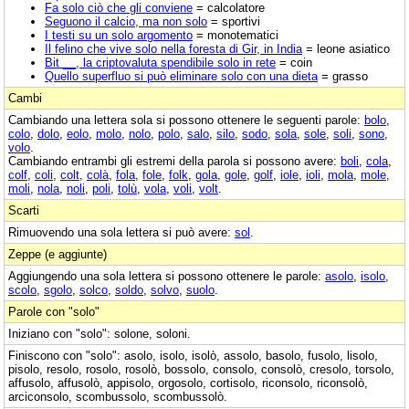
Fa solo ciò che gli conviene
= calcolatore
Seguono il calcio, ma non solo
= sportivi
I testi su un solo argomento
= monotematici
Il felino che vive solo nella foresta di Gir, in India
= leone asiatico
Bit __, la criptovaluta spendibile solo in rete
= coin
Quello superfluo si può eliminare solo con una dieta
= grasso
Cambi
Cambiando una lettera sola si possono ottenere le seguenti parole:
bolo
,
colo
,
dolo
,
eolo
,
molo
,
nolo
,
polo
,
salo
,
silo
,
sodo
,
sola
,
sole
,
soli
,
sono
,
volo
.
Cambiando entrambi gli estremi della parola si possono avere:
boli
,
cola
,
colf
,
coli
,
colt
,
colà
,
fola
,
fole
,
folk
,
gola
,
gole
,
golf
,
iole
,
ioli
,
mola
,
mole
,
moli
,
nola
,
noli
,
poli
,
tolù
,
vola
,
voli
,
volt
.
Scarti
Rimuovendo una sola lettera si può avere:
sol
.
Zeppe (e aggiunte)
Aggiungendo una sola lettera si possono ottenere le parole:
asolo
,
isolo
,
scolo
,
sgolo
,
solco
,
soldo
,
solvo
,
suolo
.
Parole con "solo"
Iniziano con "solo": solone, soloni.
Finiscono con "solo": asolo, isolo, isolò, assolo, basolo, fusolo, lisolo,
pisolo, resolo, rosolo, rosolò, bossolo, consolo, consolò, cresolo, torsolo,
affusolo, affusolò, appisolo, orgosolo, cortisolo, riconsolo, riconsolò,
arciconsolo, scombussolo, scombussolò.