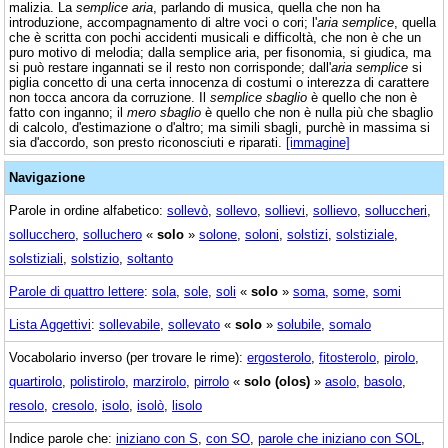
malizia. La
semplice aria
, parlando di musica, quella che non ha
introduzione, accompagnamento di altre voci o cori; l'
aria semplice
, quella
che è scritta con pochi accidenti musicali e difficoltà, che non è che un
puro motivo di melodia; dalla semplice aria, per fisonomia, si giudica, ma
si può restare ingannati se il resto non corrisponde; dall'
aria semplice
si
piglia concetto di una certa innocenza di costumi o interezza di carattere
non tocca ancora da corruzione. Il
semplice sbaglio
è quello che non è
fatto con inganno; il
mero sbaglio
è quello che non è nulla più che sbaglio
di calcolo, d'estimazione o d'altro; ma simili sbagli, purchè in massima si
sia d'accordo, son presto riconosciuti e riparati.
[immagine]
Navigazione
Parole in ordine alfabetico:
sollevò
,
sollevo
,
sollievi
,
sollievo
,
solluccheri
,
sollucchero
,
solluchero
«
solo
»
solone
,
soloni
,
solstizi
,
solstiziale
,
solstiziali
,
solstizio
,
soltanto
Parole di quattro lettere
:
sola
,
sole
,
soli
«
solo
»
soma
,
some
,
somi
Lista Aggettivi
:
sollevabile
,
sollevato
«
solo
»
solubile
,
somalo
Vocabolario inverso (per trovare le rime):
ergosterolo
,
fitosterolo
,
pirolo
,
quartirolo
,
polistirolo
,
marzirolo
,
pirrolo
«
solo (olos)
»
asolo
,
basolo
,
resolo
,
cresolo
,
isolo
,
isolò
,
lisolo
Indice parole che:
iniziano con S
,
con SO
,
parole che iniziano con SOL
,