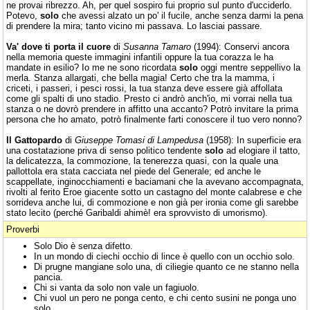
ne provai ribrezzo. Ah, per quel sospiro fui proprio sul punto d'ucciderlo.
Potevo,
solo
che avessi alzato un po' il fucile, anche senza darmi la pena
di prendere la mira; tanto vicino mi passava. Lo lasciai passare.
Va' dove ti porta il cuore
di
Susanna Tamaro
(1994): Conservi ancora
nella memoria queste immagini infantili oppure la tua corazza le ha
mandate in esilio? Io me ne sono ricordata
solo
oggi mentre seppellivo la
merla. Stanza allargati, che bella magia! Certo che tra la mamma, i
criceti, i passeri, i pesci rossi, la tua stanza deve essere già affollata
come gli spalti di uno stadio. Presto ci andrò anch'io, mi vorrai nella tua
stanza o ne dovrò prendere in affitto una accanto? Potrò invitare la prima
persona che ho amato, potrò finalmente farti conoscere il tuo vero nonno?
Il Gattopardo
di
Giuseppe Tomasi di Lampedusa
(1958): In superficie era
una costatazione priva di senso politico tendente
solo
ad elogiare il tatto,
la delicatezza, la commozione, la tenerezza quasi, con la quale una
pallottola era stata cacciata nel piede del Generale; ed anche le
scappellate, inginocchiamenti e baciamani che la avevano accompagnata,
rivolti al ferito Eroe giacente sotto un castagno del monte calabrese e che
sorrideva anche lui, di commozione e non già per ironia come gli sarebbe
stato lecito (perché Garibaldi ahimè! era sprovvisto di umorismo).
Proverbi
Solo Dio è senza difetto.
In un mondo di ciechi occhio di lince è quello con un occhio solo.
Di prugne mangiane solo una, di ciliegie quanto ce ne stanno nella
pancia.
Chi si vanta da solo non vale un fagiuolo.
Chi vuol un pero ne ponga cento, e chi cento susini ne ponga uno
solo.