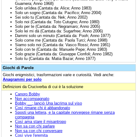
Guarnera; Anno 1968)
Solo un'idea (Cantata da: Alice; Anno 1983)
Solo un sogno (Cantata da: Pacifico; Anno 2004)
Sei solo tu (Cantata da: Nek; Anno 2002)
Solo noi (Cantata da: Toto Cutugno; Anno 1980)
Solo per te (Cantata da: Negramaro; Anno 2005)
Solo lei mi dà (Cantata da: Sugarfree; Anno 2006)
Dammi solo un minuto (Cantata da: Pooh; Anno 1977)
Solo come me (Cantata da: Paola Turci; Anno 1998)
Siamo solo noi (Cantata da: Vasco Rossi; Anno 1981)
Solo con te (Cantata da: Manuele Pepe; Anno 1983)
Solo grazie (Cantata da: Giuseppe Cionfoli; Anno 1982)
Solo tu (Cantata da: Matia Bazar; Anno 1977)
Giochi di Parole
Giochi enigmistici, trasformazioni varie e curiosità. Vedi anche:
Anagrammi per solo
Definizioni da Cruciverba di cui è la soluzione
Canoro Bobby
Non accompagnato
Bobby __: lanciò Una lacrima sul viso
Così rimane chi è abbandonato
Sposti una lettera, e la capitale norvegese rimane senza
compagnia
Così ama stare il misantropo
Non sa con chi parlare
Non sa con chi conversare
Così vive l'eremita