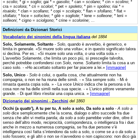
=
scolio
; * gi =
soglio
; gai * =
gasolio
; * can =
scolano
; * cin =
scolino
; *
cra =
scolora
; * cri =
scolori
; * pet =
spoleto
; * pin =
spolino
; riai * =
risaiolo
; * clan =
scollano
; * copi =
scolopio
; * flan =
sfollano
; * flat =
sfollato
; * foce =
sofocleo
; * gilè =
sogliole
; * lene =
solleone
; * lenì =
solleoni
; * cigno =
sciolgono
; * crine =
scolorine
; ...
Definizioni da Dizionari Storici
Vocabolario dei sinonimi della lingua italiana
del 1884
Solo, Solamente, Soltanto
-
Solo
, quando è avverbio, è generico, e
limita in generale. «Si muore solo una volta»; e in questo significato talora
si declina. Per es.: «Si muore solo una volta,
o
una volta sola.» -
L'avverbio
Solamente
, che limita un poco più, si presceglie talvolta,
perchè potrebbe confondersi con
Solo
, nome.
Soltanto
limita la cosa a un
caso solo. - «Ho accettato soltanto per far piacere a lei.»
[immagine]
Solo, Unico
-
Solo
è colui, o quella cosa, che attualmente non ha
compagnia, o non ne ha niuna delle simili. - « Sta sempre solo. - Mi è
rimasta questa copia sola. » - La voce
Unico
indica che la persona o la
cosa non ne ha delle simili nella sua specie. - « L'unico pittore veramente
grande. - Di quel libro n'esitai una copia unica. »
[immagine]
Dizionario dei sinonimi - Zecchini
del 1860
Occhi (a quattr'), A tu per tu, A solo a solo, Da solo a solo
-
A solo a
solo
dice semplicemente che la scena, dialogo o altro succede fra due
senza che altri vi metta parola;
da solo a solo
parrebbe voler dire, oltre il
senso dell’altro modo, reciprocità, corrispondenza, o intelligenza fra i due:
anche in mezzo a numerosa compagnia, se fra due persone v’è
intelligenza così fatta s’intendono da solo a solo, o come se
a
o
da
solo a
solo fossero; e gli altri o non se n’avvedono o non capiscono: non dico già