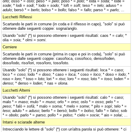
orlo
; osso * =
oslo
; peso * =
pelo
; poso * =
polo
; * loda =
soda
; * lode =
sode
; * lodi =
sodi
; * lodo =
sodo
; * loft =
soft
; teso * =
telo
; aduso * =
adulo
; bersò * =
berlo
; bolso * =
bollo
; falso * =
fallo
; parso * =
parlo
; ...
Lucchetti Riflessi
Scartando le parti in comune (in coda e il riflesso in capo), "solo" si può
ottenere dalle seguenti coppie: sogna/anglo.
Usando "solo" (*) si possono ottenere i seguenti risultati: caos * =
calo
; *
olia =
soia
; * olmi =
somi
.
Cerniere
Scartando le parti in comune (prima in capo e poi in coda), "solo" si può
ottenere dalle seguenti coppie: caso/loca, coso/loco, denso/loden,
doso/lodo, riso/lori, roso/loro, toso/loto.
Usando "solo" (*) si possono ottenere i seguenti risultati: loca * =
caso
;
loco * =
coso
; lodo * =
doso
; * caso =
loca
; * coso =
loco
; * doso =
lodo
; *
roso =
loro
; * toso =
loto
; lori * =
riso
; loro * =
roso
; loto * =
toso
; loden * =
denso
; * denso =
loden
; * nas =
olona
.
Lucchetti Alterni
Usando "solo" (*) si possono ottenere i seguenti risultati: calo * =
caso
;
malo * =
maso
; mulo * =
muso
; orlo * =
orso
; oslo * =
osso
; pelo * =
peso
; * falò =
sofà
; * malo =
soma
; * melo =
some
; * pilo =
sopì
; telo * =
teso
; adulo * =
aduso
; berlo * =
bersò
; bollo * =
bolso
; fallo * =
falso
; sob
* =
obolo
; parlo * =
parso
; pollo * =
polso
; * cielo =
socie
; * aio =
solai
; ...
Intarsi e sciarade alterne
Intrecciando le lettere di "solo" (*) con un'altra parola si può ottenere: * ci