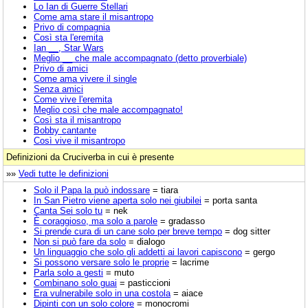
Lo Ian di Guerre Stellari
Come ama stare il misantropo
Privo di compagnia
Così sta l'eremita
Ian __, Star Wars
Meglio __ che male accompagnato (detto proverbiale)
Privo di amici
Come ama vivere il single
Senza amici
Come vive l'eremita
Meglio così che male accompagnato!
Così sta il misantropo
Bobby cantante
Così vive il misantropo
Definizioni da Cruciverba in cui è presente
»»
Vedi tutte le definizioni
Solo il Papa la può indossare
= tiara
In San Pietro viene aperta solo nei giubilei
= porta santa
Canta Sei solo tu
= nek
È coraggioso, ma solo a parole
= gradasso
Si prende cura di un cane solo per breve tempo
= dog sitter
Non si può fare da solo
= dialogo
Un linguaggio che solo gli addetti ai lavori capiscono
= gergo
Si possono versare solo le proprie
= lacrime
Parla solo a gesti
= muto
Combinano solo guai
= pasticcioni
Era vulnerabile solo in una costola
= aiace
Dipinti con un solo colore
= monocromi