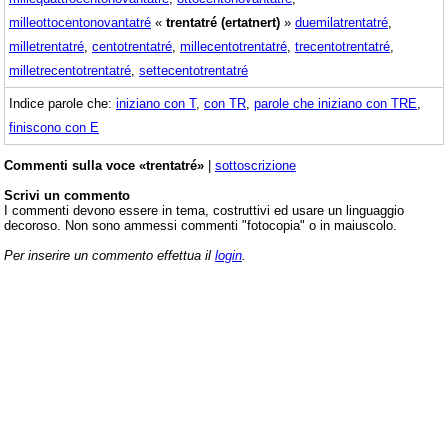
milleottocentonovantatré
«
trentatré (ertatnert)
»
duemilatrentatré
,
milletrentatré
,
centotrentatré
,
millecentotrentatré
,
trecentotrentatré
,
milletrecentotrentatré
,
settecentotrentatré
Indice parole che:
iniziano con T
,
con TR
,
parole che iniziano con TRE
,
finiscono con E
Commenti sulla voce «trentatré»
|
sottoscrizione
Scrivi un commento
I commenti devono essere in tema, costruttivi ed usare un linguaggio
decoroso. Non sono ammessi commenti "fotocopia" o in maiuscolo.
Per inserire un commento effettua il
login
.