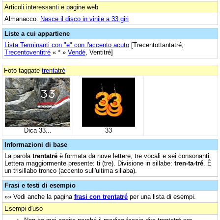
Articoli interessanti e pagine web
Almanacco:
Nasce il disco in vinile‎ a 33 giri
Liste a cui appartiene
Lista Terminanti con "e" con l'accento acuto
[Trecentottantatré,
Trecentoventitré
« * »
Vendé
, Ventitré]
Foto taggate
trentatré
Dica 33...
33
Informazioni di base
La parola
trentatré
è formata da nove lettere, tre vocali e sei consonanti.
Lettera maggiormente presente: ti (tre). Divisione in sillabe:
tren-ta-tré
. È
un trisillabo tronco (accento sull'ultima sillaba).
Frasi e testi di esempio
»» Vedi anche la pagina
frasi con trentatré
per una lista di esempi.
Esempi d'uso