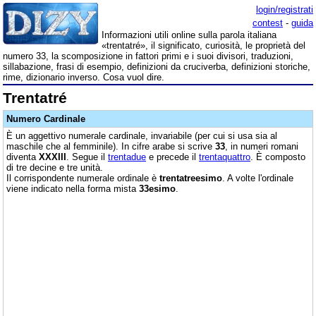
login/registrati
contest
-
guida
Informazioni utili online sulla parola italiana
«trentatré», il significato, curiosità, le proprietà del
numero 33, la scomposizione in fattori primi e i suoi divisori, traduzioni,
sillabazione, frasi di esempio, definizioni da cruciverba, definizioni storiche,
rime, dizionario inverso. Cosa vuol dire.
Trentatré
Numero Cardinale
È un aggettivo numerale cardinale, invariabile (per cui si usa sia al
maschile che al femminile). In cifre arabe si scrive
33
, in numeri romani
diventa
XXXIII
. Segue il
trentadue
e precede il
trentaquattro
. È composto
di tre decine e tre unità.
Il corrispondente numerale ordinale è
trentatreesimo
. A volte l'ordinale
viene indicato nella forma mista
33esimo
.