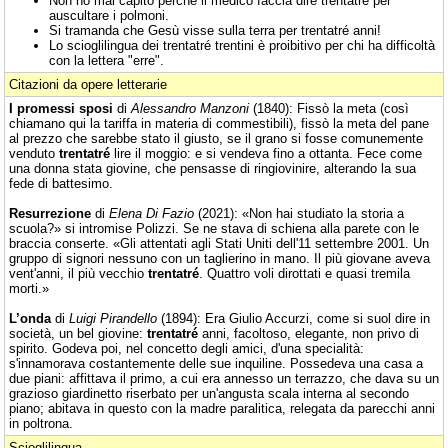
Non ho mai capito perché il medico faccia dire trentatré per
auscultare i polmoni.
Si tramanda che Gesù visse sulla terra per trentatré anni!
Lo scioglilingua dei trentatré trentini è proibitivo per chi ha difficoltà
con la lettera "erre".
Citazioni da opere letterarie
I promessi sposi
di
Alessandro Manzoni
(1840): Fissò la meta (così
chiamano qui la tariffa in materia di commestibili), fissò la meta del pane
al prezzo che sarebbe stato il giusto, se il grano si fosse comunemente
venduto
trentatré
lire il moggio: e si vendeva fino a ottanta. Fece come
una donna stata giovine, che pensasse di ringiovinire, alterando la sua
fede di battesimo.
Resurrezione
di
Elena Di Fazio
(2021): «Non hai studiato la storia a
scuola?» si intromise Polizzi. Se ne stava di schiena alla parete con le
braccia conserte. «Gli attentati agli Stati Uniti dell'11 settembre 2001. Un
gruppo di signori nessuno con un taglierino in mano. Il più giovane aveva
vent'anni, il più vecchio
trentatré
. Quattro voli dirottati e quasi tremila
morti.»
L’onda
di
Luigi Pirandello
(1894): Era Giulio Accurzi, come si suol dire in
società, un bel giovine:
trentatré
anni, facoltoso, elegante, non privo di
spirito. Godeva poi, nel concetto degli amici, d'una specialità:
s'innamorava costantemente delle sue inquiline. Possedeva una casa a
due piani: affittava il primo, a cui era annesso un terrazzo, che dava su un
grazioso giardinetto riserbato per un'angusta scala interna al secondo
piano; abitava in questo con la madre paralitica, relegata da parecchi anni
in poltrona.
Scioglilingua