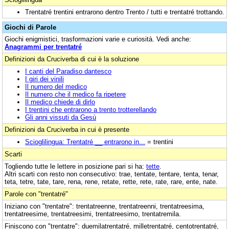
Trentatré trentini entrarono dentro Trento / tutti e trentatré trottando.
Giochi di Parole
Giochi enigmistici, trasformazioni varie e curiosità. Vedi anche:
Anagrammi per trentatré
Definizioni da Cruciverba di cui è la soluzione
I canti del Paradiso dantesco
I giri dei vinili
Il numero del medico
Il numero che il medico fa ripetere
Il medico chiede di dirlo
I trentini che entrarono a trento trotterellando
Gli anni vissuti da Gesù
Definizioni da Cruciverba in cui è presente
Scioglilingua: Trentatré __ entrarono in...
= trentini
Scarti
Togliendo tutte le lettere in posizione pari si ha:
tette
.
Altri scarti con resto non consecutivo: trae, tentate, tentare, tenta, tenar,
teta, tetre, tate, tare, rena, rene, retate, rette, rete, rate, rare, ente, nate.
Parole con "trentatré"
Iniziano con "trentatre": trentatreenne, trentatreenni, trentatreesima,
trentatreesime, trentatreesimi, trentatreesimo, trentatremila.
Finiscono con "trentatre": duemilatrentatré, milletrentatré, centotrentatré,