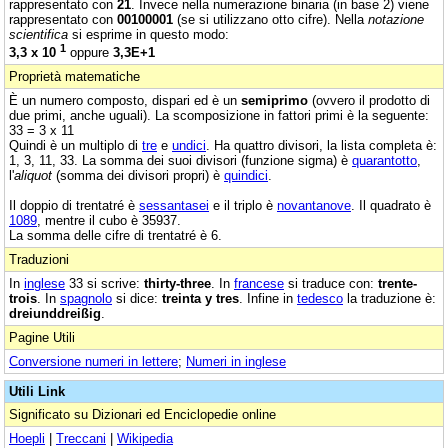
rappresentato con
21
. Invece nella numerazione binaria (in base 2) viene
rappresentato con
00100001
(se si utilizzano otto cifre). Nella
notazione
scientifica
si esprime in questo modo:
1
3,3 x 10
oppure
3,3E+1
Proprietà matematiche
È un numero composto, dispari ed è un
semiprimo
(ovvero il prodotto di
due primi, anche uguali). La scomposizione in fattori primi è la seguente:
33 = 3 x 11
Quindi è un multiplo di
tre
e
undici
. Ha quattro divisori, la lista completa è:
1, 3, 11, 33. La somma dei suoi divisori (funzione sigma) è
quarantotto
,
l'
aliquot
(somma dei divisori propri) è
quindici
.
Il doppio di trentatré è
sessantasei
e il triplo è
novantanove
. Il quadrato è
1089
, mentre il cubo è 35937.
La somma delle cifre di trentatré è 6.
Traduzioni
In
inglese
33 si scrive:
thirty-three
. In
francese
si traduce con:
trente-
trois
. In
spagnolo
si dice:
treinta y tres
. Infine in
tedesco
la traduzione è:
dreiunddreißig
.
Pagine Utili
Conversione numeri in lettere
;
Numeri in inglese
Utili Link
Significato su Dizionari ed Enciclopedie online
Hoepli
|
Treccani
|
Wikipedia