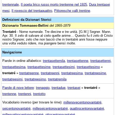
trentennale
,
Il poeta lirico russo morto trentenne nel 1925
,
Dura trentasei
mesi
,
Il rovescio del trentaquattro
,
Pittoresche valli trentine
.
Definizioni da Dizionari Storici
Dizionario Tommaseo-Bellini
del 1865-1879
Trentatré
- Nome numerale. Tre diecine e tre unità. [G.M.] Segner. Mann.
Apr. 30. Il zelo di salvare al cielo quelle anime… Questo fu il zelo di Cristo
nostro Signore; zelo che non lasciò che in trentatrè anni fosse neppure
una volta veduto ridere, ma piangere bensì molte.
Navigazione
Parole in ordine alfabetico:
trentasettemila
,
trentasettenne
,
trentasettenni
,
trentasettesima
,
trentasettesime
,
trentasettesimi
,
trentasettesimo
«
trentatré
»
trentatreenne
,
trentatreenni
,
trentatreesima
,
trentatreesime
,
trentatreesimi
,
trentatreesimo
,
trentatremila
Parole di nove lettere
:
trenaggio
,
trentadue
,
trentasei
«
trentatré
»
trentenne
,
trentenni
,
trentotto
Vocabolario inverso (per trovare le rime):
millenovecentonovantatré
,
seicentonovantatré
,
milleseicentonovantatré
,
quattrocentonovantatré
,
millequattrocentonovantatré
,
ottocentonovantatré
,