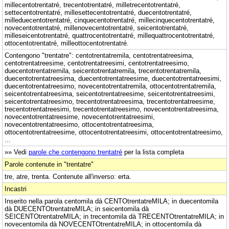
millecentotrentatré, trecentotrentatré, milletrecentotrentatré,
settecentotrentatré, millesettecentotrentatré, duecentotrentatré,
milleduecentotrentatré, cinquecentotrentatré, millecinquecentotrentatré,
novecentotrentatré, millenovecentotrentatré, seicentotrentatré,
milleseicentotrentatré, quattrocentotrentatré, millequattrocentotrentatré,
ottocentotrentatré, milleottocentotrentatré.
Contengono "trentatre": centotrentatremila, centotrentatreesima,
centotrentatreesime, centotrentatreesimi, centotrentatreesimo,
duecentotrentatremila, seicentotrentatremila, trecentotrentatremila,
duecentotrentatreesima, duecentotrentatreesime, duecentotrentatreesimi,
duecentotrentatreesimo, novecentotrentatremila, ottocentotrentatremila,
seicentotrentatreesima, seicentotrentatreesime, seicentotrentatreesimi,
seicentotrentatreesimo, trecentotrentatreesima, trecentotrentatreesime,
trecentotrentatreesimi, trecentotrentatreesimo, novecentotrentatreesima,
novecentotrentatreesime, novecentotrentatreesimi,
novecentotrentatreesimo, ottocentotrentatreesima,
ottocentotrentatreesime, ottocentotrentatreesimi, ottocentotrentatreesimo,
...
»» Vedi
parole che contengono trentatré
per la lista completa
Parole contenute in "trentatre"
tre, atre, trenta. Contenute all'inverso: erta.
Incastri
Inserito nella parola centomila dà CENTOtrentatreMILA; in duecentomila
dà DUECENTOtrentatreMILA; in seicentomila dà
SEICENTOtrentatreMILA; in trecentomila dà TRECENTOtrentatreMILA; in
novecentomila dà NOVECENTOtrentatreMILA; in ottocentomila dà