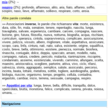
mia
(2%): --
respiro
(2%): profondo, affannoso, alito, aria, fiato, affanno, soffio,
sospiro, naso, lieve, affannato, sollievo, respirare, corto, ansia.
Altre parole correlate
»» Associazioni
inverse
, le parole che richiamano
vita
: morte, esistenza,
dura, stile, fin, mala, senatore, tenore, repentaglio, nascita, lunga,
travagliata, salvare, esperienza, cambiare, carcere, compagna, nascere,
lezione, giro, futura, filosofia, nuova, notturna, biografia, acqua, rischiare,
curriculum, speranza, cintola, sopravvivenza, complicare, assicurazione,
vivere, polizza, vissuto, albero, migliorare, vitale, aspettativa, assicurare,
scopo, cara, linfa, cintura, nati, nato, salva, esistente, origine, squalifica,
costo, breve, bella, ottimismo, esistere, pienezza, normale, biosfera,
rinascita, coniugale, dolce, doppia, spaccato, amare, modello, nata,
compagno, natura, credere, pericolo, malavita, rianimazione, riscoprire,
condannato, assieme, esistenziale, vivendo, cammino, allungare, scelta,
maestro, aristocratica, scegliere, partorire, attiva, vivo, ciclo, rifarsi,
salvezza, storia, aggrappato, semplice, salute, assicurato, percorso,
incinta, beata, lottare, metafora, sottile, togliere, autobiografia, godere,
biologia, riuscire, organismo, tempo, progetto, cellula, contadina,
ergastolo, cambiar, inizio, terrena, sessuale, campagna, respiro.
»»
Aggettivi per vita
: lunga, breve, bella, difficile, tranquilla, dolce,
spericolata, brutta, monotona, felice, complicata, serena, privata, noiosa,
umana, ...
Navigazione