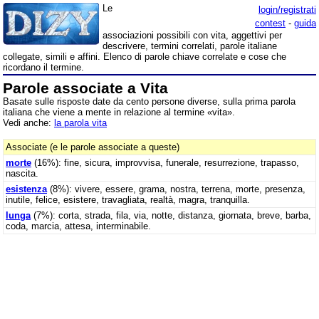
Le
login/registrati
contest
-
guida
associazioni possibili con vita, aggettivi per
descrivere, termini correlati, parole italiane
collegate, simili e affini. Elenco di parole chiave correlate e cose che
ricordano il termine.
Parole associate a Vita
Basate sulle risposte date da cento persone diverse, sulla prima parola
italiana che viene a mente in relazione al termine «vita».
Vedi anche:
la parola vita
Associate (e le parole associate a queste)
morte
(16%): fine, sicura, improvvisa, funerale, resurrezione, trapasso,
nascita.
esistenza
(8%): vivere, essere, grama, nostra, terrena, morte, presenza,
inutile, felice, esistere, travagliata, realtà, magra, tranquilla.
lunga
(7%): corta, strada, fila, via, notte, distanza, giornata, breve, barba,
coda, marcia, attesa, interminabile.