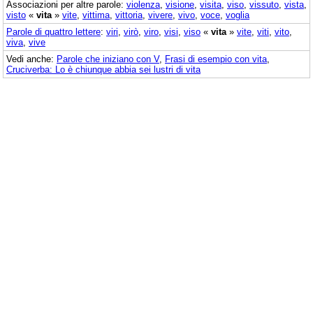
Associazioni per altre parole:
violenza
,
visione
,
visita
,
viso
,
vissuto
,
vista
,
visto
«
vita
»
vite
,
vittima
,
vittoria
,
vivere
,
vivo
,
voce
,
voglia
Parole di quattro lettere
:
viri
,
virò
,
viro
,
visi
,
viso
«
vita
»
vite
,
viti
,
vito
,
viva
,
vive
Vedi anche:
Parole che iniziano con V
,
Frasi di esempio con vita
,
Cruciverba: Lo è chiunque abbia sei lustri di vita