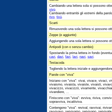
Cambiando una lettera sola si possono otte
vivo
.
Cambiando entrambi gli estremi della parol
rivo
,
tivù
.
Scarti
Rimuovendo una sola lettera si possono ott
Zeppe (e aggiunte)
Aggiungendo una sola lettera si possono ot
Antipodi (con o senza cambio)
Spostando la prima lettera in fondo (eventu
cavi
,
davi
,
favi
,
lavi
,
navi
,
savi
.
Testacoda
Togliendo la lettera iniziale e aggiungendon
Parole con "viva"
Iniziano con "viva": vivai, vivace, vivaci, v
vivaismo, vivaista, vivaiste, vivaisti, viva
vivacizzo, vivacizzò, vivamente, vivacchiai, 
vivandiere, ...
Finiscono con "viva": evviva, riviva, conviv
sopravviva, incattiviva.
Contengono "viva": revival, ravvivai, riviva
ravvivavo, servivamo, servivano, servivate,