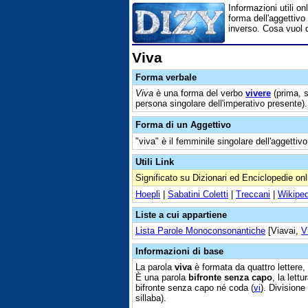
Informazioni utili on
forma dell'aggettivo 
inverso. Cosa vuol d
Viva
Forma verbale
Viva
è una forma del verbo
vivere
(prima, s
persona singolare dell'imperativo presente)
Forma di un Aggettivo
"viva" è il femminile singolare dell'aggettivo
Utili Link
Significato su Dizionari ed Enciclopedie onl
Hoepli
|
Sabatini Coletti
|
Treccani
|
Wikiped
Liste a cui appartiene
Lista Parole Monoconsonantiche
[Viavai,
V
Informazioni di base
La parola
viva
è formata da quattro lettere,
È una parola
bifronte senza capo
, la lett
bifronte senza capo né coda (
vi
). Divisione
sillaba).