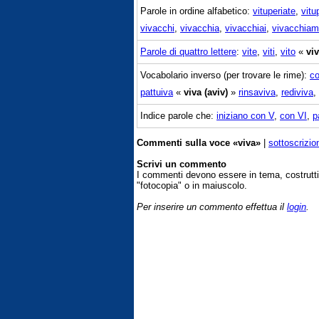
Parole in ordine alfabetico:
vituperiate
,
vitu
vivacchi
,
vivacchia
,
vivacchiai
,
vivacchia
Parole di quattro lettere
:
vite
,
viti
,
vito
«
vi
Vocabolario inverso (per trovare le rime):
co
pattuiva
«
viva (aviv)
»
rinsaviva
,
rediviva
,
Indice parole che:
iniziano con V
,
con VI
,
p
Commenti sulla voce «viva»
|
sottoscrizio
Scrivi un commento
I commenti devono essere in tema, costrut
"fotocopia" o in maiuscolo.
Per inserire un commento effettua il
login
.