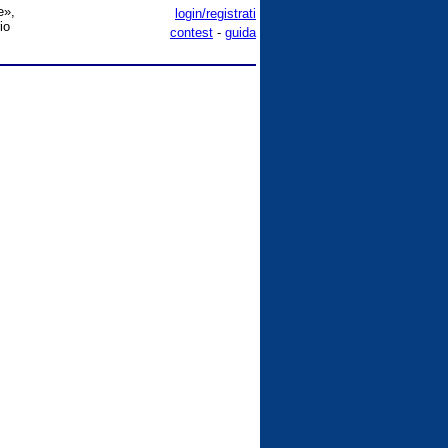
e»,
login/registrati
io
contest
-
guida