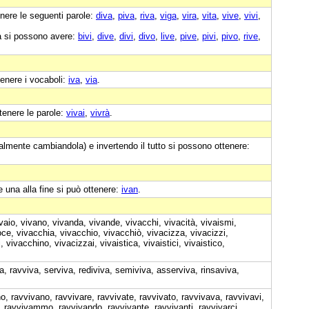
nere le seguenti parole:
diva
,
piva
,
riva
,
viga
,
vira
,
vita
,
vive
,
vivi
,
a si possono avere:
bivi
,
dive
,
divi
,
divo
,
live
,
pive
,
pivi
,
pivo
,
rive
,
enere i vocaboli:
iva
,
via
.
tenere le parole:
vivai
,
vivrà
.
almente cambiandola) e invertendo il tutto si possono ottenere:
e una alla fine si può ottenere:
ivan
.
ivaio, vivano, vivanda, vivande, vivacchi, vivacità, vivaismi,
voce, vivacchia, vivacchio, vivacchiò, vivacizza, vivacizzi,
vivacchino, vivacizzai, vivaistica, vivaistici, vivaistico,
a, ravviva, serviva, rediviva, semiviva, asserviva, rinsaviva,
no, ravvivano, ravvivare, ravvivate, ravvivato, ravvivava, ravvivavi,
 ravvivammo, ravvivando, ravvivante, ravvivanti, ravvivarci,