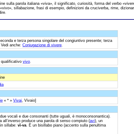
line sulla parola italiana «viva», il significato, curiosità, forma del verbo «viver
«vivo», sillabazione, frasi di esempio, definizioni da cruciverba, rime, dizionar
ire.
econda e terza persona singolare del congiuntivo presente; terza
. Vedi anche:
Coniugazione di vivere
.
 qualificativo
vivo
.
ine
ia
ie
« * »
Vivai
, Vivaio]
 due vocali e due consonanti (tutte uguali, è monoconsonantica).
ura all’inverso produce una parola di senso compiuto (
avi
), un
 in sillabe:
vì-va
. È un bisillabo piano (accento sulla penultima