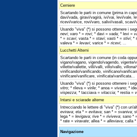
Cerniere
Scartando le parti in comune (prima in capo 
davi/vada, giravi/vagirà, ivi/vai, levi/vale, l
ricevi/varice, rovi/varo, salivi/vasali, scavi
Usando "viva" (*) si possono ottenere i segu
nevi
; varo * =
rovi
; * davi =
vada
; * levi =
v
* =
scavi
; vasta * =
stavi
; vasti * =
stivi
; *
valeva * =
levavi
; varice * =
ricevi
; ...
Lucchetti Alterni
Scartando le parti in comune (in coda oppur
vigano/vagano, vigendo/vagendo, vigente/vagent
villette/vallette, villi/valli, villo/vallo, villo
vinificando/vanificando, vinificano/vanificano
vinificare/vanificare, vinificata/vanificata...
Usando "viva" (*) si possono ottenere i segu
vitro
; * rileva =
virile
; * anoa =
vivano
; * id
vispezza
; * tacciava =
vitaccia
; * restia =
v
Intarsi e sciarade alterne
Intrecciando le lettere di "viva" (*) con un'a
evirava
; eta * =
evitava
; san * =
svaniva
; s
lega * =
levigava
; rive * =
riviveva
; sano * 
* rate =
viravate
; allea * =
alleviava
; calla 
Navigazione