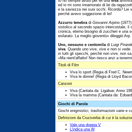
Io ho sempre avuto per lei una
viva
ammiraz
ed io mi sono innamorato di lei da ragazzet
e la saviezza nei suoi occhi. Ricorda? Lei v
perché avevo soggezione di lei!
Azzurro tenebra
di
Giovanni Arpino
(1977):
sistolico al secondo spazio intercostale, i
cronica, eterno bisogno di zuccheri e una se
esilarato. La meglio gioventù» dileggiò Arp.
Uno, nessuno e centomila
di
Luigi Pirand
viva
. Quando uno vive, vive e non si vede. 
in tutti gli specchi, perché non vive; non s
«Ma nient'affatto! Non riesco anzi a tener
Titoli di Film
Viva lo sport (Regia di Fred C. Ne
Viva le donne! (Regia di Lloyd Baco
Canzoni
Viva (Cantata da: Ligabue; Anno 199
Viva la mamma (Cantata da: Edoard
Giochi di Parole
Giochi enigmistici, trasformazioni varie e c
Definizioni da Cruciverba di cui è la soluzi
Vale una doppia V
L'indica una W