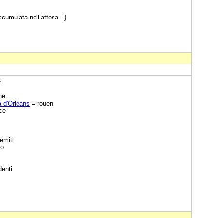
cumulata nell’attesa...}
e
ne
la d'Orléans
= rouen
ce
emiti
po
enti