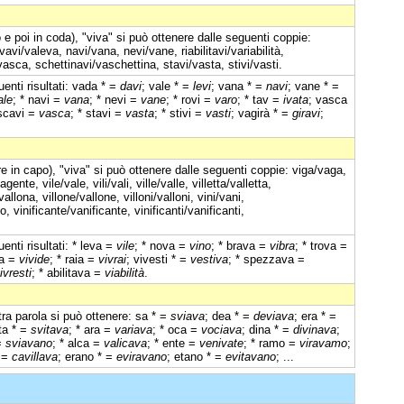
e poi in coda), "viva" si può ottenere dalle seguenti coppie:
evavi/valeva, navi/vana, nevi/vane, riabilitavi/variabilità,
/vasca, schettinavi/vaschettina, stavi/vasta, stivi/vasti.
enti risultati: vada * =
davi
; vale * =
levi
; vana * =
navi
; vane * =
ale
; * navi =
vana
; * nevi =
vane
; * rovi =
varo
; * tav =
ivata
; vasca
 scavi =
vasca
; * stavi =
vasta
; * stivi =
vasti
; vagirà * =
giravi
;
e in capo), "viva" si può ottenere dalle seguenti coppie: viga/vaga,
e, vile/vale, vili/vali, ville/valle, villetta/valletta,
na/vallona, villone/vallone, villoni/valloni, vini/vani,
, vinificante/vanificante, vinificanti/vanificanti,
enti risultati: * leva =
vile
; * nova =
vino
; * brava =
vibra
; * trova =
ea =
vivide
; * raia =
vivrai
; vivesti * =
vestiva
; * spezzava =
ivresti
; * abilitava =
viabilità
.
ltra parola si può ottenere: sa * =
sviava
; dea * =
deviava
; era * =
ta * =
svitava
; * ara =
variava
; * oca =
vociava
; dina * =
divinava
;
=
sviavano
; * alca =
valicava
; * ente =
venivate
; * ramo =
viravamo
;
* =
cavillava
; erano * =
eviravano
; etano * =
evitavano
; ...