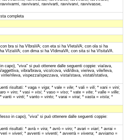
, ravvivarmi, ravvivarsi, ravvivarti, ravvivarvi, ravvivasse,
lista completa
 con bra si ha VIbraVA; con eta si ha VIetaVA; con ola si ha
 ha VIziaVA; con dima si ha VIdimaVA; con sita si ha VIsitaVA.
in capo), "viva" si può ottenere dalle seguenti coppie: via/ava,
ti/aggettiva, vibra/brava, vico/cova, vidi/diva, vie/eva, vile/leva,
a, virile/rileva, vispezza/spezzava, vista/stava, vistati/stativa,
enti risultati: * vaga =
viga
; * vale =
vile
; * vali =
vili
; * vani =
vini
;
varo =
viro
; * vasi =
visi
; * vaso =
viso
; * vate =
vite
; * valle =
ville
;
 * vanti =
vinti
; * vanto =
vinto
; * varai =
virai
; * vasta =
vista
; *
flesso in capo), "viva" si può ottenere dalle seguenti coppie:
enti risultati: * avrà =
vira
; * avrò =
viro
; * avari =
viari
; * avrai =
vveri =
viveri
; * avventi =
viventi
; * avverrà =
viverra
; * avviamo =