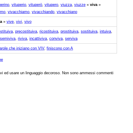
perino
,
vituperio
,
vituperò
,
vitupero
,
viuzza
,
viuzze
«
viva
»
mmo
,
vivacchiamo
,
vivacchiando
,
vivacchiano
va
»
vive
,
vivi
,
vivo
stituiva
,
precostituiva
,
ricostituiva
,
prostituiva
,
sostituiva
,
intuiva
,
semiviva
,
riviva
,
incattiviva
,
conviva
,
serviva
arole che iniziano con VIV
,
finiscono con A
ne
tivi ed usare un linguaggio decoroso. Non sono ammessi commenti