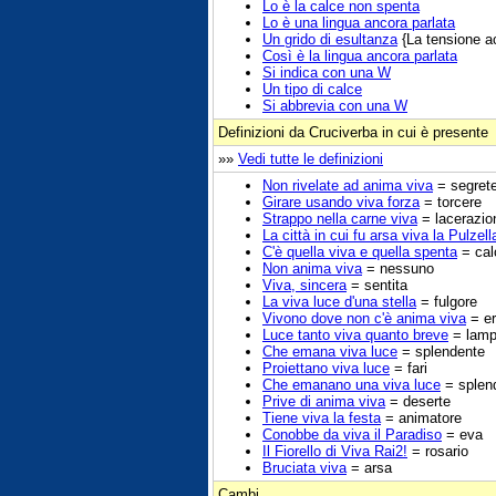
Lo è la calce non spenta
Lo è una lingua ancora parlata
Un grido di esultanza
{La tensione ac
Così è la lingua ancora parlata
Si indica con una W
Un tipo di calce
Si abbrevia con una W
Definizioni da Cruciverba in cui è presente
»»
Vedi tutte le definizioni
Non rivelate ad anima viva
= segret
Girare usando viva forza
= torcere
Strappo nella carne viva
= lacerazio
La città in cui fu arsa viva la Pulzel
C'è quella viva e quella spenta
= cal
Non anima viva
= nessuno
Viva, sincera
= sentita
La viva luce d'una stella
= fulgore
Vivono dove non c'è anima viva
= er
Luce tanto viva quanto breve
= lam
Che emana viva luce
= splendente
Proiettano viva luce
= fari
Che emanano una viva luce
= splend
Prive di anima viva
= deserte
Tiene viva la festa
= animatore
Conobbe da viva il Paradiso
= eva
Il Fiorello di Viva Rai2!
= rosario
Bruciata viva
= arsa
Cambi