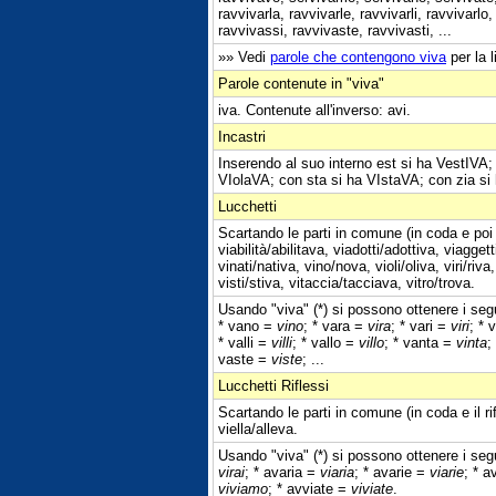
ravvivarla, ravvivarle, ravvivarli, ravvivarlo
ravvivassi, ravvivaste, ravvivasti, ...
»» Vedi
parole che contengono viva
per la 
Parole contenute in "viva"
iva. Contenute all'inverso: avi.
Incastri
Inserendo al suo interno est si ha VestIVA;
VIolaVA; con sta si ha VIstaVA; con zia si
Lucchetti
Scartando le parti in comune (in coda e poi 
viabilità/abilitava, viadotti/adottiva, viagget
vinati/nativa, vino/nova, violi/oliva, viri/riv
visti/stiva, vitaccia/tacciava, vitro/trova.
Usando "viva" (*) si possono ottenere i segu
* vano =
vino
; * vara =
vira
; * vari =
viri
; * 
* valli =
villi
; * vallo =
villo
; * vanta =
vinta
;
vaste =
viste
; ...
Lucchetti Riflessi
Scartando le parti in comune (in coda e il ri
viella/alleva.
Usando "viva" (*) si possono ottenere i segu
virai
; * avaria =
viaria
; * avarie =
viarie
; * a
viviamo
; * avviate =
viviate
.