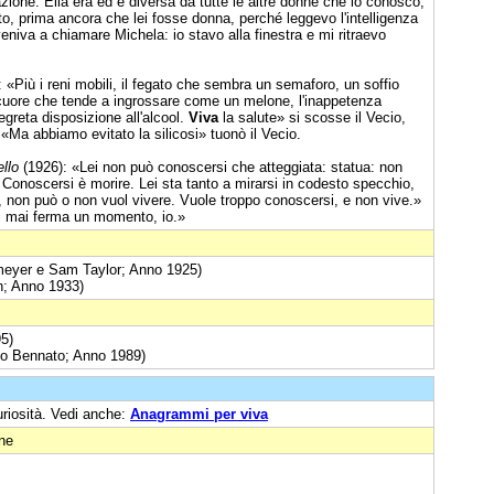
ione. Ella era ed è diversa da tutte le altre donne che io conosco;
to, prima ancora che lei fosse donna, perché leggevo l'intelligenza
eniva a chiamare Michela: io stavo alla finestra e mi ritraevo
 «Più i reni mobili, il fegato che sembra un semaforo, un soffio
l cuore che tende a ingrossare come un melone, l'inappetenza
greta disposizione all'alcool.
Viva
la salute» si scosse il Vecio,
 «Ma abbiamo evitato la silicosi» tuonò il Vecio.
ello
(1926): «Lei non può conoscersi che atteggiata: statua: non
Conoscersi è morire. Lei sta tanto a mirarsi in codesto specchio,
a, non può o non vuol vivere. Vuole troppo conoscersi, e non vive.»
mi mai ferma un momento, io.»
wmeyer e Sam Taylor; Anno 1925)
n; Anno 1933)
5)
o Bennato; Anno 1989)
uriosità. Vedi anche:
Anagrammi per viva
one