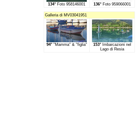
134°
Foto 958146001
136°
Foto 959066001
Galleria di MV03041951
94°
"Mamma" & "figlia"
153°
Imbarcazioni nel
Lago di Resia