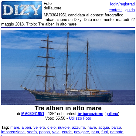
Foto
login/registrati
dell'autore
contest
-
guida
MV03041951 candidata al contest fotografico
imbarcazione su Dizy. Data inserimento: martedì 22
maggio 2018. Titolo: Tre alberi in alto mare
Tre alberi in alto mare
di
MV03041951
- 135° nel contest
imbarcazione
(
galleria
)
Voto: 55.58 -
Utilizzo Foto
Tag:
mare
,
alberi
,
veliero
,
cielo
,
nuvole
,
azzurro
,
nave
,
acqua
,
barca
,
imbarcazione
,
scafo
,
poppa
,
vele
,
corde
,
navigare
,
prua
,
funi
,
natante
,