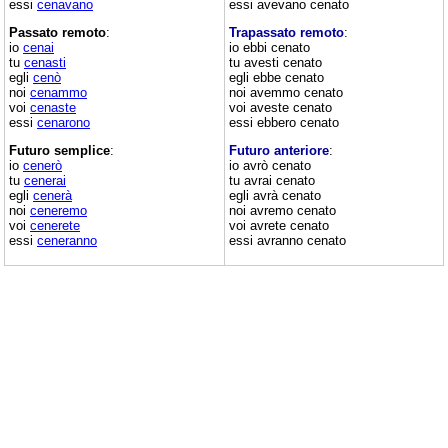
essi
cenavano
essi avevano cenato
Passato remoto
:
Trapassato remoto
:
io
cenai
io ebbi cenato
tu
cenasti
tu avesti cenato
egli
cenò
egli ebbe cenato
noi
cenammo
noi avemmo cenato
voi
cenaste
voi aveste cenato
essi
cenarono
essi ebbero cenato
Futuro semplice
:
Futuro anteriore
:
io
cenerò
io avrò cenato
tu
cenerai
tu avrai cenato
egli
cenerà
egli avrà cenato
noi
ceneremo
noi avremo cenato
voi
cenerete
voi avrete cenato
essi
ceneranno
essi avranno cenato