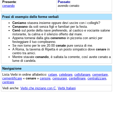
Presente
:
Passato
:
cenando
avendo cenato
Frasi di esempio delle forme verbali
Ceniamo
stasera insieme oppure devi uscire con i colleghi?
Cenavano
da soli senza figli e familiari per la festa.
Cenò
sul ponte della nave preferendo, al caotico e vociante salone
ristorante, la calma e il silenzio offerto dal mare.
Appena tornerai dalla gita
ceneremo
in pizzeria con amici per
festeggiare il tuo compleanno.
Se non torno per le ore 20.00
cenate
pure senza di me.
A Roma, la taverna di Ripetta è un posto simpatico dove
cenare
in
centro tra amici.
Mentre stavate
cenando
, è saltata la corrente, così avete cenato a
lume di candela.
Navigazione
Lista Verbi in ordine alfabetico:
celare
,
celebrare
,
cellofanare
,
cementare
,
cementificare
«
cenare
»
censire
,
censurare
,
centellinare
,
centralizzare
,
centrare
Vedi anche:
Verbi che iniziano con C
,
Verbi Italiani