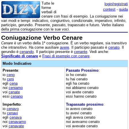
Tutte le
login/registrati
forme
contest
-
guida
verbali di
cenare con frasi di esempio. La coniugazione nei
vari modi e tempi: indicativo, congiuntivo, condizionale, imperativo, infinito,
participio, gerundio. Presente, passato, trapassato e futuro. Verbo italiano
della prima coniugazione con le sue voci.
Coniugazione Verbo Cenare
Cenare
è un verbo della 1ª coniugazione. È un verbo regolare, sia transitivo
che intransitivo. Ha come ausiliare
avere
. Il participio passato è
cenato
. Il
gerundio è
cenando
. Il participio presente è
cenante
. Vedi anche:
Significato di cenare
e
Frasi di esempio con cenare
.
Modo Indicativo
Presente
:
Passato Prossimo
:
io
ceno
io ho cenato
tu
ceni
tu hai cenato
egli
cena
egli ha cenato
noi
ceniamo
noi abbiamo cenato
voi
cenate
voi avete cenato
essi
cenano
essi hanno cenato
Imperfetto
:
Trapassato prossimo
:
io
cenavo
io avevo cenato
tu
cenavi
tu avevi cenato
egli
cenava
egli aveva cenato
noi
cenavamo
noi avevamo cenato
voi
cenavate
voi avevate cenato