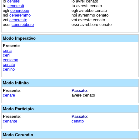
io
cenerei
io avrei cenato
tu
ceneresti
tu avresti cenato
egli
cenerebbe
egli avrebbe cenato
noi
ceneremmo
noi avremmo cenato
voi
cenereste
voi avreste cenato
essi
cenerebbero
essi avrebbero cenato
Modo Imperativo
Presente
:
cena
ceni
ceniamo
cenate
cenino
Modo Infinito
Presente
:
Passato
:
cenare
avere cenato
Modo Participio
Presente
:
Passato
:
cenante
cenato
Modo Gerundio