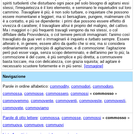
spiriti turbolenti che disturbano ogni pace pel solo bisogno di agitarsi essi
stessi, l'irrequietezza è il loro elemento, e seminano le inquietudini sul loro
cammino.
Travagliare
è più; è non solo turbare, o inquietare che possono
essere momentanei e leggieri; ma sì bersagliare, pungere, malmenare chi
è a contatto, e più se dipendente: i primi due possono essere effetto di
vivezza di carattere; il travagliare altrui è proprio del maligno, del cattivo.
Ma i maggiori o i più frequenti travagli vengono da noi stessi, o col
diffidare della Provvidenza, o col temere pericoli immaginarii: l'animo così
travagliato da guai veri o immaginarii è inquieto e
turbato
sempre. Essere
alterato
è, in genere, essere altro da quello che si era; ma si considera
ordinariamente un principio di
agitazione
, e di
commozione
: l'agitazione
però può esser vaga, senza scopo determinato, e dell'animo per lo più; la
commozione è del cuore, è più semplice e più diretta; a commuovere
basta toccare, ma con delicatezza, con grazia squisita; ad agitare è
necessario scuotere fortemente e in più sensi.
[immagine]
Navigazione
Parole in ordine alfabetico:
commodity
,
commodori
,
commodoro
,
commossa
,
commosse
,
commossero
,
commossi
«
commosso
»
commovemmo
,
commovente
,
commoventi
,
commoveste
,
commovesti
,
commovete
,
commoviamo
Parole di otto lettere
:
commossa
,
commosse
,
commossi
«
commosso
»
commuova
,
commuove
,
commuovi