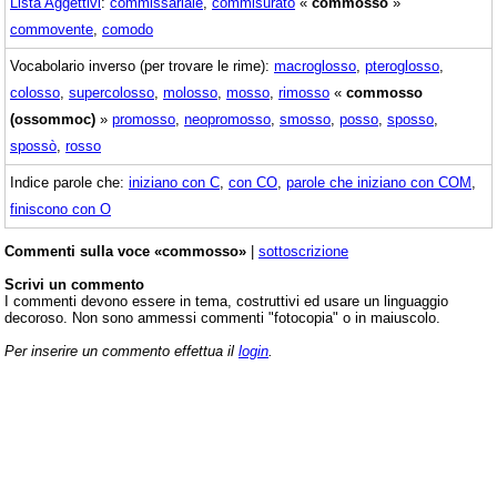
Lista Aggettivi
:
commissariale
,
commisurato
«
commosso
»
commovente
,
comodo
Vocabolario inverso (per trovare le rime):
macroglosso
,
pteroglosso
,
colosso
,
supercolosso
,
molosso
,
mosso
,
rimosso
«
commosso
(ossommoc)
»
promosso
,
neopromosso
,
smosso
,
posso
,
sposso
,
spossò
,
rosso
Indice parole che:
iniziano con C
,
con CO
,
parole che iniziano con COM
,
finiscono con O
Commenti sulla voce «commosso»
|
sottoscrizione
Scrivi un commento
I commenti devono essere in tema, costruttivi ed usare un linguaggio
decoroso. Non sono ammessi commenti "fotocopia" o in maiuscolo.
Per inserire un commento effettua il
login
.