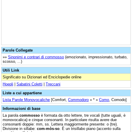
Parole Collegate
»»
Sinonimi e contrari di commosso
(emozionato, impressionato, turbato,
scosso, ...)
Utili Link
Significato su Dizionari ed Enciclopedie online
Hoepli
|
Sabatini Coletti
|
Treccani
Liste a cui appartiene
Lista Parole Monovocaliche
[Comfort,
Commodoro
« * »
Como
, Comodo]
Informazioni di base
La parola
commosso
è formata da otto lettere, tre vocali (tutte uguali, è
monovocalica) e cinque consonanti. In particolare risulta avere due
consonanti doppie: mm, ss. Lettera maggiormente presente: o (tre).
Divisione in sillabe:
com-mòs-so
. È un trisillabo piano (accento sulla