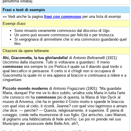
penultima sillaba).
Frasi e testi di esempio
»» Vedi anche la pagina
frasi con commosso
per una lista di esempi.
Esempi d'uso
Sono rimasto veramente commosso dal discorso di Ugo.
Un uomo può essere commosso per felicità o per tristezza.
Si vergognava di ammettere che si era commosso guardando quel
film.
Citazioni da opere letterarie
Ahi, Giacometta, la tua ghirlandella!
di
Antonio Beltramelli
(1921):
Uscimmo dalla stazione. Tutti si voltavano a guardarci. Il meno
commosso
era sempre lo zio Pertica il quale sa il diavolo qual tordo o
qual beccafico si pensasse. Il certo si è ch'egli non si occupava di
Giacometta la quale mi si era appesa al braccio e continuava a ridere e a
cinguettare.
Piccolo mondo moderno
di
Antonio Fogazzaro
(1901): “Ma guardate
Maria, dunque! Per me ve lo dico subito, un'altra sola Maria in tutta l'arte
che conosco mi ha
commosso
più di questa, la Maria di Van Dyck al
museo di Anversa, che ha in grembo il Cristo morto e spande le braccia
con quel viso al cielo, ti ricordi, Jeanne? con quel viso lagrimoso e amaro
che dice: — perché? — Questa, religiosamente, è superiore. È piena di
coraggio, crede nella risurrezione di suo figlio. Qui arrischio, caro Maironi,
di pigliarmi una febbriciattola di fede anch'io. Lei poi mi prende nel suo
Municipio per assessore delle Belle Arti, eh?„