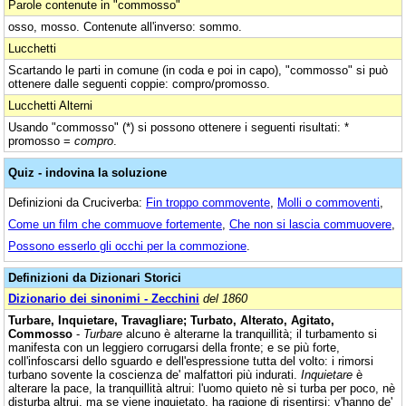
Parole contenute in "commosso"
osso, mosso. Contenute all'inverso: sommo.
Lucchetti
Scartando le parti in comune (in coda e poi in capo), "commosso" si può
ottenere dalle seguenti coppie: compro/promosso.
Lucchetti Alterni
Usando "commosso" (*) si possono ottenere i seguenti risultati: *
promosso =
compro
.
Quiz - indovina la soluzione
Definizioni da Cruciverba:
Fin troppo commovente
,
Molli o commoventi
,
Come un film che commuove fortemente
,
Che non si lascia commuovere
,
Possono esserlo gli occhi per la commozione
.
Definizioni da Dizionari Storici
Dizionario dei sinonimi - Zecchini
del 1860
Turbare, Inquietare, Travagliare; Turbato, Alterato, Agitato,
Commosso
-
Turbare
alcuno è alterarne la tranquillità; il turbamento si
manifesta con un leggiero corrugarsi della fronte; e se più forte,
coll'infoscarsi dello sguardo e dell'espressione tutta del volto: i rimorsi
turbano sovente la coscienza de' malfattori più indurati.
Inquietare
è
alterare la pace, la tranquillità altrui: l'uomo quieto nè si turba per poco, nè
disturba altrui, ma se viene inquietato, ha ragione di risentirsi; v'hanno de'