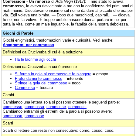
Confessioni - Un rimorso
di
Ada Negri
(1917): Il mio stato lo aveva
commosso
, lo aveva riavvicinato a me con la confidenza dei primi anni di
matrimonio. Discutevamo insieme sul nome da dare al piccolo che era per
via. Egli voleva una bimba. — Dopo due maschiotti, capirai!... — diceva.
Io no, non la volevo. È troppo orribile nascere donna, portare in noi per
tutta la vita, come un male inguaribile, la fatalità della nostra debolezza.
Giochi di Parole
Giochi enigmistici, trasformazioni varie e curiosità. Vedi anche:
Anagrammi per commosso
Definizioni da Cruciverba di cui è la soluzione
Ha le lacrime agli occhi
Definizioni da Cruciverba in cui è presente
Si forma in gola al commosso e fa piangere
= groppo
Profondamente commosso
= intenerito
Stringe la gola del commosso
= nodo
Commosso
= toccato
Cambi
Cambiando una lettera sola si possono ottenere le seguenti parole:
commesso
,
commossa
,
commosse
,
commossi
.
Cambiando entrambi gli estremi della parola si possono avere:
sommossa
,
sommosse
.
Scarti
Scarti di lettere con resto non consecutivo: como, cosso, coso.