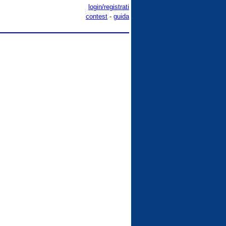
login/registrati
contest
-
guida