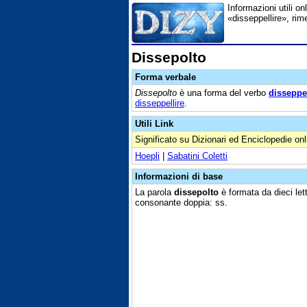
Informazioni utili on
«disseppellire», rim
Dissepolto
Forma verbale
Dissepolto
è una forma del verbo
disseppel
disseppellire
.
Utili Link
Significato su Dizionari ed Enciclopedie onl
Hoepli
|
Sabatini Coletti
Informazioni di base
La parola
dissepolto
è formata da dieci lett
consonante doppia: ss.