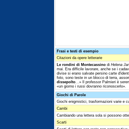
Frasi e testi di esempio
Citazioni da opere letterarie
Le rondini di Montecassino
di
Helena Ja
mai. Era difficile lavorare, anche se i cadav
divise si erano salvate persino carte d'identi
foto, sono teste in un blocco di terra, asso
dissepolto
…» Il professor Palmieri è seren
«un giorno i russi dovranno riconoscerlo».
Giochi di Parole
Giochi enigmistici, trasformazioni varie e c
Cambi
Cambiando una lettera sola si possono otte
Scarti