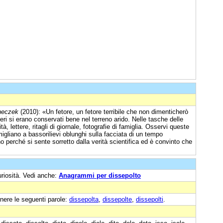
neczek
(2010): «Un fetore, un fetore terribile che non dimenticherò
eri si erano conservati bene nel terreno arido. Nelle tasche delle
tà, lettere, ritagli di giornale, fotografie di famiglia. Osservi queste
migliano a bassorilievi oblunghi sulla facciata di un tempo
o perché si sente sorretto dalla verità scientifica ed è convinto che
uriosità. Vedi anche:
Anagrammi per dissepolto
nere le seguenti parole:
dissepolta
,
dissepolte
,
dissepolti
.