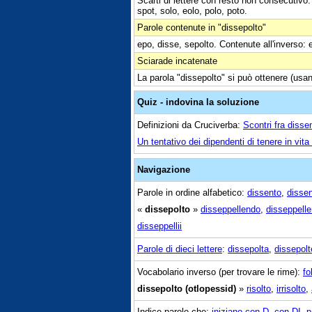
Scarti di lettere con resto non consecutivo: d
spot, solo, eolo, polo, poto.
Parole contenute in "dissepolto"
epo, disse, sepolto. Contenute all'inverso: 
Sciarade incatenate
La parola "dissepolto" si può ottenere (usa
Quiz - indovina la soluzione
Definizioni da Cruciverba:
Scontri fra disse
Un tentativo dei dipendenti di tenere in vit
Navigazione
Parole in ordine alfabetico:
dissento
,
disse
«
dissepolto
»
disseppellendo
,
disseppelle
disseppellii
Parole di dieci lettere
:
dissepolta
,
dissepolt
Vocabolario inverso (per trovare le rime):
fo
dissepolto (otlopessid)
»
risolto
,
irrisolto
,
Indice parole che:
iniziano con D
,
con DI
,
p