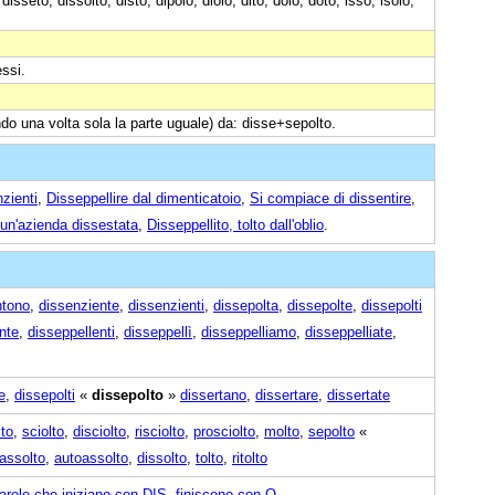
isseto, dissolto, disto, dipolo, diolo, dito, dolo, doto, isso, isolo,
essi.
ndo una volta sola la parte uguale) da: disse+sepolto.
nzienti
,
Disseppellire dal dimenticatoio
,
Si compiace di dissentire
,
a un'azienda dissestata
,
Disseppellito, tolto dall'oblio
.
ntono
,
dissenziente
,
dissenzienti
,
dissepolta
,
dissepolte
,
dissepolti
nte
,
disseppellenti
,
disseppellì
,
disseppelliamo
,
disseppelliate
,
e
,
dissepolti
«
dissepolto
»
dissertano
,
dissertare
,
dissertate
lto
,
sciolto
,
disciolto
,
risciolto
,
prosciolto
,
molto
,
sepolto
«
assolto
,
autoassolto
,
dissolto
,
tolto
,
ritolto
arole che iniziano con DIS
,
finiscono con O