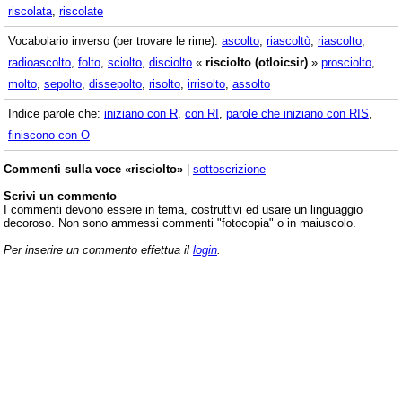
riscolata
,
riscolate
Vocabolario inverso (per trovare le rime):
ascolto
,
riascoltò
,
riascolto
,
radioascolto
,
folto
,
sciolto
,
disciolto
«
risciolto (otloicsir)
»
prosciolto
,
molto
,
sepolto
,
dissepolto
,
risolto
,
irrisolto
,
assolto
Indice parole che:
iniziano con R
,
con RI
,
parole che iniziano con RIS
,
finiscono con O
Commenti sulla voce «risciolto»
|
sottoscrizione
Scrivi un commento
I commenti devono essere in tema, costruttivi ed usare un linguaggio
decoroso. Non sono ammessi commenti "fotocopia" o in maiuscolo.
Per inserire un commento effettua il
login
.