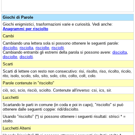
Giochi di Parole
Giochi enigmistici, trasformazioni varie e curiosità. Vedi anche:
Anagrammi per risciolto
Cambi
Cambiando una lettera sola si possono ottenere le seguenti parole:
disciolto
,
risciolta
,
risciolte
,
risciolti
.
Cambiando entrambi gli estremi della parola si possono avere:
disciolta
,
disciolte
,
disciolti
.
Scarti
Scarti di lettere con resto non consecutivo: risi, risolto, riso, ricolto, ricolo,
rito, isolo, scolo, silo, sito, solo, cito, colto, colt, colo.
Parole contenute in "risciolto"
ciò, sci, scio, risciò, sciolto. Contenute all'inverso: csi, ics, sir.
Lucchetti
Scartando le parti in comune (in coda e poi in capo), "risciolto" si può
ottenere dalle seguenti coppie: ridi/disciolto.
Usando "risciolto" (*) si possono ottenere i seguenti risultati: strisci * =
stolto
.
Lucchetti Alterni