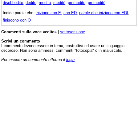
disobbedito
,
dedito
,
medito
,
meditò
,
premedito
,
premeditò
Indice parole che:
iniziano con E
,
con ED
,
parole che iniziano con EDI
,
finiscono con O
Commenti sulla voce «edito»
|
sottoscrizione
Scrivi un commento
I commenti devono essere in tema, costruttivi ed usare un linguaggio
decoroso. Non sono ammessi commenti "fotocopia" o in maiuscolo.
Per inserire un commento effettua il
login
.