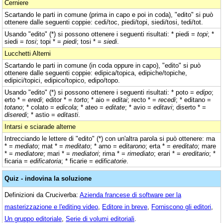
Cerniere
Scartando le parti in comune (prima in capo e poi in coda), "edito" si può
ottenere dalle seguenti coppie: cedi/toc, piedi/topi, siedi/tosi, tedi/tot.
Usando "edito" (*) si possono ottenere i seguenti risultati: * piedi =
topi
; *
siedi =
tosi
; topi * =
piedi
; tosi * =
siedi
.
Lucchetti Alterni
Scartando le parti in comune (in coda oppure in capo), "edito" si può
ottenere dalle seguenti coppie: edipica/topica, edipiche/topiche,
edipici/topici, edipico/topico, edipo/topo.
Usando "edito" (*) si possono ottenere i seguenti risultati: * poto =
edipo
;
erto * =
eredi
; editor * =
torto
; * aio =
editai
; recto * =
recedi
; * editano =
totano
; * colato =
edicola
; * ateo =
editate
; * avio =
editavi
; diserto * =
diseredi
; * astio =
editasti
.
Intarsi e sciarade alterne
Intrecciando le lettere di "edito" (*) con un'altra parola si può ottenere: ma
* =
mediato
; mat * =
meditato
; * arno =
editarono
; erta * =
ereditato
; mare
* =
mediatore
; mari * =
mediatori
; rima * =
rimediato
; erari * =
ereditario
; *
ficaria =
edificatoria
; * ficarie =
edificatorie
.
Quiz - indovina la soluzione
Definizioni da Cruciverba:
Azienda francese di software per la
masterizzazione e l'editing video
,
Editore in breve
,
Forniscono gli editori
,
Un gruppo editoriale
,
Serie di volumi editoriali
.