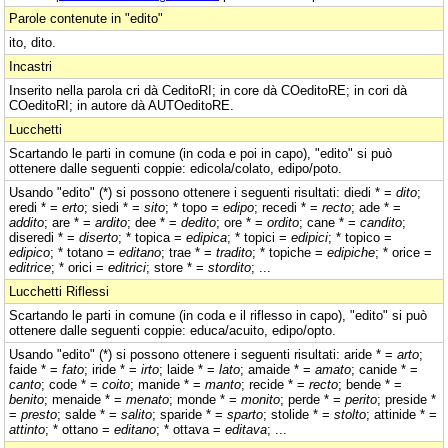
Parole contenute in "edito"
ito, dito.
Incastri
Inserito nella parola cri dà CeditoRI; in core dà COeditoRE; in cori dà
COeditoRI; in autore dà AUTOeditoRE.
Lucchetti
Scartando le parti in comune (in coda e poi in capo), "edito" si può
ottenere dalle seguenti coppie: edicola/colato, edipo/poto.
Usando "edito" (*) si possono ottenere i seguenti risultati: diedi * =
dito
;
eredi * =
erto
; siedi * =
sito
; * topo =
edipo
; recedi * =
recto
; ade * =
addito
; are * =
ardito
; dee * =
dedito
; ore * =
ordito
; cane * =
candito
;
diseredi * =
diserto
; * topica =
edipica
; * topici =
edipici
; * topico =
edipico
; * totano =
editano
; trae * =
tradito
; * topiche =
edipiche
; * orice =
editrice
; * orici =
editrici
; store * =
stordito
; ...
Lucchetti Riflessi
Scartando le parti in comune (in coda e il riflesso in capo), "edito" si può
ottenere dalle seguenti coppie: educa/acuito, edipo/opto.
Usando "edito" (*) si possono ottenere i seguenti risultati: aride * =
arto
;
faide * =
fato
; iride * =
irto
; laide * =
lato
; amaide * =
amato
; canide * =
canto
; code * =
coito
; manide * =
manto
; recide * =
recto
; bende * =
benito
; menaide * =
menato
; monde * =
monito
; perde * =
perito
; preside *
=
presto
; salde * =
salito
; sparide * =
sparto
; stolide * =
stolto
; attinide * =
attinto
; * ottano =
editano
; * ottava =
editava
; ...