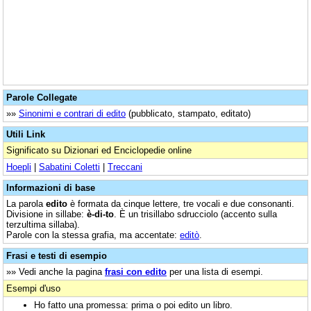
Parole Collegate
»»
Sinonimi e contrari di edito
(pubblicato, stampato, editato)
Utili Link
Significato su Dizionari ed Enciclopedie online
Hoepli
|
Sabatini Coletti
|
Treccani
Informazioni di base
La parola
edito
è formata da cinque lettere, tre vocali e due consonanti.
Divisione in sillabe:
è-di-to
. È un trisillabo sdrucciolo (accento sulla
terzultima sillaba).
Parole con la stessa grafia, ma accentate:
editò
.
Frasi e testi di esempio
»» Vedi anche la pagina
frasi con edito
per una lista di esempi.
Esempi d'uso
Ho fatto una promessa: prima o poi edito un libro.