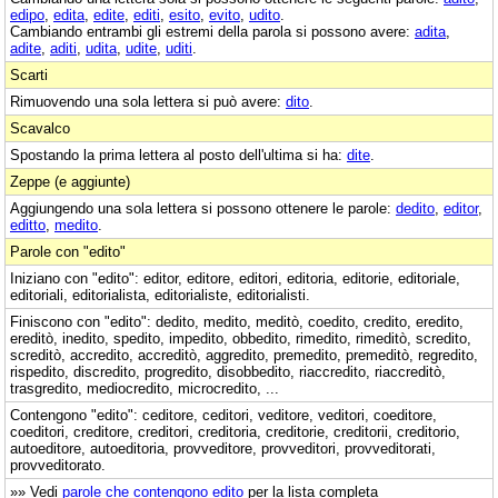
edipo
,
edita
,
edite
,
editi
,
esito
,
evito
,
udito
.
Cambiando entrambi gli estremi della parola si possono avere:
adita
,
adite
,
aditi
,
udita
,
udite
,
uditi
.
Scarti
Rimuovendo una sola lettera si può avere:
dito
.
Scavalco
Spostando la prima lettera al posto dell'ultima si ha:
dite
.
Zeppe (e aggiunte)
Aggiungendo una sola lettera si possono ottenere le parole:
dedito
,
editor
,
editto
,
medito
.
Parole con "edito"
Iniziano con "edito": editor, editore, editori, editoria, editorie, editoriale,
editoriali, editorialista, editorialiste, editorialisti.
Finiscono con "edito": dedito, medito, meditò, coedito, credito, eredito,
ereditò, inedito, spedito, impedito, obbedito, rimedito, rimeditò, scredito,
screditò, accredito, accreditò, aggredito, premedito, premeditò, regredito,
rispedito, discredito, progredito, disobbedito, riaccredito, riaccreditò,
trasgredito, mediocredito, microcredito, ...
Contengono "edito": ceditore, ceditori, veditore, veditori, coeditore,
coeditori, creditore, creditori, creditoria, creditorie, creditorii, creditorio,
autoeditore, autoeditoria, provveditore, provveditori, provveditorati,
provveditorato.
»» Vedi
parole che contengono edito
per la lista completa