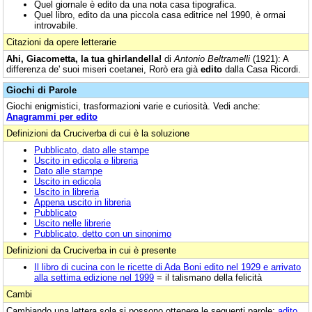
Quel giornale è edito da una nota casa tipografica.
Quel libro, edito da una piccola casa editrice nel 1990, è ormai
introvabile.
Citazioni da opere letterarie
Ahi, Giacometta, la tua ghirlandella!
di
Antonio Beltramelli
(1921): A
differenza de' suoi miseri coetanei, Rorò era già
edito
dalla Casa Ricordi.
Giochi di Parole
Giochi enigmistici, trasformazioni varie e curiosità. Vedi anche:
Anagrammi per edito
Definizioni da Cruciverba di cui è la soluzione
Pubblicato, dato alle stampe
Uscito in edicola e libreria
Dato alle stampe
Uscito in edicola
Uscito in libreria
Appena uscito in libreria
Pubblicato
Uscito nelle librerie
Pubblicato, detto con un sinonimo
Definizioni da Cruciverba in cui è presente
Il libro di cucina con le ricette di Ada Boni edito nel 1929 e arrivato
alla settima edizione nel 1999
= il talismano della felicità
Cambi
Cambiando una lettera sola si possono ottenere le seguenti parole:
adito
,