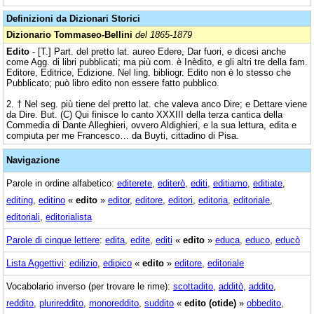
Definizioni da Dizionari Storici
Dizionario Tommaseo-Bellini
del 1865-1879
Edito
- [T.] Part. del pretto lat. aureo Edere, Dar fuori, e dicesi anche
come Agg. di libri pubblicati; ma più com. è Inèdito, e gli altri tre della fam.
Editore, Editrice, Edizione. Nel ling. bibliogr. Edito non è lo stesso che
Pubblicato; può libro edito non essere fatto pubblico.
2. † Nel seg. più tiene del pretto lat. che valeva anco Dire; e Dettare viene
da Dire. But. (C) Qui finisce lo canto XXXIII della terza cantica della
Commedia di Dante Alleghieri, ovvero Aldighieri, e la sua lettura, edita e
compiuta per me Francesco… da Buyti, cittadino di Pisa.
Navigazione
Parole in ordine alfabetico:
editerete
,
editerò
,
editi
,
editiamo
,
editiate
,
editing
,
editino
«
edito
»
editor
,
editore
,
editori
,
editoria
,
editoriale
,
editoriali
,
editorialista
Parole di cinque lettere
:
edita
,
edite
,
editi
«
edito
»
educa
,
educo
,
educò
Lista Aggettivi
:
edilizio
,
edipico
«
edito
»
editore
,
editoriale
Vocabolario inverso (per trovare le rime):
scottadito
,
additò
,
addito
,
reddito
,
plurireddito
,
monoreddito
,
suddito
«
edito (otide)
»
obbedito
,