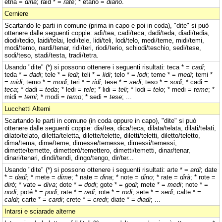
etna =
dina
; raid * =
rate
; * etano =
diano
.
Cerniere
Scartando le parti in comune (prima in capo e poi in coda), "dite" si può
ottenere dalle seguenti coppie: adì/tea, cadi/teca, dadi/teda, diadi/tedia,
diodi/tedio, laidi/telai, ledi/tele, lidi/teli, lodi/telo, medi/teme, midi/temi,
modi/temo, nardi/tenar, ridi/teri, riodi/terio, schiodi/teschio, sedi/tese,
sodi/teso, stadi/testa, tradì/tetra.
Usando "dite" (*) si possono ottenere i seguenti risultati: teca * =
cadi
;
teda * =
dadi
; tele * =
ledi
; teli * =
lidi
; telo * =
lodi
; teme * =
medi
; temi *
=
midi
; temo * =
modi
; teri * =
ridi
; tese * =
sedi
; teso * =
sodi
; * cadi =
teca
; * dadi =
teda
; * ledi =
tele
; * lidi =
teli
; * lodi =
telo
; * medi =
teme
; *
midi =
temi
; * modi =
temo
; * sedi =
tese
; ...
Lucchetti Alterni
Scartando le parti in comune (in coda oppure in capo), "dite" si può
ottenere dalle seguenti coppie: dia/tea, dica/teca, dilata/telata, dilati/telati,
dilato/telato, diletta/teletta, dilette/telette, diletti/teletti, diletto/teletto,
dima/tema, dime/teme, dimesse/temesse, dimessi/temessi,
dimette/temette, dimetterò/temettero, dimetti/temetti, dinar/tenar,
dinari/tenari, dindi/tendi, dingo/tengo, dir/ter...
Usando "dite" (*) si possono ottenere i seguenti risultati: arte * =
ardi
; date
* =
dadi
; * mete =
dime
; * nate =
dina
; * note =
dino
; * rate =
dirà
; * rote =
dirò
; * vate =
diva
; dote * =
dodi
; gote * =
godi
; mete * =
medi
; note * =
nodi
; poté * =
podi
; rate * =
radi
; rote * =
rodi
; sete * =
sedi
; calte * =
caldi
; carte * =
cardi
; crete * =
credi
; diate * =
diadi
; ...
Intarsi e sciarade alterne