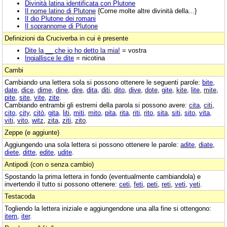
Divinità latina identificata con Plutone
Il nome latino di Plutone
{Come molte altre divinità della...}
Il dio Plutone dei romani
Il soprannome di Plutone
Definizioni da Cruciverba in cui è presente
Dite la __ che io ho detto la mia!
= vostra
Ingiallisce le dite
= nicotina
Cambi
Cambiando una lettera sola si possono ottenere le seguenti parole:
bite
,
date
,
dice
,
dime
,
dine
,
dire
,
dita
,
diti
,
dito
,
dive
,
dote
,
gite
,
kite
,
lite
,
mite
,
pite
,
site
,
vite
,
zite
.
Cambiando entrambi gli estremi della parola si possono avere:
cita
,
citi
,
cito
,
city
,
citò
,
gita
,
liti
,
miti
,
mito
,
pita
,
rita
,
riti
,
rito
,
sita
,
siti
,
sito
,
vita
,
viti
,
vito
,
witz
,
zita
,
ziti
,
zito
.
Zeppe (e aggiunte)
Aggiungendo una sola lettera si possono ottenere le parole:
adite
,
diate
,
diete
,
ditte
,
edite
,
udite
.
Antipodi (con o senza cambio)
Spostando la prima lettera in fondo (eventualmente cambiandola) e
invertendo il tutto si possono ottenere:
ceti
,
feti
,
peti
,
reti
,
veti
,
yeti
.
Testacoda
Togliendo la lettera iniziale e aggiungendone una alla fine si ottengono:
item
,
iter
.