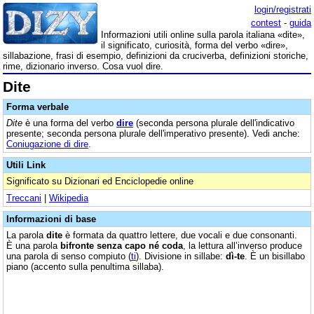
login/registrati
contest
-
guida
Informazioni utili online sulla parola italiana «dite»,
il significato, curiosità, forma del verbo «dire»,
sillabazione, frasi di esempio, definizioni da cruciverba, definizioni storiche,
rime, dizionario inverso. Cosa vuol dire.
Dite
Forma verbale
Dite
è una forma del verbo
dire
(seconda persona plurale dell'indicativo
presente; seconda persona plurale dell'imperativo presente). Vedi anche:
Coniugazione di dire
.
Utili Link
Significato su Dizionari ed Enciclopedie online
Treccani
|
Wikipedia
Informazioni di base
La parola
dite
è formata da quattro lettere, due vocali e due consonanti.
È una parola
bifronte senza capo né coda
, la lettura all’inverso produce
una parola di senso compiuto (
ti
). Divisione in sillabe:
dì-te
. È un bisillabo
piano (accento sulla penultima sillaba).