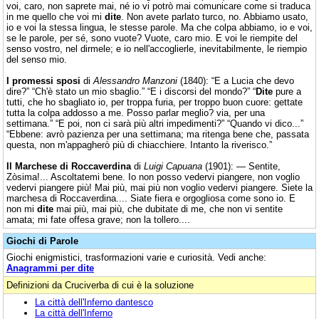
voi, caro, non saprete mai, né io vi potrò mai comunicare come si traduca
in me quello che voi mi
dite
. Non avete parlato turco, no. Abbiamo usato,
io e voi la stessa lingua, le stesse parole. Ma che colpa abbiamo, io e voi,
se le parole, per sé, sono vuote? Vuote, caro mio. E voi le riempite del
senso vostro, nel dirmele; e io nell'accoglierle, inevitabilmente, le riempio
del senso mio.
I promessi sposi
di
Alessandro Manzoni
(1840): “E a Lucia che devo
dire?” “Ch'è stato un mio sbaglio.” “E i discorsi del mondo?” “
Dite
pure a
tutti, che ho sbagliato io, per troppa furia, per troppo buon cuore: gettate
tutta la colpa addosso a me. Posso parlar meglio? via, per una
settimana.” “E poi, non ci sarà più altri impedimenti?” “Quando vi dico...”
“Ebbene: avrò pazienza per una settimana; ma ritenga bene che, passata
questa, non m'appagherò più di chiacchiere. Intanto la riverisco.”
Il Marchese di Roccaverdina
di
Luigi Capuana
(1901): — Sentite,
Zòsima!... Ascoltatemi bene. Io non posso vedervi piangere, non voglio
vedervi piangere più! Mai più, mai più non voglio vedervi piangere. Siete la
marchesa di Roccaverdina.... Siate fiera e orgogliosa come sono io. E
non mi
dite
mai più, mai più, che dubitate di me, che non vi sentite
amata; mi fate offesa grave; non la tollero....
Giochi di Parole
Giochi enigmistici, trasformazioni varie e curiosità. Vedi anche:
Anagrammi per dite
Definizioni da Cruciverba di cui è la soluzione
La città dell'Inferno dantesco
La città dell'Inferno