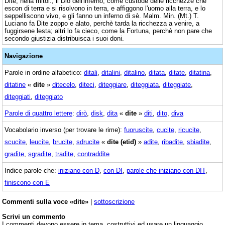
Dite, nella mitol., il Dio dell'inferno, come custode delle ricchezze che
escon di terra e si risolvono in terra, e affiggono l'uomo alla terra, e lo
seppelliscono vivo, e gli fanno un inferno di sè. Malm. Min. (Mt.) T.
Luciano fa Dite zoppo e alato, perchè tarda la ricchezza a venire, a
fuggirsene lesta; altri lo fa cieco, come la Fortuna, perchè non pare che
secondo giustizia distribuisca i suoi doni.
Navigazione
Parole in ordine alfabetico:
ditali
,
ditalini
,
ditalino
,
ditata
,
ditate
,
ditatina
,
ditatine
«
dite
»
ditecelo
,
diteci
,
diteggiare
,
diteggiata
,
diteggiate
,
diteggiati
,
diteggiato
Parole di quattro lettere
:
dirò
,
disk
,
dita
«
dite
»
diti
,
dito
,
diva
Vocabolario inverso (per trovare le rime):
fuoruscite
,
cucite
,
ricucite
,
scucite
,
leucite
,
brucite
,
sdrucite
«
dite (etid)
»
adite
,
ribadite
,
sbiadite
,
gradite
,
sgradite
,
tradite
,
contraddite
Indice parole che:
iniziano con D
,
con DI
,
parole che iniziano con DIT
,
finiscono con E
Commenti sulla voce «dite»
|
sottoscrizione
Scrivi un commento
I commenti devono essere in tema, costruttivi ed usare un linguaggio