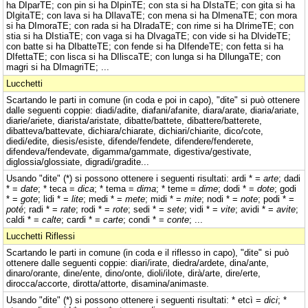
ha DIparTE; con pin si ha DIpinTE; con sta si ha DIstaTE; con gita si ha
DIgitaTE; con lava si ha DIlavaTE; con mena si ha DImenaTE; con mora
si ha DImoraTE; con rada si ha DIradaTE; con rime si ha DIrimeTE; con
stia si ha DIstiaTE; con vaga si ha DIvagaTE; con vide si ha DIvideTE;
con batte si ha DIbatteTE; con fende si ha DIfendeTE; con fetta si ha
DIfettaTE; con lisca si ha DIliscaTE; con lunga si ha DIlungaTE; con
magri si ha DImagriTE; ...
Lucchetti
Scartando le parti in comune (in coda e poi in capo), "dite" si può ottenere
dalle seguenti coppie: diadi/adite, diafani/afanite, diara/arate, diaria/ariate,
diarie/ariete, diarista/aristate, dibatte/battete, dibattere/batterete,
dibatteva/battevate, dichiara/chiarate, dichiari/chiarite, dico/cote,
diedi/edite, diesis/esiste, difende/fendete, difendere/fenderete,
difendeva/fendevate, digamma/gammate, digestiva/gestivate,
diglossia/glossiate, digradi/gradite...
Usando "dite" (*) si possono ottenere i seguenti risultati: ardi * =
arte
; dadi
* =
date
; * teca =
dica
; * tema =
dima
; * teme =
dime
; dodi * =
dote
; godi
* =
gote
; lidi * =
lite
; medi * =
mete
; midi * =
mite
; nodi * =
note
; podi * =
poté
; radi * =
rate
; rodi * =
rote
; sedi * =
sete
; vidi * =
vite
; avidi * =
avite
;
caldi * =
calte
; cardi * =
carte
; condi * =
conte
; ...
Lucchetti Riflessi
Scartando le parti in comune (in coda e il riflesso in capo), "dite" si può
ottenere dalle seguenti coppie: diari/irate, diedra/ardete, dina/ante,
dinaro/orante, dine/ente, dino/onte, dioli/ilote, dirà/arte, dire/erte,
dirocca/accorte, dirotta/attorte, disamina/animaste.
Usando "dite" (*) si possono ottenere i seguenti risultati: * etcì =
dici
; *