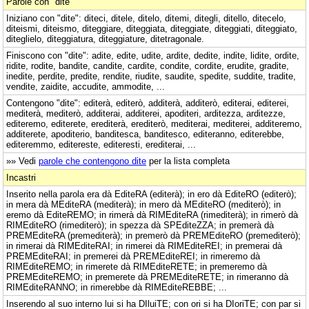
Parole con "dite"
Iniziano con "dite": diteci, ditele, ditelo, ditemi, ditegli, ditello, ditecelo,
diteismi, diteismo, diteggiare, diteggiata, diteggiate, diteggiati, diteggiato,
diteglielo, diteggiatura, diteggiature, ditetragonale.
Finiscono con "dite": adite, edite, udite, ardite, dedite, indite, lidite, ordite,
ridite, rodite, bandite, candite, cardite, condite, cordite, erudite, gradite,
inedite, perdite, predite, rendite, riudite, saudite, spedite, suddite, tradite,
vendite, zaidite, accudite, ammodite, ...
Contengono "dite": editerà, editerò, additerà, additerò, editerai, editerei,
mediterà, mediterò, additerai, additerei, apoditeri, arditezza, arditezze,
editeremo, editerete, erediterà, erediterò, mediterai, mediterei, additeremo,
additerete, apoditerio, banditesca, banditesco, editeranno, editerebbe,
editeremmo, editereste, editeresti, erediterai, ...
»» Vedi
parole che contengono dite
per la lista completa
Incastri
Inserito nella parola era dà EditeRA (editerà); in ero dà EditeRO (editerò);
in mera dà MEditeRA (mediterà); in mero dà MEditeRO (mediterò); in
eremo dà EditeREMO; in rimerà dà RIMEditeRA (rimediterà); in rimerò dà
RIMEditeRO (rimediterò); in spezza dà SPEditeZZA; in premerà dà
PREMEditeRA (premediterà); in premerò dà PREMEditeRO (premediterò);
in rimerai dà RIMEditeRAI; in rimerei dà RIMEditeREI; in premerai dà
PREMEditeRAI; in premerei dà PREMEditeREI; in rimeremo dà
RIMEditeREMO; in rimerete dà RIMEditeRETE; in premeremo dà
PREMEditeREMO; in premerete dà PREMEditeRETE; in rimeranno dà
RIMEditeRANNO; in rimerebbe dà RIMEditeREBBE; ...
Inserendo al suo interno lui si ha DIluiTE; con ori si ha DIoriTE; con par si