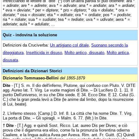
Intrecciando le lettere di "dite" (*) con un'altra parola si può ottenere: ara *
=
adirate
; are * =
adirete
; ava * =
adivate
; ana * =
andiate
; ara * =
ardiate
;
* eva =
deviate
; * per =
diptere
; * pro =
diptero
; * ola =
doliate
; * ora =
doriate
; * osa =
dosiate
; eta * =
editate
; ora * =
ordiate
; pos * =
podiste
;
ria * =
ridiate
; sua * =
sudiate
; tea * =
tediate
; uva * =
udivate
; aera * =
aderiate
; aula * =
aduliate
; ...
Quiz - indovina la soluzione
Definizioni da Cruciverba:
Un artigiano col ditale
,
Suonano secondo la
diteggiatura
,
Insetticida in disuso
,
Molto antico, disusato
,
Molto antica,
disusata
.
Definizioni da Dizionari Storici
Dizionario Tommaseo-Bellini
del 1865-1879
Dite
- [T.] S. m. Il dio dell'inferno, Plutone, qui confuso con Pluto. V. DITE
agg. Aureo lat. T. Virg. Le vuote magioni di Dite. – Di Lucifero D. 1. 11. Il
punto Dell'universo, in su che Dite siede. E 34. Ecco Dite. E 12. Colui (G.
C.) che la gran preda levò a Dite (le anime dal limbo, dopo la risurrezione
di Lui, beate).
2. L'inferno stesso. [Camp.] D. Inf. 8. La città che ha nome Dite. T. Virg.
La porta di Dite. – Gli spiragli. = Malm. 6. 77. (Mt.) In Dite.
† Dite
- [T.] Agg. e quindi Sost. Ricco. Lat. aureo Dis per Dives; e ciò
prova che il digamma era eliso, come fa la pronunzia fiorentina odierna
Caaliere, e la lingua aulica Avea per Aveva. Rim. ant. Fr. Guitt. (C) Quindi