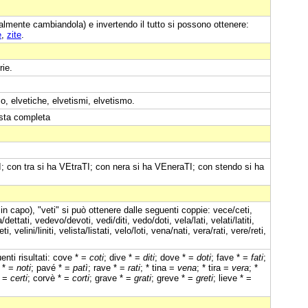
almente cambiandola) e invertendo il tutto si possono ottenere:
e
,
zite
.
rie.
co, elvetiche, elvetismi, elvetismo.
ista completa
; con tra si ha VEtraTI; con nera si ha VEneraTI; con stendo si ha
in capo), "veti" si può ottenere dalle seguenti coppie: vece/ceti,
dettati, vedevo/devoti, vedi/diti, vedo/doti, vela/lati, velati/latiti,
eti, velini/liniti, velista/listati, velo/loti, vena/nati, vera/rati, vere/reti,
enti risultati: cove * =
coti
; dive * =
diti
; dove * =
doti
; fave * =
fati
;
 * =
noti
; pavé * =
patì
; rave * =
rati
; * tina =
vena
; * tira =
vera
; *
* =
certi
; corvè * =
corti
; grave * =
grati
; greve * =
greti
; lieve * =