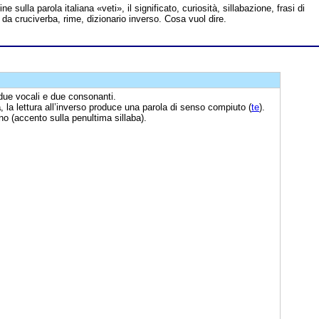
ine sulla parola italiana «veti», il significato, curiosità, sillabazione, frasi di
 da cruciverba, rime, dizionario inverso. Cosa vuol dire.
 due vocali e due consonanti.
a
, la lettura all’inverso produce una parola di senso compiuto (
te
).
ano (accento sulla penultima sillaba).