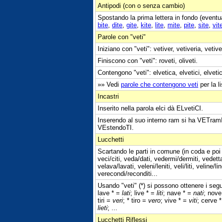
Antipodi (con o senza cambio)
Spostando la prima lettera in fondo (eventu
bite
,
dite
,
gite
,
kite
,
lite
,
mite
,
pite
,
site
,
vit
Parole con "veti"
Iniziano con "veti": vetiver, vetiveria, vetive
Finiscono con "veti": roveti, oliveti.
Contengono "veti": elvetica, elvetici, elveti
»» Vedi
parole che contengono veti
per la l
Incastri
Inserito nella parola elci dà ELvetiCI.
Inserendo al suo interno ram si ha VETramI
VEstendoTI.
Lucchetti
Scartando le parti in comune (in coda e poi 
veci/citi, veda/dati, vedermi/dermiti, vedetta/
velava/lavati, veleni/leniti, veli/liti, veline/lin
verecondi/reconditi...
Usando "veti" (*) si possono ottenere i segu
lave * =
lati
; live * =
liti
; nave * =
nati
; nove
tiri =
veri
; * tiro =
vero
; vive * =
viti
; cerve 
lieti
; ...
Lucchetti Riflessi