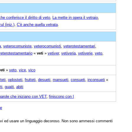
e conferisce il diritto di veto
,
La mette in opera il vetraio
,
ul (iniz.)
,
C'è anche quella vetrata
.
a
,
veterocomuniste
,
veterocomunisti
,
veterotestamentari
,
veterotestamentario
«
veti
»
vetiver
,
vetiveria
,
vetiverie
,
veto
,
eti
»
veto
,
vice
,
vico
teti
,
oplosteti
,
frutteti
,
desueti
,
mansueti
,
consueti
,
inconsueti
«
ti
,
guaiti
,
abiti
parole che iniziano con VET
,
finiscono con I
ne
tivi ed usare un linguaggio decoroso. Non sono ammessi commenti