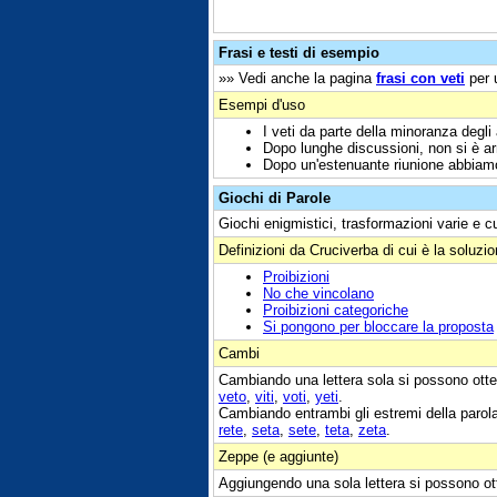
Frasi e testi di esempio
»» Vedi anche la pagina
frasi con veti
per u
Esempi d'uso
I veti da parte della minoranza degli
Dopo lunghe discussioni, non si è arri
Dopo un'estenuante riunione abbiamo
Giochi di Parole
Giochi enigmistici, trasformazioni varie e c
Definizioni da Cruciverba di cui è la soluzi
Proibizioni
No che vincolano
Proibizioni categoriche
Si pongono per bloccare la proposta
Cambi
Cambiando una lettera sola si possono otte
veto
,
viti
,
voti
,
yeti
.
Cambiando entrambi gli estremi della parol
rete
,
seta
,
sete
,
teta
,
zeta
.
Zeppe (e aggiunte)
Aggiungendo una sola lettera si possono ot