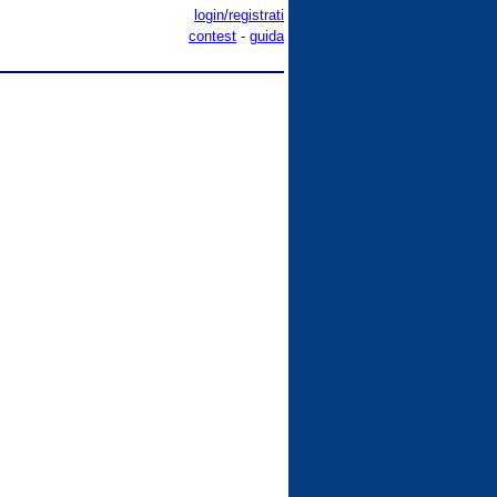
login/registrati
contest
-
guida