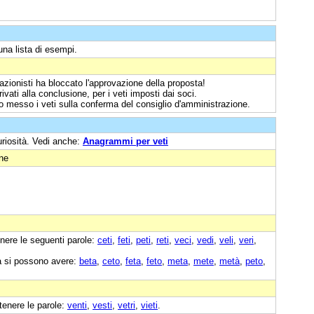
na lista di esempi.
 azionisti ha bloccato l'approvazione della proposta!
vati alla conclusione, per i veti imposti dai soci.
 messo i veti sulla conferma del consiglio d'amministrazione.
uriosità. Vedi anche:
Anagrammi per veti
one
nere le seguenti parole:
ceti
,
feti
,
peti
,
reti
,
veci
,
vedi
,
veli
,
veri
,
a si possono avere:
beta
,
ceto
,
feta
,
feto
,
meta
,
mete
,
metà
,
peto
,
tenere le parole:
venti
,
vesti
,
vetri
,
vieti
.