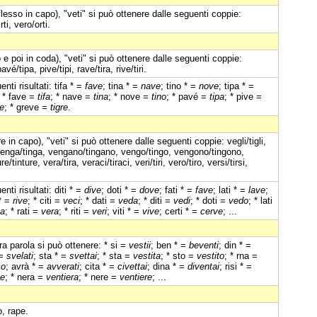
flesso in capo), "veti" si può ottenere dalle seguenti coppie:
rti, vero/orti.
e poi in coda), "veti" si può ottenere dalle seguenti coppie:
vé/tipa, pive/tipi, rave/tira, rive/tiri.
ti risultati: tifa * =
fave
; tina * =
nave
; tino * =
nove
; tipa * =
; * fave =
tifa
; * nave =
tina
; * nove =
tino
; * pavé =
tipa
; * pive =
e
; * greve =
tigre
.
in capo), "veti" si può ottenere dalle seguenti coppie: vegli/tigli,
tina, venga/tinga, vengano/tingano, vengo/tingo, vengono/tingono,
/tinture, vera/tira, veraci/tiraci, veri/tiri, vero/tiro, versi/tirsi,
ti risultati: diti * =
dive
; doti * =
dove
; fati * =
fave
; lati * =
lave
;
 * =
rive
; * citi =
veci
; * dati =
veda
; * diti =
vedi
; * doti =
vedo
; * lati
a
; * rati =
vera
; * riti =
veri
; viti * =
vive
; certi * =
cerve
; ...
ltra parola si può ottenere: * si =
vestii
; ben * =
beventi
; din * =
 =
svelati
; sta * =
svettai
; * sta =
vestita
; * sto =
vestito
; * rna =
co
; avrà * =
avverati
; cita * =
civettai
; dina * =
diventai
; risi * =
ne
; * nera =
ventiera
; * nere =
ventiere
; ...
o, rape.