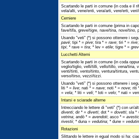
Scartando le parti in comune (in coda e il ri
vela/alti, vene/enti, vera/arti, vere/erti, veri/i
Cerniere
Scartando le parti in comune (prima in capo 
fave/tifa, greve/tigre, nave/tina, nove/tino, pa
Usando "veti" (*) si possono ottenere i seguen
pavé
; tipi * =
pive
; tira * =
rave
; tiri * =
rive
tipi
; * rave =
tira
; * lev =
etile
; tigre * =
grev
Lucchetti Alterni
Scartando le parti in comune (in coda oppure 
veglio/tiglio, velli/tilli, vello/tillo, vena/
venti/tinti, vento/tinto, ventura/tintura, venture
verso/tirso, vezzi/tizzi.
Usando "veti" (*) si possono ottenere i seguen
liti * =
live
; nati * =
nave
; noti * =
nove
; riti
=
vela
; * liti =
veli
; * loti =
velo
; * nati =
ven
Intarsi e sciarade alterne
Intrecciando le lettere di "veti" (*) con un'a
diventi
; dir * =
diverti
; dot * =
dovetti
; sla *
vetrina
; andò * =
avendoti
; asco * =
avesti
rivestii
; * duna =
vedutina
; * dune =
veduti
Rotazioni
Slittando le lettere in egual modo si ha: cia