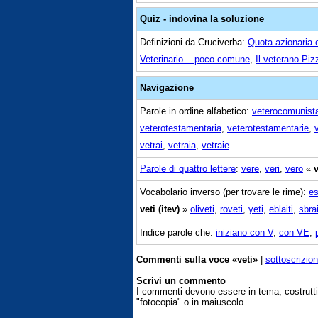
Quiz - indovina la soluzione
Definizioni da Cruciverba:
Quota azionaria ch
Veterinario... poco comune
,
Il veterano Pizz
Navigazione
Parole in ordine alfabetico:
veterocomunist
veterotestamentaria
,
veterotestamentarie
,
vetrai
,
vetraia
,
vetraie
Parole di quattro lettere
:
vere
,
veri
,
vero
«
v
Vocabolario inverso (per trovare le rime):
es
veti (itev)
»
oliveti
,
roveti
,
yeti
,
eblaiti
,
sbrai
Indice parole che:
iniziano con V
,
con VE
,
Commenti sulla voce «veti»
|
sottoscrizio
Scrivi un commento
I commenti devono essere in tema, costrut
"fotocopia" o in maiuscolo.