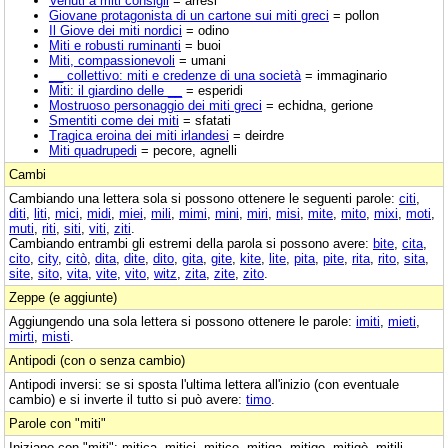
Venuti a miti consigli
= arresi
Giovane protagonista di un cartone sui miti greci
= pollon
Il Giove dei miti nordici
= odino
Miti e robusti ruminanti
= buoi
Miti, compassionevoli
= umani
__ collettivo: miti e credenze di una società
= immaginario
Miti: il giardino delle __
= esperidi
Mostruoso personaggio dei miti greci
= echidna, gerione
Smentiti come dei miti
= sfatati
Tragica eroina dei miti irlandesi
= deirdre
Miti quadrupedi
= pecore, agnelli
Cambi
Cambiando una lettera sola si possono ottenere le seguenti parole:
citi
,
diti
,
liti
,
mici
,
midi
,
miei
,
mili
,
mimi
,
mini
,
miri
,
misi
,
mite
,
mito
,
mixi
,
moti
,
muti
,
riti
,
siti
,
viti
,
ziti
.
Cambiando entrambi gli estremi della parola si possono avere:
bite
,
cita
,
cito
,
city
,
citò
,
dita
,
dite
,
dito
,
gita
,
gite
,
kite
,
lite
,
pita
,
pite
,
rita
,
rito
,
sita
,
site
,
sito
,
vita
,
vite
,
vito
,
witz
,
zita
,
zite
,
zito
.
Zeppe (e aggiunte)
Aggiungendo una sola lettera si possono ottenere le parole:
imiti
,
mieti
,
mirti
,
misti
.
Antipodi (con o senza cambio)
Antipodi inversi: se si sposta l'ultima lettera all'inizio (con eventuale
cambio) e si inverte il tutto si può avere:
timo
.
Parole con "miti"
Iniziano con "miti": mitica, mitici, mitico, mitiga, mitigo, mitigò, mitili,