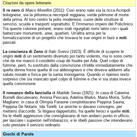
Citazioni da opere letterarie
Il re nero
di
Maico Morellini
(2011): Così erano nate sia la ricca Acropoli
bolognese, sia la pittoresca necropoli reggiana, verde polmone di morte
della prima. Al loro centro la polis modenese, cuore delle strutture di
servizio, scuole e trasporti soprattutto. E l'immenso impero del Policlinico.
Tra queste colonne portanti, erano stati rigurgitati nomi latini con i quali
battezzare monumenti, aree, quartieri. Un'altra arma per la
formalizzazione di un progetto che trovava le sue origini in fasti e
miti
passati.
La coscienza di Zeno
di
Italo Svevo
(1923): È difficile di scoprire le
origini
miti
di un sentimento divenuto poi tanto violento, ma io sono certo
che da me mancò il cosidetto coup de foudre per Ada. Quel colpo di
fulmine, però, fu sostituito dalla convinzione ch'ebbi immediatamente che
quella donna fosse quella di cui abbisognavo e che doveva addurmi alla
salute morale e fisica per la santa monogamia. Quando vi ripenso resto
sorpreso che sia mancato quel colpo di fulmine e che vi sia stata invece
quella convinzione.
Il romanzo della fanciulla
di
Matilde Serao
(1921): In casa di Caterina
Borrelli discutevano, Annina Pescara, Adelina Markò, Maria Morra, Sofia
Magliano: in casa di Olimpia Faraone complottavano Peppina Sauna,
Peppina De Notaris, Ida Torelli. Le amiche si davano convegno, per
mettersi d'accordo. Si litigava dappertutto, fra quelle feroci e quelle
miti
:
fra le ribelli aggressive che consigliavano di non andarci punto in ufficio,
per lasciare i superiori nell'imbarazzo, e le ribelli passive che intendevano
solo prestare il servizio ordinario.
Giochi di Parole