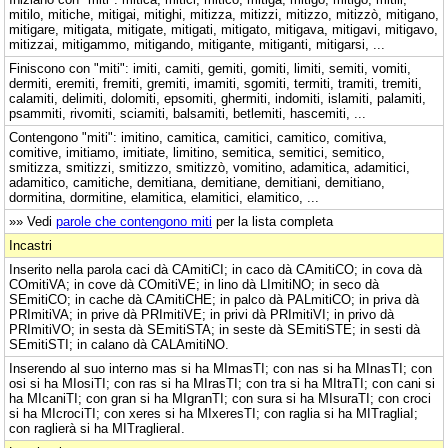
mitilo, mitiche, mitigai, mitighi, mitizza, mitizzi, mitizzo, mitizzò, mitigano,
mitigare, mitigata, mitigate, mitigati, mitigato, mitigava, mitigavi, mitigavo,
mitizzai, mitigammo, mitigando, mitigante, mitiganti, mitigarsi, ...
Finiscono con "miti": imiti, camiti, gemiti, gomiti, limiti, semiti, vomiti,
dermiti, eremiti, fremiti, gremiti, imamiti, sgomiti, termiti, tramiti, tremiti,
calamiti, delimiti, dolomiti, epsomiti, ghermiti, indomiti, islamiti, palamiti,
psammiti, rivomiti, sciamiti, balsamiti, betlemiti, hascemiti, ...
Contengono "miti": imitino, camitica, camitici, camitico, comitiva,
comitive, imitiamo, imitiate, limitino, semitica, semitici, semitico,
smitizza, smitizzi, smitizzo, smitizzò, vomitino, adamitica, adamitici,
adamitico, camitiche, demitiana, demitiane, demitiani, demitiano,
dormitina, dormitine, elamitica, elamitici, elamitico, ...
»» Vedi
parole che contengono miti
per la lista completa
Incastri
Inserito nella parola caci dà CAmitiCI; in caco dà CAmitiCO; in cova dà
COmitiVA; in cove dà COmitiVE; in lino dà LImitiNO; in seco dà
SEmitiCO; in cache dà CAmitiCHE; in palco dà PALmitiCO; in priva dà
PRImitiVA; in prive dà PRImitiVE; in privi dà PRImitiVI; in privo dà
PRImitiVO; in sesta dà SEmitiSTA; in seste dà SEmitiSTE; in sesti dà
SEmitiSTI; in calano dà CALAmitiNO.
Inserendo al suo interno mas si ha MImasTI; con nas si ha MInasTI; con
osi si ha MIosiTI; con ras si ha MIrasTI; con tra si ha MItraTI; con cani si
ha MIcaniTI; con gran si ha MIgranTI; con sura si ha MIsuraTI; con croci
si ha MIcrociTI; con xeres si ha MIxeresTI; con raglia si ha MITragliaI;
con raglierà si ha MITraglieraI.