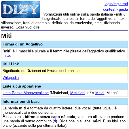
login/registrati
contest
-
guida
Informazioni utili online sulla parola italiana «miti»,
il significato, curiosità, forma dell'aggettivo «mite»,
sillabazione, frasi di esempio, definizioni da cruciverba, rime, dizionario
inverso. Cosa vuol dire.
Miti
Forma di un Aggettivo
"miti" è il maschile plurale e il femminile plurale dell'aggettivo qualificativo
mite
.
Utili Link
Significato su Dizionari ed Enciclopedie online
Wikipedia
Liste a cui appartiene
Lista Parole Monovocaliche
[Misticismi,
Mistifichi
« * »
Mitici
, Mitighi]
Informazioni di base
La parola
miti
è formata da quattro lettere, due vocali (tutte uguali, è
monovocalica) e due consonanti.
È una parola
bifronte senza capo né coda
, la lettura all’inverso produce
una parola di senso compiuto (
ti
). Divisione in sillabe:
mì-ti
. È un bisillabo
piano (accento sulla penultima sillaba).