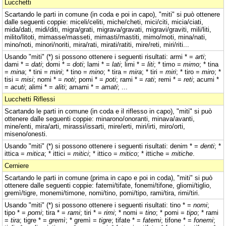
Lucchetti
Scartando le parti in comune (in coda e poi in capo), "miti" si può ottenere
dalle seguenti coppie: miceli/celiti, miche/cheti, mici/citi, micia/ciati,
mida/dati, midi/diti, migra/grati, migrava/gravati, migravi/graviti, mili/liti,
milito/litoti, mimasse/masseti, mimasti/mastiti, mimo/moti, mina/nati,
mino/noti, minori/noriti, mira/rati, mirati/ratiti, mire/reti, miri/riti...
Usando "miti" (*) si possono ottenere i seguenti risultati: armi * =
arti
;
dami * =
dati
; domi * =
doti
; lami * =
lati
; limi * =
liti
; * timo =
mimo
; * tina
=
mina
; * tini =
mini
; * tino =
mino
; * tira =
mira
; * tiri =
miri
; * tiro =
miro
; *
tisi =
misi
; nomi * =
noti
; pomi * =
poti
; rami * =
rati
; remi * =
reti
; acumi *
=
acuti
; alimi * =
aliti
; amami * =
amati
; ...
Lucchetti Riflessi
Scartando le parti in comune (in coda e il riflesso in capo), "miti" si può
ottenere dalle seguenti coppie: minarono/onoranti, minava/avanti,
mine/enti, mira/arti, mirassi/issarti, mire/erti, miri/irti, miro/orti,
miseno/onesti.
Usando "miti" (*) si possono ottenere i seguenti risultati: denim * =
denti
; *
ittica =
mitica
; * ittici =
mitici
; * ittico =
mitico
; * ittiche =
mitiche
.
Cerniere
Scartando le parti in comune (prima in capo e poi in coda), "miti" si può
ottenere dalle seguenti coppie: fatemi/tifate, fonemi/tifone, gliomi/tiglio,
gremì/tigre, monemi/timone, nomi/tino, pomi/tipo, rami/tira, rimi/tiri.
Usando "miti" (*) si possono ottenere i seguenti risultati: tino * =
nomi
;
tipo * =
pomi
; tira * =
rami
; tiri * =
rimi
; * nomi =
tino
; * pomi =
tipo
; * rami
=
tira
; tigre * =
gremì
; * gremì =
tigre
; tifate * =
fatemi
; tifone * =
fonemi
;