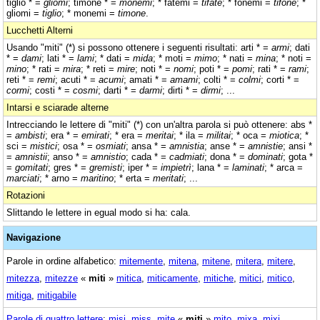
tiglio * =
gliomi
; timone * =
monemi
; * fatemi =
tifate
; * fonemi =
tifone
; *
gliomi =
tiglio
; * monemi =
timone
.
Lucchetti Alterni
Usando "miti" (*) si possono ottenere i seguenti risultati: arti * =
armi
; dati
* =
dami
; lati * =
lami
; * dati =
mida
; * moti =
mimo
; * nati =
mina
; * noti =
mino
; * rati =
mira
; * reti =
mire
; noti * =
nomi
; poti * =
pomi
; rati * =
rami
;
reti * =
remi
; acuti * =
acumi
; amati * =
amami
; colti * =
colmi
; corti * =
cormi
; costi * =
cosmi
; darti * =
darmi
; dirti * =
dirmi
; ...
Intarsi e sciarade alterne
Intrecciando le lettere di "miti" (*) con un'altra parola si può ottenere: abs *
=
ambisti
; era * =
emirati
; * era =
meritai
; * ila =
militai
; * oca =
miotica
; *
sci =
mistici
; osa * =
osmiati
; ansa * =
amnistia
; anse * =
amnistie
; ansi *
=
amnistii
; anso * =
amnistio
; cada * =
cadmiati
; dona * =
dominati
; gota *
=
gomitati
; gres * =
gremisti
; iper * =
impietrì
; lana * =
laminati
; * arca =
marciati
; * arno =
maritino
; * erta =
meritati
; ...
Rotazioni
Slittando le lettere in egual modo si ha: cala.
Navigazione
Parole in ordine alfabetico:
mitemente
,
mitena
,
mitene
,
mitera
,
mitere
,
mitezza
,
mitezze
«
miti
»
mitica
,
miticamente
,
mitiche
,
mitici
,
mitico
,
mitiga
,
mitigabile
Parole di quattro lettere
:
misi
,
miss
,
mite
«
miti
»
mito
,
mixa
,
mixi