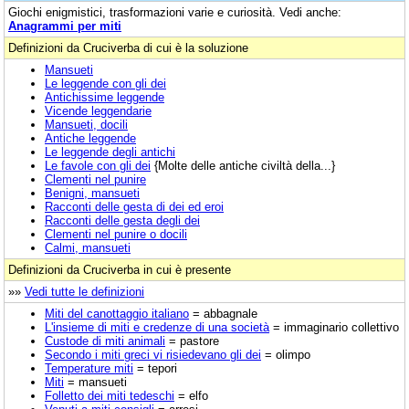
Giochi enigmistici, trasformazioni varie e curiosità. Vedi anche:
Anagrammi per miti
Definizioni da Cruciverba di cui è la soluzione
Mansueti
Le leggende con gli dei
Antichissime leggende
Vicende leggendarie
Mansueti, docili
Antiche leggende
Le leggende degli antichi
Le favole con gli dei
{Molte delle antiche civiltà della...}
Clementi nel punire
Benigni, mansueti
Racconti delle gesta di dei ed eroi
Racconti delle gesta degli dei
Clementi nel punire o docili
Calmi, mansueti
Definizioni da Cruciverba in cui è presente
»»
Vedi tutte le definizioni
Miti del canottaggio italiano
= abbagnale
L'insieme di miti e credenze di una società
= immaginario collettivo
Custode di miti animali
= pastore
Secondo i miti greci vi risiedevano gli dei
= olimpo
Temperature miti
= tepori
Miti
= mansueti
Folletto dei miti tedeschi
= elfo