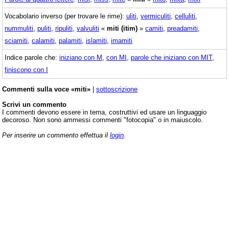
Vocabolario inverso (per trovare le rime):
uliti
,
vermiculiti
,
celluliti
,
nummuliti
,
puliti
,
ripuliti
,
valvuliti
«
miti (itim)
»
camiti
,
preadamiti
,
sciamiti
,
calamiti
,
palamiti
,
islamiti
,
imamiti
Indice parole che:
iniziano con M
,
con MI
,
parole che iniziano con MIT
,
finiscono con I
Commenti sulla voce «miti»
|
sottoscrizione
Scrivi un commento
I commenti devono essere in tema, costruttivi ed usare un linguaggio
decoroso. Non sono ammessi commenti "fotocopia" o in maiuscolo.
Per inserire un commento effettua il
login
.