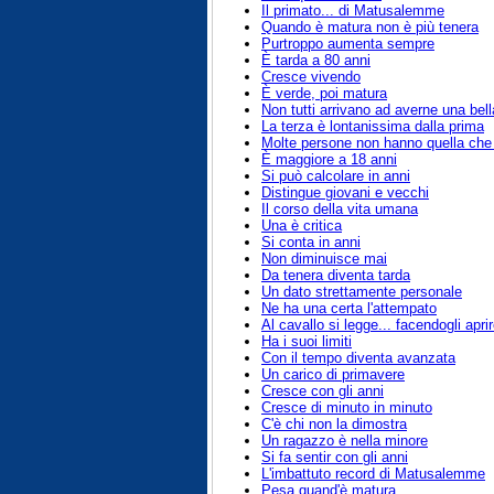
Il primato... di Matusalemme
Quando è matura non è più tenera
Purtroppo aumenta sempre
È tarda a 80 anni
Cresce vivendo
È verde, poi matura
Non tutti arrivano ad averne una bell
La terza è lontanissima dalla prima
Molte persone non hanno quella che
È maggiore a 18 anni
Si può calcolare in anni
Distingue giovani e vecchi
Il corso della vita umana
Una è critica
Si conta in anni
Non diminuisce mai
Da tenera diventa tarda
Un dato strettamente personale
Ne ha una certa l'attempato
Al cavallo si legge... facendogli apri
Ha i suoi limiti
Con il tempo diventa avanzata
Un carico di primavere
Cresce con gli anni
Cresce di minuto in minuto
C'è chi non la dimostra
Un ragazzo è nella minore
Si fa sentir con gli anni
L'imbattuto record di Matusalemme
Pesa quand'è matura