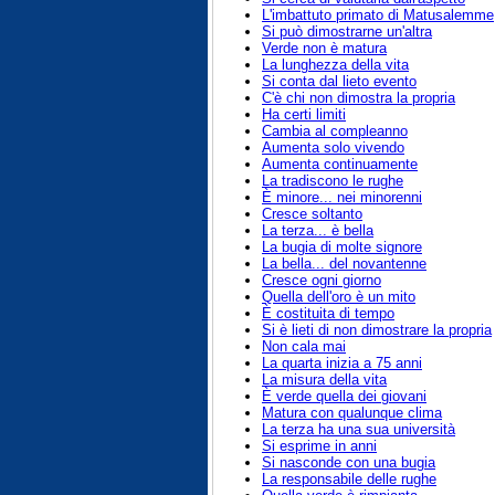
L'imbattuto primato di Matusalemme
Si può dimostrarne un'altra
Verde non è matura
La lunghezza della vita
Si conta dal lieto evento
C'è chi non dimostra la propria
Ha certi limiti
Cambia al compleanno
Aumenta solo vivendo
Aumenta continuamente
La tradiscono le rughe
È minore... nei minorenni
Cresce soltanto
La terza... è bella
La bugia di molte signore
La bella... del novantenne
Cresce ogni giorno
Quella dell'oro è un mito
È costituita di tempo
Si è lieti di non dimostrare la propria
Non cala mai
La quarta inizia a 75 anni
La misura della vita
È verde quella dei giovani
Matura con qualunque clima
La terza ha una sua università
Si esprime in anni
Si nasconde con una bugia
La responsabile delle rughe