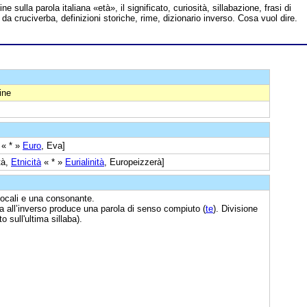
ine sulla parola italiana «età», il significato, curiosità, sillabazione, frasi di
 da cruciverba, definizioni storiche, rime, dizionario inverso. Cosa vuol dire.
ine
« * »
Euro
, Eva]
tà,
Etnicità
« * »
Eurialinità
, Europeizzerà]
vocali e una consonante.
ura all’inverso produce una parola di senso compiuto (
te
). Divisione
o sull'ultima sillaba).