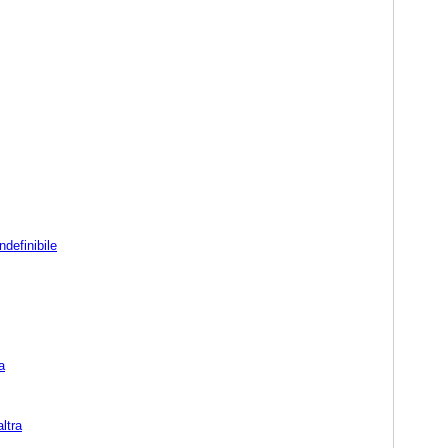
definibile
a
ltra