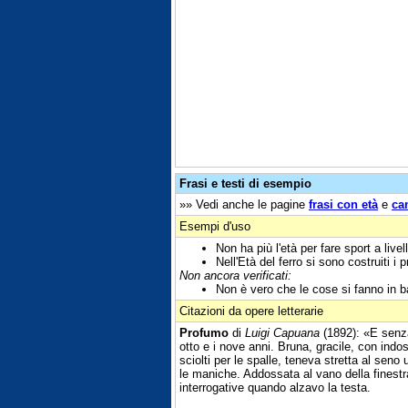
Frasi e testi di esempio
»» Vedi anche le pagine
frasi con età
e
ca
Esempi d'uso
Non ha più l'età per fare sport a livel
Nell'Età del ferro si sono costruiti i p
Non ancora verificati:
Non è vero che le cose si fanno in ba
Citazioni da opere letterarie
Profumo
di
Luigi Capuana
(1892): «E senza
otto e i nove anni. Bruna, gracile, con indo
sciolti per le spalle, teneva stretta al se
le maniche. Addossata al vano della finestra
interrogative quando alzavo la testa.