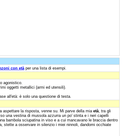
nzoni con età
per una lista di esempi.
lo agonistico.
rimi oggetti metallici (armi ed utensili).
se all'età: è solo una questione di testa.
 aspettare la risposta, venne su. Mi parve della mia
età
, tra gli
sso una vestina di mussola azzurra un po' stinta e i neri capelli
no una bambola sciupatina in viso e a cui mancavano le braccia dentro
, stette a osservare in silenzio i miei ninnoli, dandomi occhiate