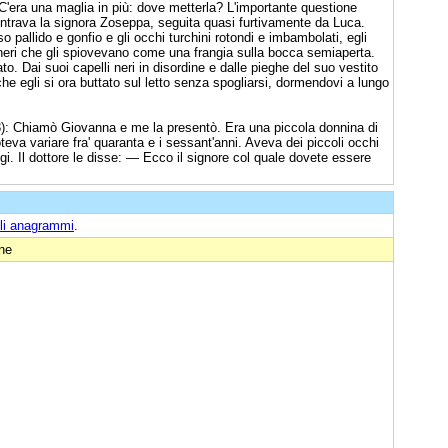
C'era una maglia in più: dove metterla? L'importante questione
ntrava la signora Zoseppa, seguita quasi furtivamente da Luca.
iso pallido e gonfio e gli occhi turchini rotondi e imbambolati, egli
 neri che gli spiovevano come una frangia sulla bocca semiaperta.
to. Dai suoi capelli neri in disordine e dalle pieghe del suo vestito
che egli si ora buttato sul letto senza spogliarsi, dormendovi a lungo
): Chiamò Giovanna e me la presentò. Era una piccola donnina di
eva variare fra' quaranta e i sessant'anni. Aveva dei piccoli occhi
igi. Il dottore le disse: — Ecco il signore col quale dovete essere
li anagrammi
.
one