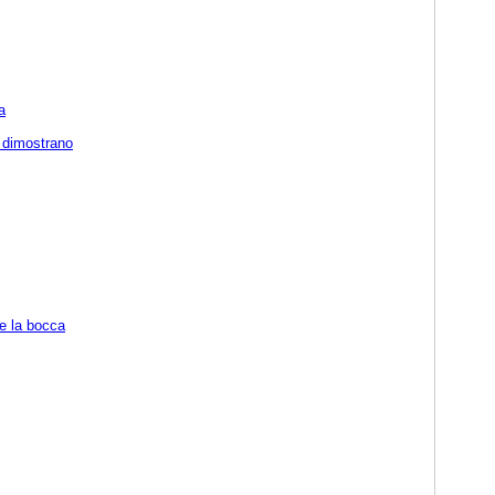
a
 dimostrano
re la bocca