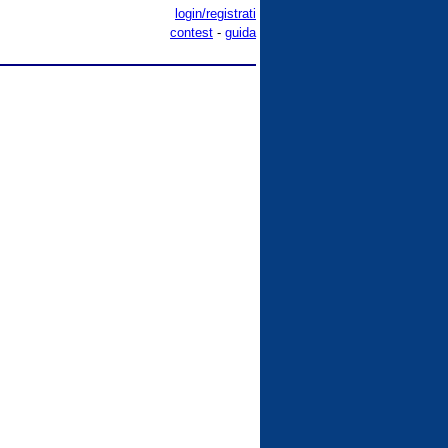
login/registrati
contest
-
guida