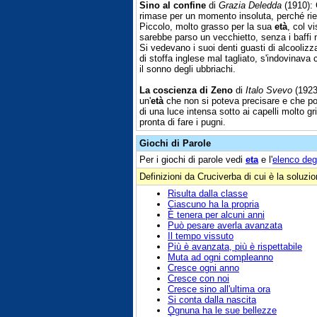
Sino al confine
di
Grazia Deledda
(1910): 
rimase per un momento insoluta, perché rie
Piccolo, molto grasso per la sua
età
, col v
sarebbe parso un vecchietto, senza i baffi
Si vedevano i suoi denti guasti di alcoolizza
di stoffa inglese mal tagliato, s'indovinava 
il sonno degli ubbriachi.
La coscienza di Zeno
di
Italo Svevo
(1923
un'
età
che non si poteva precisare e che pot
di una luce intensa sotto ai capelli molto gr
pronta di fare i pugni.
Giochi di Parole
Per i giochi di parole vedi
eta
e l'
elenco deg
Definizioni da Cruciverba di cui è la soluzi
Risulta dalla classe
Ciascuno ha la propria
È tenera per alcuni anni
Può pesare averla avanzata
Il tempo vissuto
Più è avanzata, più è rispettabile
Muta ad ogni compleanno
Cresce ogni anno
Cresce con noi
Cresce sino all'ultima ora
Si conta dalla nascita
Ognuna ha le sue bellezze