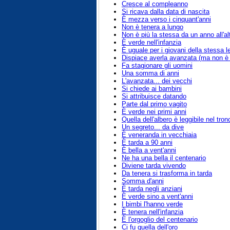
Cresce al compleanno
Si ricava dalla data di nascita
È mezza verso i cinquant'anni
Non è tenera a lungo
Non è più la stessa da un anno all'al
È verde nell'infanzia
È uguale per i giovani della stessa l
Dispiace averla avanzata (ma non è 
Fa stagionare gli uomini
Una somma di anni
L'avanzata... dei vecchi
Si chiede ai bambini
Si attribuisce datando
Parte dal primo vagito
È verde nei primi anni
Quella dell'albero è leggibile nel tron
Un segreto... da dive
È veneranda in vecchiaia
È tarda a 90 anni
È bella a vent'anni
Ne ha una bella il centenario
Diviene tarda vivendo
Da tenera si trasforma in tarda
Somma d'anni
È tarda negli anziani
È verde sino a vent'anni
I bimbi l'hanno verde
È tenera nell'infanzia
È l'orgoglio del centenario
Ci fu quella dell'oro