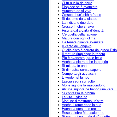
Ci fu quella del ferro
Dispiace se è avanzata
Aumenta se si vive
Cresce di un'unità all'anno
Si desume dalla classe
La indicano due date
Cresce finché si vive
Risulta dalla carta d'identità
C'è quella della ragione
Matura con ogni clima
Da tenera diventa avanzata
Il vanto del longevo
Quella d'oro è narrata dal greco Esi
Il maturo rimpiange la tenera
Più è avanzata, più è bella
Anche la pietra ebbe la propria
Si misura in anni
Si dimostra senza saperlo
Comporta gli acciacchi
È verde nel bimbo
Lascia segni sul volto
Molte signore la nascondono
Alcune signore ne hanno una vera...
Si confessa la propria
La vita... vissuta
Molti ne dimostrano un'altra
Anche il rame ebbe la sua
Hanno la stessa le reclute
Rese celebre Matusalemme
Si cerca di valutarla dall'aspetto