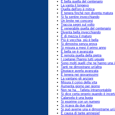
È bella quella del centenario
La vanta il longevo
Quella dell'oro è mitica
È tenera finché non diventa matura
Si fa sentire invecchiando
Un limite nei concorsi
Traccia segni sul volto
È venerabile quella del centenario
Diventa bella invecchiando
È di mezza il maturo
Più è vecchia, più è bella
Si dimostra senza prova
Si misura a mesi il primo anno
È bella se è avanzata
È remota quella della pietra
I coetanei l'hanno tutti uguale
Sono molti quelli che ne hanno una in
Tanti ne dimostrano un'altra
Dispiace averla avanzata
È tenera nei giovanissimi
La vantano gli anziani
Misura il corso della vita
Aumenta giorno per giorno
Non ne ha... l'atleta intramontabile
Si dice certa proprio quando è incert
Calarsela è una bugia
Si esprime con un numero
Si ricava da due date
Si può averne una e dimostrarne un'a
È causa di tante amnesie!