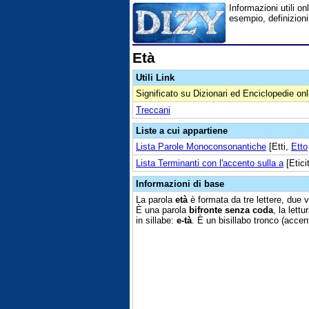
Informazioni utili onl
esempio, definizioni
Età
Utili Link
Significato su Dizionari ed Enciclopedie onl
Treccani
Liste a cui appartiene
Lista Parole Monoconsonantiche
[Etti,
Etto
Lista Terminanti con l'accento sulla a
[Etici
Informazioni di base
La parola
età
è formata da tre lettere, due 
È una parola
bifronte senza coda
, la lett
in sillabe:
e-tà
. È un bisillabo tronco (accent