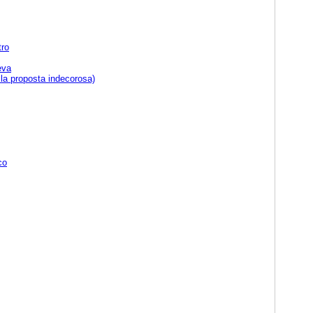
tro
eva
la proposta indecorosa)
co