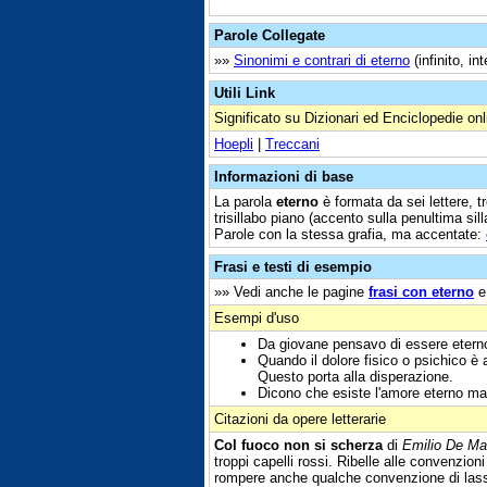
Parole Collegate
»»
Sinonimi e contrari di eterno
(infinito, in
Utili Link
Significato su Dizionari ed Enciclopedie onl
Hoepli
|
Treccani
Informazioni di base
La parola
eterno
è formata da sei lettere, tr
trisillabo piano (accento sulla penultima sill
Parole con la stessa grafia, ma accentate:
Frasi e testi di esempio
»» Vedi anche le pagine
frasi con eterno
Esempi d'uso
Da giovane pensavo di essere eterno
Quando il dolore fisico o psichico è
Questo porta alla disperazione.
Dicono che esiste l'amore eterno ma 
Citazioni da opere letterarie
Col fuoco non si scherza
di
Emilio De Ma
troppi capelli rossi. Ribelle alle convenzion
rompere anche qualche convenzione di las