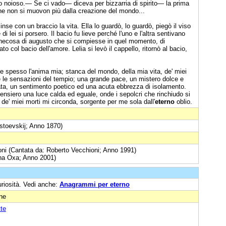
 sito noioso.— Se ci vado— diceva per bizzarria di spirito— la prima
che non si muovon più dalla creazione del mondo...
inse con un braccio la vita. Ella lo guardò, lo guardò, piegò il viso
di lei si porsero. Il bacio fu lieve perché l'uno e l'altra sentivano
hecosa di augusto che si compiesse in quel momento, di
o col bacio dell'amore. Lelia si levò il cappello, ritornò al bacio,
e spesso l'anima mia; stanca del mondo, della mia vita, de' miei
te le sensazioni del tempio; una grande pace, un mistero dolce e
vata, un sentimento poetico ed una acuta ebbrezza di isolamento.
nsiero una luce calda ed eguale, onde i sepolcri che rinchiudo si
 de' miei morti mi circonda, sorgente per me sola dall'
eterno
oblio.
ostoevskij; Anno 1870)
ironi (Cantata da: Roberto Vecchioni; Anno 1991)
na Oxa; Anno 2001)
uriosità. Vedi anche:
Anagrammi per eterno
one
tte