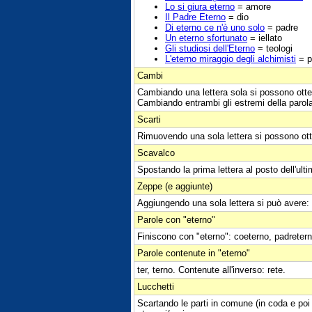
Lo si giura eterno
= amore
Il Padre Eterno
= dio
Di eterno ce n'è uno solo
= padre
Un eterno sfortunato
= iellato
Gli studiosi dell'Eterno
= teologi
L'eterno miraggio degli alchimisti
= pi
Cambi
Cambiando una lettera sola si possono otte
Cambiando entrambi gli estremi della parol
Scarti
Rimuovendo una sola lettera si possono ott
Scavalco
Spostando la prima lettera al posto dell'ult
Zeppe (e aggiunte)
Aggiungendo una sola lettera si può avere:
Parole con "eterno"
Finiscono con "eterno": coeterno, padretern
Parole contenute in "eterno"
ter, terno. Contenute all'inverso: rete.
Lucchetti
Scartando le parti in comune (in coda e poi 