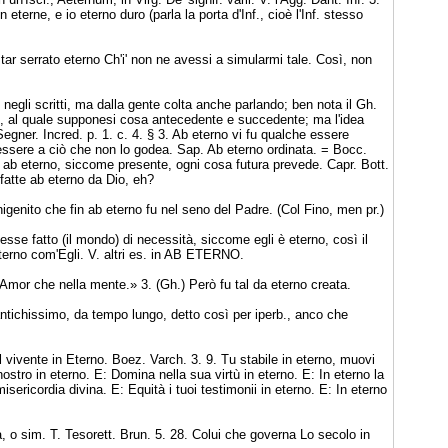
terne, e io eterno duro (parla la porta d'Inf., cioè l'Inf. stesso
tar serrato eterno Ch'i' non ne avessi a simularmi tale. Così, non
negli scritti, ma dalla gente colta anche parlando; ben nota il Gh.
o, al quale supponesi cosa antecedente e succedente; ma l'idea
egner. Incred. p. 1. c. 4. § 3. Ab eterno vi fu qualche essere
essere a ciò che non lo godea. Sap. Ab eterno ordinata. = Bocc.
le ab eterno, siccome presente, ogni cosa futura prevede. Capr. Bott.
fatte ab eterno da Dio, eh?
unigenito che fin ab eterno fu nel seno del Padre. (Col Fino, men pr.)
vesse fatto (il mondo) di necessità, siccome egli è eterno, così il
terno com'Egli. V. altri es. in AB ETERNO.
mor che nella mente.» 3. (Gh.) Però fu tal da eterno creata.
ntichissimo, da tempo lungo, detto così per iperb., anco che
 Il vivente in Eterno. Boez. Varch. 3. 9. Tu stabile in eterno, muovi
nostro in eterno. E: Domina nella sua virtù in eterno. E: In eterno la
isericordia divina. E: Equità i tuoi testimonii in eterno. E: In eterno
ula, o sim. T. Tesorett. Brun. 5. 28. Colui che governa Lo secolo in