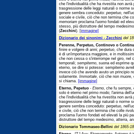
che l'individualità che ha rivestita non avrà 
trasgressione delle leggi naturali o norme sol
genere sembra conceduto:
perpetuo
, nell'
sociale e civile, ciò che non termina che col
memoriam
proclama l'uomo fondati ed elevat
stesso, più distruttore del tempo medesimo,
(
Zecchini
).
[immagine]
Dizionario dei sinonimi - Zecchini
del 1
Perenne, Perpetuo, Continovo o Continu
finire e volgere di anni;
perpetuo
, che dura 
è di un'importanza maggiore, e in moltissim
che non cessa o s'interrompe nel giro, nel
temporali;
sempiterno
, suona ed esprime qu
eterno, se dire si potesse: sempiterno avr
invece ciò che avendo avuto un principio non
solamente.
Immortale
, ciò che non muore, 
si chiama.
[immagine]
Eterno, Pepetuo
-
Eterno
, che fu sempre, 
solo è eterno nel primo modo; l'anima dell'
che l'individualità che ha rivestita non avrà 
trasgressione delle leggi naturali o norme sol
genere sembra conceduto: perpetuo, nell'uom
e civile, ciò che non termina che colle rivol
proclama l'uomo fondati ed elevati la più pa
distruttore del tempo medesimo, atterra, a
Dizionario Tommaseo-Bellini
del 1865-1
Eterno
- [T.] Avv. Eternamente. Aeterno è in 