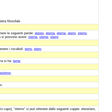
etra filosofale
nere le seguenti parole:
etereo
,
eterna
,
eterne
,
eterni
,
sterno
.
a si possono avere:
sterna
,
sterne
,
sterni
.
enere i vocaboli:
terno
,
etero
.
ima si ha:
terne
.
esterno
.
o.
in capo), "eterno" si può ottenere dalle seguenti coppie: etera/ano,