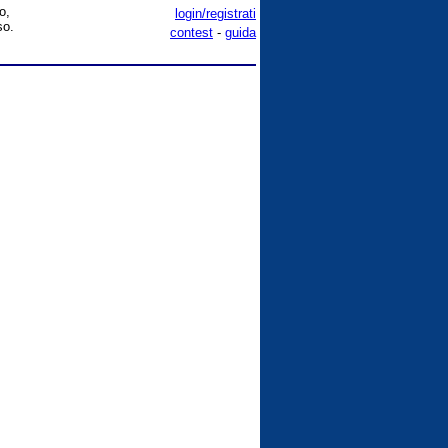
o,
login/registrati
so.
contest
-
guida