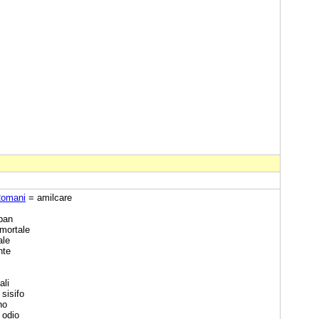
 Romani
= amilcare
pan
mortale
ale
nte
ali
sisifo
no
 odio