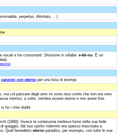
terminabile, perpetuo, illimitato, ...)
ine
e vocali e tre consonanti. Divisione in sillabe:
e-tèr-no
. È un
aba).
eternò
.
e
canzoni con eterno
per una lista di esempi.
, ma col passare degli anni mi sono reso conto che non era vero.
 assai intenso, a volte, sembra essere eterno e non avere fine.
io ho i miei dubbi.
rchi
(1900): Invece la contessina metteva forse nella sua fede
i di quaggiù, dal suo spirito indomito era spesso trascinata a
sù. Quel benedetto
eterno
paradiso, per esempio, con tutte le sue