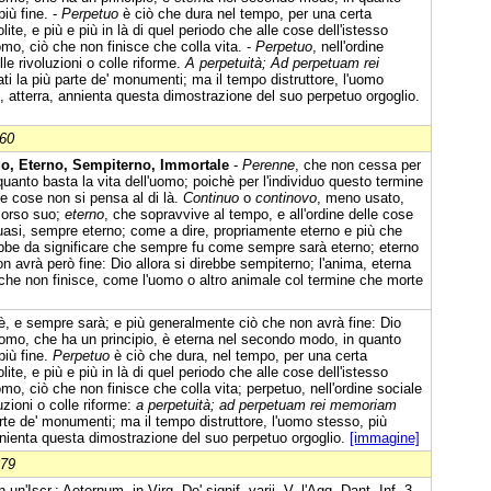
più fine. -
Perpetuo
è ciò che dura nel tempo, per una certa
ite, e più e più in là di quel periodo che alle cose dell'istesso
uomo, ciò che non finisce che colla vita. -
Perpetuo
, nell'ordine
le rivoluzioni o colle riforme.
A perpetuità; Ad perpetuam rei
i la più parte de' monumenti; ma il tempo distruttore, l'uomo
 atterra, annienta questa dimostrazione del suo perpetuo orgoglio.
860
o, Eterno, Sempiterno, Immortale
-
Perenne
, che non cessa per
quanto basta la vita dell'uomo; poichè per l'individuo questo termine
e cose non si pensa al di là.
Continuo
o
continovo
, meno usato,
 corso suo;
eterno
, che sopravvive al tempo, e all'ordine delle cose
asi, sempre eterno; come a dire, propriamente eterno e più che
ebbe da significare che sempre fu come sempre sarà eterno; eterno
 avrà però fine: Dio allora si direbbe sempiterno; l'anima, eterna
che non finisce, come l'uomo o altro animale col termine che morte
è, e sempre sarà; e più generalmente ciò che non avrà fine: Dio
uomo, che ha un principio, è eterna nel secondo modo, in quanto
più fine.
Perpetuo
è ciò che dura, nel tempo, per una certa
ite, e più e più in là di quel periodo che alle cose dell'istesso
o, ciò che non finisce che colla vita; perpetuo, nell'ordine sociale
uzioni o colle riforme:
a perpetuità; ad perpetuam rei memoriam
rte de' monumenti; ma il tempo distruttore, l'uomo stesso, più
nnienta questa dimostrazione del suo perpetuo orgoglio.
[immagine]
879
un'Iscr.; Aeternum, in Virg. De' signif. varii. V. l'Agg. Dant. Inf. 3.