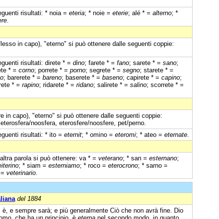
guenti risultati: * noia =
eteria
; * noie =
eterie
; alé * =
alterno
; *
ere
.
flesso in capo), "eterno" si può ottenere dalle seguenti coppie:
uenti risultati: direte * =
dino
; farete * =
fano
; sarete * =
sano
;
ete * =
corno
; porrete * =
porno
; segrete * =
segno
; starete * =
o
; barerete * =
bareno
; baserete * =
baseno
; capirete * =
capino
;
irete * =
rapino
; ridarete * =
ridano
; salirete * =
salino
; scorrete * =
e in capo), "eterno" si può ottenere dalle seguenti coppie:
e, eterosfera/noosfera, eterosfere/noosfere, pet/perno.
uenti risultati: * ito =
eternit
; * omino =
eteromi
; * ateo =
eternate
.
'altra parola si può ottenere: va * =
veterano
; * san =
esternano
;
eiterino
; * siam =
esterniamo
; * roco =
eterocrono
; * sarno =
* =
veterinario
.
aliana
del 1884
 è, e sempre sarà; e più generalmente Ciò che non avrà fine. Dio
uomo, che ha un principio, è
eterna
nel secondo modo, in quanto