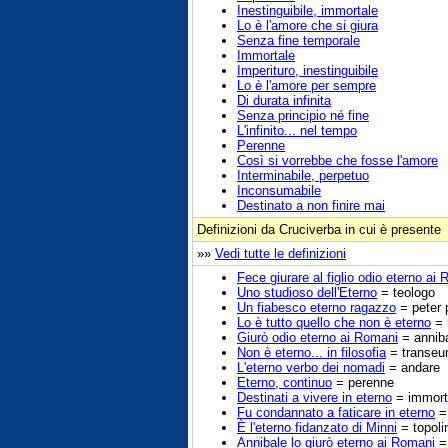
Inestinguibile, immortale
Lo è l'amore che si giura
Senza fine temporale
Immortale
Imperituro, inestinguibile
Lo è l'amore per sempre
Di durata infinita
Senza principio né fine
L'infinito... nel tempo
Perenne
Così si vorrebbe che fosse l'amore
Interminabile, perpetuo
Inconsumabile
Destinato a non finire mai
Definizioni da Cruciverba in cui è presente
»»
Vedi tutte le definizioni
Fece giurare al figlio odio eterno ai
Uno studioso dell'Eterno
= teologo
Un fiabesco eterno ragazzo
= peter 
Lo è tutto quello che non è eterno
= 
Giurò odio eterno ai Romani
= annib
Non è eterno... in filosofia
= transeu
L'eterno verbo dei nomadi
= andare
Eterno, continuo
= perenne
Destinati a vivere in eterno
= immort
Fu condannato a faticare in eterno
= 
È l'eterno fidanzato di Minni
= topoli
Annibale lo giurò eterno ai Romani
=