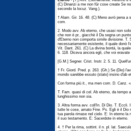
(C) Dinanzi a me non fûr cose create Se non e
secondo la locuz. Vang.).
† Alam. Gir. 16. 48. (C) Meno avrò pena a s
com.
2. Modo avv. Ab eterno, che usasi non solo 
che non è pr., giacchè il Da segna un punt
d'Eterno non comporta simile divisione. T. S
necessariamente esistente, il quale donò l'
Vit. Dant. 261. (C) La divina bontà, la qua
6. 118. Diceva ancora egli, che voi eravate 
[G.M.] Segner. Crist. Instr. 2. 5. 11. Quell'
† Fr. Giord. Pred. p. 263. (Gh.) Se (Dio) l'a
mondo sarebbe essuto (stato) insino d'ab e
Con forma più it., ma men com. D. Canz. «A
T. Fam. quasi di cel. Ab eterno, da tempo a
lunghissimo non sia.
3. Altra forma avv. coll'In. Di Dio. T. Eccli.
tutte le cose, amato Fine. Ps. Egli è il Dio 
tua parola rimase nel cielo. E: In eterno la m
il suo testamento. E: Sacerdote in eterno.
4. † Per la rima, sottint. il n. pl. lat. Saec