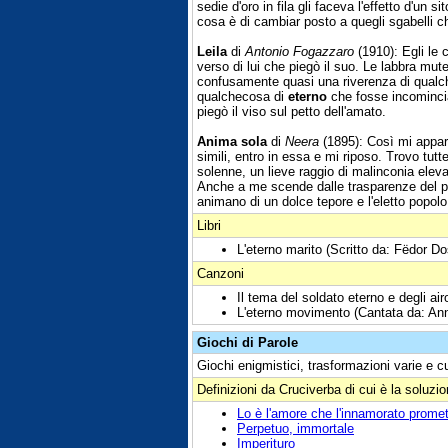
sedie d'oro in fila gli faceva l'effetto d'un
cosa è di cambiar posto a quegli sgabelli 
Leila
di
Antonio Fogazzaro
(1910): Egli le c
verso di lui che piegò il suo. Le labbra mute 
confusamente quasi una riverenza di qualc
qualchecosa di
eterno
che fosse incominciat
piegò il viso sul petto dell'amato.
Anima sola
di
Neera
(1895): Così mi appar
simili, entro in essa e mi riposo. Trovo tut
solenne, un lieve raggio di malinconia ele
Anche a me scende dalle trasparenze del pe
animano di un dolce tepore e l'eletto popolo
Libri
L'eterno marito (Scritto da: Fëdor D
Canzoni
Il tema del soldato eterno e degli a
L'eterno movimento (Cantata da: An
Giochi di Parole
Giochi enigmistici, trasformazioni varie e c
Definizioni da Cruciverba di cui è la soluzi
Lo è l'amore che l'innamorato prome
Perpetuo, immortale
Imperituro