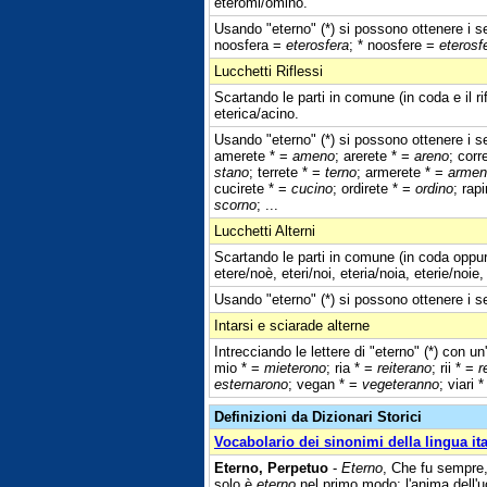
eteromi/omino.
Usando "eterno" (*) si possono ottenere i se
noosfera =
eterosfera
; * noosfere =
eterosf
Lucchetti Riflessi
Scartando le parti in comune (in coda e il ri
eterica/acino.
Usando "eterno" (*) si possono ottenere i seg
amerete * =
ameno
; arerete * =
areno
; corr
stano
; terrete * =
terno
; armerete * =
armen
cucirete * =
cucino
; ordirete * =
ordino
; rap
scorno
; ...
Lucchetti Alterni
Scartando le parti in comune (in coda oppur
etere/noè, eteri/noi, eteria/noia, eterie/noi
Usando "eterno" (*) si possono ottenere i seg
Intarsi e sciarade alterne
Intrecciando le lettere di "eterno" (*) con un
mio * =
mieterono
; ria * =
reiterano
; rii * =
r
esternarono
; vegan * =
vegeteranno
; viari 
Definizioni da Dizionari Storici
Vocabolario dei sinonimi della lingua it
Eterno, Perpetuo
-
Eterno
, Che fu sempre,
solo è
eterno
nel primo modo; l'anima dell'