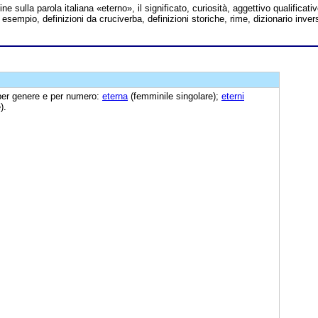
ine sulla parola italiana «eterno», il significato, curiosità, aggettivo qualificativ
i esempio, definizioni da cruciverba, definizioni storiche, rime, dizionario inver
 per genere e per numero:
eterna
(femminile singolare);
eterni
).