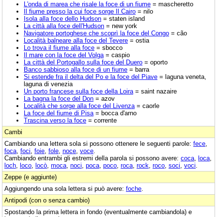
L'onda di marea che risale la foce di un fiume
= mascheretto
Il fiume presso la cui foce sorge Il Cairo
= nilo
Isola alla foce dello Hudson
= staten island
La città alla foce dell'Hudson
= new york
Navigatore portoghese che scoprì la foce del Congo
= cão
Località balneare alla foce del Tevere
= ostia
Lo trova il fiume alla foce
= sbocco
Il mare con la foce del Volga
= caspio
La città del Portogallo sulla foce del Duero
= oporto
Banco sabbioso alla foce di un fiume
= barra
Si estende fra il delta del Po e la foce del Piave
= laguna veneta,
laguna di venezia
Un porto francese sulla foce della Loira
= saint nazaire
La bagna la foce del Don
= azov
Località che sorge alla foce del Livenza
= caorle
La foce del fiume di Pisa
= bocca d'arno
Trascina verso la foce
= corrente
Cambi
Cambiando una lettera sola si possono ottenere le seguenti parole:
fece
,
foca
,
foci
,
foie
,
fole
,
noce
,
voce
.
Cambiando entrambi gli estremi della parola si possono avere:
coca
,
loca
,
loch
,
loco
,
locò
,
moca
,
noci
,
poca
,
poco
,
roca
,
rock
,
roco
,
soci
,
voci
.
Zeppe (e aggiunte)
Aggiungendo una sola lettera si può avere:
foche
.
Antipodi (con o senza cambio)
Spostando la prima lettera in fondo (eventualmente cambiandola) e