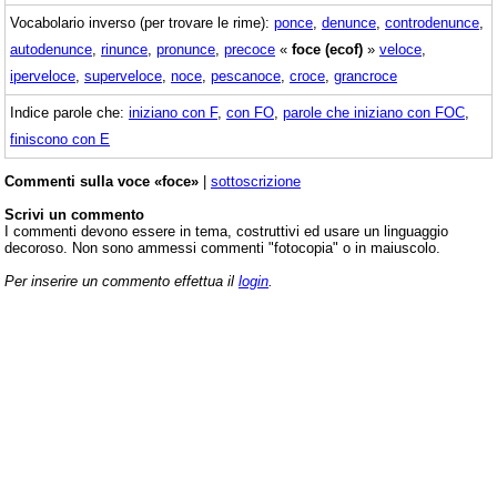
Vocabolario inverso (per trovare le rime):
ponce
,
denunce
,
controdenunce
,
autodenunce
,
rinunce
,
pronunce
,
precoce
«
foce (ecof)
»
veloce
,
iperveloce
,
superveloce
,
noce
,
pescanoce
,
croce
,
grancroce
Indice parole che:
iniziano con F
,
con FO
,
parole che iniziano con FOC
,
finiscono con E
Commenti sulla voce «foce»
|
sottoscrizione
Scrivi un commento
I commenti devono essere in tema, costruttivi ed usare un linguaggio
decoroso. Non sono ammessi commenti "fotocopia" o in maiuscolo.
Per inserire un commento effettua il
login
.