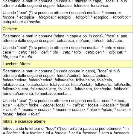
Scartando le parti in comune (in coda e il riflesso in capo), "foce" si può
ottenere dalle seguenti coppie: fola/alce, fole/elce, fono/once.
Usando "foce" (*) si possono ottenere i seguenti risultati: * eccone =
focone
; * ectopica =
fotopica
; * ectopici =
fotopici
; * ectopico =
fotopico
; *
ectopiche =
fotopiche
.
Cerniere
Scartando le parti in comune (prima in capo e poi in coda), "foce" si può
ottenere dalle seguenti coppie: cefo/cece, rifò/ceri, tifo/ceti, tofo/ceto.
Usando "foce" (*) si possono ottenere i seguenti risultati: * cefo =
cece
;
cece * =
cefo
; * rifò =
ceri
; * tifo =
ceti
; * tofo =
ceto
; ceri * =
rifò
; ceti * =
tifo
; ceto * =
tofo
.
Lucchetti Alterni
Scartando le parti in comune (in coda oppure in capo), "foce" si può
ottenere dalle seguenti coppie: fodera/cederà, foderai/cederai,
fodere/cedere, fodero/cederò, foiba/ceiba, foibe/ceibe, fola/cela,
folata/celata, folate/celate, folati/celati, folato/celato, folla/cella, folle/celle,
folletta/celletta, follette/cellette, folli/celli, folta/celta, folte/celte, folti/celti,
fomenta/cementa, fomentai/cementai...
Usando "foce" (*) si possono ottenere i seguenti risultati: cece * =
cefo
;
elce * =
elfo
; * foche =
ceche
; focali * =
calice
; * focale =
cecale
; * focali
=
cecali
; * focena =
cecena
; * focene =
cecene
; * alee =
focale
; * calice =
focali
; * latice =
folati
.
Intarsi e sciarade alterne
Intrecciando le lettere di "foce" (*) con un'altra parola si può ottenere: * ih
=
fioche
; * rh =
forche
; * eri =
ferocie
; * acri =
facoceri
; * acro =
facocero
;