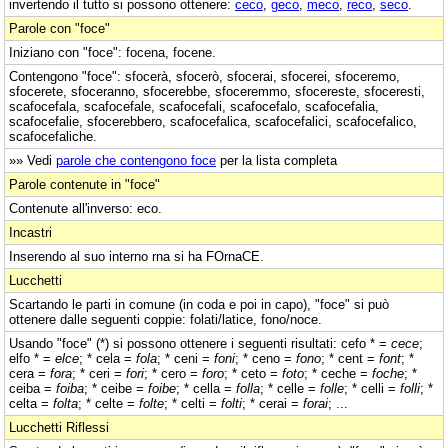
invertendo il tutto si possono ottenere:
ceco
,
geco
,
meco
,
reco
,
seco
.
Parole con "foce"
Iniziano con "foce": focena, focene.
Contengono "foce": sfocerà, sfocerò, sfocerai, sfocerei, sfoceremo,
sfocerete, sfoceranno, sfocerebbe, sfoceremmo, sfocereste, sfoceresti,
scafocefala, scafocefale, scafocefali, scafocefalo, scafocefalia,
scafocefalie, sfocerebbero, scafocefalica, scafocefalici, scafocefalico,
scafocefaliche.
»» Vedi
parole che contengono foce
per la lista completa
Parole contenute in "foce"
Contenute all'inverso: eco.
Incastri
Inserendo al suo interno rna si ha FOrnaCE.
Lucchetti
Scartando le parti in comune (in coda e poi in capo), "foce" si può
ottenere dalle seguenti coppie: folati/latice, fono/noce.
Usando "foce" (*) si possono ottenere i seguenti risultati: cefo * =
cece
;
elfo * =
elce
; * cela =
fola
; * ceni =
foni
; * ceno =
fono
; * cent =
font
; *
cera =
fora
; * ceri =
fori
; * cero =
foro
; * ceto =
foto
; * ceche =
foche
; *
ceiba =
foiba
; * ceibe =
foibe
; * cella =
folla
; * celle =
folle
; * celli =
folli
; *
celta =
folta
; * celte =
folte
; * celti =
folti
; * cerai =
forai
; ...
Lucchetti Riflessi