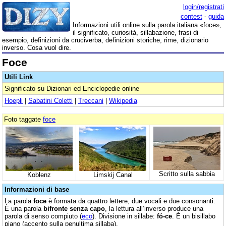
login/registrati
contest
-
guida
Informazioni utili online sulla parola italiana «foce»,
il significato, curiosità, sillabazione, frasi di
esempio, definizioni da cruciverba, definizioni storiche, rime, dizionario
inverso. Cosa vuol dire.
Foce
Utili Link
Significato su Dizionari ed Enciclopedie online
Hoepli
|
Sabatini Coletti
|
Treccani
|
Wikipedia
Foto taggate
foce
Scritto sulla sabbia
Koblenz
Limskij Canal
Informazioni di base
La parola
foce
è formata da quattro lettere, due vocali e due consonanti.
È una parola
bifronte senza capo
, la lettura all’inverso produce una
parola di senso compiuto (
eco
). Divisione in sillabe:
fó-ce
. È un bisillabo
piano (accento sulla penultima sillaba).