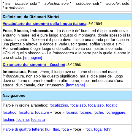
* iris =
fiorisce
; sola * =
sofoclea
; sole * =
sofoclee
; soli * =
sofoclei
; solo
* =
sofocleo
.
Definizioni da Dizionari Storici
Vocabolario dei sinonimi della lingua italiana
del 1884
Foce, Sbocco, Imboccatura
- La
Foce
è de' fiumi, ed è quel punto dove
entrano in mare; ed è pure luogo angusto di montagna, donde spesso si fa
strada il vento. -
Sbocco
è il punto dove finisce una strada per far capo in
una piazza o altrove, e donde si vede uscir gente, soffiar vento e simili.
Per similitudine è ogni luogo onde soffia il vento con nostro incomodo. -
«Chiudi quello sbocco.» - La
Imboccatura
è la parte per la quale si entra in
una strada.
[immagine]
Dizionario dei sinonimi - Zecchini
del 1860
Imboccatura, Foce
-
Foce
, il luogo ove un fiume sbocca nel mare;
imboccatura
, non solo ha questo significato, ma si dice pure del luogo
dove un fiume o torrente mette in altro fiume; e poi, imboccatura d'una
strada, d'un canale, d'un istrumento.
[immagine]
Navigazione
Parole in ordine alfabetico:
focalizzino
,
focalizzò
,
focalizzo
,
focatici
,
focatico
,
focatura
,
focature
«
foce
»
focena
,
focene
,
foche
,
focheggiare
,
fochini
,
fochino
,
fochista
Parole di quattro lettere
:
fluì
,
fluo
,
foca
«
foce
»
foci
,
foga
,
föhn