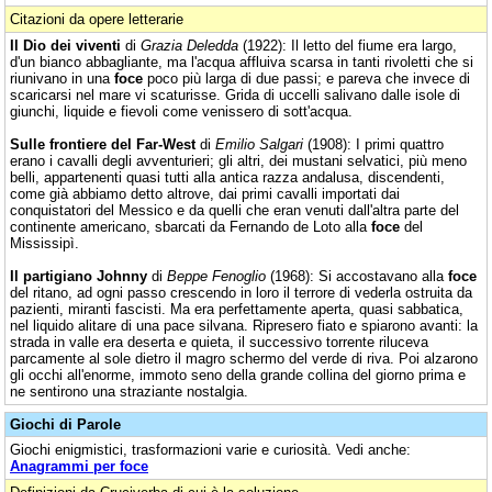
Citazioni da opere letterarie
Il Dio dei viventi
di
Grazia Deledda
(1922): Il letto del fiume era largo,
d'un bianco abbagliante, ma l'acqua affluiva scarsa in tanti rivoletti che si
riunivano in una
foce
poco più larga di due passi; e pareva che invece di
scaricarsi nel mare vi scaturisse. Grida di uccelli salivano dalle isole di
giunchi, liquide e fievoli come venissero di sott'acqua.
Sulle frontiere del Far-West
di
Emilio Salgari
(1908): I primi quattro
erano i cavalli degli avventurieri; gli altri, dei mustani selvatici, più meno
belli, appartenenti quasi tutti alla antica razza andalusa, discendenti,
come già abbiamo detto altrove, dai primi cavalli importati dai
conquistatori del Messico e da quelli che eran venuti dall'altra parte del
continente americano, sbarcati da Fernando de Loto alla
foce
del
Mississipì.
Il partigiano Johnny
di
Beppe Fenoglio
(1968): Si accostavano alla
foce
del ritano, ad ogni passo crescendo in loro il terrore di vederla ostruita da
pazienti, miranti fascisti. Ma era perfettamente aperta, quasi sabbatica,
nel liquido alitare di una pace silvana. Ripresero fiato e spiarono avanti: la
strada in valle era deserta e quieta, il successivo torrente riluceva
parcamente al sole dietro il magro schermo del verde di riva. Poi alzarono
gli occhi all'enorme, immoto seno della grande collina del giorno prima e
ne sentirono una straziante nostalgia.
Giochi di Parole
Giochi enigmistici, trasformazioni varie e curiosità. Vedi anche:
Anagrammi per foce