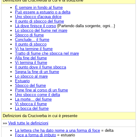
Definizioni da Cruciverba di cui è la soluzione
È sempre in fondo al fiume
Può essere a estuario o a delta
Uno sbocco d'acqua dolce
Il punto di sbocco del fiume
Là dove finisce il corso
{Partendo dalla sorgente, ogni...}
Lo sbocco del fiume nel mare
Sbocco di fiume
Conclude... il fiume
Il punto di sbocco
Vi ha termine il fiume
Tratto di fiume che sbocca nel mare
Alla fine del fiume
Vi termina il fiume
Il punto dove il fiume sbocca
Segna la fine di un fiume
Lo sbocco al mare
Estuario
Sbocco del fiume
Pone fine al corso di un fiume
Uno sbocco come il delta
La morte... del fiume
Vi sbocca il fiume
La bocca del fiume
Definizioni da Cruciverba in cui è presente
»»
Vedi tutte le definizioni
La lettera che ha dato nome a una forma di foce
= delta
Foce a forma di imbuto
= estuario