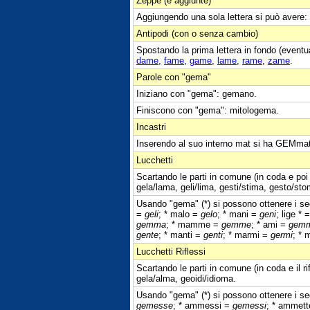
Zeppe (e aggiunte)
Aggiungendo una sola lettera si può avere:
Antipodi (con o senza cambio)
Spostando la prima lettera in fondo (eventu
dame
,
fame
,
game
,
lame
,
rame
,
zame
.
Parole con "gema"
Iniziano con "gema": gemano.
Finiscono con "gema": mitologema.
Incastri
Inserendo al suo interno mat si ha GEMma
Lucchetti
Scartando le parti in comune (in coda e poi
gela/lama, geli/lima, gesti/stima, gesto/sto
Usando "gema" (*) si possono ottenere i seg
=
geli
; * malo =
gelo
; * mani =
geni
; lige * 
gemma
; * mamme =
gemme
; * ami =
gem
gente
; * manti =
genti
; * marmi =
germi
; *
Lucchetti Riflessi
Scartando le parti in comune (in coda e il r
gela/alma, geoidi/idioma.
Usando "gema" (*) si possono ottenere i seg
gemesse
; * ammessi =
gemessi
; * ammet