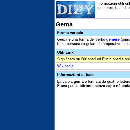
Informazioni utili on
«gemere», frasi di e
Gema
Forma verbale
Gema
è una forma del verbo
gemere
(prima
terza persona singolare dell'imperativo pre
Utili Link
Significato su Dizionari ed Enciclopedie onl
Wikipedia
Informazioni di base
La parola
gema
è formata da quattro letter
È una parola
bifronte senza capo né cod