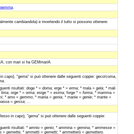
gemma
.
almente cambiandola) e invertendo il tutto si possono ottenere:
tA; con mari si ha GEMmariA.
 in capo), "gema" si può ottenere dalle seguenti coppie: geco/coma,
ma.
uenti risultati: doge * =
doma
; erge * =
erma
; * mala =
gela
; * mali
=
lima
; orge * =
orma
; esige * =
esima
; forge * =
forma
; * mamma =
mi
; * amo =
gemmo
; * mania =
genia
; * manie =
genie
; * mante =
 massa =
gessa
; ...
iflesso in capo), "gema" si può ottenere dalle seguenti coppie:
uenti risultati: * amnio =
genio
; * ammina =
gemina
; * ammesse =
te =
gemette
; * ammetti =
gemetti
; * ammetterò =
gemettero
.