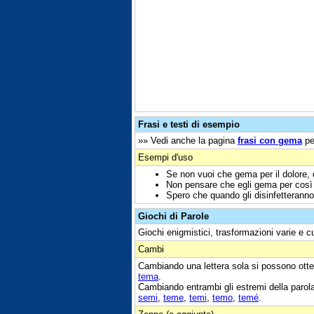
Frasi e testi di esempio
»» Vedi anche la pagina
frasi con gema
pe
Esempi d'uso
Se non vuoi che gema per il dolore, 
Non pensare che egli gema per così p
Spero che quando gli disinfetteranno
Giochi di Parole
Giochi enigmistici, trasformazioni varie e c
Cambi
Cambiando una lettera sola si possono otte
tema
.
Cambiando entrambi gli estremi della parol
semi
,
teme
,
temi
,
temo
,
temé
.