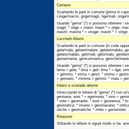
Cerniere
Scartando le parti in comune (prima in capo
cinige/macini, grige/magri, lige/mali, orige/
Usando "gema" (*) si possono ottenere i seg
magri
; * orige =
maori
; maori * =
orige
; mac
mastri
; mastra * =
strage
; mastri * =
strige
.
Lucchetti Alterni
Scartando le parti in comune (in coda oppur
gela/mala, gelare/malare, gelata/malata, gel
gelato/malato, geli/mali, gelo/malo, genda
genia/mania, genica/manica, geniche/manic
Usando "gema" (*) si possono ottenere i seg
lama =
gela
; * lima =
geli
; lima * =
lige
; or
=
gemmo
; * stima =
gesti
; * stoma =
gesto
=
gemano
; * minima =
gemini
; * maia =
ge
Intarsi e sciarade alterne
Intrecciando le lettere di "gema" (*) con un'
germana
; eoni * =
egemonia
; * inno =
gemi
* onte =
geomante
; * eoni =
geonemia
; * li
geomatica
; * invano =
geminavano
; * onti
otiche =
geomatiche
; * rinite =
germiniate
; .
Rotazioni
Slittando le lettere in egual modo si ha: ave