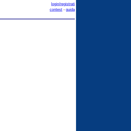
login/registrati
contest
-
guida