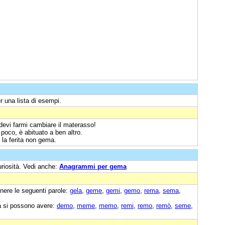
r una lista di esempi.
devi farmi cambiare il materasso!
oco, è abituato a ben altro.
 la ferita non gema.
uriosità. Vedi anche:
Anagrammi per gema
nere le seguenti parole:
gela
,
geme
,
gemi
,
gemo
,
rema
,
sema
,
a si possono avere:
demo
,
meme
,
memo
,
remi
,
remo
,
remò
,
seme
,