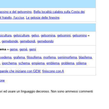
rassino e del gelsomino
,
Bella località calabra sulla Costa dei
 fratello, l'uccise
,
Le gelosie delle finestre
.
sicultura
,
gelsiculture
,
gelso
,
gelsomina
,
gelsomini
,
gelsomino
«
,
gemebonde
,
gemebondi
,
gemebondo
ema
»
geme
,
gemé
,
gemi
ixedema
,
grafema
,
filosofema
,
morfema
,
semimorfema
,
blasfema
,
,
iporchema
,
schema
,
empiema
,
emblema
,
problema
,
stilema
parole che iniziano con GEM
,
finiscono con A
ione
tivi ed usare un linguaggio decoroso. Non sono ammessi commenti