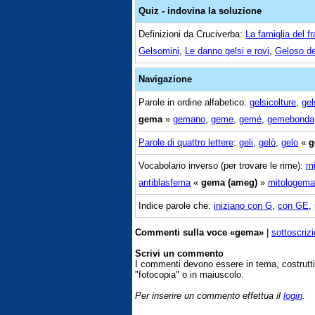
Quiz - indovina la soluzione
Definizioni da Cruciverba:
La famiglia del f
Gelsomini
,
Le danno gelsi e rovi
,
Geloso del
Navigazione
Parole in ordine alfabetico:
gelsicolture
,
gel
gema
»
gemano
,
geme
,
gemé
,
gemebonda
Parole di quattro lettere
:
geli
,
gelò
,
gelo
«
g
Vocabolario inverso (per trovare le rime):
m
antiblasfema
«
gema (ameg)
»
mitologema
Indice parole che:
iniziano con G
,
con GE
,
Commenti sulla voce «gema»
|
sottoscriz
Scrivi un commento
I commenti devono essere in tema, costrut
"fotocopia" o in maiuscolo.
Per inserire un commento effettua il
login
.