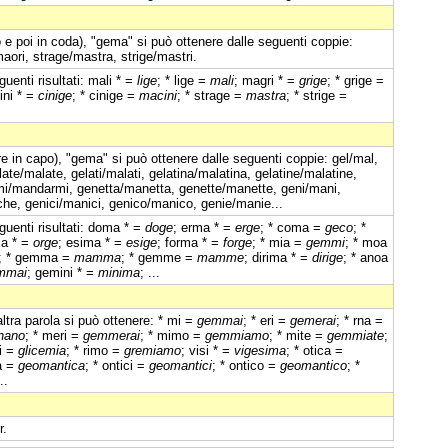
 e poi in coda), "gema" si può ottenere dalle seguenti coppie:
maori, strage/mastra, strige/mastri.
uenti risultati: mali * =
lige
; * lige =
mali
; magri * =
grige
; * grige =
ini * =
cinige
; * cinige =
macini
; * strage =
mastra
; * strige =
e in capo), "gema" si può ottenere dalle seguenti coppie: gel/mal,
ate/malate, gelati/malati, gelatina/malatina, gelatine/malatine,
rmi/mandarmi, genetta/manetta, genette/manette, geni/mani,
he, genici/manici, genico/manico, genie/manie...
uenti risultati: doma * =
doge
; erma * =
erge
; * coma =
geco
; *
ma * =
orge
; esima * =
esige
; forma * =
forge
; * mia =
gemmi
; * moa
; * gemma =
mamma
; * gemme =
mamme
; dirima * =
dirige
; * anoa
mmai
; gemini * =
minima
; ...
altra parola si può ottenere: * mi =
gemmai
; * eri =
gemerai
; * rna =
nano
; * meri =
gemmerai
; * mimo =
gemmiamo
; * mite =
gemmiate
;
ci =
glicemia
; * rimo =
gremiamo
; visi * =
vigesima
; * otica =
ca =
geomantica
; * ontici =
geomantici
; * ontico =
geomantico
; *
..
r.