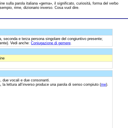
line sulla parola italiana «gema», il significato, curiosità, forma del verbo
sempio, rime, dizionario inverso. Cosa vuol dire.
, seconda e terza persona singolare del congiuntivo presente;
sente). Vedi anche:
Coniugazione di gemere
.
ine
e, due vocali e due consonanti.
a
, la lettura all’inverso produce una parola di senso compiuto (
me
).