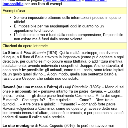
impossibile
per una lista di esempi.
Esempi d'uso
Sembra impossibile ottenere delle informazioni precise in questo
ufficio!
È impossibile per me raggiungerti oggi in quanto ho un
appuntamento di lavoro.
L'infinito esiste ma è fuori dalla nostra comprensione, l'impossibile
non esiste ma è fuori dalla nostra volontà.
Citazioni da opere letterarie
La Storia
di
Elsa Morante
(1974): Qui la realtà, purtroppo, era diversa:
dunque, o il fiuto di Bella stavolta la ingannava (come può capitare a ogni
detective, per quanto esimio) oppure essa bluffava, o addirittura mentiva
sballatamente, avendo indovinato i sospetti di Useppe. Anche stavolta, il
caso non è
impossibile
: gli animali, come tutti i paria, sono talora ispirati
da un genio quasi divino… A ogni modo, quella sua sentenza bastò a
rassicurare Useppe, che sùbito rise consolato.
Ravanà (tra una messa e l’altra)
di
Luigi Pirandello
(1895): – Meno di sei
onze è
impossibile
! – pensava intanto fra sé padre Ravanà. – Eccolo!
entra… entra… – gli disse piano finalmente Cosimino… Mi fa dei segni…
È matto? – Che segni fa? – Tre e quindici… – Come? – Dice: tre e
quindici… – A tre onze e quindici il frumento? – domandò forte padre
Ravanà volgendosi a Cosimino, come se questo gli avesse detto una
bestemmia innanzi all'altare; abbassò le braccia, e per poco non si lasciò
cadere di mano il calice sulla predella.
Le otto montagne
di
Paolo Cognetti
(2016): Io però non avevo mai