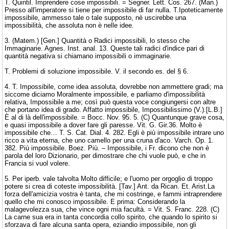
T. Quintil. Imprendere cose impossibili. = Segner. Lett. Cos. 267. (Man.)
Presso all'imperatore si tiene per impossibile di far nulla. T.Ipoteticamente
impossibile, ammesso tale o tale supposto, nè uscirebbe una
impossibilità, che assoluta non è nelle idee.
3. (Matem.) [Gen.] Quantità o Radici impossibili, lo stesso che
Immaginarie. Agnes. Inst. anal. 13. Queste tali radici d'indice pari di
quantità negativa si chiamano impossibili o immaginarie.
T. Problemi di soluzione impossibile. V. il secondo es. del § 6.
4. T. Impossibile, come idea assoluta, dovrebbe non ammettere gradi; ma
siccome diciamo Moralmente impossibile, e parliamo d'impossibilità
relativa, Impossibile a me; così può questa voce congiungersi con altre
che portano idea di grado. Affatto impossibile, Impossibilissimo (V.).[L.B.]
È al di là dell'impossibile. = Bocc. Nov. 95. 5. (C) Quantunque grave cosa,
e quasi impossibile a dover fare gli paresse. Vit. G. Gir.36. Molto è
impossibile che… T. S. Cat. Dial. 4. 282. Egli è più impossibile intrare uno
ricco a vita eterna, che uno camello per una cruna d'aco. Varch. Op. 1.
382. Più impossibile. Boez. Più. – Impossibile, i Fr. dicono che non è
parola del loro Dizionario, per dimostrare che chi vuole può, e che in
Francia si vuol volere.
5. Per iperb. vale talvolta Molto difficile; e l'uomo per orgoglio di troppo
potere si crea di coteste impossibilità. [Tav.] Ant. da Rican. Et. Arist.La
forza dell'amicizia vostra è tanta, che mi costringe, e fammi intraprendere
quello che mi conosco impossibile. E prima: Considerando la
malagevolezza sua, che vince ogni mia facultà. = Vit. S. Franc. 228. (C)
La carne sua era in tanta concordia collo spirito, che quando lo spirito si
sforzava di fare alcuna santa opera, eziandio impossibile, non gli