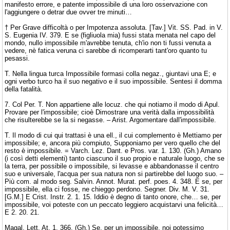
manifesto errore, e patente impossibile di una loro osservazione con
l'aggiungere o detrar due ovver tre minuti…
† Per Grave difficoltà o per Impotenza assoluta. [Tav.] Vit. SS. Pad. in V.
S. Eugenia IV. 379. E se (figliuola mia) fussi stata menata nel capo del
mondo, nullo impossibile m'avrebbe tenuta, ch'io non ti fussi venuta a
vedere, nè fatica veruna ci sarebbe di ricomperarti tant'oro quanto tu
pesassi.
T. Nella lingua turca Impossibile formasi colla negaz., giuntavi una E; e
ogni verbo turco ha il suo negativo e il suo impossibile. Sentesi il domma
della fatalità.
7. Col Per. T. Non appartiene alle locuz. che qui notiamo il modo di Apul.
Provare per l'impossibile; cioè Dimostrare una verità dalla impossibilità
che risulterebbe se la si negasse. – Arist. Argomentare dall'impossibile.
T. Il modo di cui qui trattasi è una ell., il cui complemento è Mettiamo per
impossibile; e, ancora più compiuto, Supponiamo per vero quello che del
resto è impossibile. = Varch. Lez. Dant. e Pros. var. 1. 130. (Gh.) Amano
(i così detti elementi) tanto ciascuno il suo propio e naturale luogo, che se
la terra, per possibile o impossibile, si levasse e abbandonasse il centro
suo e universale, l'acqua per sua natura non si partirebbe del luogo suo. –
Più com. al modo seg. Salvin. Annot. Murat. perf. poes. 4. 348. E se, per
impossibile, ella ci fosse, ne chieggo perdono. Segner. Div. M. V. 31.
[G.M.] E Crist. Instr. 2. 1. 15. Iddio è degno di tanto onore, che… se, per
impossibile, voi poteste con un peccato leggiero acquistarvi una felicità…
E 2. 20. 21.
Magal. Lett. At. 1. 366. (Gh.) Se, per un impossibile, noi potessimo