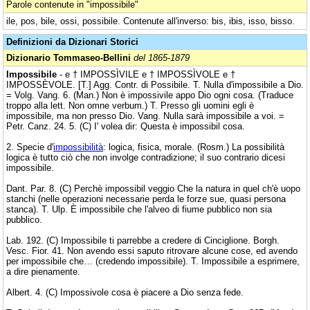
Parole contenute in "impossibile"
ile, pos, bile, ossi, possibile. Contenute all'inverso: bis, ibis, isso, bisso.
Definizioni da Dizionari Storici
Dizionario Tommaseo-Bellini
del 1865-1879
Impossibile
- e † IMPOSSÌVILE e † IMPOSSÌVOLE e †
IMPOSSÈVOLE. [T.] Agg. Contr. di Possibile. T. Nulla d'impossibile a Dio.
= Volg. Vang. 6. (Man.) Non è impossivile appo Dio ogni cosa. (Traduce
troppo alla lett. Non omne verbum.) T. Presso gli uomini egli è
impossibile, ma non presso Dio. Vang. Nulla sarà impossibile a voi. =
Petr. Canz. 24. 5. (C) I' volea dir: Questa è impossibil cosa.
2. Specie d'
impossibilità
: logica, fisica, morale. (Rosm.) La possibilità
logica è tutto ciò che non involge contradizione; il suo contrario dicesi
impossibile.
Dant. Par. 8. (C) Perchè impossibil veggio Che la natura in quel ch'è uopo
stanchi (nelle operazioni necessarie perda le forze sue, quasi persona
stanca). T. Ulp. È impossibile che l'alveo di fiume pubblico non sia
pubblico.
Lab. 192. (C) Impossibile ti parrebbe a credere di Cinciglione. Borgh.
Vesc. Fior. 41. Non avendo essi saputo ritrovare alcune cose, ed avendo
per impossibile che… (credendo impossibile). T. Impossibile a esprimere,
a dire pienamente.
Albert. 4. (C) Impossivole cosa è piacere a Dio senza fede.