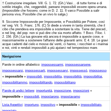
† Costruzione irregolare. Vill. G. 1. 72. (Gh.) Vasi… di tutte forme e di
sottile intaglio, che, veggendoli, pareano impossibili essere opera umana.
(Impossibile che fossero; come in D. 2. 11. Il varco Possibile a salir
persona viva, Possibile che un vivo lo salga.)
9. Siccome Impossevole per Impossente, e Possibilità per Potere; così
ne' seg. Vit. S. Franc. 176. (C) Si diede a vivere in tanta stremità, che il
cibo che prendeva era impossibile a sostentare la vita. Tiene del preced.,
e nel ling. del pop. non si può dire che sia morto affatto. † Bocc. Filoc. l.
2. 156. (Gh.) La tua giovane età ancora è impossibile a queste cose, e
massimamente a sostenere l'affanno delle gravanti armi. E 4. 18. Le gravi
acque cadenti dal cielo e mosse da' venti, ci hanno, i nocchieri e i marinai
e noi, vinti e renduti impossibili a più ajutarci nel tempestoso mare.
Navigazione
Parole in ordine alfabetico:
impossessarmi
,
impossessarsene
,
impossessarsi
,
impossessarti
,
impossessarvi
,
impossessò
,
impossesso
«
impossibile
»
impossibili
,
impossibilita
,
impossibilità
,
impossibilitai
,
impossibilitammo
,
impossibilitando
,
impossibilitano
Parole di undici lettere
:
importunità
,
imposizione
,
imposizioni
«
impossibile
»
impossibili
,
impostarono
,
impostavamo
Lista Aggettivi
:
importuno
,
impositivo
«
impossibile
»
impossibilitato
,
impostato