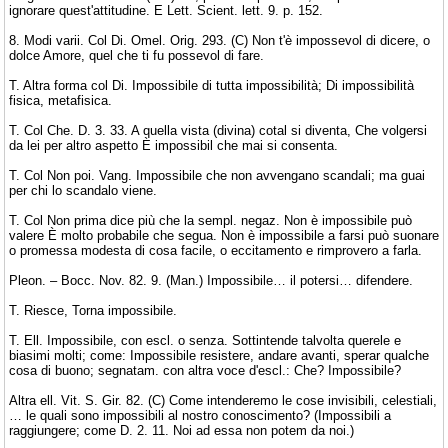
ignorare quest'attitudine. E Lett. Scient. lett. 9. p. 152.
8. Modi varii. Col Di. Omel. Orig. 293. (C) Non t'è impossevol di dicere, o
dolce Amore, quel che ti fu possevol di fare.
T. Altra forma col Di. Impossibile di tutta impossibilità; Di impossibilità
fisica, metafisica.
T. Col Che. D. 3. 33. A quella vista (divina) cotal si diventa, Che volgersi
da lei per altro aspetto È impossibil che mai si consenta.
T. Col Non poi. Vang. Impossibile che non avvengano scandali; ma guai
per chi lo scandalo viene.
T. Col Non prima dice più che la sempl. negaz. Non è impossibile può
valere È molto probabile che segua. Non è impossibile a farsi può suonare
o promessa modesta di cosa facile, o eccitamento e rimprovero a farla.
Pleon. – Bocc. Nov. 82. 9. (Man.) Impossibile… il potersi… difendere.
T. Riesce, Torna impossibile.
T. Ell. Impossibile, con escl. o senza. Sottintende talvolta querele e
biasimi molti; come: Impossibile resistere, andare avanti, sperar qualche
cosa di buono; segnatam. con altra voce d'escl.: Che? Impossibile?
Altra ell. Vit. S. Gir. 82. (C) Come intenderemo le cose invisibili, celestiali,
… le quali sono impossibili al nostro conoscimento? (Impossibili a
raggiungere; come D. 2. 11. Noi ad essa non potem da noi.)