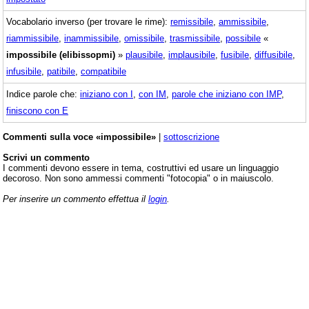
Vocabolario inverso (per trovare le rime):
remissibile
,
ammissibile
,
riammissibile
,
inammissibile
,
omissibile
,
trasmissibile
,
possibile
«
impossibile (elibissopmi)
»
plausibile
,
implausibile
,
fusibile
,
diffusibile
,
infusibile
,
patibile
,
compatibile
Indice parole che:
iniziano con I
,
con IM
,
parole che iniziano con IMP
,
finiscono con E
Commenti sulla voce «impossibile»
|
sottoscrizione
Scrivi un commento
I commenti devono essere in tema, costruttivi ed usare un linguaggio
decoroso. Non sono ammessi commenti "fotocopia" o in maiuscolo.
Per inserire un commento effettua il
login
.