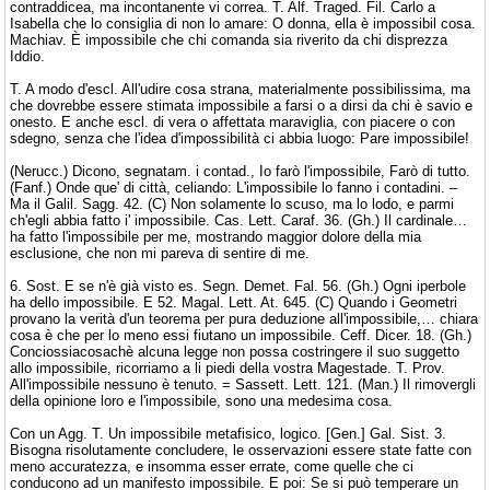
contraddicea, ma incontanente vi correa. T. Alf. Traged. Fil. Carlo a
Isabella che lo consiglia di non lo amare: O donna, ella è impossibil cosa.
Machiav. È impossibile che chi comanda sia riverito da chi disprezza
Iddio.
T. A modo d'escl. All'udire cosa strana, materialmente possibilissima, ma
che dovrebbe essere stimata impossibile a farsi o a dirsi da chi è savio e
onesto. E anche escl. di vera o affettata maraviglia, con piacere o con
sdegno, senza che l'idea d'impossibilità ci abbia luogo: Pare impossibile!
(Nerucc.) Dicono, segnatam. i contad., Io farò l'impossibile, Farò di tutto.
(Fanf.) Onde que' di città, celiando: L'impossibile lo fanno i contadini. –
Ma il Galil. Sagg. 42. (C) Non solamente lo scuso, ma lo lodo, e parmi
ch'egli abbia fatto i' impossibile. Cas. Lett. Caraf. 36. (Gh.) Il cardinale…
ha fatto l'impossibile per me, mostrando maggior dolore della mia
esclusione, che non mi pareva di sentire di me.
6. Sost. E se n'è già visto es. Segn. Demet. Fal. 56. (Gh.) Ogni iperbole
ha dello impossibile. E 52. Magal. Lett. At. 645. (C) Quando i Geometri
provano la verità d'un teorema per pura deduzione all'impossibile,… chiara
cosa è che per lo meno essi fiutano un impossibile. Ceff. Dicer. 18. (Gh.)
Conciossiacosachè alcuna legge non possa costringere il suo suggetto
allo impossibile, ricorriamo a li piedi della vostra Magestade. T. Prov.
All'impossibile nessuno è tenuto. = Sassett. Lett. 121. (Man.) Il rimovergli
della opinione loro e l'impossibile, sono una medesima cosa.
Con un Agg. T. Un impossibile metafisico, logico. [Gen.] Gal. Sist. 3.
Bisogna risolutamente concludere, le osservazioni essere state fatte con
meno accuratezza, e insomma esser errate, come quelle che ci
conducono ad un manifesto impossibile. E poi: Se si può temperare un