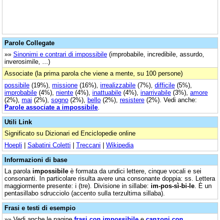
Parole Collegate
»»
Sinonimi e contrari di impossibile
(improbabile, incredibile, assurdo,
inverosimile, ...)
Associate (la prima parola che viene a mente, su 100 persone)
possibile
(19%),
missione
(16%),
irrealizzabile
(7%),
difficile
(5%),
improbabile
(4%),
niente
(4%),
inattuabile
(4%),
inarrivabile
(3%),
amore
(2%),
mai
(2%),
sogno
(2%),
bello
(2%),
resistere
(2%). Vedi anche:
Parole associate a impossibile
.
Utili Link
Significato su Dizionari ed Enciclopedie online
Hoepli
|
Sabatini Coletti
|
Treccani
|
Wikipedia
Informazioni di base
La parola
impossibile
è formata da undici lettere, cinque vocali e sei
consonanti. In particolare risulta avere una consonante doppia: ss. Lettera
maggiormente presente: i (tre). Divisione in sillabe:
im-pos-sì-bi-le
. È un
pentasillabo sdrucciolo (accento sulla terzultima sillaba).
Frasi e testi di esempio
»» Vedi anche le pagine
frasi con impossibile
e
canzoni con