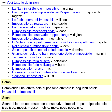
»»
Vedi tutte le definizioni
La Nannini di Bello e impossibile
= gianna
Ciò che per noi è impossibile per l'esperto è un __
= gioco da
ragazzi
Lo è chi spera nell'impossibile
= illuso
Impossibile da realizzare
= inattuabile
Fa credere nell'impossibile
= speranza
È impossibile raccapezzarvisi
= caos
È impossibile osservarlo troppo a lungo
= digiuno
Impossibile a sfuggirsi
= inevitabile
Un'auto su cui è praticamente impossibile non spettinarsi
= spider
Nel silenzio è impossibile sentirli
= echi
Se è impossibile, non si chiude occhio
= dormire
Gianna del rock che ha in repertorio Bello e impossibile
= nannini
Tentare l'impossibile
= osare
È impossibile farla di sera
= colazione
È impossibile farlo nell'acqua
= buco
È impossibile frenarlo
= tic
È quasi impossibile... ritrovarlo in un pagliaio
= ago
Sognano l'impossibile
= illusi
Cambi
Cambiando una lettera sola si possono ottenere le seguenti parole:
impassibile
,
impossibili
.
Scarti
Scarti di lettere con resto non consecutivo: imposi, impose, ipossie, iole,
issi, isbe, mossi, mosse, mobile, mole, posi, pose, pile.